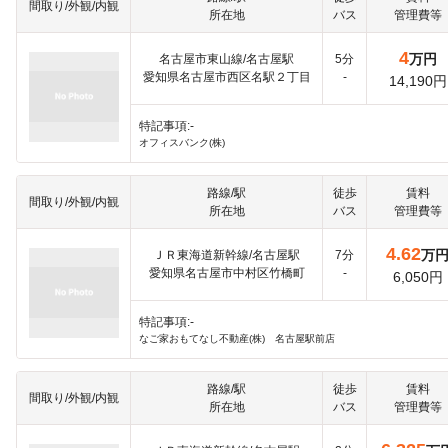
間取り/外観/内観
所在地
バス
管理費等
4
万円
名古屋市東山線/名古屋駅
5分
愛知県名古屋市西区名駅２丁目
-
14,190円
特記事項:-
オフィスバンク(株)
路線/駅
徒歩
賃料
間取り/外観/内観
所在地
バス
管理費等
4.62
万
ＪＲ東海道新幹線/名古屋駅
7分
愛知県名古屋市中村区竹橋町
-
6,050円
特記事項:-
なご家おもてなし不動産(株) 名古屋駅前店
路線/駅
徒歩
賃料
間取り/外観/内観
所在地
バス
管理費等