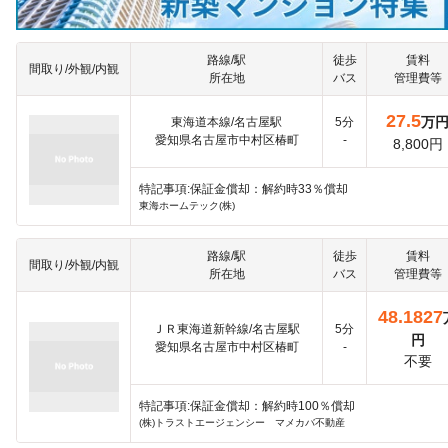
路線/駅
徒歩
賃料
間取り/外観/内観
所在地
バス
管理費等
27.5
万
東海道本線/名古屋駅
5分
愛知県名古屋市中村区椿町
-
8,800円
特記事項:保証金償却：解約時33％償却
東海ホームテック(株)
路線/駅
徒歩
賃料
間取り/外観/内観
所在地
バス
管理費等
48.1827
ＪＲ東海道新幹線/名古屋駅
5分
円
愛知県名古屋市中村区椿町
-
不要
特記事項:保証金償却：解約時100％償却
(株)トラストエージェンシー マメカバ不動産