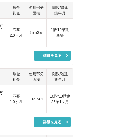
敷金
使用部分
階数/階建
礼金
面積
築年月
万
不要
1階/10階建
65.53㎡
2.0ヶ月
新築
詳細を見る
敷金
使用部分
階数/階建
礼金
面積
築年月
万
不要
10階/10階建
103.74㎡
1.0ヶ月
36年1ヶ月
詳細を見る