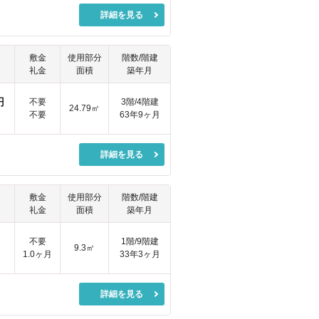
詳細を見る
敷金
使用部分
階数/階建
礼金
面積
築年月
円
不要
3階/4階建
24.79㎡
不要
63年9ヶ月
詳細を見る
敷金
使用部分
階数/階建
礼金
面積
築年月
円
不要
1階/9階建
9.3㎡
1.0ヶ月
33年3ヶ月
詳細を見る