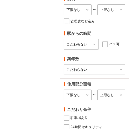
〜
管理費など込み
駅からの時間
バス可
築年数
使用部分面積
〜
こだわり条件
駐車場あり
24時間セキュリティ