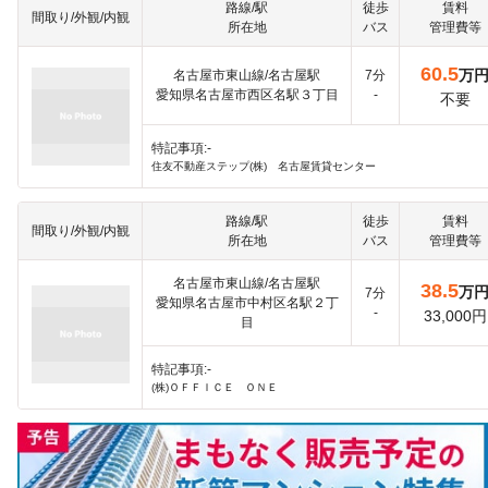
路線/駅
徒歩
賃料
間取り/外観/内観
所在地
バス
管理費等
60.5
万
名古屋市東山線/名古屋駅
7分
愛知県名古屋市西区名駅３丁目
-
不要
特記事項:-
住友不動産ステップ(株) 名古屋賃貸センター
路線/駅
徒歩
賃料
間取り/外観/内観
所在地
バス
管理費等
名古屋市東山線/名古屋駅
38.5
万
7分
愛知県名古屋市中村区名駅２丁
-
33,000円
目
特記事項:-
(株)ＯＦＦＩＣＥ ＯＮＥ