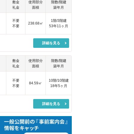
敷金
使用部分
階数/階建
礼金
面積
築年月
円
不要
1階/3階建
238.68㎡
不要
53年11ヶ月
詳細を見る
敷金
使用部分
階数/階建
礼金
面積
築年月
円
不要
10階/10階建
84.59㎡
不要
18年5ヶ月
詳細を見る