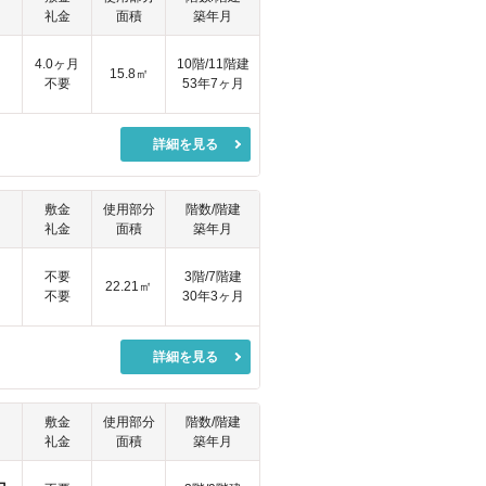
礼金
面積
築年月
4.0ヶ月
10階/11階建
15.8㎡
不要
53年7ヶ月
詳細を見る
敷金
使用部分
階数/階建
礼金
面積
築年月
円
不要
3階/7階建
22.21㎡
不要
30年3ヶ月
詳細を見る
敷金
使用部分
階数/階建
礼金
面積
築年月