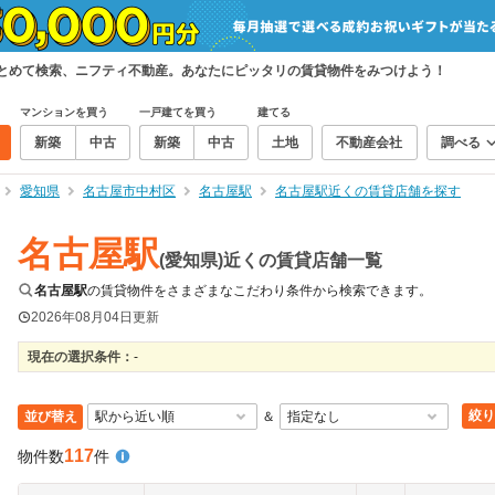
まとめて検索、ニフティ不動産。あなたにピッタリの賃貸物件をみつけよう！
マンションを買う
一戸建てを買う
建てる
新築
中古
新築
中古
土地
不動産会社
調べる
愛知県
名古屋市中村区
名古屋駅
名古屋駅近くの賃貸店舗を探す
名古屋駅
(愛知県)近くの賃貸店舗一覧
名古屋駅
の賃貸物件をさまざまなこだわり条件から検索できます。
2026年08月04日
更新
現在の選択条件：
-
絞り
並び替え
＆
117
物件数
件