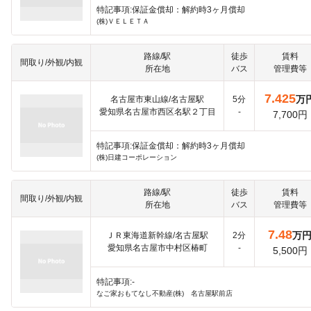
特記事項:保証金償却：解約時3ヶ月償却
(株)ＶＥＬＥＴＡ
路線/駅
徒歩
賃料
間取り/外観/内観
所在地
バス
管理費等
7.425
万
名古屋市東山線/名古屋駅
5分
愛知県名古屋市西区名駅２丁目
-
7,700円
特記事項:保証金償却：解約時3ヶ月償却
(株)日建コーポレーション
路線/駅
徒歩
賃料
間取り/外観/内観
所在地
バス
管理費等
7.48
万
ＪＲ東海道新幹線/名古屋駅
2分
愛知県名古屋市中村区椿町
-
5,500円
特記事項:-
なご家おもてなし不動産(株) 名古屋駅前店