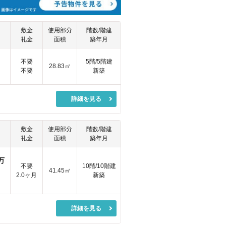
敷金
使用部分
階数/階建
礼金
面積
築年月
円
不要
5階/5階建
28.83㎡
不要
新築
詳細を見る
敷金
使用部分
階数/階建
礼金
面積
築年月
万
不要
10階/10階建
41.45㎡
2.0ヶ月
新築
詳細を見る