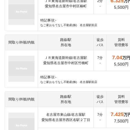
6.325
万
ＪＲ東海道新幹線/名古屋駅
2分
愛知県名古屋市中村区椿町
-
5,500円
特記事項:-
なご家おもてなし不動産(株) 名古屋駅前店
路線/駅
徒歩
賃料
間取り/外観/内観
所在地
バス
管理費等
7.04
万
ＪＲ東海道新幹線/名古屋駅
7分
愛知県名古屋市中村区竹橋町
-
5,500円
特記事項:-
なご家おもてなし不動産(株) 名古屋駅前店
路線/駅
徒歩
賃料
間取り/外観/内観
所在地
バス
管理費等
7.425
万
名古屋市東山線/名古屋駅
7分
愛知県名古屋市西区名駅２丁目
-
7,500円