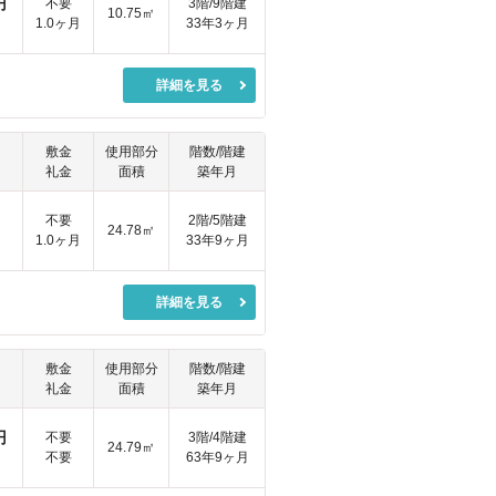
円
不要
3階/9階建
10.75㎡
1.0ヶ月
33年3ヶ月
詳細を見る
敷金
使用部分
階数/階建
礼金
面積
築年月
円
不要
2階/5階建
24.78㎡
1.0ヶ月
33年9ヶ月
詳細を見る
敷金
使用部分
階数/階建
礼金
面積
築年月
円
不要
3階/4階建
24.79㎡
不要
63年9ヶ月