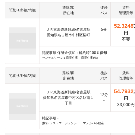
路線/駅
徒歩
賃料
間取り/外観/内観
所在地
バス
管理費等
52.3248
ＪＲ東海道新幹線/名古屋駅
5分
円
愛知県名古屋市中村区椿町
-
不要
特記事項:保証金償却：解約時100％償却
センチュリー２１日星住宅 日星住宅(株)
路線/駅
徒歩
賃料
間取り/外観/内観
所在地
バス
管理費等
54.7932
ＪＲ東海道新幹線/名古屋駅
12分
愛知県名古屋市中村区名駅南１
円
-
丁目
33,000円
特記事項:-
(株)トラストエージェンシー マメカバ不動産