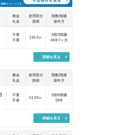
敷金
使用部分
階数/階建
礼金
面積
築年月
円
不要
3階/3階建
136.0㎡
不要
46年7ヶ月
詳細を見る
敷金
使用部分
階数/階建
礼金
面積
築年月
円
不要
1階/6階建
51.03㎡
不要
38年
詳細を見る