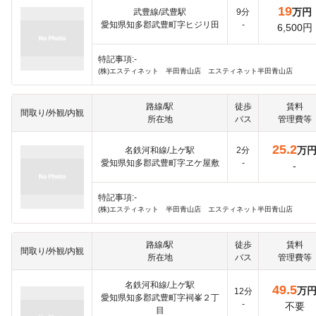
19
万円
武豊線/武豊駅
9分
愛知県知多郡武豊町字ヒジリ田
-
6,500円
特記事項:-
(株)エスティネット 半田青山店 エスティネット半田青山店
路線/駅
徒歩
賃料
間取り/外観/内観
所在地
バス
管理費等
25.2
万
名鉄河和線/上ゲ駅
2分
愛知県知多郡武豊町字ヱケ屋敷
-
-
特記事項:-
(株)エスティネット 半田青山店 エスティネット半田青山店
路線/駅
徒歩
賃料
間取り/外観/内観
所在地
バス
管理費等
名鉄河和線/上ゲ駅
49.5
万
12分
愛知県知多郡武豊町字祠峯２丁
-
不要
目