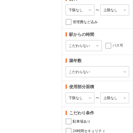
〜
管理費など込み
駅からの時間
バス可
築年数
使用部分面積
〜
こだわり条件
駐車場あり
24時間セキュリティ