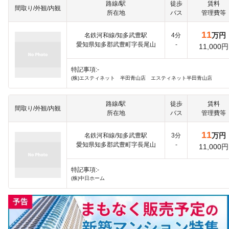
路線/駅
徒歩
賃料
間取り/外観/内観
所在地
バス
管理費等
11
万円
名鉄河和線/知多武豊駅
4分
愛知県知多郡武豊町字長尾山
-
11,000円
特記事項:-
(株)エスティネット 半田青山店 エスティネット半田青山店
路線/駅
徒歩
賃料
間取り/外観/内観
所在地
バス
管理費等
11
万円
名鉄河和線/知多武豊駅
3分
愛知県知多郡武豊町字長尾山
-
11,000円
特記事項:-
(株)中日ホーム