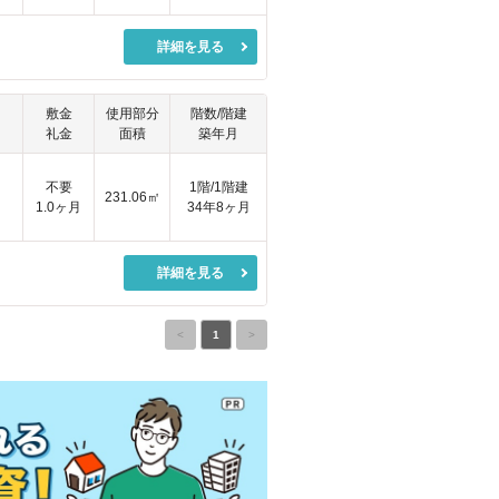
詳細を見る
敷金
使用部分
階数/階建
礼金
面積
築年月
円
不要
1階/1階建
231.06㎡
1.0ヶ月
34年8ヶ月
詳細を見る
<
1
>