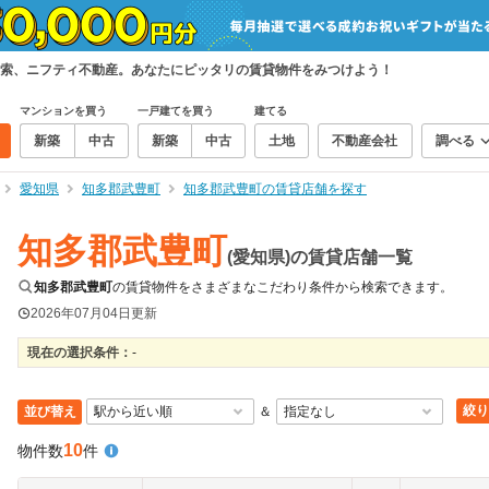
索、ニフティ不動産。あなたにピッタリの賃貸物件をみつけよう！
マンションを買う
一戸建てを買う
建てる
新築
中古
新築
中古
土地
不動産会社
調べる
愛知県
知多郡武豊町
知多郡武豊町の賃貸店舗を探す
知多郡武豊町
(愛知県)の賃貸店舗一覧
知多郡武豊町
の賃貸物件をさまざまなこだわり条件から検索できます。
2026年07月04日
更新
現在の選択条件：
-
絞り
並び替え
＆
10
物件数
件