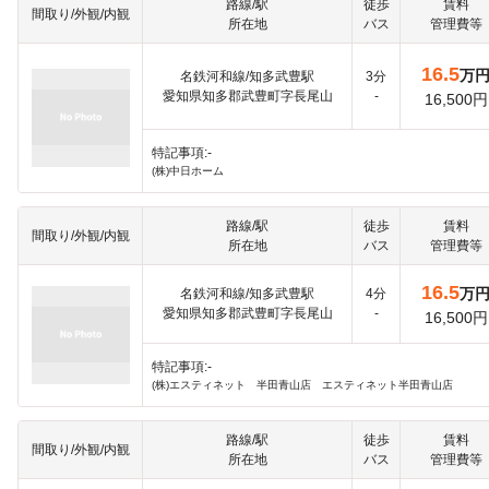
路線/駅
徒歩
賃料
間取り/外観/内観
所在地
バス
管理費等
16.5
万
名鉄河和線/知多武豊駅
3分
愛知県知多郡武豊町字長尾山
-
16,500円
特記事項:-
(株)中日ホーム
路線/駅
徒歩
賃料
間取り/外観/内観
所在地
バス
管理費等
16.5
万
名鉄河和線/知多武豊駅
4分
愛知県知多郡武豊町字長尾山
-
16,500円
特記事項:-
(株)エスティネット 半田青山店 エスティネット半田青山店
路線/駅
徒歩
賃料
間取り/外観/内観
所在地
バス
管理費等