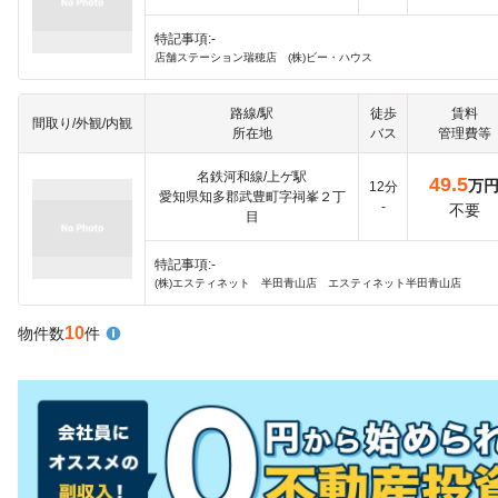
特記事項:-
店舗ステーション瑞穂店 (株)ビー・ハウス
路線/駅
徒歩
賃料
間取り/外観/内観
所在地
バス
管理費等
名鉄河和線/上ゲ駅
49.5
万
12分
愛知県知多郡武豊町字祠峯２丁
-
不要
目
特記事項:-
(株)エスティネット 半田青山店 エスティネット半田青山店
10
物件数
件