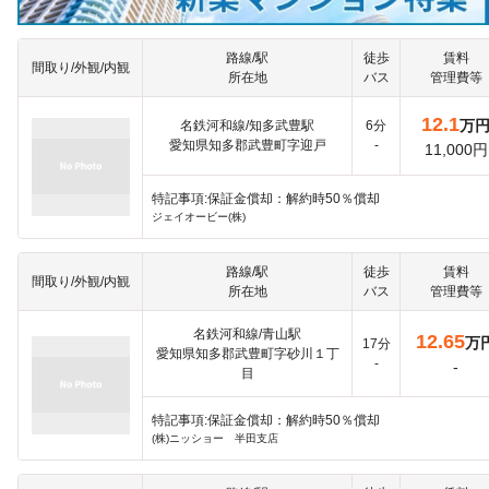
路線/駅
徒歩
賃料
間取り/外観/内観
所在地
バス
管理費等
12.1
万
名鉄河和線/知多武豊駅
6分
愛知県知多郡武豊町字迎戸
-
11,000円
特記事項:保証金償却：解約時50％償却
ジェイオービー(株)
路線/駅
徒歩
賃料
間取り/外観/内観
所在地
バス
管理費等
名鉄河和線/青山駅
12.65
万
17分
愛知県知多郡武豊町字砂川１丁
-
-
目
特記事項:保証金償却：解約時50％償却
(株)ニッショー 半田支店