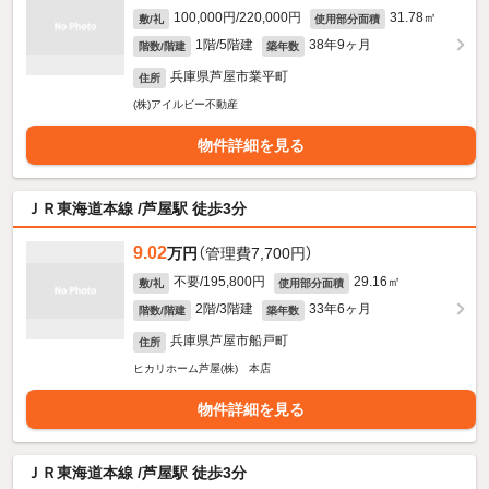
100,000円/220,000円
31.78㎡
敷/礼
使用部分面積
1階/5階建
38年9ヶ月
階数/階建
築年数
兵庫県芦屋市業平町
住所
(株)アイルビー不動産
物件詳細を見る
ＪＲ東海道本線 /芦屋駅 徒歩3分
9.02
万円
（管理費7,700円）
不要/195,800円
29.16㎡
敷/礼
使用部分面積
2階/3階建
33年6ヶ月
階数/階建
築年数
兵庫県芦屋市船戸町
住所
ヒカリホーム芦屋(株) 本店
物件詳細を見る
ＪＲ東海道本線 /芦屋駅 徒歩3分