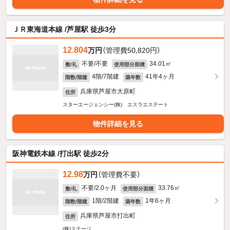
ＪＲ東海道本線 /芦屋駅 徒歩3分
12.804
万円
（管理費50,820円）
不要/不要
34.01㎡
敷/礼
使用部分面積
4階/7階建
41年4ヶ月
階数/階建
築年数
兵庫県芦屋市大原町
住所
スターエージェンシー(株) エスラエステート
物件詳細を見る
阪神電鉄本線 /打出駅 徒歩2分
12.98
万円
（管理費不要）
不要/2.0ヶ月
33.76㎡
敷/礼
使用部分面積
1階/2階建
1年6ヶ月
階数/階建
築年数
兵庫県芦屋市打出町
住所
(株)ステージ