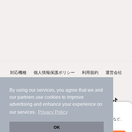
対応機種
個人情報保護ポリシー
利用規約
運営会社
ヘルプ・お問い合わせ
採用情報
By using our services, you agree that we and
our
partners
use cookies to improve
advertising and enhance your experience on
アプリに切り替えて、サクサクお部屋探し
our services.
Privacy Policy
会員登録なしですぐ使える。マップ検索やお気に入り保存など、
©NIFTY Lifestyle Co., Ltd.
アプリ限定の便利な機能が使えます！
OK