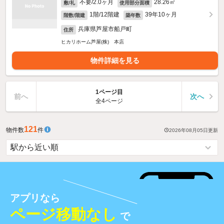
不要/2.0ヶ月
28.26㎡
敷/礼
使用部分面積
1階/12階建
39年10ヶ月
階数/階建
築年数
兵庫県芦屋市船戸町
住所
ヒカリホーム芦屋(株) 本店
物件詳細を見る
1ページ目
前へ
次へ
全4ページ
121
物件数
件
2026年08月05日
更新
アプリなら
ページ移動なし
で