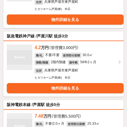
兵庫県芦屋市東芦屋町
住所
ヒカリホーム芦屋(株) 本店
物件詳細を見る
阪急電鉄神戸線 /芦屋川駅 徒歩3分
4.2
万円
（管理費3,000円）
不要/不要
30.0㎡
敷/礼
使用部分面積
2階/5階建
58年2ヶ月
階数/階建
築年数
兵庫県芦屋市東芦屋町
住所
ヒカリホーム芦屋(株) 本店
物件詳細を見る
阪神電鉄本線 /芦屋駅 徒歩5分
7.48
万円
（管理費5,500円）
不要/2.0ヶ月
25.33㎡
敷/礼
使用部分面積