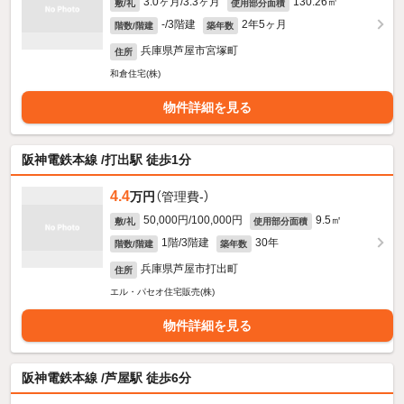
3.0ヶ月/3.3ヶ月
130.26㎡
敷/礼
使用部分面積
-/3階建
2年5ヶ月
階数/階建
築年数
兵庫県芦屋市宮塚町
住所
和倉住宅(株)
物件詳細を見る
阪神電鉄本線 /打出駅 徒歩1分
4.4
万円
（管理費-）
50,000円/100,000円
9.5㎡
敷/礼
使用部分面積
1階/3階建
30年
階数/階建
築年数
兵庫県芦屋市打出町
住所
エル・パセオ住宅販売(株)
物件詳細を見る
阪神電鉄本線 /芦屋駅 徒歩6分