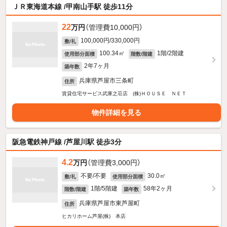
ＪＲ東海道本線 /甲南山手駅 徒歩11分
22
万円
（管理費10,000円）
100,000円/330,000円
敷/礼
100.34㎡
1階/2階建
使用部分面積
階数/階建
2年7ヶ月
築年数
兵庫県芦屋市三条町
住所
賃貸住宅サービス武庫之荘店 (株)ＨＯＵＳＥ ＮＥＴ
物件詳細を見る
阪急電鉄神戸線 /芦屋川駅 徒歩3分
4.2
万円
（管理費3,000円）
不要/不要
30.0㎡
敷/礼
使用部分面積
1階/5階建
58年2ヶ月
階数/階建
築年数
兵庫県芦屋市東芦屋町
住所
ヒカリホーム芦屋(株) 本店