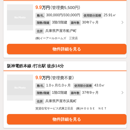
9.9
万円
（管理費5,500円）
300,000円/330,000円
25.91㎡
敷/礼
使用部分面積
3階/3階建
30年7ヶ月
階数/階建
築年数
兵庫県芦屋市船戸町
住所
(株)イーアールホームズ 三宮店
物件詳細を見る
阪神電鉄本線 /打出駅 徒歩14分
9.9
万円
（管理費不要）
1.0ヶ月/1.0ヶ月
43.0㎡
敷/礼
使用部分面積
1階/2階建
37年9ヶ月
階数/階建
築年数
兵庫県芦屋市浜風町
住所
賃貸住宅サービス武庫之荘店 (株)ＨＯＵＳＥ ＮＥＴ
物件詳細を見る