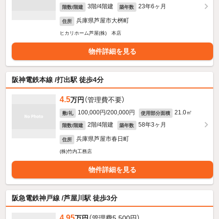
3階/4階建
23年6ヶ月
階数/階建
築年数
兵庫県芦屋市大桝町
住所
ヒカリホーム芦屋(株) 本店
物件詳細を見る
阪神電鉄本線 /打出駅 徒歩4分
4.5
万円
（管理費不要）
100,000円/200,000円
21.0㎡
敷/礼
使用部分面積
2階/4階建
58年3ヶ月
階数/階建
築年数
兵庫県芦屋市春日町
住所
(株)竹内工務店
物件詳細を見る
阪急電鉄神戸線 /芦屋川駅 徒歩3分
4.95
万円
（管理費5,500円）