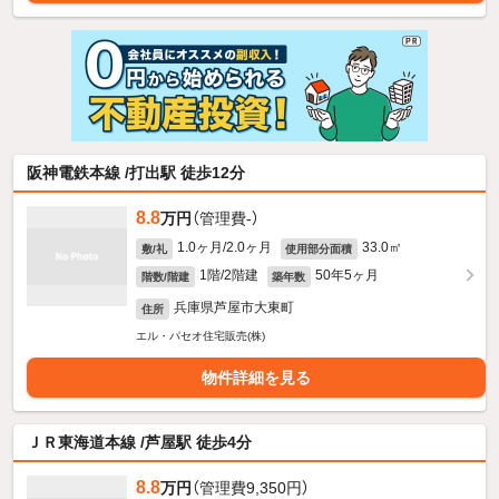
阪神電鉄本線 /打出駅 徒歩12分
8.8
万円
（管理費-）
1.0ヶ月/2.0ヶ月
33.0㎡
敷/礼
使用部分面積
1階/2階建
50年5ヶ月
階数/階建
築年数
兵庫県芦屋市大東町
住所
エル・パセオ住宅販売(株)
物件詳細を見る
ＪＲ東海道本線 /芦屋駅 徒歩4分
8.8
万円
（管理費9,350円）