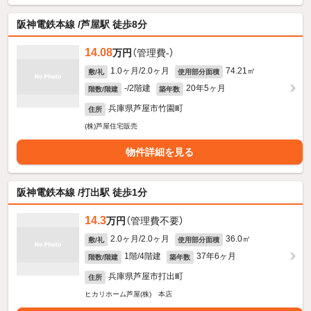
阪神電鉄本線 /芦屋駅 徒歩8分
14.08
万円
（管理費-）
1.0ヶ月/2.0ヶ月
74.21㎡
敷/礼
使用部分面積
-/2階建
20年5ヶ月
階数/階建
築年数
兵庫県芦屋市竹園町
住所
(株)芦屋住宅販売
物件詳細を見る
阪神電鉄本線 /打出駅 徒歩1分
14.3
万円
（管理費不要）
2.0ヶ月/2.0ヶ月
36.0㎡
敷/礼
使用部分面積
1階/4階建
37年6ヶ月
階数/階建
築年数
兵庫県芦屋市打出町
住所
ヒカリホーム芦屋(株) 本店