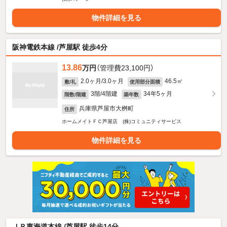
物件詳細を見る
阪神電鉄本線 /芦屋駅 徒歩4分
13.86
万円
（管理費23,100円）
2.0ヶ月/3.0ヶ月
46.5㎡
敷/礼
使用部分面積
3階/4階建
34年5ヶ月
階数/階建
築年数
兵庫県芦屋市大桝町
住所
ホームメイトＦＣ芦屋店 (株)コミュニティサービス
物件詳細を見る
ＪＲ東海道本線 /芦屋駅 徒歩14分