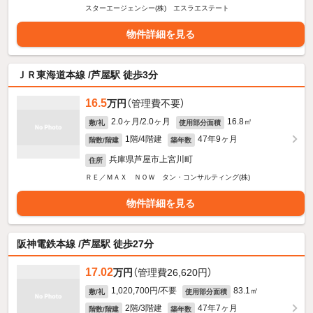
スターエージェンシー(株) エスラエステート
物件詳細を見る
ＪＲ東海道本線 /芦屋駅 徒歩3分
16.5
万円
（管理費不要）
2.0ヶ月/2.0ヶ月
16.8㎡
敷/礼
使用部分面積
1階/4階建
47年9ヶ月
階数/階建
築年数
兵庫県芦屋市上宮川町
住所
ＲＥ／ＭＡＸ ＮＯＷ タン・コンサルティング(株)
物件詳細を見る
阪神電鉄本線 /芦屋駅 徒歩27分
17.02
万円
（管理費26,620円）
1,020,700円/不要
83.1㎡
敷/礼
使用部分面積
2階/3階建
47年7ヶ月
階数/階建
築年数