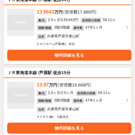
13.9643
万円
（管理費17,880円）
2.0ヶ月/139,643円
59.11㎡
敷/礼
使用部分面積
3階/3階建
47年1ヶ月
階数/階建
築年数
兵庫県芦屋市東山町
住所
ヒカリホーム芦屋(株) 本店
物件詳細を見る
ＪＲ東海道本線 /芦屋駅 徒歩15分
13.97
万円
（管理費19,668円）
2.0ヶ月/1.0ヶ月
59.11㎡
敷/礼
使用部分面積
3階/3階建
47年1ヶ月
階数/階建
築年数
兵庫県芦屋市東山町
住所
ＡＣＲＥ(株) 大阪支社
物件詳細を見る