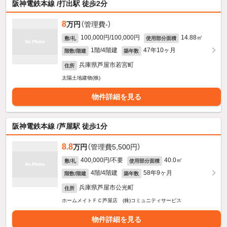
阪神電鉄本線 /打出駅 徒歩2分
8
万円
（管理費-）
100,000円/100,000円
14.88㎡
敷/礼
使用部分面積
1階/4階建
47年10ヶ月
階数/階建
築年数
兵庫県芦屋市若宮町
住所
太陽土地建物(株)
物件詳細を見る
阪神電鉄本線 /芦屋駅 徒歩1分
8.8
万円
（管理費5,500円）
400,000円/不要
40.0㎡
敷/礼
使用部分面積
4階/4階建
58年9ヶ月
階数/階建
築年数
兵庫県芦屋市公光町
住所
ホームメイトＦＣ芦屋店 (株)コミュニティサービス
物件詳細を見る