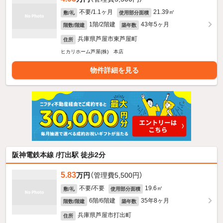
不要/1.1ヶ月
21.39㎡
敷/礼
使用部分面積
1階/2階建
43年5ヶ月
階数/階建
築年数
兵庫県芦屋市東芦屋町
住所
ヒカリホーム芦屋(株) 本店
物件詳細を見る
阪神電鉄本線 /打出駅 徒歩2分
5.83
万円
（管理費5,500円）
不要/不要
19.6㎡
敷/礼
使用部分面積
6階/6階建
35年8ヶ月
階数/階建
築年数
兵庫県芦屋市打出町
住所