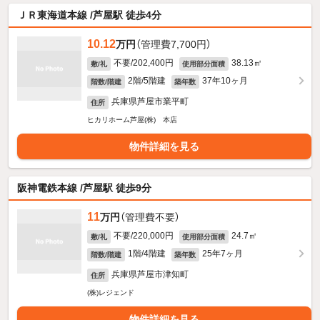
ＪＲ東海道本線 /芦屋駅 徒歩4分
10.12
万円
（管理費7,700円）
不要/202,400円
38.13㎡
敷/礼
使用部分面積
2階/5階建
37年10ヶ月
階数/階建
築年数
兵庫県芦屋市業平町
住所
ヒカリホーム芦屋(株) 本店
物件詳細を見る
阪神電鉄本線 /芦屋駅 徒歩9分
11
万円
（管理費不要）
不要/220,000円
24.7㎡
敷/礼
使用部分面積
1階/4階建
25年7ヶ月
階数/階建
築年数
兵庫県芦屋市津知町
住所
(株)レジェンド
物件詳細を見る