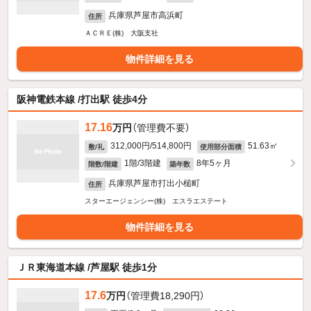
兵庫県芦屋市高浜町
住所
ＡＣＲＥ(株) 大阪支社
物件詳細を見る
阪神電鉄本線 /打出駅 徒歩4分
17.16
万円
（管理費不要）
312,000円/514,800円
51.63㎡
敷/礼
使用部分面積
1階/3階建
8年5ヶ月
階数/階建
築年数
兵庫県芦屋市打出小槌町
住所
スターエージェンシー(株) エスラエステート
物件詳細を見る
ＪＲ東海道本線 /芦屋駅 徒歩1分
17.6
万円
（管理費18,290円）