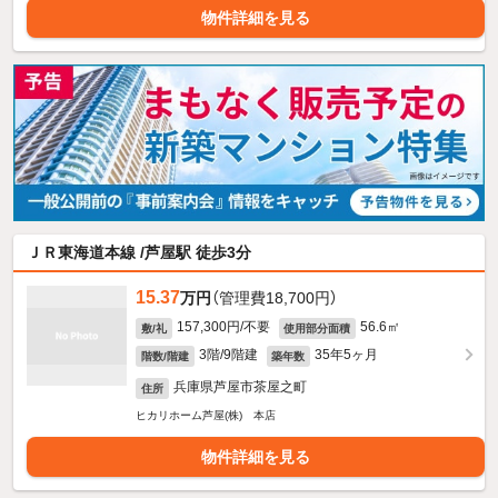
物件詳細を見る
ＪＲ東海道本線 /芦屋駅 徒歩3分
15.37
万円
（管理費18,700円）
157,300円/不要
56.6㎡
敷/礼
使用部分面積
3階/9階建
35年5ヶ月
階数/階建
築年数
兵庫県芦屋市茶屋之町
住所
ヒカリホーム芦屋(株) 本店
物件詳細を見る