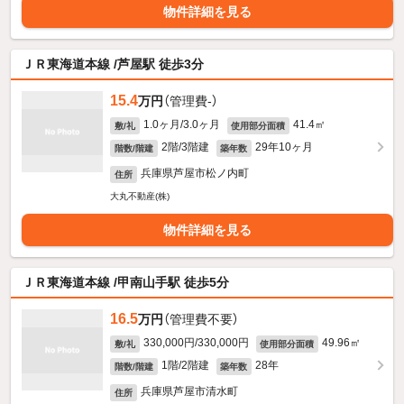
物件詳細を見る
ＪＲ東海道本線 /芦屋駅 徒歩3分
15.4
万円
（管理費-）
1.0ヶ月/3.0ヶ月
41.4㎡
敷/礼
使用部分面積
2階/3階建
29年10ヶ月
階数/階建
築年数
兵庫県芦屋市松ノ内町
住所
大丸不動産(株)
物件詳細を見る
ＪＲ東海道本線 /甲南山手駅 徒歩5分
16.5
万円
（管理費不要）
330,000円/330,000円
49.96㎡
敷/礼
使用部分面積
1階/2階建
28年
階数/階建
築年数
兵庫県芦屋市清水町
住所