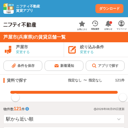
ニフティ不動産
ダウンロード
賃貸アプリ
お知らせ
閲覧履歴
マイページ
お気に入り
芦屋市(兵庫県)の賃貸店舗一覧
芦屋市
絞り込み条件
変更する
変更する
条件を保存
新着通知
アプリで探す
賃料で探す
指定なし
〜
指定なし
121
件
指定した賃料で絞り込む
121
物件数
件
2026年08月05日
更新