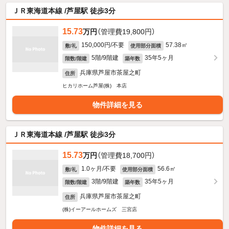
ＪＲ東海道本線 /芦屋駅 徒歩3分
15.73
万円
（管理費19,800円）
150,000円/不要
57.38㎡
敷/礼
使用部分面積
5階/9階建
35年5ヶ月
階数/階建
築年数
兵庫県芦屋市茶屋之町
住所
ヒカリホーム芦屋(株) 本店
物件詳細を見る
ＪＲ東海道本線 /芦屋駅 徒歩3分
15.73
万円
（管理費18,700円）
1.0ヶ月/不要
56.6㎡
敷/礼
使用部分面積
3階/9階建
35年5ヶ月
階数/階建
築年数
兵庫県芦屋市茶屋之町
住所
(株)イーアールホームズ 三宮店
物件詳細を見る