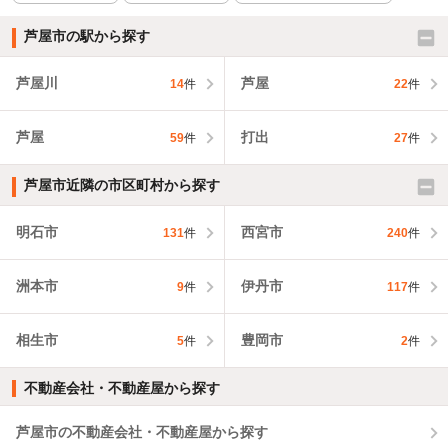
芦屋市の駅から探す
芦屋川
芦屋
14
件
22
件
芦屋
打出
59
件
27
件
芦屋市近隣の市区町村から探す
明石市
西宮市
131
件
240
件
洲本市
伊丹市
9
件
117
件
相生市
豊岡市
5
件
2
件
不動産会社・不動産屋から探す
芦屋市の不動産会社・不動産屋から探す