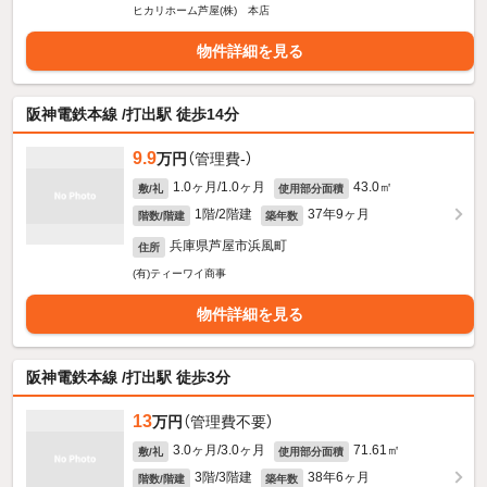
ヒカリホーム芦屋(株) 本店
物件詳細を見る
阪神電鉄本線 /打出駅 徒歩14分
9.9
万円
（管理費-）
1.0ヶ月/1.0ヶ月
43.0㎡
敷/礼
使用部分面積
1階/2階建
37年9ヶ月
階数/階建
築年数
兵庫県芦屋市浜風町
住所
(有)ティーワイ商事
物件詳細を見る
阪神電鉄本線 /打出駅 徒歩3分
13
万円
（管理費不要）
3.0ヶ月/3.0ヶ月
71.61㎡
敷/礼
使用部分面積
3階/3階建
38年6ヶ月
階数/階建
築年数