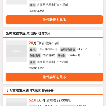
兵庫県芦屋市打出小槌町
住所
(株)竹内工務店
物件詳細を見る
阪神電鉄本線 /打出駅 徒歩3分
20
万円
（管理費不要）
3.0ヶ月/3.0ヶ月
94.26㎡
敷/礼
使用部分面積
2階/3階建
38年6ヶ月
階数/階建
築年数
兵庫県芦屋市打出小槌町
住所
(株)竹内工務店
物件詳細を見る
ＪＲ東海道本線 /芦屋駅 徒歩9分
52.03
万円
（管理費22,000円）