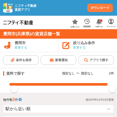
ニフティ不動産
ダウンロード
賃貸アプリ
お知らせ
閲覧履歴
マイページ
お気に入り
豊岡市(兵庫県)の賃貸店舗一覧
豊岡市
絞り込み条件
変更する
変更する
条件を保存
新着通知
アプリで探す
賃料で探す
指定なし
〜
指定なし
2
件
指定した賃料で絞り込む
2
物件数
件
2025年12月23日
更新