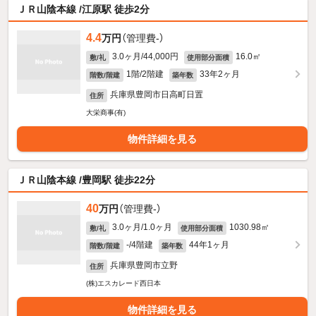
ＪＲ山陰本線 /江原駅 徒歩2分
4.4
万円
（管理費-）
3.0ヶ月/44,000円
16.0㎡
敷/礼
使用部分面積
1階/2階建
33年2ヶ月
階数/階建
築年数
兵庫県豊岡市日高町日置
住所
大栄商事(有)
物件詳細を見る
ＪＲ山陰本線 /豊岡駅 徒歩22分
40
万円
（管理費-）
3.0ヶ月/1.0ヶ月
1030.98㎡
敷/礼
使用部分面積
-/4階建
44年1ヶ月
階数/階建
築年数
兵庫県豊岡市立野
住所
(株)エスカレード西日本
物件詳細を見る