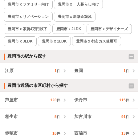
豊岡市 x ファミリー向け
豊岡市 x 一人暮らし向け
豊岡市 x リノベーション
豊岡市 x 新築＆築浅
豊岡市 x 家賃4万円以下
豊岡市 x 2LDK
豊岡市 x デザイナーズ
豊岡市 x 3LDK
豊岡市 x 1LDK
豊岡市 x 都市ガス使用可
豊岡市の駅から探す
江原
豊岡
1
件
1
件
豊岡市近隣の市区町村から探す
芦屋市
伊丹市
120
件
115
件
相生市
加古川市
5
件
91
件
赤穂市
西脇市
16
件
13
件