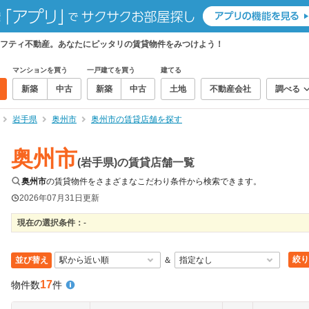
フティ不動産。あなたにピッタリの賃貸物件をみつけよう！
マンションを買う
一戸建てを買う
建てる
新築
中古
新築
中古
土地
不動産会社
調べる
岩手県
奥州市
奥州市の賃貸店舗を探す
奥州市
(岩手県)の賃貸店舗一覧
奥州市
の賃貸物件をさまざまなこだわり条件から検索できます。
2026年07月31日
更新
現在の選択条件：
-
絞り
並び替え
＆
17
物件数
件