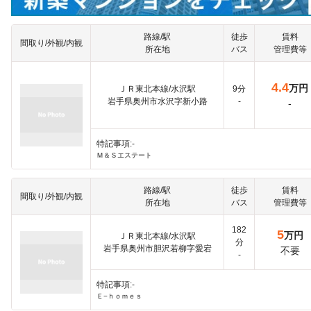
路線/駅
徒歩
賃料
間取り/外観/内観
所在地
バス
管理費等
4.4
万円
ＪＲ東北本線/水沢駅
9分
岩手県奥州市水沢字新小路
-
-
特記事項:-
Ｍ＆Ｓエステート
路線/駅
徒歩
賃料
間取り/外観/内観
所在地
バス
管理費等
182
5
万円
ＪＲ東北本線/水沢駅
分
岩手県奥州市胆沢若柳字愛宕
不要
-
特記事項:-
Ｅ−ｈｏｍｅｓ