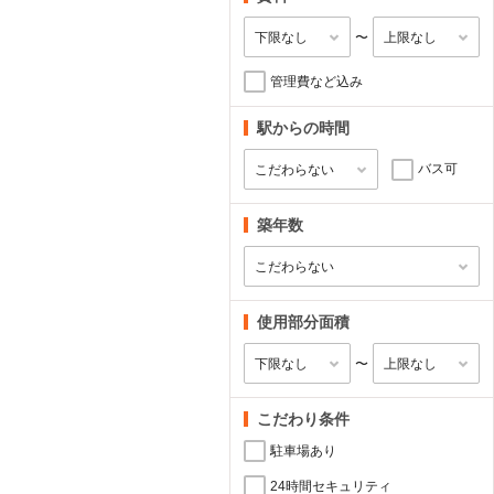
〜
管理費など込み
駅からの時間
バス可
築年数
使用部分面積
〜
こだわり条件
駐車場あり
24時間セキュリティ