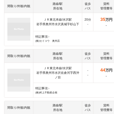
路線/駅
徒歩
賃料
間取り/外観/内観
所在地
バス
管理費等
35
万円
ＪＲ東北本線/水沢駅
20分
岩手県奥州市水沢真城字杉山下
-
-
特記事項:-
(株)セイコウ 奥州店
路線/駅
徒歩
賃料
間取り/外観/内観
所在地
バス
管理費等
ＪＲ東北本線/水沢駅
44
万円
-
岩手県奥州市水沢佐倉河字西沖
-
-
ノ目
特記事項:-
(株)村上不動産企画
路線/駅
徒歩
賃料
間取り/外観/内観
所在地
バス
管理費等