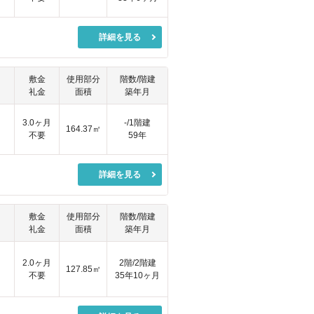
詳細を見る
敷金
使用部分
階数/階建
礼金
面積
築年月
円
3.0ヶ月
-/1階建
164.37㎡
不要
59年
詳細を見る
敷金
使用部分
階数/階建
礼金
面積
築年月
2.0ヶ月
2階/2階建
127.85㎡
不要
35年10ヶ月