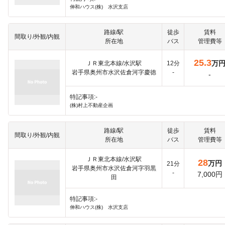
伸和ハウス(株) 水沢支店
路線/駅
徒歩
賃料
間取り/外観/内観
所在地
バス
管理費等
25.3
万
ＪＲ東北本線/水沢駅
12分
岩手県奥州市水沢佐倉河字慶徳
-
-
特記事項:-
(株)村上不動産企画
路線/駅
徒歩
賃料
間取り/外観/内観
所在地
バス
管理費等
ＪＲ東北本線/水沢駅
28
万円
21分
岩手県奥州市水沢佐倉河字羽黒
-
7,000円
田
特記事項:-
伸和ハウス(株) 水沢支店