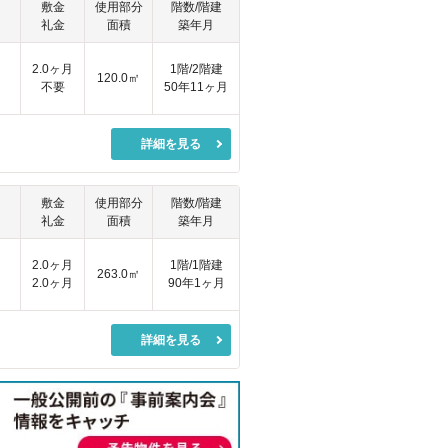
敷金
使用部分
階数/階建
礼金
面積
築年月
2.0ヶ月
1階/2階建
120.0㎡
不要
50年11ヶ月
詳細を見る
敷金
使用部分
階数/階建
礼金
面積
築年月
2.0ヶ月
1階/1階建
263.0㎡
2.0ヶ月
90年1ヶ月
詳細を見る