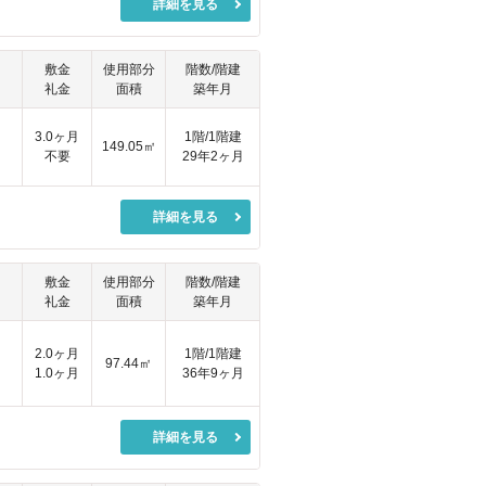
詳細を見る
敷金
使用部分
階数/階建
礼金
面積
築年月
円
3.0ヶ月
1階/1階建
149.05㎡
不要
29年2ヶ月
詳細を見る
敷金
使用部分
階数/階建
礼金
面積
築年月
2.0ヶ月
1階/1階建
97.44㎡
1.0ヶ月
36年9ヶ月
詳細を見る