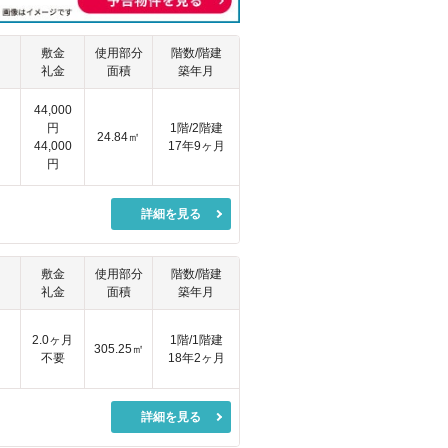
敷金
使用部分
階数/階建
礼金
面積
築年月
44,000
円
1階/2階建
24.84㎡
44,000
17年9ヶ月
円
詳細を見る
敷金
使用部分
階数/階建
礼金
面積
築年月
2.0ヶ月
1階/1階建
305.25㎡
不要
18年2ヶ月
詳細を見る