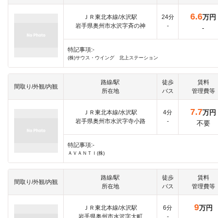
6.6
万円
ＪＲ東北本線/水沢駅
24分
岩手県奥州市水沢字斉の神
-
-
特記事項:-
(株)サウス・ウイング 北上ステーション
路線/駅
徒歩
賃料
間取り/外観/内観
所在地
バス
管理費等
7.7
万円
ＪＲ東北本線/水沢駅
4分
岩手県奥州市水沢字寺小路
-
不要
特記事項:-
ＡＶＡＮＴＩ(株)
路線/駅
徒歩
賃料
間取り/外観/内観
所在地
バス
管理費等
9
万円
ＪＲ東北本線/水沢駅
6分
岩手県奥州市水沢字大町
-