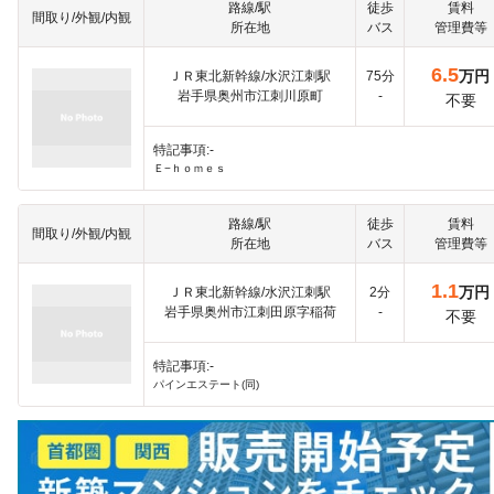
路線/駅
徒歩
賃料
間取り/外観/内観
所在地
バス
管理費等
6.5
万円
ＪＲ東北新幹線/水沢江刺駅
75分
岩手県奥州市江刺川原町
-
不要
特記事項:-
Ｅ−ｈｏｍｅｓ
路線/駅
徒歩
賃料
間取り/外観/内観
所在地
バス
管理費等
1.1
万円
ＪＲ東北新幹線/水沢江刺駅
2分
岩手県奥州市江刺田原字稲荷
-
不要
特記事項:-
パインエステート(同)