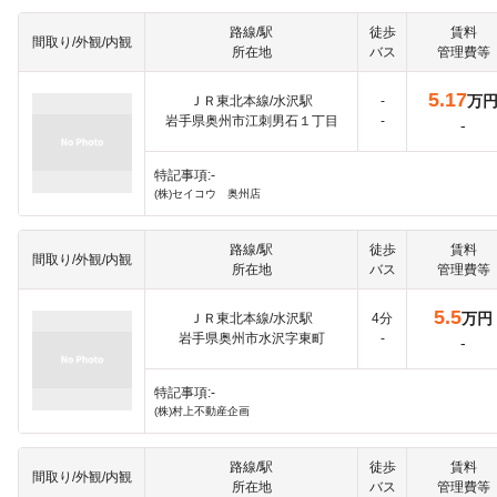
路線/駅
徒歩
賃料
間取り/外観/内観
所在地
バス
管理費等
5.17
万
ＪＲ東北本線/水沢駅
-
岩手県奥州市江刺男石１丁目
-
-
特記事項:-
(株)セイコウ 奥州店
路線/駅
徒歩
賃料
間取り/外観/内観
所在地
バス
管理費等
5.5
万円
ＪＲ東北本線/水沢駅
4分
岩手県奥州市水沢字東町
-
-
特記事項:-
(株)村上不動産企画
路線/駅
徒歩
賃料
間取り/外観/内観
所在地
バス
管理費等