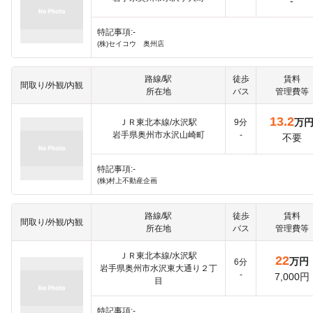
-
特記事項:-
(株)セイコウ 奥州店
路線/駅
徒歩
賃料
間取り/外観/内観
所在地
バス
管理費等
13.2
万
ＪＲ東北本線/水沢駅
9分
岩手県奥州市水沢山崎町
-
不要
特記事項:-
(株)村上不動産企画
路線/駅
徒歩
賃料
間取り/外観/内観
所在地
バス
管理費等
ＪＲ東北本線/水沢駅
22
万円
6分
岩手県奥州市水沢東大通り２丁
-
7,000円
目
特記事項:-