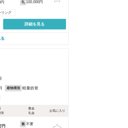
100,000円
0円
礼
ーリング
詳細を見る
見る
目
月
軽量鉄骨
建物構造
料
敷金
お気に入り
費等
礼金
不要
敷
万円