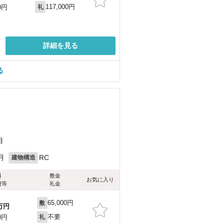
117,000円
0円
礼
詳細を見る
る
）
目
月
RC
建物構造
料
敷金
お気に入り
費等
礼金
65,000円
敷
万円
不要
0円
礼