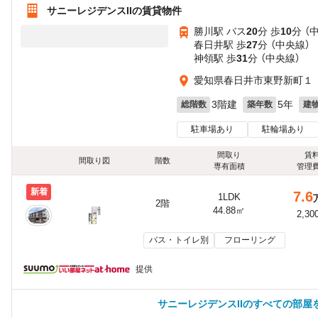
サニーレジデンスIIの賃貸物件
勝川駅 バス
20
分 歩
10
分 （
春日井駅 歩
27
分 （中央線）
神領駅 歩
31
分 （中央線）
愛知県春日井市東野新町１
3階建
5年
総階数
築年数
建
駐車場あり
駐輪場あり
間取り
賃
間取り図
階数
専有面積
管理
新着
7.6
1LDK
2階
44.88㎡
2,30
バス・トイレ別
フローリング
提供
サニーレジデンスIIのすべての部屋