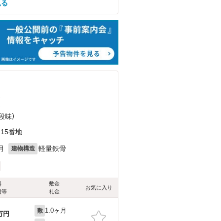
見る
）
）
段味）
15番地
月
軽量鉄骨
建物構造
料
敷金
お気に入り
費等
礼金
1.0ヶ月
敷
万円