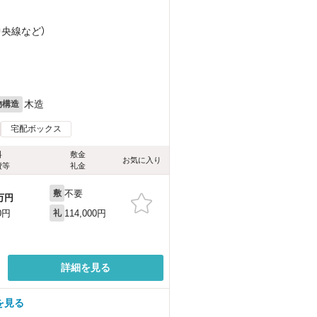
中央線
など
）
木造
物構造
宅配ボックス
料
敷金
お気に入り
費等
礼金
不要
敷
万円
114,000円
0円
礼
詳細を見る
を見る