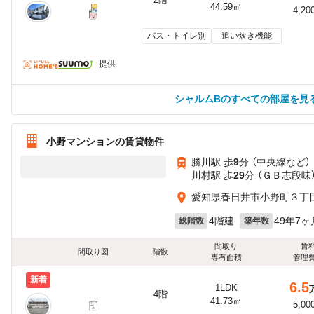
44.59㎡
4,20
バス・トイレ別
追い炊き機能
提供
シャルムBのすべての部屋を見
小野マンションの賃貸物件
勝川駅 歩
9
分 （中央線
など
）
川村駅 歩
29
分 （ＧＢ志段味
愛知県春日井市小野町３丁
4階建
49年7ヶ
総階数
築年数
間取り
賃
間取り図
階数
専有面積
管理
新着
6.5
1LDK
4階
41.73㎡
5,00