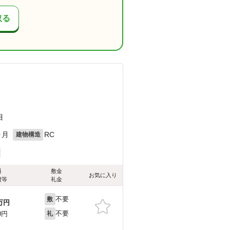
取る
）
目
ヶ月
RC
建物構造
料
敷金
お気に入り
費等
礼金
不要
敷
万円
不要
0円
礼