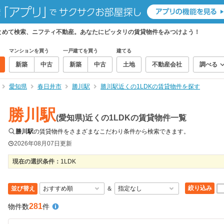
まとめて検索、ニフティ不動産。あなたにピッタリの賃貸物件をみつけよう！
マンションを買う
一戸建てを買う
建てる
新築
中古
新築
中古
土地
不動産会社
調べる
愛知県
春日井市
勝川駅
勝川駅近くの1LDKの賃貸物件を探す
勝川駅
(愛知県)近くの1LDKの賃貸物件一覧
勝川駅
の賃貸物件をさまざまなこだわり条件から検索できます。
2026年08月07日
更新
現在の選択条件：
1LDK
絞り込み
並び替え
＆
281
物件数
件