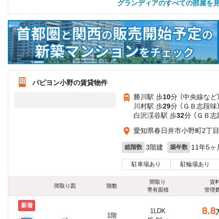
グランディアのすべての部屋を
パビヨン小野の賃貸物件
勝川駅 歩
10
分 （中央線
など
川村駅 歩
29
分 （ＧＢ志段味
白沢渓谷駅 歩
32
分 （ＧＢ志
愛知県春日井市小野町2丁目
3階建
11年5ヶ
総階数
築年数
駐車場あり
駐輪場あり
間取り
賃
間取り図
階数
専有面積
管理
新着
8.8
1LDK
1階