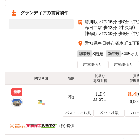
グランディアの賃貸物件
勝川駅 バス
16
分 歩
7
分 （中
春日井駅 歩
13
分 （中央線）
神領駅 バス
10
分 歩
9
分 （中
愛知県春日井市篠木町１丁
3階建
5年5ヶ
総階数
築年数
駐車場あり
駐輪場あり
間取り
賃
間取り図
階数
専有面積
管理
新着
8.4
1LDK
2階
44.95㎡
6,00
バス・トイレ別
ペット相談
フロ
ほか提供