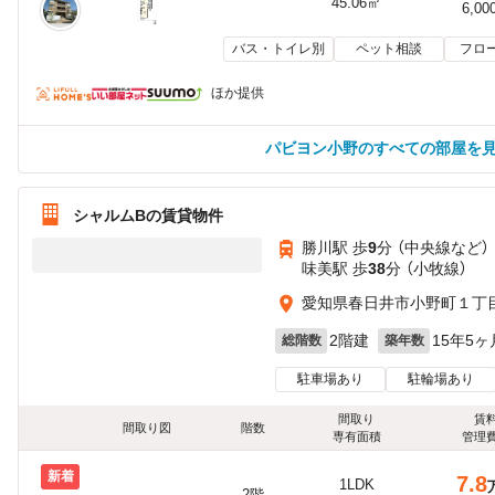
45.06㎡
6,00
バス・トイレ別
ペット相談
フロ
ほか提供
パビヨン小野のすべての部屋を
シャルムBの賃貸物件
勝川駅 歩
9
分 （中央線
など
）
味美駅 歩
38
分 （小牧線）
愛知県春日井市小野町１丁
2階建
15年5ヶ
総階数
築年数
駐車場あり
駐輪場あり
間取り
賃
間取り図
階数
専有面積
管理
新着
7.8
1LDK
2階