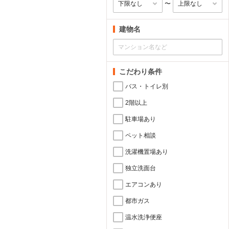
〜
建物名
こだわり条件
バス・トイレ別
2階以上
駐車場あり
ペット相談
洗濯機置場あり
独立洗面台
エアコンあり
都市ガス
温水洗浄便座