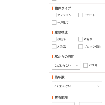
物件タイプ
マンション
アパート
一戸建て
建物構造
鉄筋系
鉄骨系
木造系
ブロック構造
駅からの時間
バス可
築年数
専有面積