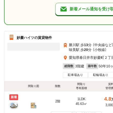
新着メール通知を受け
妙慶ハイツの賃貸物件
勝川駅 歩
13
分 （中央線
など
味美駅 歩
20
分 （小牧線）
愛知県春日井市妙慶町２丁
3階建
50年10
総階数
築年数
駐車場あり
駐輪場あり
間取り
賃
間取り図
階数
専有面積
管理
新着
4.8
1LDK
2階
45.63㎡
3,00