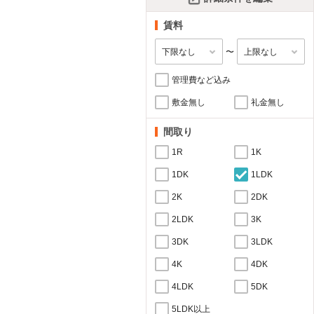
賃料
〜
管理費など込み
敷金無し
礼金無し
間取り
1R
1K
1DK
1LDK
2K
2DK
2LDK
3K
3DK
3LDK
4K
4DK
4LDK
5DK
5LDK以上