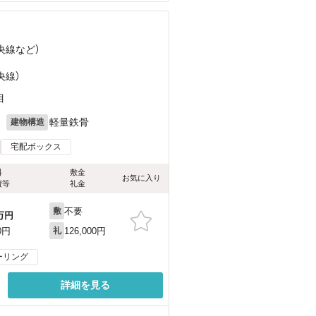
央線
など
）
央線）
目
月
軽量鉄骨
建物構造
宅配ボックス
料
敷金
お気に入り
費等
礼金
不要
敷
万円
126,000円
0円
礼
ーリング
詳細を見る