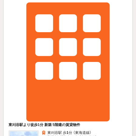
東刈谷駅より徒歩1分 新築 5階建の賃貸物件
東刈谷駅 歩
1
分 （東海道線）