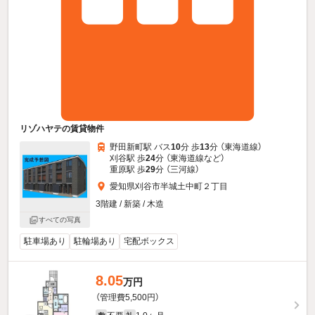
リゾハヤテの賃貸物件
野田新町駅 バス
10
分 歩
13
分 （東海道線）
刈谷駅 歩
24
分 （東海道線
など
）
重原駅 歩
29
分 （三河線）
愛知県刈谷市半城土中町２丁目
3階建 / 新築 / 木造
すべての写真
駐車場あり
駐輪場あり
宅配ボックス
8.05
万円
（管理費5,500円）