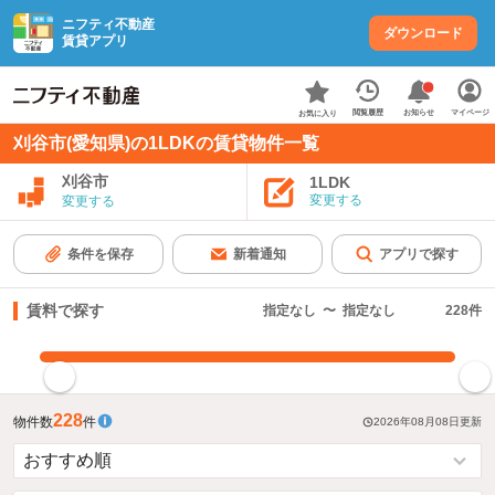
ニフティ不動産
ダウンロード
賃貸アプリ
お知らせ
閲覧履歴
マイページ
お気に入り
刈谷市(愛知県)の1LDKの賃貸物件一覧
刈谷市
1LDK
変更する
変更する
条件を保存
新着通知
アプリで探す
賃料で探す
指定なし
〜
指定なし
228
件
指定した賃料で絞り込む
228
物件数
件
2026年08月08日
更新