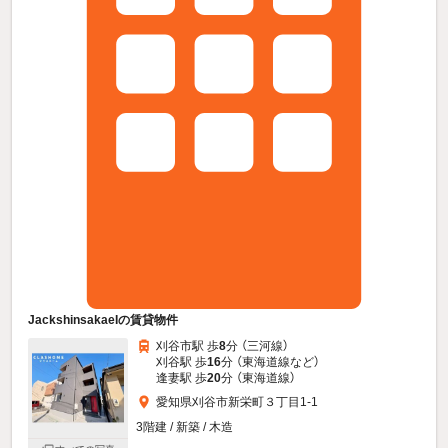
JackshinsakaeIの賃貸物件
刈谷市駅 歩
8
分 （三河線）
刈谷駅 歩
16
分 （東海道線
など
）
逢妻駅 歩
20
分 （東海道線）
愛知県刈谷市新栄町３丁目1-1
3階建 / 新築 / 木造