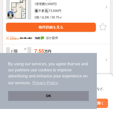
（管理費3,500円）
不要
73,500円
敷
礼
1階 / 1LDK / 30.75㎡
物件詳細を見る
ほか提供
7.55
万円
（管理費3,500円）
By using our services, you agree that we and
不要
75,500円
敷
礼
our
partners
use cookies to improve
3階 / 1LDK / 30.51㎡
advertising and enhance your experience on
物件詳細を見る
アプリに切り替えて、サクサクお部屋探し
our services.
Privacy Policy
会員登録なしですぐ使える。マップ検索やお気に入り保存など、
ほか提供
アプリ限定の便利な機能が使えます！
OK
Web版で続行
7.45
アプリを開く
万円
市区町村を変更
絞り込み条件を変更
（管理費3,500円）