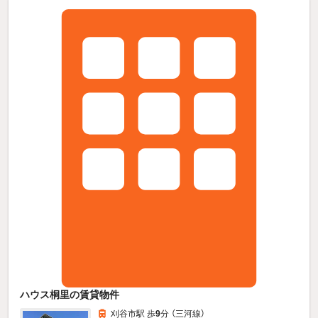
ハウス桐里の賃貸物件
刈谷市駅 歩
9
分 （三河線）