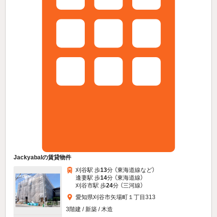
JackyabaIの賃貸物件
刈谷駅 歩
13
分 （東海道線
など
）
逢妻駅 歩
14
分 （東海道線）
刈谷市駅 歩
24
分 （三河線）
愛知県刈谷市矢場町１丁目313
3階建 / 新築 / 木造