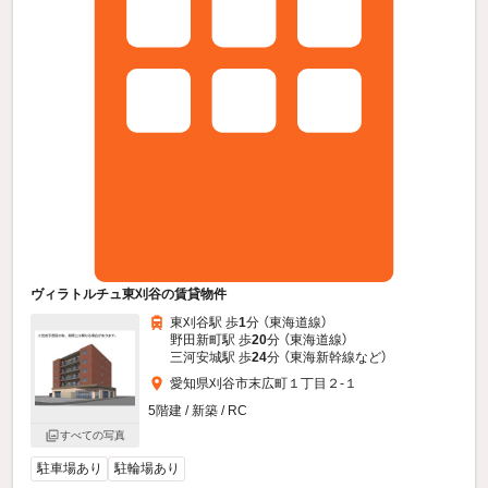
ヴィラトルチュ東刈谷の賃貸物件
東刈谷駅 歩
1
分 （東海道線）
野田新町駅 歩
20
分 （東海道線）
三河安城駅 歩
24
分 （東海新幹線
など
）
愛知県刈谷市末広町１丁目２-１
5階建 / 新築 / RC
すべての写真
駐車場あり
駐輪場あり