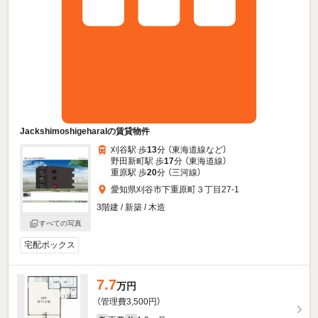
JackshimoshigeharaIの賃貸物件
刈谷駅 歩
13
分 （東海道線
など
）
野田新町駅 歩
17
分 （東海道線）
重原駅 歩
20
分 （三河線）
愛知県刈谷市下重原町３丁目27-1
3階建 / 新築 / 木造
すべての写真
宅配ボックス
7.7
万円
（管理費3,500円）