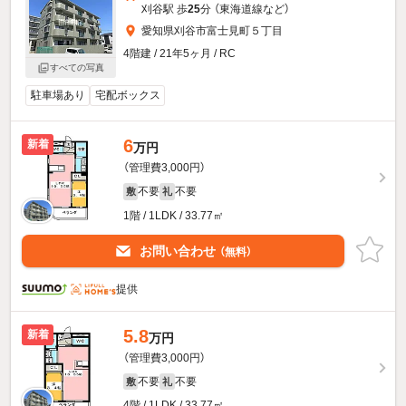
刈谷駅 歩
25
分 （東海道線
など
）
愛知県刈谷市富士見町５丁目
4階建 / 21年5ヶ月 / RC
すべての写真
駐車場あり
宅配ボックス
6
新着
万円
（管理費3,000円）
不要
不要
敷
礼
1階 / 1LDK / 33.77㎡
お問い合わせ
（無料）
提供
5.8
新着
万円
（管理費3,000円）
不要
不要
敷
礼
4階 / 1LDK / 33.77㎡