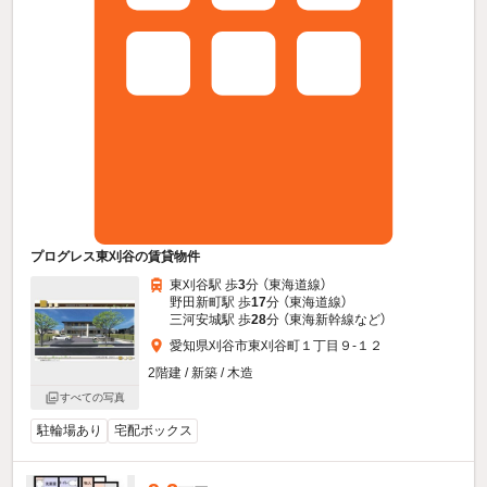
プログレス東刈谷の賃貸物件
東刈谷駅 歩
3
分 （東海道線）
野田新町駅 歩
17
分 （東海道線）
三河安城駅 歩
28
分 （東海新幹線
など
）
愛知県刈谷市東刈谷町１丁目９-１２
2階建 / 新築 / 木造
すべての写真
駐輪場あり
宅配ボックス