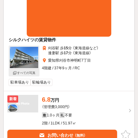
シルクハイツの賃貸物件
刈谷駅 歩
15
分 （東海道線
など
）
逢妻駅 歩
17
分 （東海道線）
愛知県刈谷市神明町7丁目
4階建 / 37年9ヶ月 / RC
すべての写真
駐車場あり
駐輪場あり
6.8
新着
万円
（管理費3,000円）
1.0ヶ月
不要
敷
礼
2階 / 1LDK / 51.97㎡
お問い合わせ
（無料）