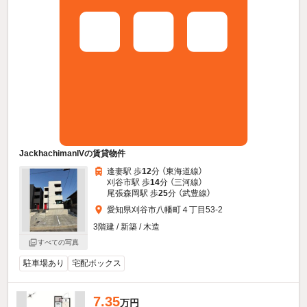
JackhachimanIVの賃貸物件
逢妻駅 歩
12
分 （東海道線）
刈谷市駅 歩
14
分 （三河線）
尾張森岡駅 歩
25
分 （武豊線）
愛知県刈谷市八幡町４丁目53-2
3階建 / 新築 / 木造
すべての写真
駐車場あり
宅配ボックス
7.35
万円