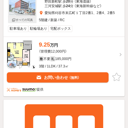
野田新町駅 歩
20
分 （東海道線）
三河安城駅 歩
24
分 （東海新幹線
など
）
愛知県刈谷市末広町１丁目2番1、2番4、2番5
5階建 / 新築 / RC
すべての写真
駐車場あり
駐輪場あり
宅配ボックス
9.25
万円
（管理費12,000円）
不要
185,000円
敷
礼
3階 / 1LDK / 37.3㎡
お問い合わせ
（無料）
提供