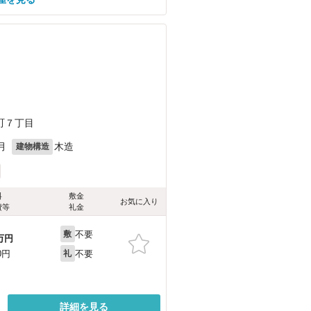
町７丁目
月
木造
建物構造
料
敷金
お気に入り
費等
礼金
不要
敷
万円
不要
0円
礼
詳細を見る