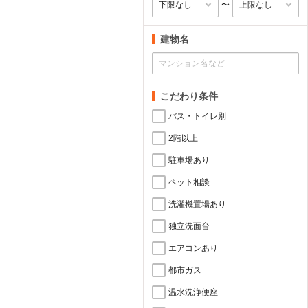
〜
建物名
こだわり条件
バス・トイレ別
2階以上
駐車場あり
ペット相談
洗濯機置場あり
独立洗面台
エアコンあり
都市ガス
温水洗浄便座