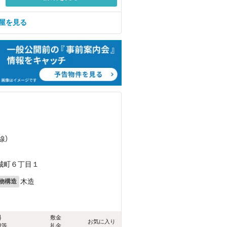
部屋を見る
）
線）
城町６丁目１
木造
物構造
料
敷金
お気に入り
費等
礼金