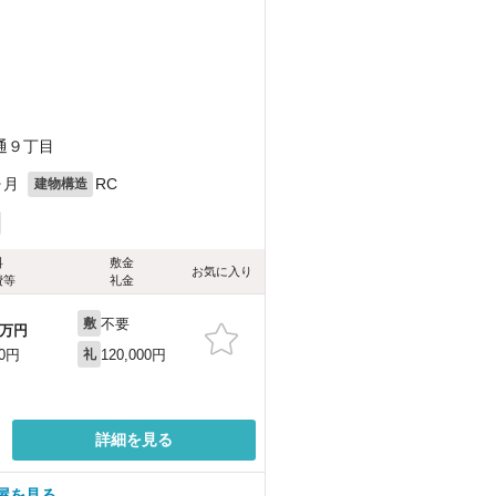
通９丁目
ヶ月
RC
建物構造
料
敷金
お気に入り
費等
礼金
不要
敷
万円
120,000円
00円
礼
詳細を見る
屋を見る