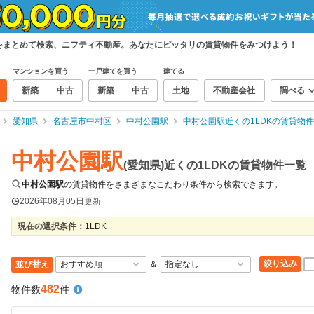
物件をまとめて検索、ニフティ不動産。あなたにピッタリの賃貸物件をみつけよう！
マンションを買う
一戸建てを買う
建てる
新築
中古
新築
中古
土地
不動産会社
調べる
愛知県
名古屋市中村区
中村公園駅
中村公園駅近くの1LDKの賃貸物
中村公園駅
(愛知県)近くの1LDKの賃貸物件一覧
中村公園駅
の賃貸物件をさまざまなこだわり条件から検索できます。
2026年08月05日
更新
現在の選択条件：
1LDK
絞り込み
並び替え
＆
482
物件数
件