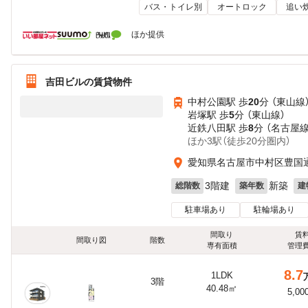
バス・トイレ別
オートロック
追い
ほか提供
吉田ビルの賃貸物件
中村公園駅 歩
20
分 （東山線
岩塚駅 歩
5
分 （東山線）
近鉄八田駅 歩
8
分 （名古屋線
ほか3駅（徒歩20分圏内）
愛知県名古屋市中村区豊国通
3階建
新築
総階数
築年数
建
駐車場あり
駐輪場あり
間取り
賃
間取り図
階数
専有面積
管理
8.7
1LDK
3階
40.48㎡
5,00