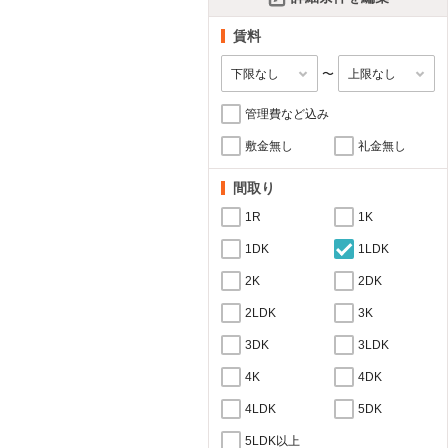
賃料
〜
管理費など込み
敷金無し
礼金無し
間取り
1R
1K
1DK
1LDK
2K
2DK
2LDK
3K
3DK
3LDK
4K
4DK
4LDK
5DK
5LDK以上