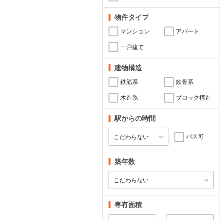
物件タイプ
マンション
アパート
一戸建て
建物構造
鉄筋系
鉄骨系
木造系
ブロック構造
駅からの時間
バス可
築年数
専有面積