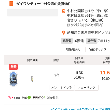
ダイワシティー中村公園の賃貸物件
中村公園駅 歩
1
分 （東山線）
中村日赤駅 歩
7
分 （東山線）
岩塚駅 歩
15
分 （東山線）
ほか2駅（徒歩20分圏内）
愛知県名古屋市中村区太閤
10階建
7年11
総階数
築年数
駐輪場あり
宅配ボックス
間取り
賃
間取り図
階数
専有面積
管理
新着
11.5
1LDK
8階
50.69㎡
10,0
バス・トイレ別
フローリング
ほか提供
ダイワシティー中村公園のすべての部