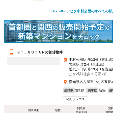
Grandticアビタ中村公園のすべての
ＳＴ．ＧＯＴＡＮの賃貸物件
中村公園駅 歩
13
分 （東山線
岩塚駅 歩
2
分 （東山線）
近鉄八田駅 歩
13
分 （名古屋
ほか2駅（徒歩20分圏内）
愛知県名古屋市中村区五反
3階建
新築
総階数
築年数
建
宅配ボックス
間取り
賃
間取り図
階数
専有面積
管理