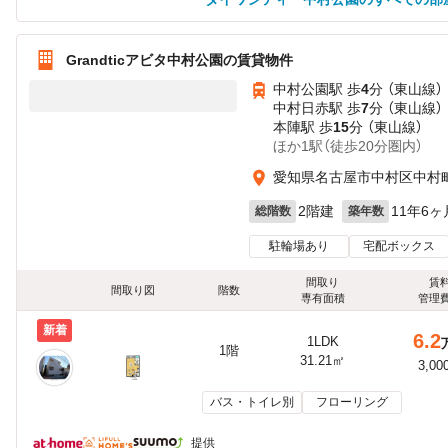
Grandticアビタ中村公園の賃貸物件
中村公園駅 歩
4
分 （東山線）
中村日赤駅 歩
7
分 （東山線）
本陣駅 歩
15
分 （東山線）
ほか1駅（徒歩20分圏内）
愛知県名古屋市中村区中村
2階建
11年6ヶ
総階数
築年数
駐輪場あり
宅配ボックス
間取り
賃
間取り図
階数
専有面積
管理
新着
6.2
1LDK
1階
31.21㎡
3,00
バス・トイレ別
フローリング
提供