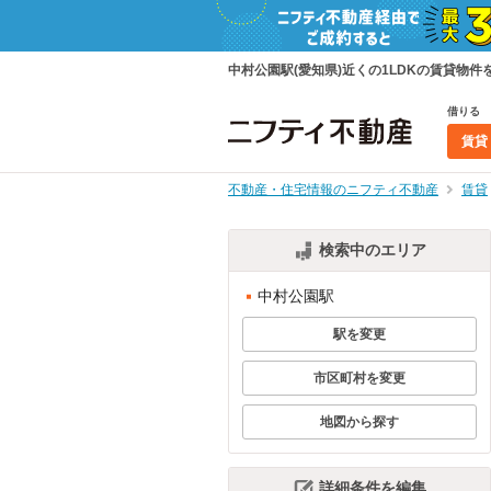
中村公園駅(愛知県)近くの1LDKの賃貸
借りる
賃貸
不動産・住宅情報のニフティ不動産
賃貸
検索中のエリア
中村公園駅
駅を変更
市区町村を変更
地図から探す
詳細条件を編集