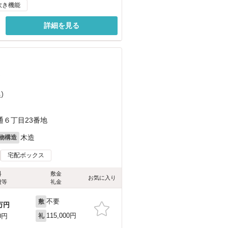
炊き機能
詳細を見る
）
）
６丁目23番地
木造
物構造
宅配ボックス
料
敷金
お気に入り
費等
礼金
不要
敷
万円
115,000円
0円
礼