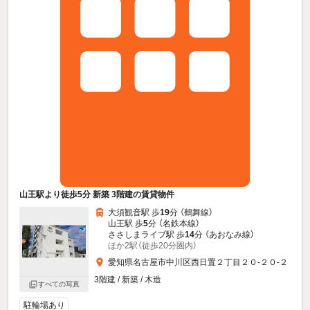
山王駅より徒歩5分 新築 3階建の賃貸物件
大須観音駅 歩
19
分 （鶴舞線）
山王駅 歩
5
分 （名鉄本線）
ささしまライブ駅 歩
14
分 （あおなみ線）
ほか2駅（徒歩20分圏内）
愛知県名古屋市中川区西日置２丁目２０-２０-２
3階建 / 新築 / 木造
すべての写真
駐輪場あり