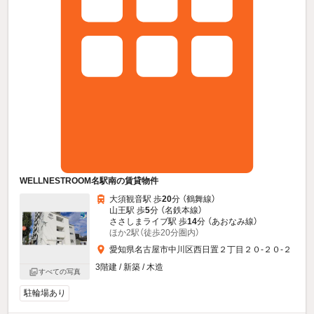
WELLNESTROOM名駅南の賃貸物件
大須観音駅 歩
20
分 （鶴舞線）
山王駅 歩
5
分 （名鉄本線）
ささしまライブ駅 歩
14
分 （あおなみ線）
ほか2駅（徒歩20分圏内）
愛知県名古屋市中川区西日置２丁目２０-２０-２
3階建 / 新築 / 木造
すべての写真
駐輪場あり