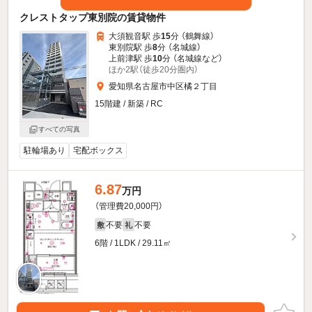
クレストタップ東別院の賃貸物件
大須観音駅 歩
15
分 （鶴舞線）
東別院駅 歩
8
分 （名城線）
上前津駅 歩
10
分 （名城線
など
）
ほか2駅（徒歩20分圏内）
愛知県名古屋市中区橘２丁目
15階建 / 新築 / RC
すべての写真
駐輪場あり
宅配ボックス
6.87
万円
（管理費20,000円）
不要
不要
敷
礼
6階 / 1LDK / 29.11㎡