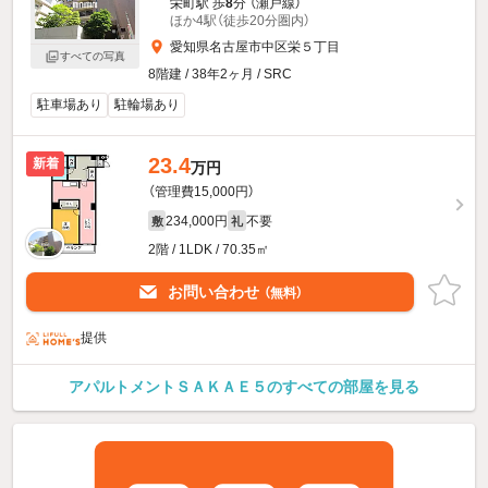
栄町駅 歩
8
分 （瀬戸線）
ほか4駅（徒歩20分圏内）
愛知県名古屋市中区栄５丁目
すべての写真
8階建 / 38年2ヶ月 / SRC
駐車場あり
駐輪場あり
23.4
新着
万円
（管理費15,000円）
234,000円
不要
敷
礼
2階 / 1LDK / 70.35㎡
お問い合わせ
（無料）
提供
アパルトメントＳＡＫＡＥ５のすべての部屋を見る