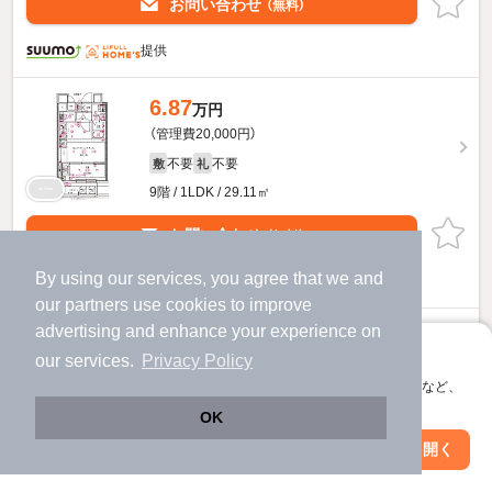
お問い合わせ
（無料）
提供
6.87
万円
（管理費20,000円）
不要
不要
敷
礼
9階 / 1LDK / 29.11㎡
お問い合わせ
（無料）
By using our services, you agree that we and
提供
our
partners
use cookies to improve
クレストタップ東別院のすべての部屋を見る
advertising and enhance your experience on
アプリに切り替えて、サクサクお部屋探し
our services.
Privacy Policy
会員登録なしですぐ使える。マップ検索やお気に入り保存など、
アプリ限定の便利な機能が使えます！
OK
Web版で続行
アプリを開く
駅・沿線を変更
絞り込み条件を変更