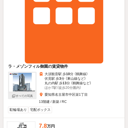
ラ・メゾンフィル御園の賃貸物件
大須観音駅 歩
10
分 （鶴舞線）
伏見駅 歩
3
分 （東山線
など
）
丸の内駅 歩
13
分 （鶴舞線
など
）
ほか7駅（徒歩20分圏内）
愛知県名古屋市中区栄1丁目
すべての写真
13階建 / 新築 / RC
駐輪場あり
宅配ボックス
7.8
万円