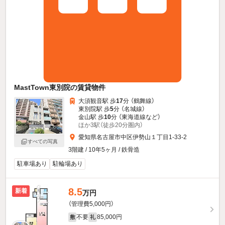
MastTown東別院の賃貸物件
大須観音駅 歩
17
分 （鶴舞線）
東別院駅 歩
5
分 （名城線）
金山駅 歩
10
分 （東海道線
など
）
ほか3駅（徒歩20分圏内）
愛知県名古屋市中区伊勢山１丁目1-33-2
すべての写真
3階建 / 10年5ヶ月 / 鉄骨造
駐車場あり
駐輪場あり
8.5
新着
万円
（管理費5,000円）
不要
85,000円
敷
礼