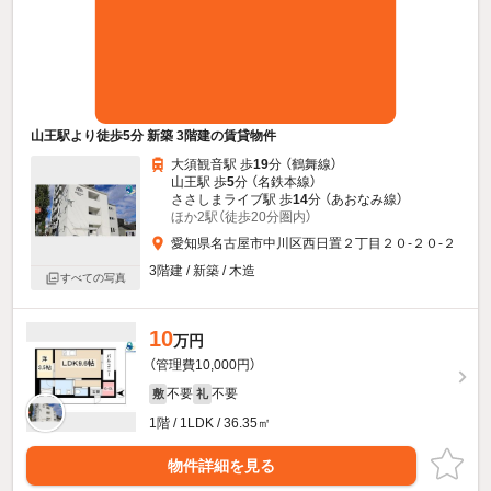
山王駅より徒歩5分 新築 3階建の賃貸物件
大須観音駅 歩
19
分 （鶴舞線）
山王駅 歩
5
分 （名鉄本線）
ささしまライブ駅 歩
14
分 （あおなみ線）
ほか2駅（徒歩20分圏内）
愛知県名古屋市中川区西日置２丁目２０-２０-２
3階建 / 新築 / 木造
すべての写真
10
万円
（管理費10,000円）
不要
不要
敷
礼
1階 / 1LDK / 36.35㎡
物件詳細を見る