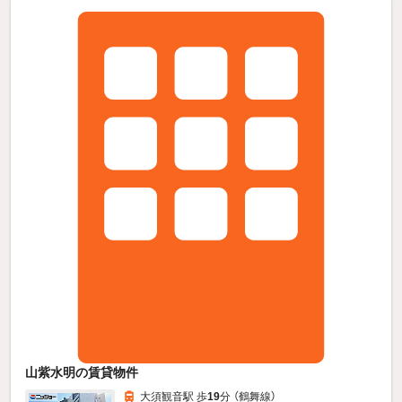
山紫水明の賃貸物件
大須観音駅 歩
19
分 （鶴舞線）