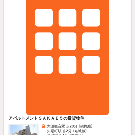
アパルトメントＳＡＫＡＥ５の賃貸物件
大須観音駅 歩
20
分 （鶴舞線）
矢場町駅 歩
2
分 （名城線）