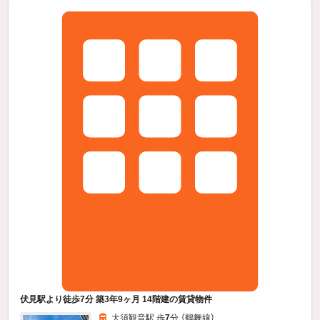
伏見駅より徒歩7分 築3年9ヶ月 14階建の賃貸物件
大須観音駅 歩
7
分 （鶴舞線）