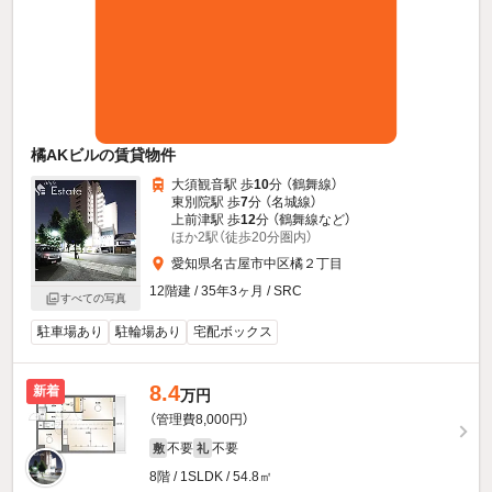
橘AKビルの賃貸物件
大須観音駅 歩
10
分 （鶴舞線）
東別院駅 歩
7
分 （名城線）
上前津駅 歩
12
分 （鶴舞線
など
）
ほか2駅（徒歩20分圏内）
愛知県名古屋市中区橘２丁目
12階建 / 35年3ヶ月 / SRC
すべての写真
駐車場あり
駐輪場あり
宅配ボックス
8.4
新着
万円
（管理費8,000円）
不要
不要
敷
礼
8階 / 1SLDK / 54.8㎡