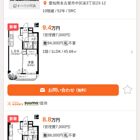
愛知県名古屋市中区栄3丁目23-12
すべての写真
10階建 / 52年 / SRC
9.4
新着
万円
（管理費7,000円）
94,000円
不要
敷
礼
1階 / 1LDK / 45.68㎡
お問い合わせ
（無料）
提供
8.8
新着
万円
（管理費7,000円）
88,000円
不要
敷
礼