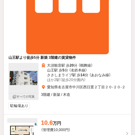
山王駅より徒歩5分 新築 3階建の賃貸物件
大須観音駅 歩
20
分 （鶴舞線）
山王駅 歩
5
分 （名鉄本線）
ささしまライブ駅 歩
14
分 （あおなみ線）
ほか2駅（徒歩20分圏内）
愛知県名古屋市中川区西日置２丁目２０-２０-２
3階建 / 新築 / 木造
すべての写真
駐輪場あり
10.6
万円
（管理費10,000円）