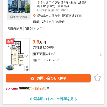
ささしまライブ駅 歩
8
分 （あおなみ線）
山王駅 歩
12
分 （名鉄本線）
ほか4駅（徒歩20分圏内）
愛知県名古屋市中川区運河通1丁目
すべての写真
4階建 / 2年4ヶ月 / 鉄骨造
駐輪場あり
宅配ボックス
9.8
新着
万円
（管理費8,000円）
不要
1.5ヶ月
敷
礼
1階 / 1LDK / 45.76㎡
お問い合わせ
（無料）
提供
山紫水明のすべての部屋を見る