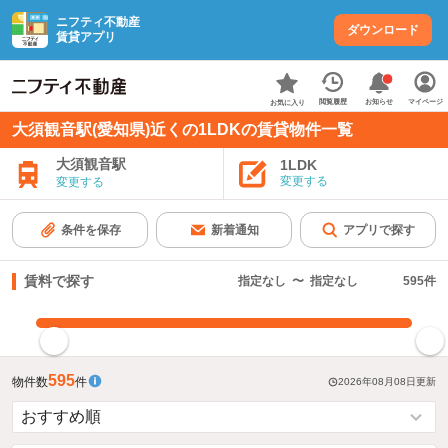
ニフティ不動産
ダウンロード
賃貸アプリ
お知らせ
閲覧履歴
マイページ
お気に入り
大須観音駅(愛知県)近くの1LDKの賃貸物件一覧
大須観音駅
1LDK
変更する
変更する
条件を保存
新着通知
アプリで探す
賃料で探す
指定なし
〜
指定なし
595
件
指定した賃料で絞り込む
595
物件数
件
2026年08月08日
更新