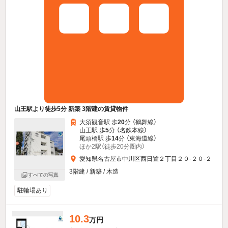
山王駅より徒歩5分 新築 3階建の賃貸物件
大須観音駅 歩
20
分 （鶴舞線）
山王駅 歩
5
分 （名鉄本線）
尾頭橋駅 歩
14
分 （東海道線）
ほか2駅（徒歩20分圏内）
愛知県名古屋市中川区西日置２丁目２０-２０-２
3階建 / 新築 / 木造
すべての写真
駐輪場あり
10.3
万円