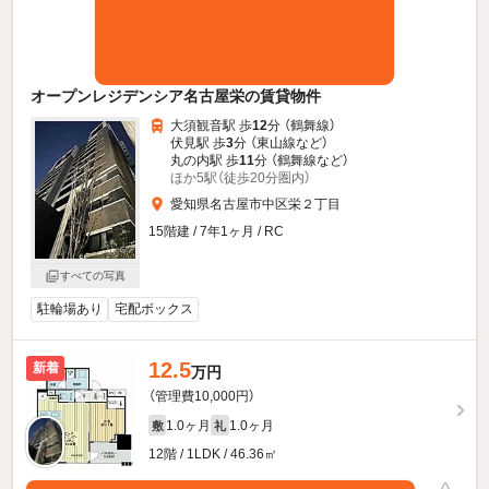
オープンレジデンシア名古屋栄の賃貸物件
大須観音駅 歩
12
分 （鶴舞線）
伏見駅 歩
3
分 （東山線
など
）
丸の内駅 歩
11
分 （鶴舞線
など
）
ほか5駅（徒歩20分圏内）
愛知県名古屋市中区栄２丁目
15階建 / 7年1ヶ月 / RC
すべての写真
駐輪場あり
宅配ボックス
12.5
新着
万円
（管理費10,000円）
1.0ヶ月
1.0ヶ月
敷
礼
12階 / 1LDK / 46.36㎡