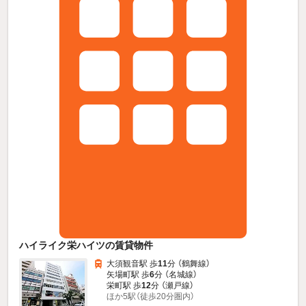
ハイライク栄ハイツの賃貸物件
大須観音駅 歩
11
分 （鶴舞線）
矢場町駅 歩
6
分 （名城線）
栄町駅 歩
12
分 （瀬戸線）
ほか5駅（徒歩20分圏内）