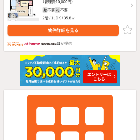
（管理費10,000円）
不要
不要
敷
礼
2階 / 1LDK / 35.8㎡
物件詳細を見る
ほか提供