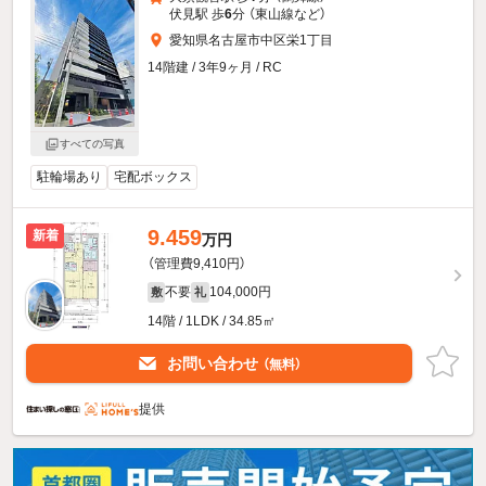
伏見駅 歩
6
分 （東山線
など
）
愛知県名古屋市中区栄1丁目
14階建 / 3年9ヶ月 / RC
すべての写真
駐輪場あり
宅配ボックス
9.459
新着
万円
（管理費9,410円）
不要
104,000円
敷
礼
14階 / 1LDK / 34.85㎡
お問い合わせ
（無料）
提供