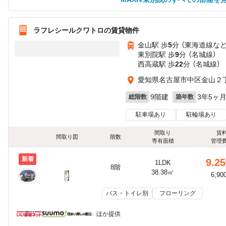
ラフレシールクワトロの賃貸物件
金山駅 歩
5
分 （東海道線
な
東別院駅 歩
9
分 （名城線）
西高蔵駅 歩
22
分 （名城線）
愛知県名古屋市中区金山２丁
9階建
3年5ヶ
総階数
築年数
駐車場あり
駐輪場あり
間取り
賃
間取り図
階数
専有面積
管理
新着
9.25
1LDK
8階
38.38㎡
6,90
バス・トイレ別
フローリング
ほか提供