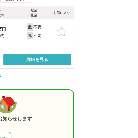
料
敷金
お気に入り
費等
礼金
不要
敷
万円
不要
0円
礼
詳細を見る
る
お知らせします