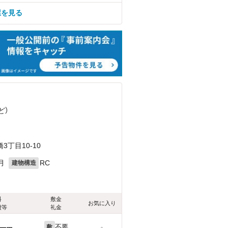
屋を見る
ど
）
丁目10-10
月
RC
建物構造
料
敷金
お気に入り
費等
礼金
不要
敷