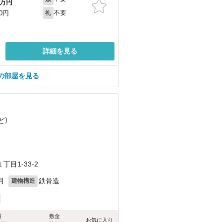
万円
不要
00円
礼
詳細を見る
の部屋を見る
ど
）
）
目1-33-2
月
鉄骨造
建物構造
料
敷金
お気に入り