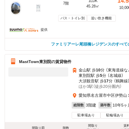
14.5
1LDK
7階
45.28㎡
10,0
バス・トイレ別
追い炊き機能
提供
ファミリアーレ尾頭橋レジデンスのすべて
MastTown東別院の賃貸物件
金山駅 歩
10
分 （東海道線
な
東別院駅 歩
5
分 （名城線）
大須観音駅 歩
17
分 （鶴舞線
ほか3駅（徒歩20分圏内）
愛知県名古屋市中区伊勢山１丁
3階建
10年5ヶ
総階数
築年数
駐車場あり
駐輪場あり
間取り
賃
間取り図
階数