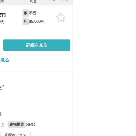
費等
礼金
不要
敷
万円
85,000円
0円
礼
詳細を見る
を見る
ど
）
）
目
ヶ月
SRC
建物構造
宅配ボックス