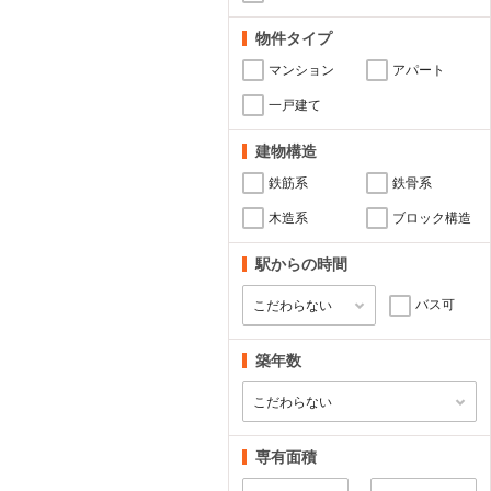
物件タイプ
マンション
アパート
一戸建て
建物構造
鉄筋系
鉄骨系
木造系
ブロック構造
駅からの時間
バス可
築年数
専有面積