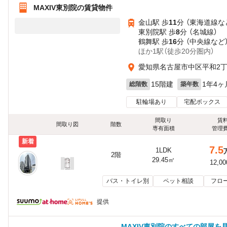
MAXIV東別院の賃貸物件
金山駅 歩
11
分 （東海道線
な
東別院駅 歩
8
分 （名城線）
鶴舞駅 歩
16
分 （中央線
など
ほか1駅（徒歩20分圏内）
愛知県名古屋市中区平和2
15階建
1年4ヶ
総階数
築年数
駐輪場あり
宅配ボックス
間取り
賃
間取り図
階数
専有面積
管理
新着
7.5
1LDK
2階
29.45㎡
12,0
バス・トイレ別
ペット相談
フロ
提供
MAXIV東別院のすべての部屋を