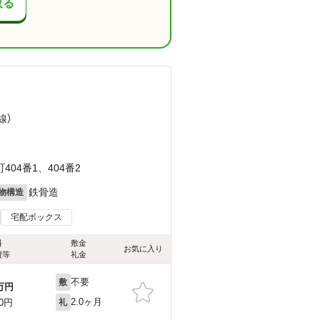
取る
線）
04番1、404番2
鉄骨造
物構造
宅配ボックス
料
敷金
お気に入り
費等
礼金
不要
敷
万円
2.0ヶ月
00円
礼