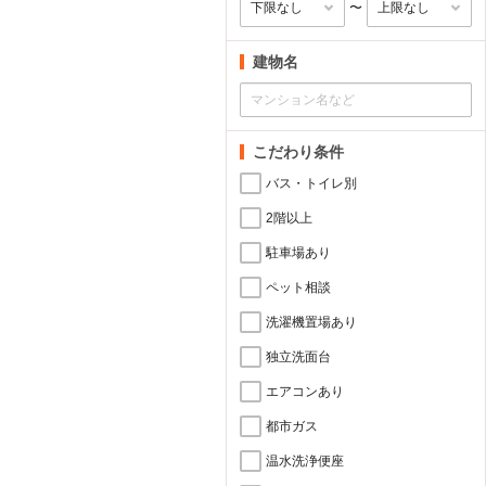
〜
建物名
こだわり条件
バス・トイレ別
2階以上
駐車場あり
ペット相談
洗濯機置場あり
独立洗面台
エアコンあり
都市ガス
温水洗浄便座