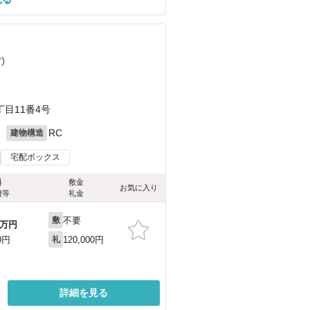
ど
）
目11番4号
月
RC
建物構造
宅配ボックス
料
敷金
お気に入り
費等
礼金
不要
敷
万円
120,000円
0円
礼
詳細を見る