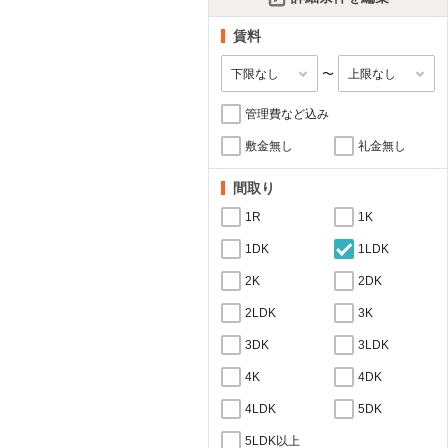
賃料
〜
管理費など込み
敷金無し
礼金無し
間取り
1R
1K
1DK
1LDK
2K
2DK
2LDK
3K
3DK
3LDK
4K
4DK
4LDK
5DK
5LDK以上