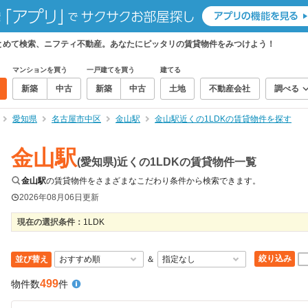
まとめて検索、ニフティ不動産。あなたにピッタリの賃貸物件をみつけよう！
マンションを買う
一戸建てを買う
建てる
新築
中古
新築
中古
土地
不動産会社
調べる
愛知県
名古屋市中区
金山駅
金山駅近くの1LDKの賃貸物件を探す
金山駅
(愛知県)近くの1LDKの賃貸物件一覧
金山駅
の賃貸物件をさまざまなこだわり条件から検索できます。
2026年08月06日
更新
現在の選択条件：
1LDK
絞り込み
並び替え
＆
499
物件数
件