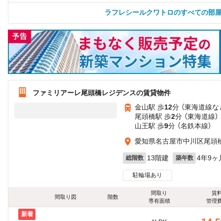
ラフレシールクワトロのすべての部
ファミリアーレ尾頭橋レジデンスの賃貸物件
金山駅 歩
12
分 （東海道線
な
尾頭橋駅 歩
2
分 （東海道線）
山王駅 歩
9
分 （名鉄本線）
愛知県名古屋市中川区尾頭橋3
13階建
4年9ヶ
総階数
築年数
駐輪場あり
間取り
賃
間取り図
階数
専有面積
管理
新着