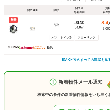
間取り
賃
間取り図
階数
専有面積
管理
新着
8.4
1SLDK
8階
54.8㎡
8,00
バス・トイレ別
フローリング
提供
橘AKビルのすべての部屋を見
新着物件メール通知
検索中の条件の新着物件情報をいち早く