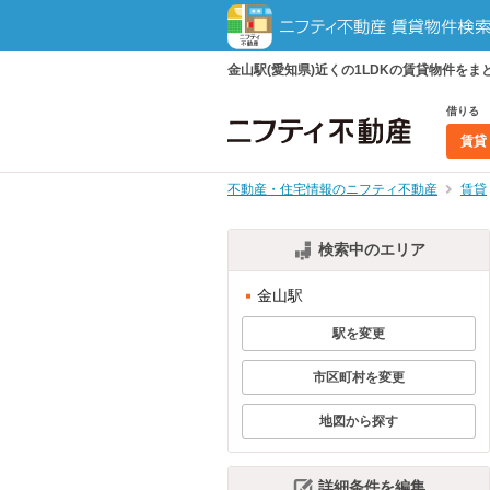
金山駅(愛知県)近くの1LDKの賃貸物件を
借りる
賃貸
不動産・住宅情報のニフティ不動産
賃貸
検索中のエリア
金山駅
駅を変更
市区町村を変更
地図から探す
詳細条件を編集