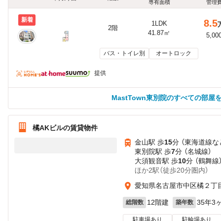
専有面積
管理
新着
8.5
1LDK
2階
41.87㎡
5,00
バス・トイレ別
オートロック
提供
MastTown東別院のすべての部屋
橘AKビルの賃貸物件
金山駅 歩
15
分 （東海道線
な
東別院駅 歩
7
分 （名城線）
大須観音駅 歩
10
分 （鶴舞線
ほか2駅（徒歩20分圏内）
愛知県名古屋市中区橘２丁
12階建
35年3
総階数
築年数
駐車場あり
駐輪場あり