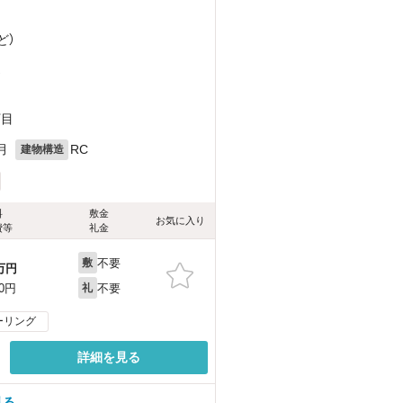
ど
）
）
丁目
月
RC
建物構造
料
敷金
お気に入り
費等
礼金
不要
敷
万円
不要
00円
礼
ーリング
詳細を見る
見る