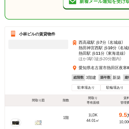
新着メール通知を受け
小林ビルの賃貸物件
西高蔵駅 歩
7
分 （名城線）
熱田神宮西駅 歩
10
分 （名城
熱田駅 歩
11
分 （東海道線）
ほか3駅（徒歩20分圏内）
愛知県名古屋市熱田区夜寒町4
3階建
新築
総階数
築年数
建
駐車場あり
駐輪場あり
間取り
賃
間取り図
階数
専有面積
管理
9.5
1LDK
1階
44.01㎡
10,0