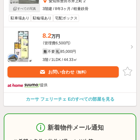
愛知県豊田市井上町２
3階建 / 8年3ヶ月 / 軽量鉄骨
すべての写真
駐車場あり
駐輪場あり
宅配ボックス
8.2
万円
（管理費6,500円）
不要
85,000円
敷
礼
3階 / 1LDK / 44.33㎡
お問い合わせ
（無料）
提供
カーサ フェリーチェ Eのすべての部屋を見る
新着物件メール通知