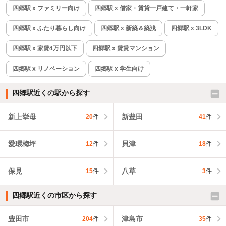
四郷駅 x ファミリー向け
四郷駅 x 借家・賃貸一戸建て・一軒家
四郷駅 x ふたり暮らし向け
四郷駅 x 新築＆築浅
四郷駅 x 3LDK
四郷駅 x 家賃4万円以下
四郷駅 x 賃貸マンション
四郷駅 x リノベーション
四郷駅 x 学生向け
四郷駅近くの駅から探す
新上挙母
新豊田
20
件
41
件
愛環梅坪
貝津
12
件
18
件
保見
八草
15
件
3
件
四郷駅近くの市区から探す
豊田市
津島市
204
件
35
件