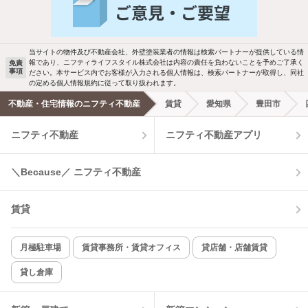
バス・トイレ別
2階以上
駐車場あり
ペット相談
当サイトの物件及び不動産会社、外壁塗装業者の情報は検索パートナーが提供している情
報であり、ニフティライフスタイル株式会社は内容の責任を負わないことを予めご了承く
免責
洗濯機置場あり
独立洗面台
事項
ださい。本サービス内でお客様が入力される個人情報は、検索パートナーが取得し、同社
の定める個人情報規約に従って取り扱われます。
エアコンあり
都市ガス
不動産・住宅情報のニフティ不動産
賃貸
愛知県
豊田市
ニフティ不動産
ニフティ不動産アプリ
温水洗浄便座
オートロック
コンロ2口以上
追焚き機能
＼Because／ ニフティ不動産
TV付インターホン
角部屋
賃貸
新着のみ
インターネット無料
月極駐車場
賃貸事務所・賃貸オフィス
貸店舗・店舗賃貸
貸し倉庫
該当件数:
物件一覧に反映
2
件