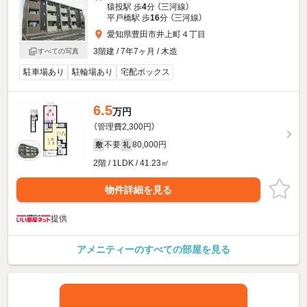
猿投駅 歩
4
分 （三河線）
平戸橋駅 歩
16
分 （三河線）
愛知県豊田市井上町４丁目
3階建 / 7年7ヶ月 / 木造
すべての写真
駐車場あり
駐輪場あり
宅配ボックス
6.5
万円
（管理費2,300円）
不要
80,000円
敷
礼
2階 / 1LDK / 41.23㎡
物件詳細を見る
提供
アメニティーのすべての部屋を見る