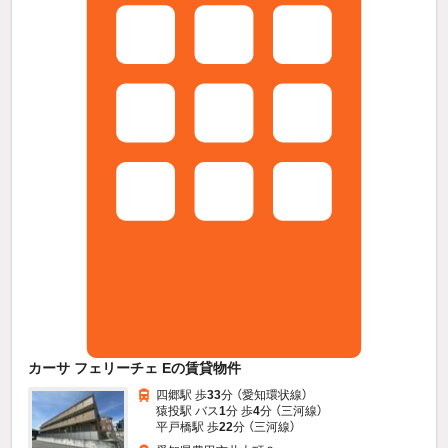
カーサ フェリーチェ Eの賃貸物件
四郷駅 歩
33
分 （愛知環状線）
猿投駅 バス
1
分 歩
4
分 （三河線）
平戸橋駅 歩
22
分 （三河線）