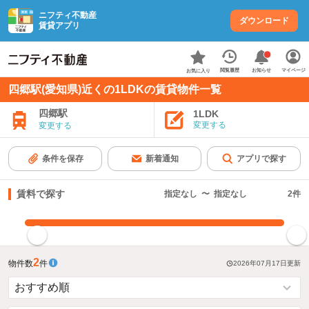
ニフティ不動産
ダウンロード
賃貸アプリ
お知らせ
閲覧履歴
マイページ
お気に入り
四郷駅(愛知県)近くの1LDKの賃貸物件一覧
四郷駅
1LDK
変更する
変更する
条件を保存
新着通知
アプリで探す
賃料で探す
指定なし
〜
指定なし
2
件
指定した賃料で絞り込む
2
物件数
件
2026年07月17日
更新