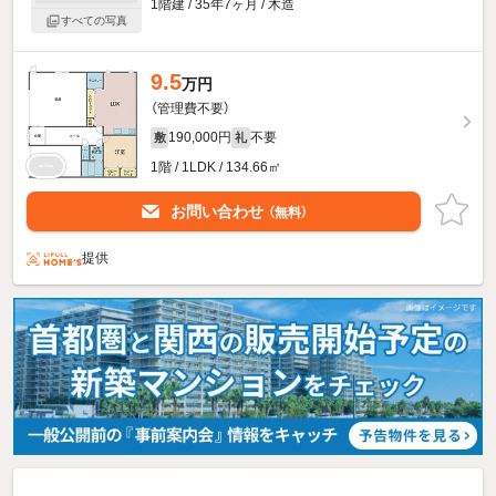
1階建 / 35年7ヶ月 / 木造
すべての写真
9.5
万円
（管理費不要）
190,000円
不要
敷
礼
1階 / 1LDK / 134.66㎡
お問い合わせ
（無料）
提供