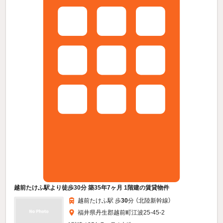
越前たけふ駅より徒歩30分 築35年7ヶ月 1階建の賃貸物件
越前たけふ駅 歩
30
分 （北陸新幹線）
福井県丹生郡越前町江波25-45-2