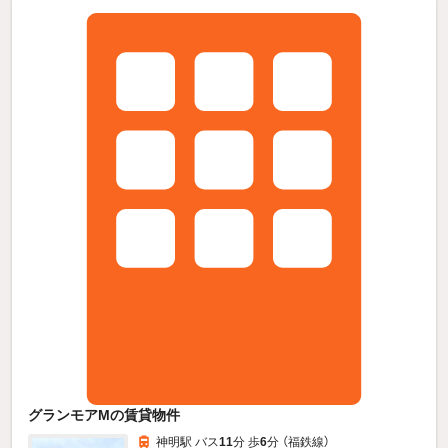
グランモアMの賃貸物件
神明駅 バス
11
分 歩
6
分 （福鉄線）