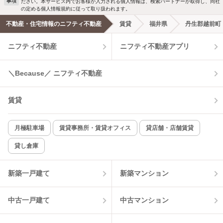
事項
ださい。本サービス内でお客様が入力される個人情報は、検索パートナーが取得し、同社
洗濯機置場あり
独立洗面台
新着メール通知を受け取る
の定める個人情報規約に従って取り扱われます。
不動産・住宅情報のニフティ不動産
賃貸
福井県
丹生郡越前町
エアコンあり
都市ガス
ニフティ不動産
ニフティ不動産アプリ
温水洗浄便座
オートロック
＼Because／ ニフティ不動産
コンロ2口以上
追焚き機能
賃貸
TV付インターホン
角部屋
新着のみ
インターネット無料
月極駐車場
賃貸事務所・賃貸オフィス
貸店舗・店舗賃貸
貸し倉庫
該当件数:
物件一覧に反映
3
件
新築一戸建て
新築マンション
中古一戸建て
中古マンション