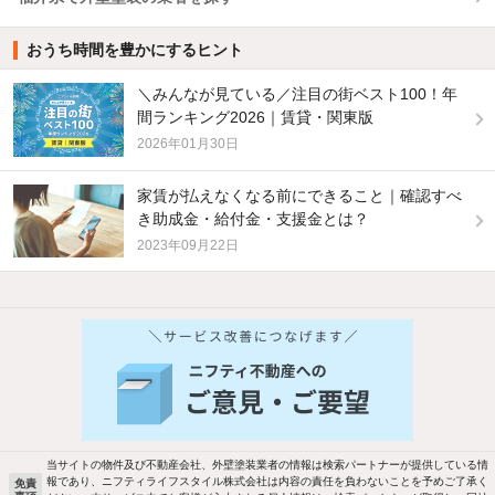
おうち時間を豊かにするヒント
＼みんなが見ている／注目の街ベスト100！年
間ランキング2026｜賃貸・関東版
2026年01月30日
家賃が払えなくなる前にできること｜確認すべ
き助成金・給付金・支援金とは？
2023年09月22日
他の人はこんな条件で絞り込んでいます！
人気のこだわり条件
新着物件メール通知
バス・トイレ別
2階以上
ご希望の条件の物件が見つかり次第、メ
駐車場あり
ペット相談
ールでお知らせします
当サイトの物件及び不動産会社、外壁塗装業者の情報は検索パートナーが提供している情
報であり、ニフティライフスタイル株式会社は内容の責任を負わないことを予めご了承く
免責