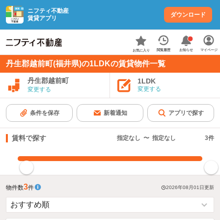
ニフティ不動産
ダウンロード
賃貸アプリ
お知らせ
閲覧履歴
マイページ
お気に入り
丹生郡越前町(福井県)の1LDKの賃貸物件一覧
丹生郡越前町
1LDK
変更する
変更する
条件を保存
新着通知
アプリで探す
賃料で探す
指定なし
〜
指定なし
3
件
指定した賃料で絞り込む
3
物件数
件
2026年08月01日
更新