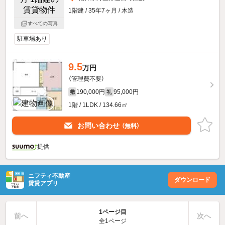
1階建 / 35年7ヶ月 / 木造
すべての写真
駐車場あり
9.5
万円
（管理費不要）
190,000円
95,000円
敷
礼
1階 / 1LDK / 134.66㎡
お問い合わせ
（無料）
提供
ニフティ不動産
ダウンロード
賃貸アプリ
1ページ目
前へ
次へ
全1ページ