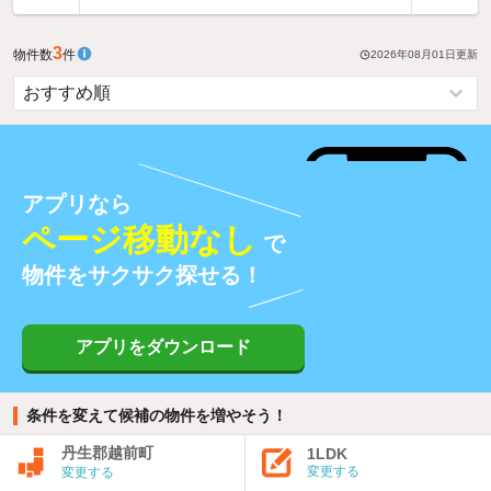
3
物件数
件
2026年08月01日
更新
アプリなら
ページ移動なし
で
物件をサクサク探せる！
アプリをダウンロード
条件を変えて候補の物件を増やそう！
丹生郡越前町
1LDK
変更する
変更する