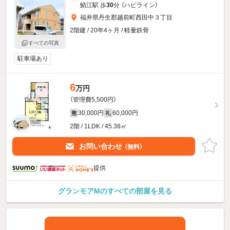
鯖江駅 歩
30
分 （ハピライン）
福井県丹生郡越前町西田中３丁目
2階建 / 20年4ヶ月 / 軽量鉄骨
すべての写真
駐車場あり
6
万円
（管理費5,500円）
30,000円
60,000円
敷
礼
2階 / 1LDK / 45.38㎡
お問い合わせ
（無料）
提供
グランモアMのすべての部屋を見る