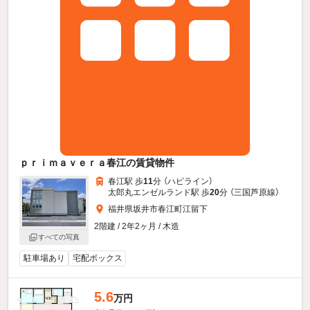
ｐｒｉｍａｖｅｒａ春江の賃貸物件
春江駅 歩
11
分 （ハピライン）
太郎丸エンゼルランド駅 歩
20
分 （三国芦原線）
福井県坂井市春江町江留下
2階建 / 2年2ヶ月 / 木造
すべての写真
駐車場あり
宅配ボックス
5.6
万円