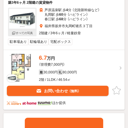
築3年6ヶ月 2階建の賃貸物件
芦原温泉駅 歩
4
分 （北陸新幹線
など
）
丸岡駅 歩
60
分 （ハピライン）
春江駅 歩
68
分 （ハピライン）
福井県坂井市丸岡町猪爪３丁目
2階建 / 3年6ヶ月 / 軽量鉄骨
すべての写真
駐車場あり
駐輪場あり
宅配ボックス
6.7
万円
（管理費7,000円）
30,000円
80,000円
敷
礼
2階 / 1LDK / 46.54㎡
お問い合わせ
（無料）
ほか提供