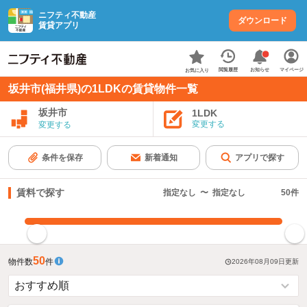
ニフティ不動産
ダウンロード
賃貸アプリ
お知らせ
閲覧履歴
マイページ
お気に入り
坂井市(福井県)の1LDKの賃貸物件一覧
坂井市
1LDK
変更する
変更する
条件を保存
新着通知
アプリで探す
賃料で探す
指定なし
〜
指定なし
50
件
指定した賃料で絞り込む
50
物件数
件
2026年08月09日
更新