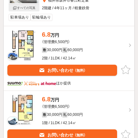
福井県坂井市春江町定重
2階建 / 4年11ヶ月 / 軽量鉄骨
すべての写真
駐車場あり
駐輪場あり
6.8
万円
（管理費6,500円）
30,000円
60,000円
敷
礼
2階 / 1LDK / 42.14㎡
お問い合わせ
（無料）
ほか提供
6.8
万円
（管理費6,500円）
30,000円
60,000円
敷
礼
1階 / 1LDK / 42.14㎡
お問い合わせ
（無料）