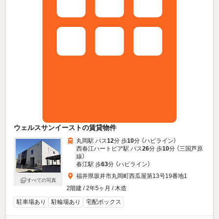
ウェルスサンイーストの賃貸物件
丸岡駅 バス
12
分 歩
10
分 （ハピライン）
西春江ハートピア駅 バス
26
分 歩
10
分 （三国芦原
線）
春江駅 歩
63
分 （ハピライン）
福井県坂井市丸岡町西瓜屋第13号19番地1
すべての写真
2階建 / 2年5ヶ月 / 木造
駐車場あり
駐輪場あり
宅配ボックス