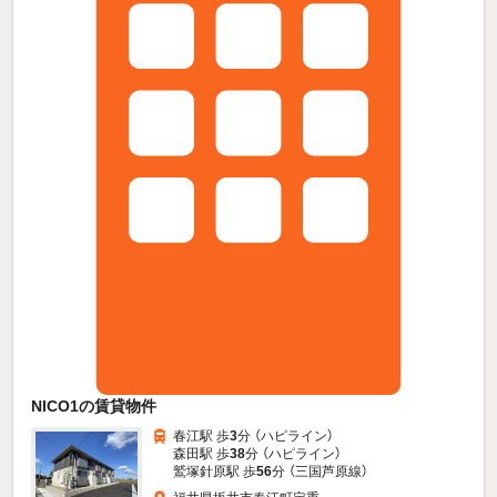
NICO1の賃貸物件
春江駅 歩
3
分 （ハピライン）
森田駅 歩
38
分 （ハピライン）
鷲塚針原駅 歩
56
分 （三国芦原線）