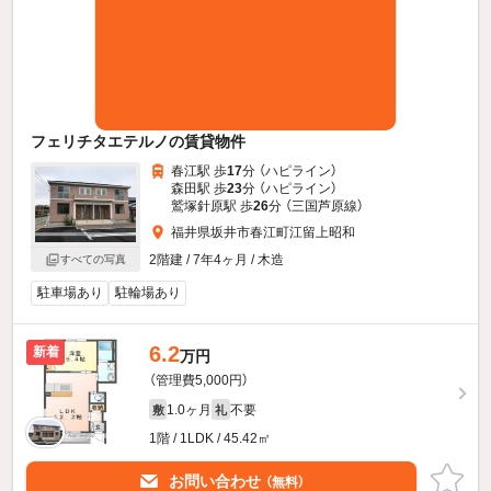
フェリチタエテルノの賃貸物件
春江駅 歩
17
分 （ハピライン）
森田駅 歩
23
分 （ハピライン）
鷲塚針原駅 歩
26
分 （三国芦原線）
福井県坂井市春江町江留上昭和
2階建 / 7年4ヶ月 / 木造
すべての写真
駐車場あり
駐輪場あり
6.2
新着
万円
（管理費5,000円）
1.0ヶ月
不要
敷
礼
1階 / 1LDK / 45.42㎡
お問い合わせ
（無料）