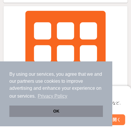
By using our services, you agree that we and
our
partners
use cookies to improve
advertising and enhance your experience on
アプリに切り替えて、サクサクお部屋探し
our services.
Privacy Policy
会員登録なしですぐ使える。マップ検索やお気に入り保存など、
アプリ限定の便利な機能が使えます！
OK
Web版で続行
アプリを開く
市区町村を変更
絞り込み条件を変更
エル・アールの賃貸物件