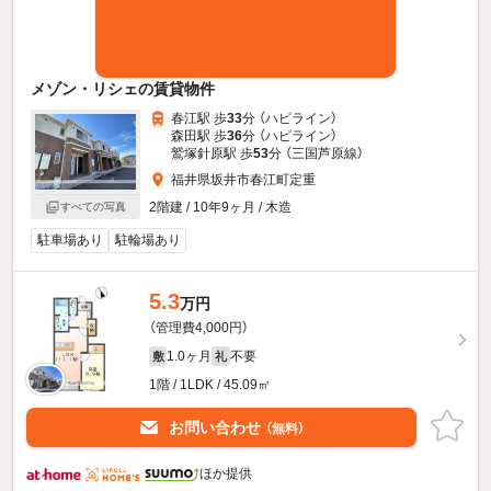
メゾン・リシェの賃貸物件
春江駅 歩
33
分 （ハピライン）
森田駅 歩
36
分 （ハピライン）
鷲塚針原駅 歩
53
分 （三国芦原線）
福井県坂井市春江町定重
2階建 / 10年9ヶ月 / 木造
すべての写真
駐車場あり
駐輪場あり
5.3
万円
（管理費4,000円）
1.0ヶ月
不要
敷
礼
1階 / 1LDK / 45.09㎡
お問い合わせ
（無料）
ほか提供