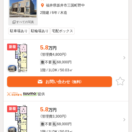
福井県坂井市三国町野中
2階建 / 6年 / 木造
すべての写真
駐車場あり
駐輪場あり
宅配ボックス
5.8
新着
万円
（管理費4,800円）
不要
68,000円
敷
礼
1階 / 1LDK / 50.03㎡
お問い合わせ
（無料）
提供
5.8
新着
万円
（管理費3,300円）
不要
68,000円
敷
礼
1階 / 1LDK / 50.03㎡