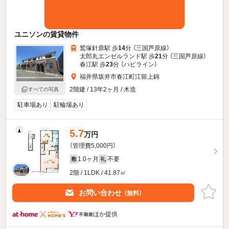
ユニソンの賃貸物件
鷲塚針原駅 歩
14
分 （三国芦原線）
太郎丸エンゼルランド駅 歩
21
分 （三国芦原線）
春江駅 歩
23
分 （ハピライン）
福井県坂井市春江町江留上錦
2階建 / 13年2ヶ月 / 木造
すべての写真
駐車場あり
駐輪場あり
5.7
万円
（管理費5,000円）
1.0ヶ月
不要
敷
礼
2階 / 1LDK / 41.87㎡
お問い合わせ
（無料）
ほか提供