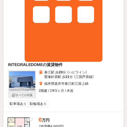
INTEGRALEDOMEの賃貸物件
春江駅 歩
20
分 （ハピライン）
鷲塚針原駅 歩
21
分 （三国芦原線）
福井県坂井市春江町江留上錦
2階建 / 2年5ヶ月 / 木造
すべての写真
駐車場あり
駐輪場あり
6
万円
（管理費4,000円）