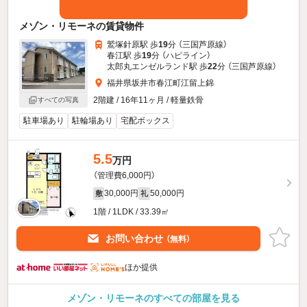
メゾン・リモーネの賃貸物件
鷲塚針原駅 歩
19
分 （三国芦原線）
春江駅 歩
19
分 （ハピライン）
太郎丸エンゼルランド駅 歩
22
分 （三国芦原線）
福井県坂井市春江町江留上錦
2階建 / 16年11ヶ月 / 軽量鉄骨
すべての写真
駐車場あり
駐輪場あり
宅配ボックス
5.5
万円
（管理費6,000円）
30,000円
50,000円
敷
礼
1階 / 1LDK / 33.39㎡
お問い合わせ
（無料）
ほか提供
メゾン・リモーネのすべての部屋を見る