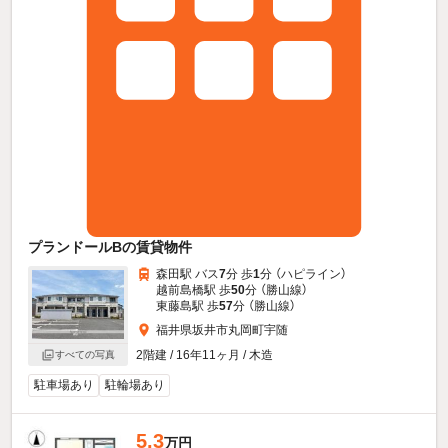
プランドールBの賃貸物件
森田駅 バス
7
分 歩
1
分 （ハピライン）
越前島橋駅 歩
50
分 （勝山線）
東藤島駅 歩
57
分 （勝山線）
福井県坂井市丸岡町宇随
2階建 / 16年11ヶ月 / 木造
すべての写真
駐車場あり
駐輪場あり
5.3
万円