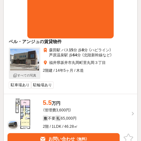
ベル・アンジュの賃貸物件
森田駅 バス
15
分 歩
8
分 （ハピライン）
芦原温泉駅 歩
64
分 （北陸新幹線
など
）
福井県坂井市丸岡町里丸岡３丁目
2階建 / 14年5ヶ月 / 木造
すべての写真
駐車場あり
駐輪場あり
5.5
万円
（管理費3,600円）
不要
65,000円
敷
礼
2階 / 1LDK / 46.28㎡
お問い合わせ
（無料）