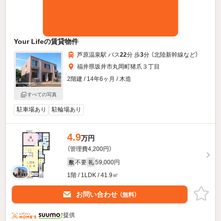
Your Lifeの賃貸物件
芦原温泉駅 バス
22
分 歩
3
分 （北陸新幹線
など
）
福井県坂井市丸岡町猪爪３丁目
2階建 / 14年6ヶ月 / 木造
すべての写真
駐車場あり
駐輪場あり
4.9
万円
（管理費4,200円）
不要
59,000円
敷
礼
1階 / 1LDK / 41.9㎡
お問い合わせ
（無料）
提供