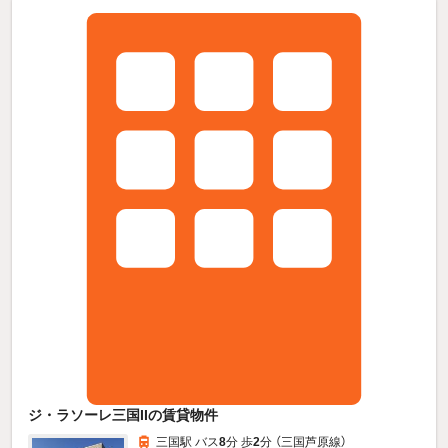
ジ・ラソーレ三国IIの賃貸物件
三国駅 バス
8
分 歩
2
分 （三国芦原線）