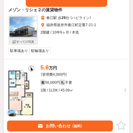
メゾン・リシェ２の賃貸物件
春江駅 歩
29
分 （ハピライン）
福井県坂井市春江町定重7-21-1
2階建 / 10年9ヶ月 / 木造
すべての写真
駐車場あり
駐輪場あり
5.6
万円
（管理費4,000円）
56,000円
不要
敷
礼
1階 / 1LDK / 45.09㎡
お問い合わせ
（無料）