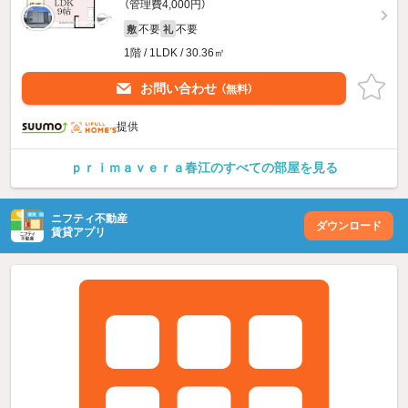
（管理費4,000円）
不要
不要
敷
礼
1階 / 1LDK / 30.36㎡
お問い合わせ
（無料）
提供
ｐｒｉｍａｖｅｒａ春江のすべての部屋を見る
ニフティ不動産
ダウンロード
賃貸アプリ