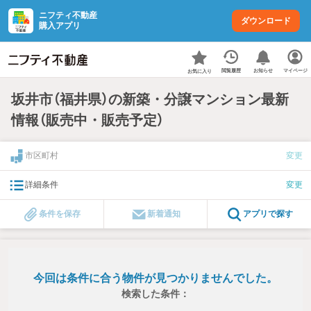
ニフティ不動産
ダウンロード
購入アプリ
お知らせ
閲覧履歴
マイページ
お気に入り
坂井市（福井県）の新築・分譲マンション最新
情報（販売中・販売予定）
市区町村
変更
詳細条件
変更
条件を保存
新着通知
アプリで探す
今回は条件に合う物件が見つかりませんでした。
検索した条件：