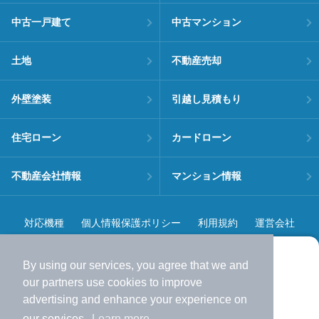
中古一戸建て
中古マンション
土地
不動産売却
外壁塗装
引越し見積もり
住宅ローン
カードローン
不動産会社情報
マンション情報
対応機種
個人情報保護ポリシー
利用規約
運営会社
ヘルプ・お問い合わせ
採用情報
By using our services, you agree that we and
より使いやすくなった
our
partners
use cookies to improve
アプリで物件探ししませんか？
advertising and enhance your experience on
✔️
サクサク動く地図で物件検索
our services.
Learn more