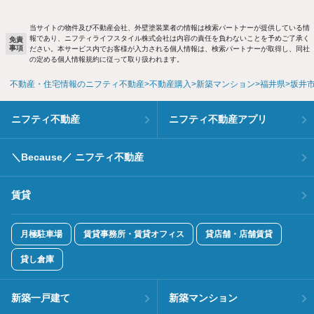
当サイトの物件及び不動産会社、外壁塗装業者の情報は検索パートナーが提供している情
報であり、ニフティライフスタイル株式会社は内容の責任を負わないことを予めご了承く
免責
事項
ださい。本サービス内でお客様が入力される個人情報は、検索パートナーが取得し、同社
の定める個人情報規約に従って取り扱われます。
不動産・住宅情報のニフティ不動産
不動産購入
新築マンション
福井県
坂井
ニフティ不動産
ニフティ不動産アプリ
＼Because／ ニフティ不動産
賃貸
月極駐車場
賃貸事務所・賃貸オフィス
貸店舗・店舗賃貸
貸し倉庫
新築一戸建て
新築マンション