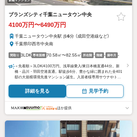
新築マンション
ブランズシティ千葉ニュータウン中央
4100万円〜6490万円
千葉ニュータウン中央駅 歩
6
分 （成田空港線
など
）
千葉県印西市中央南
3LDK
70.58㎡〜82.55㎡
-
-
-
間取り
専有面積
所在階
階建
築年月
＜先着順＞3LDK/4100万円。浅草線乗入/東日本橋直通44分。新
橋・品川・羽田空港直通。駅徒歩6分、豊かな緑に囲まれた全401
邸の大規模環境先進マンション誕生。入居者様専用サウナやトレ
ーニングルームなど多彩な共用施設。住みよさが進化し続ける印
西市。都心・成田空港へスムーズに
詳細を見る
見学予約
ほか提供