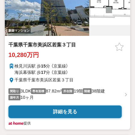
新築マンション
千葉県千葉市美浜区若葉３丁目
10,280万円
検見川浜駅 歩
15
分 （京葉線）
海浜幕張駅 歩
17
分 （京葉線）
千葉県千葉市美浜区若葉３丁目
3LDK
87.82m²
19階
38階建
間取り
専有面積
所在階
階建
10ヶ月
築年月
詳細を見る
提供