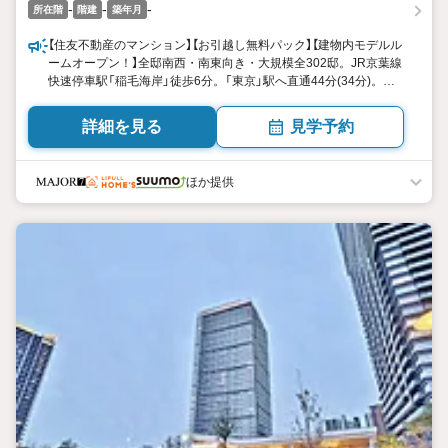
-
-
-
所在階
階建
築年月
【住友不動産のマンション】【お引越し無料パック】【建物内モデルル
ームオープン！】全邸南西・南東向き・大規模全302邸。JR京葉線
快速停車駅「稲毛海岸」徒歩6分。「東京」駅へ直通44分(34分)。徒
歩4分の「ピアシティ稲毛海岸」をはじめ利便施設充実。約83万平
米の稲毛海浜公園が身近。ゲストルーム・テレワークルーム設置
詳細を見る
見学予約
ほか提供