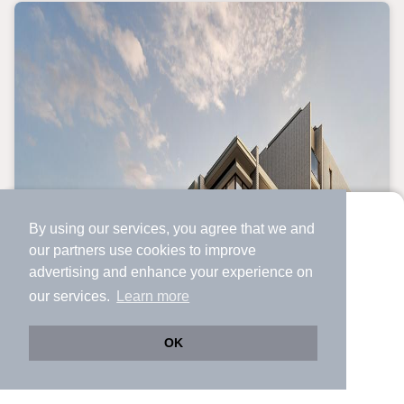
By using our services, you agree that we and
より使いやすくなった
our
partners
use cookies to improve
アプリで物件探ししませんか？
advertising and enhance your experience on
✔️
サクサク動く地図で物件検索
our services.
Learn more
✔️
新着物件・価格変動をすぐに通知
✔️
会員登録なし
OK
Web版をこのまま使う
購入アプリを開く
市区町村を変更
詳細条件を変更