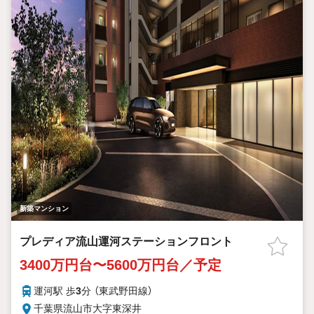
新築マンション
プレディア流山運河ステーションフロント
3400万円台〜5600万円台／予定
運河駅 歩
3
分 （東武野田線）
千葉県流山市大字東深井