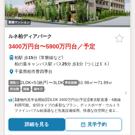
新築マンション
ルネ柏ディアパーク
3400万円台〜5900万円台／予定
柏駅 歩
15
分 （常磐線
など
）
柏の葉キャンパス駅 バス
25
分 歩
1
分 （つくばＥＸ）
千葉県柏市豊四季台
2LDK+S（納戸）〜3LDK
61.98㎡〜71.89㎡
間取り
専有面積
-
-
-
所在階
階建
築年月
【建物内見学会開始】【3LDK 3400万円台(予定)】東京駅直通・4路線
利用可能。全50タイプの多彩なプラン。ディスポーザ・ウルトラ
ファインバブル給湯器など先進設備採用。快適な住空間と省エネ
を実現する「ZEH-M Oriented」認定取得予定。充実した10の共用施
設。美しい「景観重点地区」に全389邸で誕生。
詳細を見る
見学予約