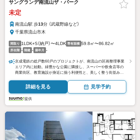
サングランデ南流山ザ・パーク
未定
南流山駅 歩
13
分 （武蔵野線
など
）
千葉県流山市木
1LDK+S（納戸）〜4LDK
59.8㎡〜86.82㎡
間取り
専有面積
-
-
-
所在階
階建
築年月
京成電鉄の総戸数60戸のプロジェクトが、南流山の区画整理事業
エリア内に始動。緑豊かな公園に隣接し、スーパーや飲食店等の
商業街区、教育施設が身近に揃う利便性と、美しく整う街並みが
融合した住環境。専有面積59平米超86平米超、1LDK+S4LDKま
で子育て世帯などの様々な暮らしに応える豊富なプラン。
詳細を見る
見学予約
提供