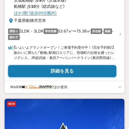
京成船橋駅 歩
9
分 （京成本線）
船橋駅 歩
10
分 （総武線
など
）
ほか2駅（徒歩20分圏内）
千葉県船橋市宮本
2LDK・3LDK
53.67㎡〜75.38㎡
-
-
間取り
専有面積
所在階
階建
-
築年月
【いよいよグランドオープン！ご来場予約受付中！（完全予約制）】
賑わいに満ちた「船橋」駅南口エリアに、宿場町の伝統を纏ったレ
ジデンス。JR総武線・東武アーバンパークライン（東武野田線）
「船橋」駅徒歩10分※南口。細部までこだわった設計がもたらす快
適で心地よい住空間。
詳細を見る
ほか提供
NEW