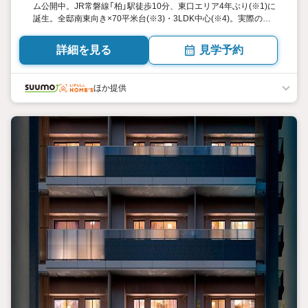
ム公開中。JR常磐線「柏」駅徒歩10分、東口エリア4年ぶり(※1)に
誕生。全邸南東向き×70平米台(※3)・3LDK中心(※4)。実際の建
物を見学して購入できる『建物完成後販売』。全邸の玄関前に戸別
宅配ボックス設置。スマートな暮らしを叶える先進のIoT機能を採
詳細を見る
見学予約
用
ほか提供