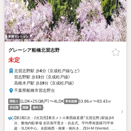
新築マンション
グレーシア船橋北習志野
未定
北習志野駅 歩
6
分 （京成松戸線
など
）
習志野駅 歩
13
分 （京成松戸線）
高根木戸駅 歩
19
分 （京成松戸線）
千葉県船橋市習志野台
1LDK+2S（納戸）〜4LDK
53.86㎡〜83.43㎡
間取り
専有面積
-
-
-
所在階
階建
築年月
【第1期1次・2次完売】東京メトロ東西線直通「北習志野」駅徒歩6
分、敷地内駐車場 全区画平置き・自走式。平均専有面積70平米
超・3LDK中心。全邸南西・南東・南向き。ZEH-M Oriented、低