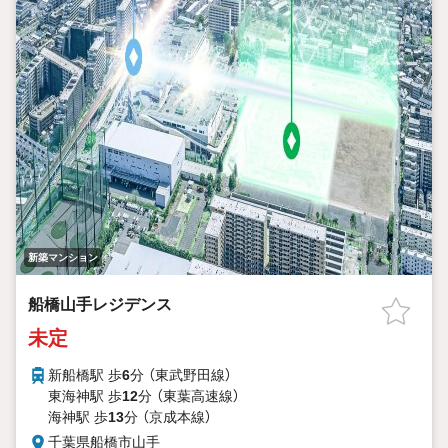
新築マンション
船橋山手レジデンス
未定
新船橋駅 歩
6
分 （東武野田線）
東海神駅 歩
12
分 （東葉高速線）
海神駅 歩
13
分 （京成本線）
千葉県船橋市山手