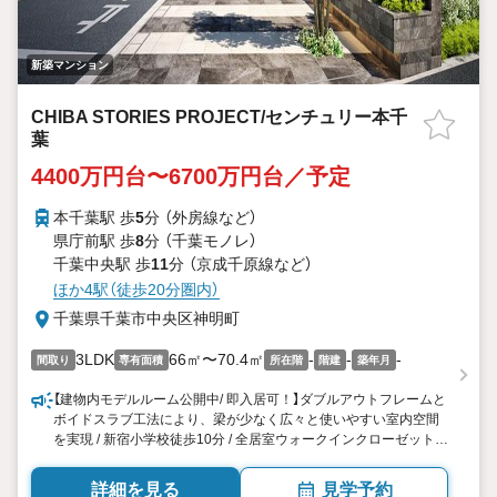
新築マンション
CHIBA STORIES PROJECT/センチュリー本千
葉
4400万円台〜6700万円台／予定
本千葉駅 歩
5
分 （外房線
など
）
県庁前駅 歩
8
分 （千葉モノレ）
千葉中央駅 歩
11
分 （京成千原線
など
）
ほか4駅（徒歩20分圏内）
千葉県千葉市中央区神明町
3LDK
66㎡〜70.4㎡
-
-
-
間取り
専有面積
所在階
階建
築年月
【建物内モデルルーム公開中/ 即入居可！】ダブルアウトフレームと
ボイドスラブ工法により、梁が少なく広々と使いやすい室内空間
を実現 / 新宿小学校徒歩10分 / 全居室ウォークインクローゼット付
/ 南東向き / SUUMOから来場予約で5000円分プレゼント実施中！
詳細を見る
見学予約