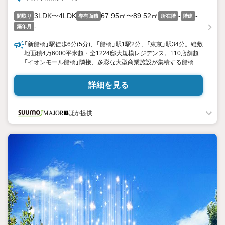
3LDK〜4LDK
67.95㎡〜89.52㎡
-
-
間取り
専有面積
所在階
階建
-
築年月
「新船橋」駅徒歩6分(5分)、「船橋」駅1駅2分、「東京」駅34分。総敷
地面積4万6000平米超・全1224邸大規模レジデンス。110店舗超
「イオンモール船橋」隣接、多彩な大型商業施設が集積する船橋駅
前エリアも身近。南向き70平米超住戸中心、3LDK4LDK。ABINC
認証、ZEH基準、低炭素建築物認定取得
詳細を見る
ほか提供