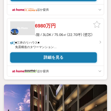
ほか提供
6980万円
-階 / 3LDK / 75.06㎡（22.70坪）（壁芯）
■三井のリハウス■
免震構造のタワーマンション
WIC・SIC等、収納豊富
詳細を見る
ほか提供