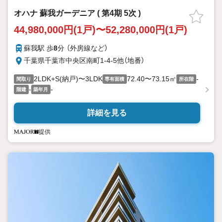
オハナ 蘇我ガーデニア ( 第4期 5次 )
44,980,000円(1戸)〜52,280,000円(1戸)
蘇我駅 歩
8
分 （外房線
など
）
千葉県千葉市中央区南町1-4-5他（地番）
2LDK+S(納戸)〜3LDK
72.40〜73.15㎡
-
間取り
専有面積
所在階
-
-
階建
築年月
詳細を見る
提供