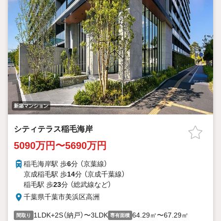
新築マンション
シティテラス稲毛海岸
5090万円〜5690万円
稲毛海岸駅 歩
6
分 （京葉線）
京成稲毛駅 歩
14
分 （京成千葉線）
稲毛駅 歩
23
分 （総武線
など
）
千葉県千葉市美浜区高洲
1LDK+2S（納戸）〜3LDK
64.29㎡〜67.29㎡
間取り
専有面積