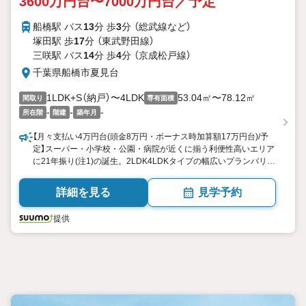
3600万円台〜7000万円台／予定
船橋駅 バス
13
分 歩
3
分 （総武線
など
）
塚田駅 歩
17
分 （東武野田線）
三咲駅 バス
14
分 歩
4
分 （京成松戸線）
千葉県船橋市夏見台
1LDK+S（納戸）〜4LDK
53.04㎡〜78.12㎡
間取り
専有面積
-
-
-
所在階
階建
築年月
【月々支払い4万円台(頭金8万円・ボーナス時加算額17万円台)/予
定】スーパー・小学校・公園・病院が近くに揃う利便性高いエリア
に21年振り(注1)の誕生。2LDK4LDKタイプの幅広いプランバリエ
ーションを用意し南向き中心の配棟。駐車場設置率80％超(注2)を
確保し、カーライフも楽しめます
詳細を見る
見学予約
提供