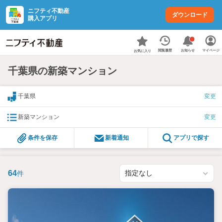
ニフティ不動産
ダウンロード
購入アプリ
お知らせ
閲覧履歴
マイページ
お気に入り
千葉県の新築マンション
千葉県
変更
新築マンション
変更
条件を保存
新着通知
アプリで探す
64
件