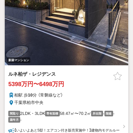
新築マンション
ルネ柏ザ・レジデンス
5398万円〜6498万円
柏駅 歩
10
分 （常磐線
など
）
千葉県柏市中央
2LDK・3LDK
58.47㎡〜70.2㎡
-
-
間取り
専有面積
所在階
階建
-
築年月
【いよいよあと5邸！エアコン付き販売実施中！】建物内モデルルー