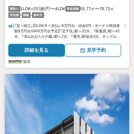
1LDK+2S（納戸）〜4LDK
55.77㎡〜78.72㎡
間取り
専有面積
-
-
-
所在階
階建
築年月
「堂々竣工」【3LDK月々支払い6万円台・頭金0円・ボーナス時加算
額9万円台/3400万円台予定】「北千住」駅へ31分、「秋葉原」駅へ42
分、「流山おおたかの森」駅へ7分。「運河」駅徒歩3分。キッズルー
ム等こだわりの共用部を備えた大規模レジデンス。ウォークイン
クローゼットやウォークスルークローゼット付の住空間。
詳細を見る
見学予約
提供