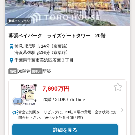
新築マンション
幕張ベイパーク ライズゲートタワー 20階
検見川浜駅 歩
14
分 （京葉線）
海浜幕張駅 歩
16
分 （京葉線）
千葉県千葉市美浜区若葉３丁目
38階建
新築
階建
築年月
7,690万円
20階 / 3LDK / 75.15m²
青空と潮風を、リビングに。n■駐車場の費用・空き状況はお
問合せ下さい。n■ペット飼育可(細則有)
詳細を見る