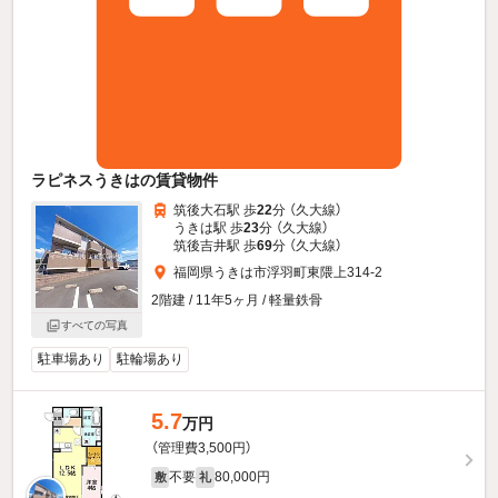
ラピネスうきはの賃貸物件
筑後大石駅 歩
22
分 （久大線）
うきは駅 歩
23
分 （久大線）
筑後吉井駅 歩
69
分 （久大線）
福岡県うきは市浮羽町東隈上314-2
2階建 / 11年5ヶ月 / 軽量鉄骨
すべての写真
駐車場あり
駐輪場あり
5.7
万円
（管理費3,500円）
不要
80,000円
敷
礼