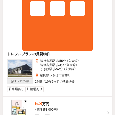
トレフルブランの賃貸物件
筑後大石駅 歩
86
分 （久大線）
筑後吉井駅 歩
3
分 （久大線）
うきは駅 歩
52
分 （久大線）
福岡県うきは市吉井町
2階建 / 10年6ヶ月 / 軽量鉄骨
すべての写真
駐車場あり
駐輪場あり
5.3
万円
（管理費3,000円）