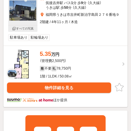
筑後吉井駅 バス
1
分 歩
9
分 （久大線）
うきは駅 歩
50
分 （久大線）
福岡県うきは市吉井町新治字島田２７６番地９
2階建 / 4年11ヶ月 / 木造
すべての写真
駐車場あり
駐輪場あり
5.35
万円
（管理費2,500円）
不要
78,750円
敷
礼
1階 / 1LDK / 50.08㎡
物件詳細を見る
ほか提供