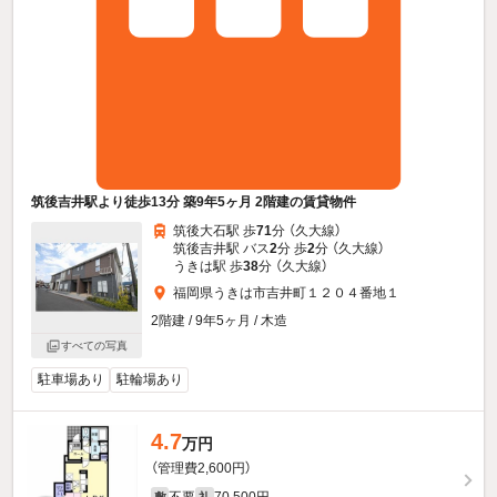
筑後吉井駅より徒歩13分 築9年5ヶ月 2階建の賃貸物件
筑後大石駅 歩
71
分 （久大線）
筑後吉井駅 バス
2
分 歩
2
分 （久大線）
うきは駅 歩
38
分 （久大線）
福岡県うきは市吉井町１２０４番地１
2階建 / 9年5ヶ月 / 木造
すべての写真
駐車場あり
駐輪場あり
4.7
万円
（管理費2,600円）