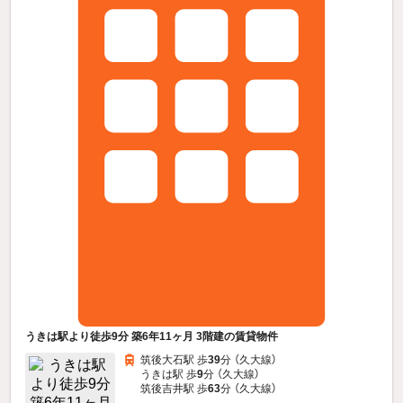
うきは駅より徒歩9分 築6年11ヶ月 3階建の賃貸物件
筑後大石駅 歩
39
分 （久大線）
うきは駅 歩
9
分 （久大線）
筑後吉井駅 歩
63
分 （久大線）