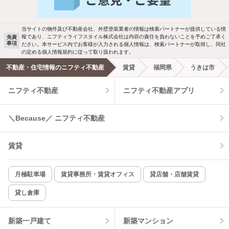
駐車場あり
ペット相談
当サイトの物件及び不動産会社、外壁塗装業者の情報は検索パートナーが提供している情
報であり、ニフティライフスタイル株式会社は内容の責任を負わないことを予めご了承く
免責
事項
ださい。本サービス内でお客様が入力される個人情報は、検索パートナーが取得し、同社
洗濯機置場あり
独立洗面台
の定める個人情報規約に従って取り扱われます。
不動産・住宅情報のニフティ不動産
賃貸
福岡県
うきは市
エアコンあり
都市ガス
ニフティ不動産
ニフティ不動産アプリ
温水洗浄便座
オートロック
＼Because／ ニフティ不動産
コンロ2口以上
追焚き機能
賃貸
TV付インターホン
角部屋
新着のみ
インターネット無料
月極駐車場
賃貸事務所・賃貸オフィス
貸店舗・店舗賃貸
貸し倉庫
該当件数:
物件一覧に反映
16
件
新築一戸建て
新築マンション