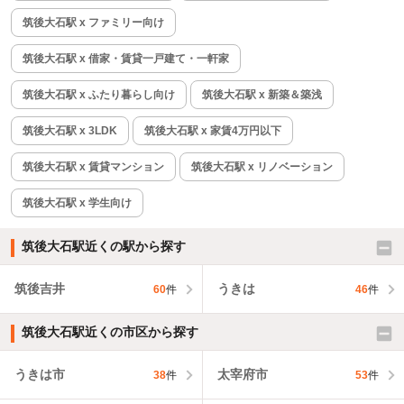
筑後大石駅 x ファミリー向け
筑後大石駅 x 借家・賃貸一戸建て・一軒家
筑後大石駅 x ふたり暮らし向け
筑後大石駅 x 新築＆築浅
筑後大石駅 x 3LDK
筑後大石駅 x 家賃4万円以下
筑後大石駅 x 賃貸マンション
筑後大石駅 x リノベーション
筑後大石駅 x 学生向け
筑後大石駅近くの駅から探す
筑後吉井
うきは
60
件
46
件
筑後大石駅近くの市区から探す
うきは市
太宰府市
38
件
53
件