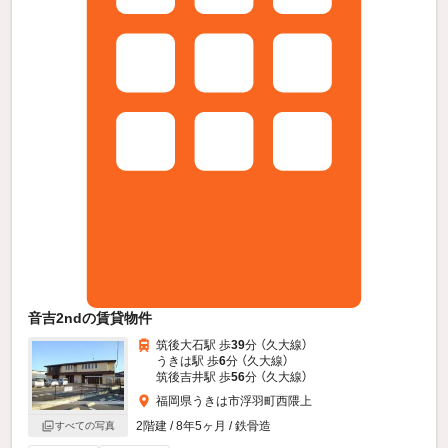
音吉2ndの賃貸物件
筑後大石駅 歩
39
分 （久大線）
うきは駅 歩
6
分 （久大線）
筑後吉井駅 歩
56
分 （久大線）
福岡県うきは市浮羽町西隈上
2階建 / 8年5ヶ月 / 鉄骨造
すべての写真