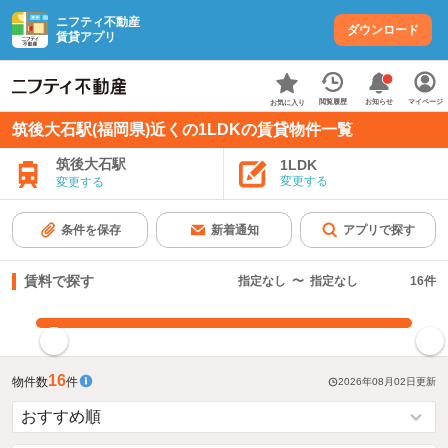
ニフティ不動産
ダウンロード
賃貸アプリ
お知らせ
閲覧履歴
マイページ
お気に入り
筑後大石駅(福岡県)近くの1LDKの賃貸物件一覧
筑後大石駅
1LDK
変更する
変更する
条件を保存
新着通知
アプリで探す
賃料で探す
指定なし
〜
指定なし
16
件
指定した賃料で絞り込む
16
物件数
件
2026年08月02日
更新