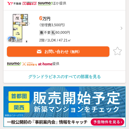
ほか提供
6
万円
（管理費3,500円）
不要
60,000円
敷
礼
2階 / 1LDK / 47.21㎡
お問い合わせ
（無料）
提供
グランドラピネスのすべての部屋を見る