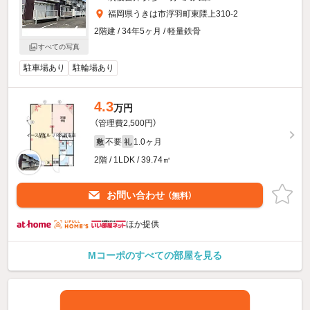
福岡県うきは市浮羽町東隈上310-2
2階建 / 34年5ヶ月 / 軽量鉄骨
すべての写真
駐車場あり
駐輪場あり
4.3
万円
（管理費2,500円）
不要
1.0ヶ月
敷
礼
2階 / 1LDK / 39.74㎡
お問い合わせ
（無料）
ほか提供
Mコーポのすべての部屋を見る