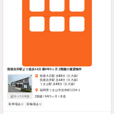
筑後吉井駅より徒歩14分 築9年5ヶ月 2階建の賃貸物件
筑後大石駅 歩
83
分 （久大線）
筑後吉井駅 歩
14
分 （久大線）
うきは駅 歩
43
分 （久大線）
福岡県うきは市吉井町1204-1
2階建 / 9年5ヶ月 / 木造
すべての写真
駐車場あり
駐輪場あり