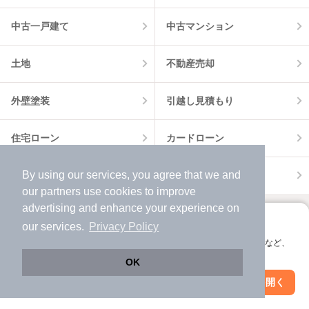
中古一戸建て
中古マンション
土地
不動産売却
外壁塗装
引越し見積もり
住宅ローン
カードローン
By using our services, you agree that we and
不動産会社情報
マンション情報
our
partners
use cookies to improve
advertising and enhance your experience on
アプリに切り替えて、サクサクお部屋探し
our services.
Privacy Policy
会員登録なしですぐ使える。マップ検索やお気に入り保存など、
アプリ限定の便利な機能が使えます！
OK
Web版で続行
アプリを開く
駅・沿線を変更
絞り込み条件を変更