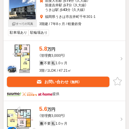
筑後大石駅 歩
75
分 （久大線）
筑後吉井駅 歩
7
分 （久大線）
うきは駅 歩
43
分 （久大線）
福岡県うきは市吉井町千年301-1
3階建 / 7年8ヶ月 / 軽量鉄骨
すべての写真
駐車場あり
駐輪場あり
5.8
万円
（管理費3,000円）
不要
1.0ヶ月
敷
礼
3階 / 1LDK / 47.21㎡
お問い合わせ
（無料）
提供
5.6
万円
（管理費3,000円）
不要
1.0ヶ月
敷
礼