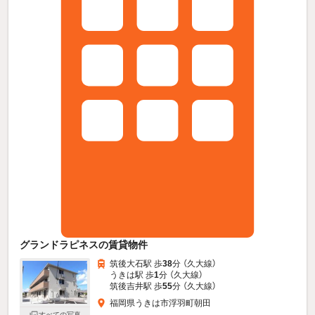
グランドラピネスの賃貸物件
筑後大石駅 歩
38
分 （久大線）
うきは駅 歩
1
分 （久大線）
筑後吉井駅 歩
55
分 （久大線）
福岡県うきは市浮羽町朝田
すべての写真