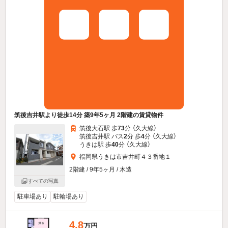
筑後吉井駅より徒歩14分 築9年5ヶ月 2階建の賃貸物件
筑後大石駅 歩
73
分 （久大線）
筑後吉井駅 バス
2
分 歩
4
分 （久大線）
うきは駅 歩
40
分 （久大線）
福岡県うきは市吉井町４３番地１
2階建 / 9年5ヶ月 / 木造
すべての写真
駐車場あり
駐輪場あり
4.8
万円