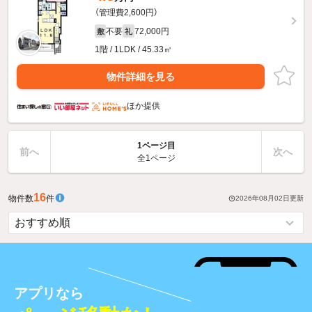
（管理費2,600円）
不要
72,000円
敷
礼
1階 / 1LDK / 45.33㎡
物件詳細を見る
ほか提供
1ページ目
前へ
次へ
全1ページ
16
物件数
件
2026年08月02日
更新
アプリなら