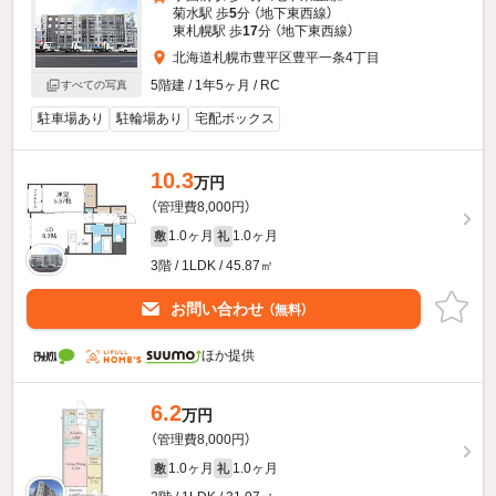
菊水駅 歩
5
分 （地下東西線）
東札幌駅 歩
17
分 （地下東西線）
北海道札幌市豊平区豊平一条4丁目
5階建 / 1年5ヶ月 / RC
すべての写真
駐車場あり
駐輪場あり
宅配ボックス
10.3
万円
（管理費8,000円）
1.0ヶ月
1.0ヶ月
敷
礼
3階 / 1LDK / 45.87㎡
お問い合わせ
（無料）
ほか提供
6.2
万円
（管理費8,000円）
1.0ヶ月
1.0ヶ月
敷
礼