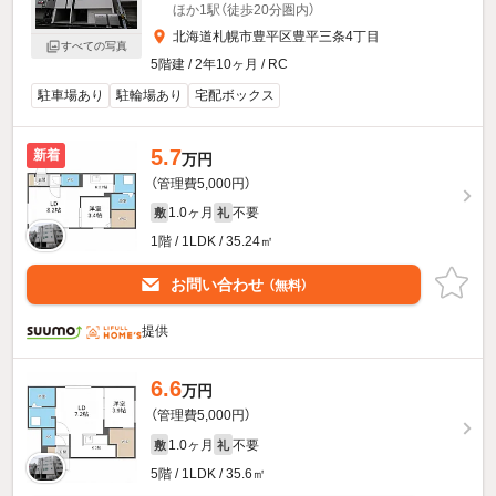
ほか1駅（徒歩20分圏内）
北海道札幌市豊平区豊平三条4丁目
すべての写真
5階建 / 2年10ヶ月 / RC
駐車場あり
駐輪場あり
宅配ボックス
5.7
新着
万円
（管理費5,000円）
1.0ヶ月
不要
敷
礼
1階 / 1LDK / 35.24㎡
お問い合わせ
（無料）
提供
6.6
万円
（管理費5,000円）
1.0ヶ月
不要
敷
礼
5階 / 1LDK / 35.6㎡