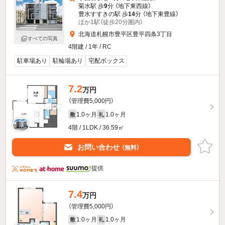
菊水駅 歩
9
分 （地下東西線）
豊水すすきの駅 歩
14
分 （地下東豊線）
ほか1駅（徒歩20分圏内）
北海道札幌市豊平区豊平四条3丁目
すべての写真
4階建 / 1年 / RC
駐車場あり
駐輪場あり
宅配ボックス
7.2
万円
（管理費5,000円）
1.0ヶ月
1.0ヶ月
敷
礼
4階 / 1LDK / 36.59㎡
お問い合わせ
（無料）
提供
7.4
万円
（管理費5,000円）
1.0ヶ月
1.0ヶ月
敷
礼