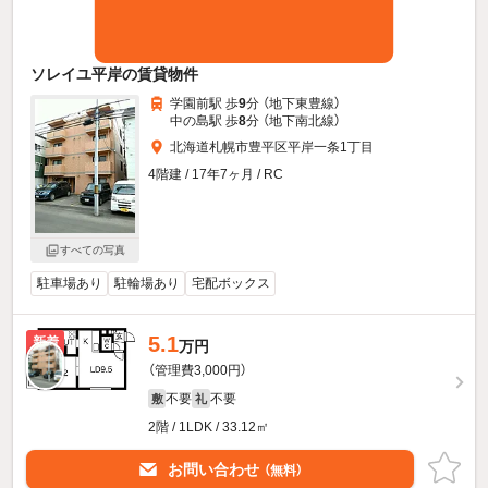
ソレイユ平岸の賃貸物件
学園前駅 歩
9
分 （地下東豊線）
中の島駅 歩
8
分 （地下南北線）
北海道札幌市豊平区平岸一条1丁目
4階建 / 17年7ヶ月 / RC
すべての写真
駐車場あり
駐輪場あり
宅配ボックス
5.1
新着
万円
（管理費3,000円）
不要
不要
敷
礼
2階 / 1LDK / 33.12㎡
お問い合わせ
（無料）