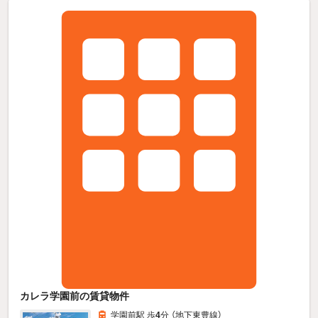
カレラ学園前の賃貸物件
学園前駅 歩
4
分 （地下東豊線）