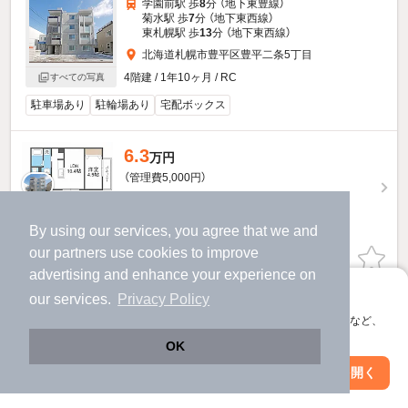
学園前駅 歩
8
分 （地下東豊線）
菊水駅 歩
7
分 （地下東西線）
東札幌駅 歩
13
分 （地下東西線）
北海道札幌市豊平区豊平二条5丁目
4階建 / 1年10ヶ月 / RC
すべての写真
駐車場あり
駐輪場あり
宅配ボックス
6.3
万円
（管理費5,000円）
不要
1.0ヶ月
敷
礼
2階 / 1LDK / 35.28㎡
By using our services, you agree that we and
our
partners
use cookies to improve
お問い合わせ
（無料）
advertising and enhance your experience on
アプリに切り替えて、サクサクお部屋探し
our services.
Privacy Policy
提供
会員登録なしですぐ使える。マップ検索やお気に入り保存など、
アプリ限定の便利な機能が使えます！
ブランシャールTsCOURT豊平のすべての部屋を見る
OK
Web版で続行
アプリを開く
駅・沿線を変更
絞り込み条件を変更