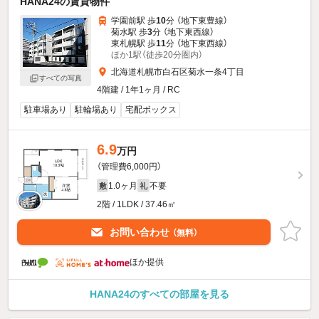
HANA24の賃貸物件
学園前駅 歩
10
分 （地下東豊線）
菊水駅 歩
3
分 （地下東西線）
東札幌駅 歩
11
分 （地下東西線）
ほか1駅（徒歩20分圏内）
北海道札幌市白石区菊水一条4丁目
すべての写真
4階建 / 1年1ヶ月 / RC
駐車場あり
駐輪場あり
宅配ボックス
6.9
万円
（管理費6,000円）
1.0ヶ月
不要
敷
礼
2階 / 1LDK / 37.46㎡
お問い合わせ
（無料）
ほか提供
HANA24のすべての部屋を見る