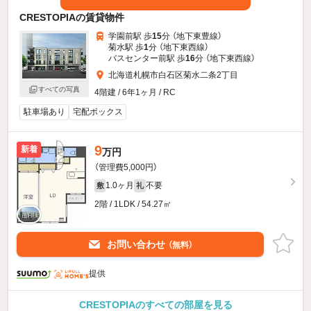
CRESTOPIAの賃貸物件
学園前駅 歩
15
分 （地下東豊線）
菊水駅 歩
1
分 （地下東西線）
バスセンター前駅 歩
16
分 （地下東西線）
北海道札幌市白石区菊水二条2丁目
すべての写真
4階建 / 6年1ヶ月 / RC
駐車場あり
宅配ボックス
9
新着
万円
（管理費5,000円）
1.0ヶ月
不要
敷
礼
2階 / 1LDK / 54.27㎡
お問い合わせ
（無料）
提供
CRESTOPIAのすべての部屋を見る