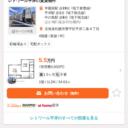
レトワール平岸の賃貸物件
学園前駅 歩
19
分 （地下東豊線）
平岸駅 歩
1
分 （地下南北線）
中の島駅 歩
8
分 （地下南北線）
ほか3駅（徒歩20分圏内）
北海道札幌市豊平区平岸二条８丁目
すべての写真
4階建 / 新築 / RC
駐輪場あり
宅配ボックス
5.5
万円
（管理費4,000円）
1.0ヶ月
不要
敷
礼
1階 / 1LDK / 34.63㎡
お問い合わせ
（無料）
提供
レトワール平岸のすべての部屋を見る