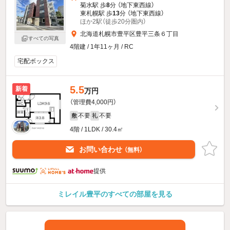
菊水駅 歩
8
分 （地下東西線）
東札幌駅 歩
13
分 （地下東西線）
ほか2駅（徒歩20分圏内）
北海道札幌市豊平区豊平三条６丁目
すべての写真
4階建 / 1年11ヶ月 / RC
宅配ボックス
5.5
新着
万円
（管理費4,000円）
不要
不要
敷
礼
4階 / 1LDK / 30.4㎡
お問い合わせ
（無料）
提供
ミレイル豊平のすべての部屋を見る