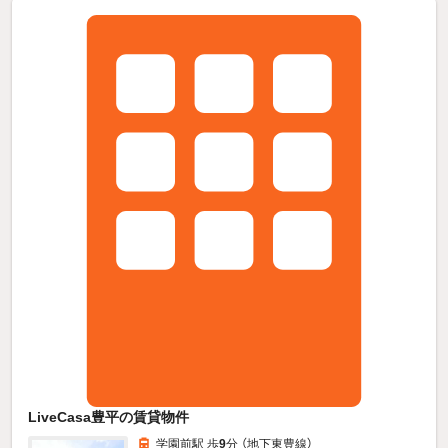
LiveCasa豊平の賃貸物件
学園前駅 歩
9
分 （地下東豊線）