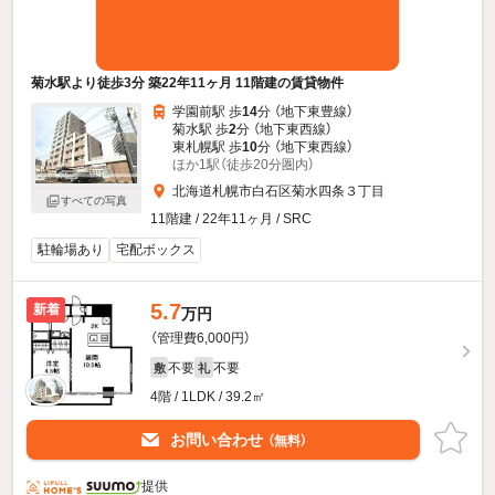
菊水駅より徒歩3分 築22年11ヶ月 11階建の賃貸物件
学園前駅 歩
14
分 （地下東豊線）
菊水駅 歩
2
分 （地下東西線）
東札幌駅 歩
10
分 （地下東西線）
ほか1駅（徒歩20分圏内）
北海道札幌市白石区菊水四条３丁目
すべての写真
11階建 / 22年11ヶ月 / SRC
駐輪場あり
宅配ボックス
5.7
新着
万円
（管理費6,000円）
不要
不要
敷
礼
4階 / 1LDK / 39.2㎡
お問い合わせ
（無料）
提供