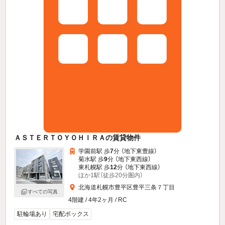
ＡＳＴＥＲＴＯＹＯＨＩＲＡの賃貸物件
学園前駅 歩
7
分 （地下東豊線）
菊水駅 歩
9
分 （地下東西線）
東札幌駅 歩
12
分 （地下東西線）
ほか1駅（徒歩20分圏内）
北海道札幌市豊平区豊平三条７丁目
すべての写真
4階建 / 4年2ヶ月 / RC
駐輪場あり
宅配ボックス