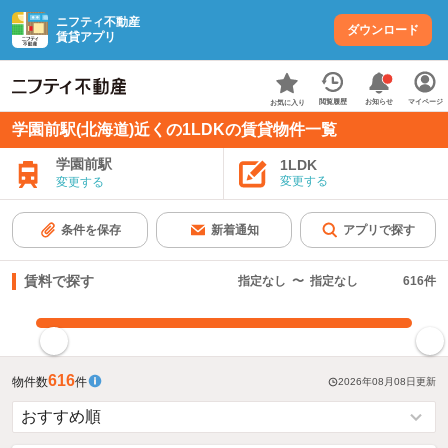
ニフティ不動産
ダウンロード
賃貸アプリ
お知らせ
閲覧履歴
マイページ
お気に入り
学園前駅(北海道)近くの1LDKの賃貸物件一覧
学園前駅
1LDK
変更する
変更する
条件を保存
新着通知
アプリで探す
賃料で探す
指定なし
〜
指定なし
616
件
指定した賃料で絞り込む
616
物件数
件
2026年08月08日
更新