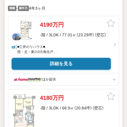
-
4年3ヶ月
階建
築年月
4190万円
-階 / 3LDK / 77.01㎡（23.29坪）（壁芯）
■三井のリハウス■
西・北・東の3方角住戸
LDKは約17.4帖の広さ
詳細を見る
ほか提供
4180万円
-階 / 3LDK / 68.9㎡（20.84坪）（壁芯）