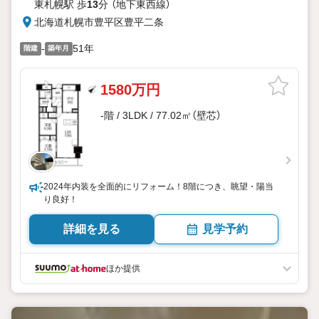
東札幌駅 歩
13
分 （地下東西線）
北海道札幌市豊平区豊平二条
-
51年
階建
築年月
1580万円
-階 / 3LDK / 77.02㎡（壁芯）
2024年内装を全面的にリフォーム！8階につき、眺望・陽当
り良好！
詳細を見る
見学予約
ほか提供