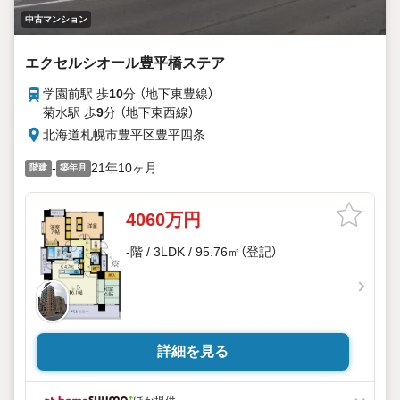
中古マンション
エクセルシオール豊平橋ステア
学園前駅 歩
10
分 （地下東豊線）
菊水駅 歩
9
分 （地下東西線）
北海道札幌市豊平区豊平四条
-
21年10ヶ月
階建
築年月
4060万円
-階 / 3LDK / 95.76㎡（登記）
詳細を見る