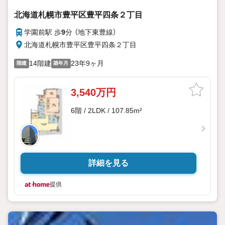
北海道札幌市豊平区豊平四条２丁目
学園前駅 歩
9
分 （地下東豊線）
北海道札幌市豊平区豊平四条２丁目
14階建
23年9ヶ月
階建
築年月
3,540万円
6階 / 2LDK / 107.85m²
詳細を見る
提供