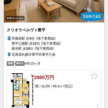
中古マンション
クリオラベルヴィ豊平
学園前駅 歩
3
分 （地下東豊線）
豊平公園駅 歩
12
分 （地下東豊線）
菊水駅 歩
18
分 （地下東西線）
北海道札幌市豊平区豊平六条
-
4年10ヶ月
階建
築年月
2980万円
-階 / 2LDK / 46.6㎡（登記）