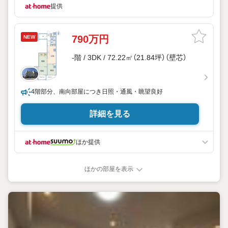
提供
790万円
NEW
-階 / 3DK / 72.22㎡（21.84坪）（壁芯）
4階部分、南向部屋につき日照・通風・眺望良好
詳細を見る
ほか提供
ほかの部屋を表示