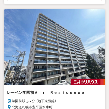
中古マンション
レーベン学園前Ａｉｒ Ｒｅｓｉｄｅｎｃｅ
学園前駅 歩
7
分 （地下東豊線）
北海道札幌市豊平区水車町