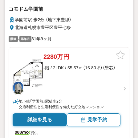
コモドム学園前
学園前駅 歩
2
分 （地下東豊線）
北海道札幌市豊平区豊平七条
-
31年9ヶ月
階建
築年月
2280万円
-階 / 2LDK / 55.57㎡（16.80坪）（壁芯）
地下鉄「学園前」駅徒歩2分
交通利便性と生活利便性を備えた好立地マンション
詳細を見る
見学予約
提供