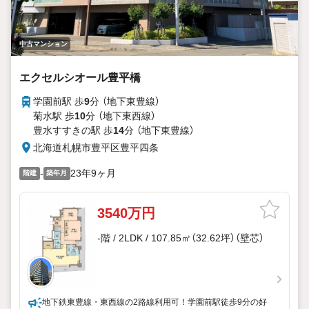
中古マンション
エクセルシオール豊平橋
学園前駅 歩
9
分 （地下東豊線）
菊水駅 歩
10
分 （地下東西線）
豊水すすきの駅 歩
14
分 （地下東豊線）
北海道札幌市豊平区豊平四条
-
23年9ヶ月
階建
築年月
3540万円
-階 / 2LDK / 107.85㎡（32.62坪）（壁芯）
地下鉄東豊線・東西線の2路線利用可！学園前駅徒歩9分の好