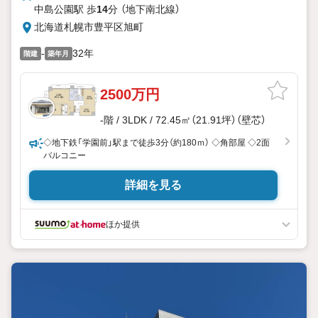
中島公園駅 歩
14
分 （地下南北線）
北海道札幌市豊平区旭町
-
32年
階建
築年月
2500万円
-階 / 3LDK / 72.45㎡（21.91坪）（壁芯）
◇地下鉄「学園前」駅まで徒歩3分（約180ｍ） ◇角部屋 ◇2面
バルコニー
詳細を見る
ほか提供