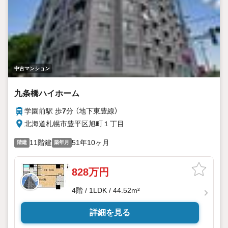
中古マンション
九条橋ハイホーム
学園前駅 歩
7
分 （地下東豊線）
北海道札幌市豊平区旭町１丁目
11階建
51年10ヶ月
階建
築年月
828万円
4階 / 1LDK / 44.52m²
詳細を見る