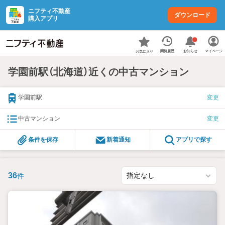
ニフティ不動産
ダウンロード
購入アプリ
お知らせ
閲覧履歴
マイページ
お気に入り
学園前駅（北海道）近くの中古マンション
学園前駅
変更
中古マンション
変更
条件を保存
新着通知
アプリで探す
36
件