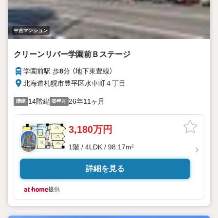
中古マンション
クリーンリバー学園前Ｂステージ
学園前駅 歩
8
分 （地下東豊線）
北海道札幌市豊平区水車町４丁目
14階建
26年11ヶ月
階建
築年月
3,180万円
1階 / 4LDK / 98.17m²
詳細を見る
提供