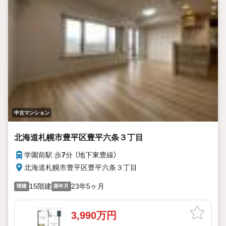
中古マンション
北海道札幌市豊平区豊平六条３丁目
学園前駅 歩
7
分 （地下東豊線）
北海道札幌市豊平区豊平六条３丁目
15階建
23年5ヶ月
階建
築年月
3,990万円