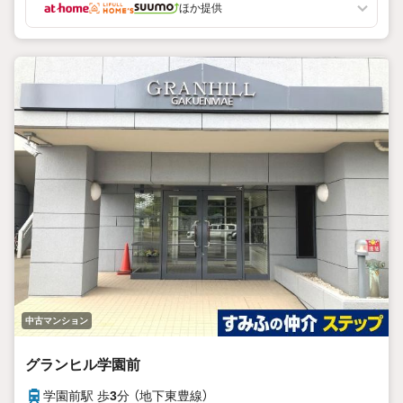
ほか提供
中古マンション
グランヒル学園前
学園前駅 歩
3
分 （地下東豊線）