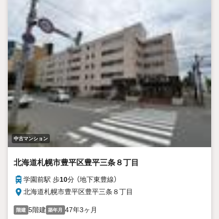
中古マンション
北海道札幌市豊平区豊平三条８丁目
学園前駅 歩
10
分 （地下東豊線）
北海道札幌市豊平区豊平三条８丁目
5階建
47年3ヶ月
階建
築年月