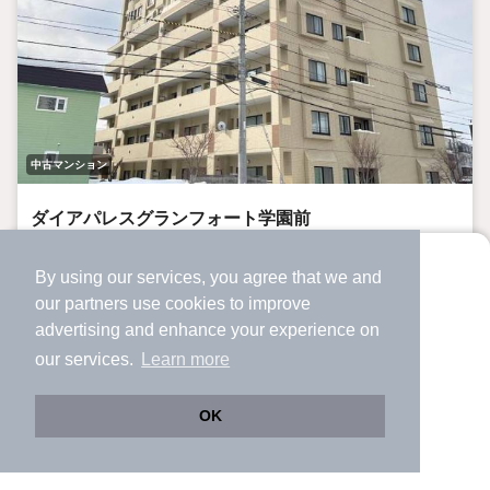
中古マンション
ダイアパレスグランフォート学園前
学園前駅 歩
7
分 （地下東豊線）
By using our services, you agree that we and
豊水すすきの駅 歩
11
分 （地下東豊線）
より使いやすくなった
菊水駅 歩
12
分 （地下東西線）
our
partners
use cookies to improve
アプリで物件探ししませんか？
ほか1駅（徒歩20分圏内）
advertising and enhance your experience on
✔️
サクサク動く地図で物件検索
北海道札幌市豊平区豊平六条3丁目
our services.
Learn more
✔️
新着物件・価格変動をすぐに通知
15階建
23年5ヶ月
階建
築年月
✔️
会員登録なし
OK
Web版をこのまま使う
購入アプリを開く
路線・駅を変更
詳細条件を変更
3,990万円