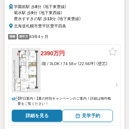
学園前駅 歩
8
分 （地下東豊線）
菊水駅 歩
9
分 （地下東西線）
豊水すすきの駅 歩
13
分 （地下東豊線）
北海道札幌市豊平区豊平四条
-
43年4ヶ月
階建
築年月
2390万円
-階 / 3LDK / 74.58㎡（22.56坪）（壁芯）
【即日案内！】夏の特別キャンペーンのご案内！詳細は物件概
要をご覧ください！
詳細を見る
見学予約