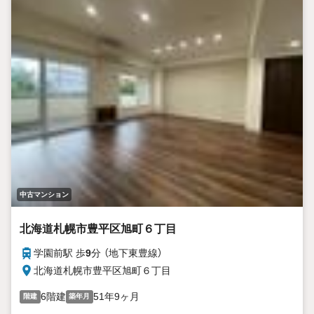
中古マンション
北海道札幌市豊平区旭町６丁目
学園前駅 歩
9
分 （地下東豊線）
北海道札幌市豊平区旭町６丁目
6階建
51年9ヶ月
階建
築年月