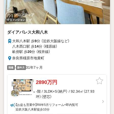
中古マンション
ダイアパレス大和八木
大和八木駅 歩
9
分 （近鉄大阪線
など
）
八木西口駅 歩
14
分 （橿原線）
畝傍駅 歩
20
分 （桜井線）
奈良県橿原市地黄町
-
31年7ヶ月
階建
築年月
2890万円
-階 / 3LDK+S（納戸） / 92.34㎡（27.93
坪）（壁芯）
【お盆も営業中】R8年5月リフォーム+即内覧可
近鉄大阪八木駅徒歩10分