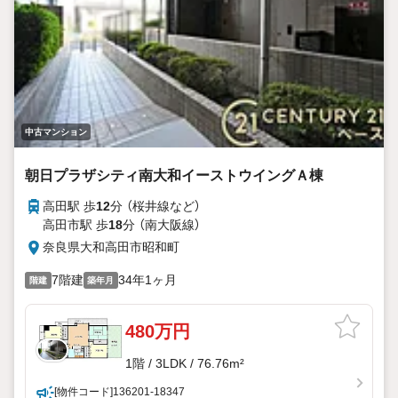
中古マンション
朝日プラザシティ南大和イーストウイングＡ棟
高田駅 歩
12
分 （桜井線
など
）
高田市駅 歩
18
分 （南大阪線）
奈良県大和高田市昭和町
7階建
34年1ヶ月
階建
築年月
480万円
1階 / 3LDK / 76.76m²
[物件コード]136201-18347