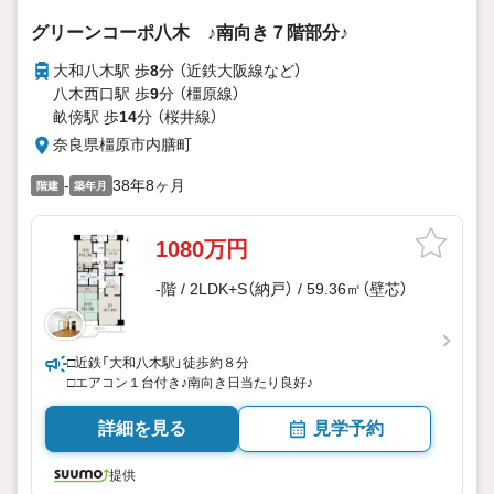
グリーンコーポ八木 ♪南向き７階部分♪
大和八木駅 歩
8
分 （近鉄大阪線
など
）
八木西口駅 歩
9
分 （橿原線）
畝傍駅 歩
14
分 （桜井線）
奈良県橿原市内膳町
-
38年8ヶ月
階建
築年月
1080万円
-階 / 2LDK+S（納戸） / 59.36㎡（壁芯）
□近鉄「大和八木駅」徒歩約８分
□エアコン１台付き♪南向き日当たり良好♪
詳細を見る
見学予約
提供