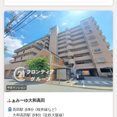
中古マンション
ふぁみーゆ大和高田
高田駅 歩
5
分 （桜井線
など
）
大和高田駅 歩
5
分 （近鉄大阪線）