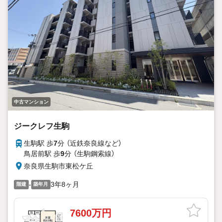
1.お金の扱い方のプロ、ファイナンシャルプランナーが資金
計画をサポート！
2.買い替えなどにも対応できる売却専門チームあり！
3.たくさんの銀行と繋がりがあるため、最も低金利になるよ
うに審査が可能！
4.物件のお引渡し後に必要になったお家のリフォームも弊社
のリフォームプランナーがご提案！
5.定期的にご連絡を繋ぎ、有事の際に迅速にサポートいたし
ます
弊社は専門家同士が連携をとっているため、より多くの知見
中古マンション
がございます。
お気軽にお問合せください！
ジークレフ生駒
生駒駅 歩
7
分 （近鉄奈良線
など
）
鳥居前駅 歩
9
分 （生駒鋼索線）
奈良県生駒市東松ケ丘
-
3年8ヶ月
階建
築年月
7600万円