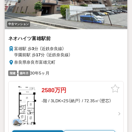
中古マンション
ネオハイツ富雄駅前
富雄駅 歩
3
分 （近鉄奈良線）
学園前駅 歩
17
分 （近鉄奈良線）
奈良県奈良市富雄元町
-
30年5ヶ月
階建
築年月
2580万円
-階 / 3LDK+2S（納戸） / 72.35㎡（壁芯）