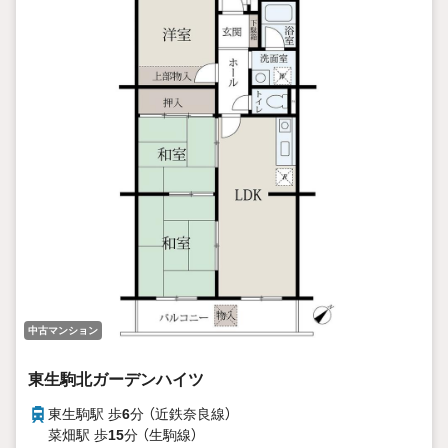
中古マンション
東生駒北ガーデンハイツ
東生駒駅 歩
6
分 （近鉄奈良線）
菜畑駅 歩
15
分 （生駒線）