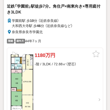
近鉄「学園前」駅徒歩7分。角住戸×南東向き×専用庭付
き3LDK
学園前駅 歩
10
分 （近鉄奈良線）
大和西大寺駅 歩
46
分 （近鉄奈良線
など
）
奈良県奈良市学園北
-
44年7ヶ月
階建
築年月
1180万円
-階 / 3LDK / 72.88㎡（壁芯）