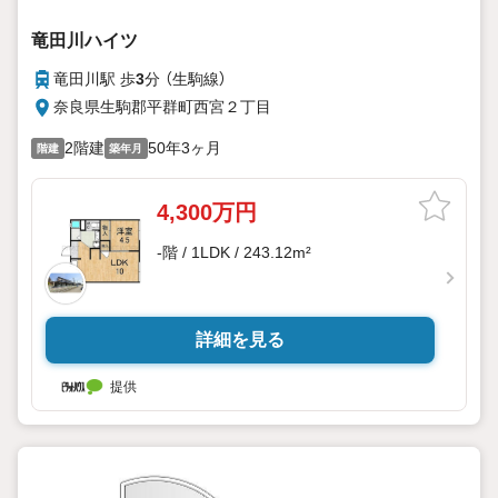
竜田川ハイツ
竜田川駅 歩
3
分 （生駒線）
奈良県生駒郡平群町西宮２丁目
2階建
50年3ヶ月
階建
築年月
4,300万円
-階 / 1LDK / 243.12m²
詳細を見る
提供