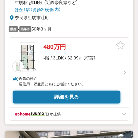
生駒駅 歩
18
分 （近鉄奈良線
など
）
ほか1駅（徒歩20分圏内）
奈良県生駒市辻町
-
50年3ヶ月
階建
築年月
480万円
-階 / 3LDK / 62.99㎡（壁芯）
近鉄の仲介
居住用・収益用ともにご検討ください。
詳細を見る
ほか提供