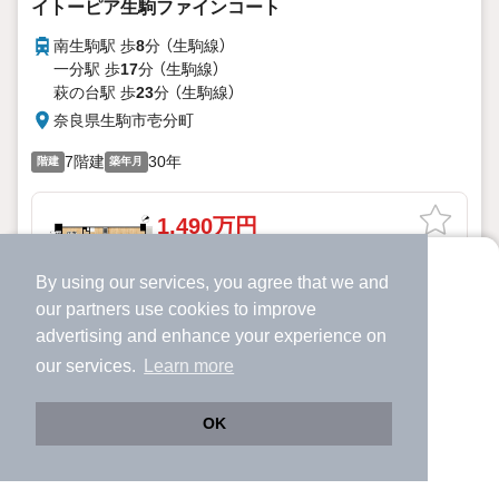
イトーピア生駒ファインコート
南生駒駅 歩
8
分 （生駒線）
一分駅 歩
17
分 （生駒線）
萩の台駅 歩
23
分 （生駒線）
奈良県生駒市壱分町
7階建
30年
階建
築年月
1,490万円
3階 / 3LDK / 66.49m²
By using our services, you agree that we and
より使いやすくなった
our
partners
use cookies to improve
【リフォームR7年10月】周辺環境充実
アプリで物件探ししませんか？
■南西向きで日当たり・通風良好 光熱費の節約になりますね
advertising and enhance your experience on
■近鉄生駒線「南生駒」駅まで徒歩約10分！通勤・通学に便利
✔️
サクサク動く地図で物件検索
our services.
Learn more
■宅配ボックス付で不在でも安心です
詳細を見る
✔️
新着物件・価格変動をすぐに通知
✔️
会員登録なし
特徴
OK
・食洗機付きなので毎日の洗い物も時短になりますね
ほか提供
・14帖のリビングと6.3帖の洋室の続き間で広々とご利用い
Web版をこのまま使う
購入アプリを開く
市区町村を変更
詳細条件を変更
ただけます
・ご家族の様子を見ながら料理ができる対面式キッチン