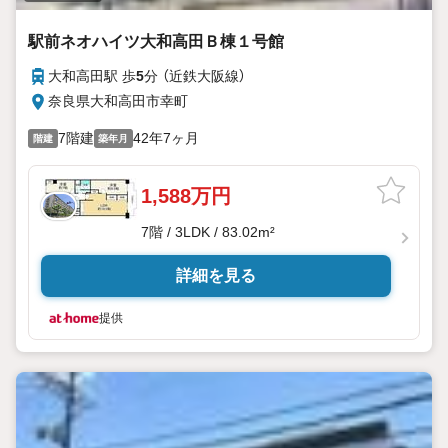
駅前ネオハイツ大和高田Ｂ棟１号館
大和高田駅 歩
5
分 （近鉄大阪線）
奈良県大和高田市幸町
7階建
42年7ヶ月
階建
築年月
1,588万円
7階 / 3LDK / 83.02m²
詳細を見る
提供