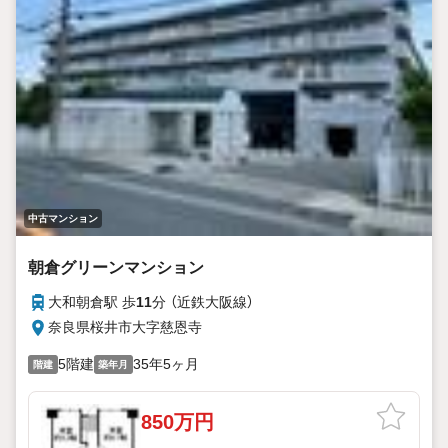
中古マンション
朝倉グリーンマンション
大和朝倉駅 歩
11
分 （近鉄大阪線）
奈良県桜井市大字慈恩寺
5階建
35年5ヶ月
階建
築年月
850万円