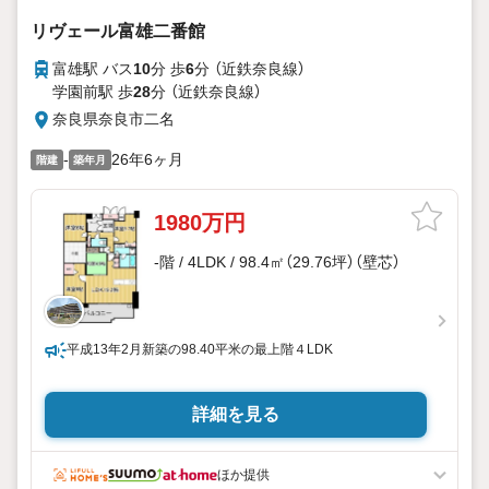
リヴェール富雄二番館
富雄駅 バス
10
分 歩
6
分 （近鉄奈良線）
学園前駅 歩
28
分 （近鉄奈良線）
奈良県奈良市二名
-
26年6ヶ月
階建
築年月
1980万円
-階 / 4LDK / 98.4㎡（29.76坪）（壁芯）
平成13年2月新築の98.40平米の最上階４LDK
詳細を見る
ほか提供