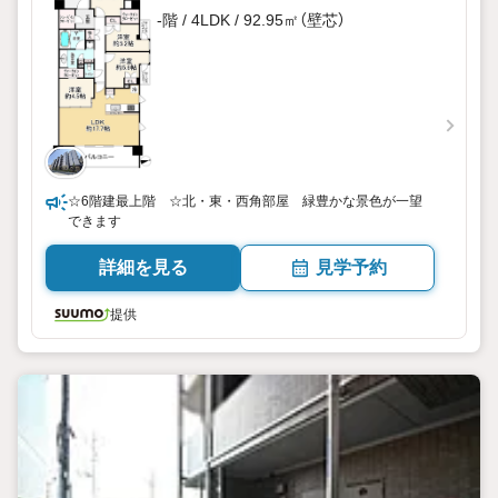
-階 / 4LDK / 92.95㎡（壁芯）
☆6階建最上階 ☆北・東・西角部屋 緑豊かな景色が一望
できます
詳細を見る
見学予約
提供