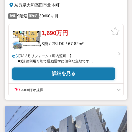
奈良県大和高田市北本町
9階建
39年6ヶ月
階建
築年月
1,690万円
3階 / 2SLDK / 67.82m²
【R8.3月リフォーム＋即内覧可！】
■3沿線利用可能で通勤通学に便利な立地です
■南向きバルコニーで陽当たり良好です
■カウンターキッチンのため、お子様の様子を見ながらお料
詳細を見る
理ができます
リフォーム内容
ほか提供
・キッチン/ユニットバス/洗面化粧台/トイレ/建具
・クロス全室/床
立地
・高田小学校まで徒歩約7分
・高田中学校まで徒歩約9分
弊社が選ばれる理由