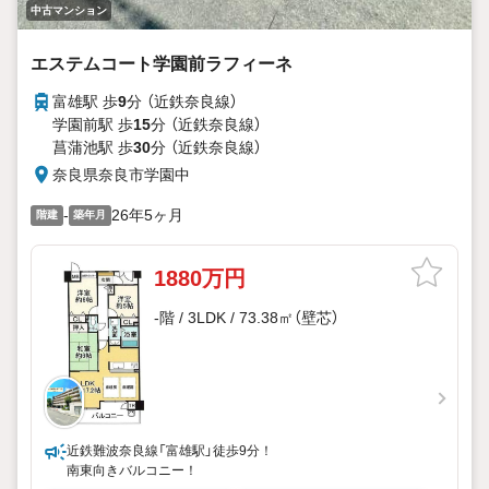
中古マンション
エステムコート学園前ラフィーネ
富雄駅 歩
9
分 （近鉄奈良線）
学園前駅 歩
15
分 （近鉄奈良線）
菖蒲池駅 歩
30
分 （近鉄奈良線）
奈良県奈良市学園中
-
26年5ヶ月
階建
築年月
1880万円
-階 / 3LDK / 73.38㎡（壁芯）
近鉄難波奈良線「富雄駅」徒歩9分！
南東向きバルコニー！