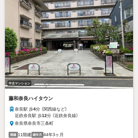
中古マンション
藤和奈良ハイタウン
奈良駅 歩
4
分 （関西線
など
）
近鉄奈良駅 歩
12
分 （近鉄奈良線）
奈良県奈良市三条町
11階建
44年3ヶ月
階建
築年月