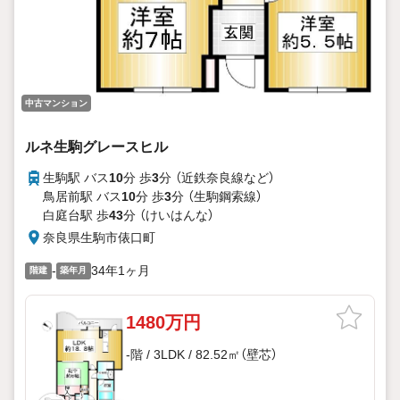
中古マンション
ルネ生駒グレースヒル
生駒駅 バス
10
分 歩
3
分 （近鉄奈良線
など
）
鳥居前駅 バス
10
分 歩
3
分 （生駒鋼索線）
白庭台駅 歩
43
分 （けいはんな）
奈良県生駒市俵口町
-
34年1ヶ月
階建
築年月
1480万円
-階 / 3LDK / 82.52㎡（壁芯）