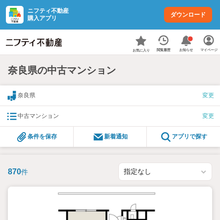
ニフティ不動産
ダウンロード
購入アプリ
お知らせ
閲覧履歴
マイページ
お気に入り
奈良県の中古マンション
奈良県
変更
中古マンション
変更
条件を保存
新着通知
アプリで探す
870
件