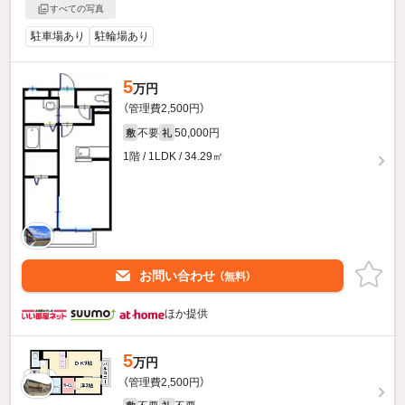
すべての写真
駐車場あり
駐輪場あり
5
万円
（管理費2,500円）
不要
50,000円
敷
礼
1階 / 1LDK / 34.29㎡
お問い合わせ
（無料）
ほか提供
5
万円
（管理費2,500円）