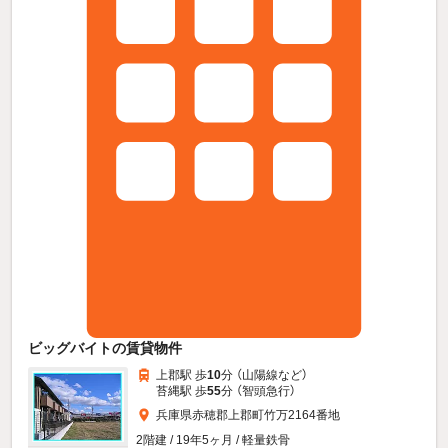
ビッグバイトの賃貸物件
上郡駅 歩
10
分 （山陽線
など
）
苔縄駅 歩
55
分 （智頭急行）
兵庫県赤穂郡上郡町竹万2164番地
2階建 / 19年5ヶ月 / 軽量鉄骨