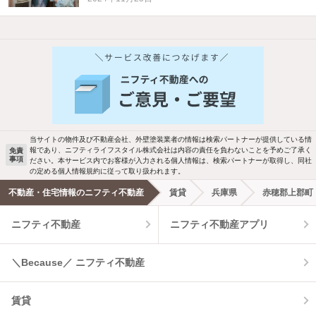
他の人はこんな条件で絞り込んでいます！
人気のこだわり条件
バス・トイレ別
2階以上
駐車場あり
ペット相談
当サイトの物件及び不動産会社、外壁塗装業者の情報は検索パートナーが提供している情
報であり、ニフティライフスタイル株式会社は内容の責任を負わないことを予めご了承く
免責
事項
ださい。本サービス内でお客様が入力される個人情報は、検索パートナーが取得し、同社
洗濯機置場あり
独立洗面台
の定める個人情報規約に従って取り扱われます。
不動産・住宅情報のニフティ不動産
賃貸
兵庫県
赤穂郡上郡町
エアコンあり
都市ガス
ニフティ不動産
ニフティ不動産アプリ
温水洗浄便座
オートロック
＼Because／ ニフティ不動産
コンロ2口以上
追焚き機能
賃貸
TV付インターホン
角部屋