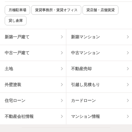
新着のみ
インターネット無料
月極駐車場
賃貸事務所・賃貸オフィス
貸店舗・店舗賃貸
貸し倉庫
該当件数:
物件一覧に反映
6
件
新築一戸建て
新築マンション
中古一戸建て
中古マンション
土地
不動産売却
外壁塗装
引越し見積もり
住宅ローン
カードローン
不動産会社情報
マンション情報