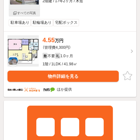
2階建 / 17年2ヶ月 / 木造
すべての写真
駐車場あり
駐輪場あり
宅配ボックス
4.55
万円
（管理費4,300円）
不要
1.0ヶ月
敷
礼
1階 / 1LDK / 41.98㎡
物件詳細を見る
ほか提供