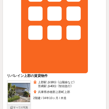
リバレイン上郡の賃貸物件
上郡駅 歩
10
分 （山陽線
など
）
苔縄駅 歩
43
分 （智頭急行）
兵庫県赤穂郡上郡町上郡
2階建 / 34年10ヶ月 / 木造
すべての写真