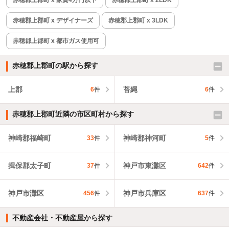
赤穂郡上郡町 x デザイナーズ
赤穂郡上郡町 x 3LDK
赤穂郡上郡町 x 都市ガス使用可
赤穂郡上郡町の駅から探す
上郡
苔縄
6
件
6
件
赤穂郡上郡町近隣の市区町村から探す
神崎郡福崎町
神崎郡神河町
33
件
5
件
揖保郡太子町
神戸市東灘区
37
件
642
件
神戸市灘区
神戸市兵庫区
456
件
637
件
不動産会社・不動産屋から探す