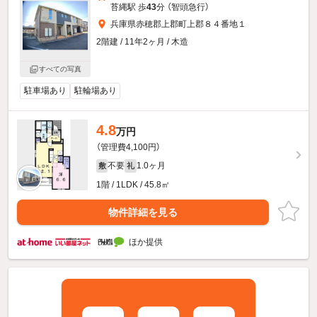
苔縄駅 歩
43
分 （智頭急行）
兵庫県赤穂郡上郡町上郡８４番地１
2階建 / 11年2ヶ月 / 木造
すべての写真
駐車場あり
駐輪場あり
4.8
万円
（管理費4,100円）
不要
1.0ヶ月
敷
礼
1階 / 1LDK / 45.8㎡
物件詳細を見る
ほか提供