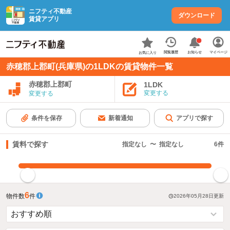
ニフティ不動産
ダウンロード
賃貸アプリ
お知らせ
閲覧履歴
マイページ
お気に入り
赤穂郡上郡町(兵庫県)の1LDKの賃貸物件一覧
赤穂郡上郡町
1LDK
変更する
変更する
条件を保存
新着通知
アプリで探す
賃料で探す
指定なし
〜
指定なし
6
件
指定した賃料で絞り込む
6
物件数
件
2026年05月28日
更新