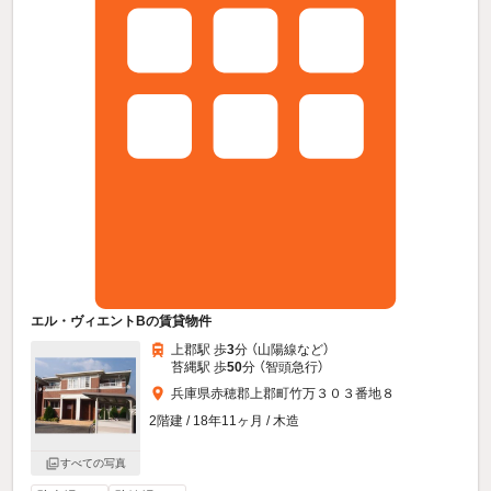
エル・ヴィエントBの賃貸物件
上郡駅 歩
3
分 （山陽線
など
）
苔縄駅 歩
50
分 （智頭急行）
兵庫県赤穂郡上郡町竹万３０３番地８
2階建 / 18年11ヶ月 / 木造
すべての写真