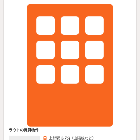
ラウトの賃貸物件
上郡駅 歩
7
分 （山陽線
など
）