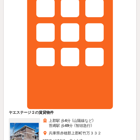
ヤエステージ２の賃貸物件
上郡駅 歩
4
分 （山陽線
など
）
苔縄駅 歩
49
分 （智頭急行）
兵庫県赤穂郡上郡町竹万３３２