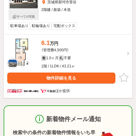
茨城県那珂市菅谷
2階建 / 新築 / 木造
すべての写真
駐車場あり
駐輪場あり
宅配ボックス
6.1
万円
（管理費4,500円）
1.0ヶ月
不要
敷
礼
1階 / 1LDK / 43.21㎡
物件詳細を見る
ほか提供
新着物件メール通知
検索中の条件の新着物件情報をいち早