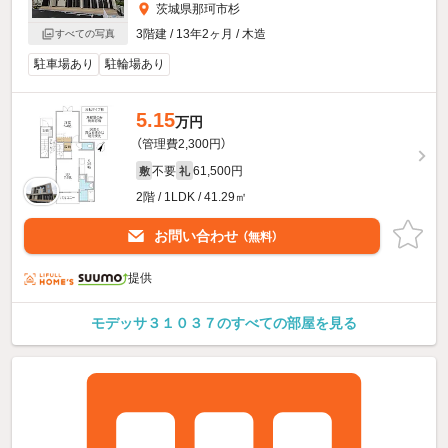
茨城県那珂市杉
3階建 / 13年2ヶ月 / 木造
すべての写真
駐車場あり
駐輪場あり
5.15
万円
（管理費2,300円）
不要
61,500円
敷
礼
2階 / 1LDK / 41.29㎡
お問い合わせ
（無料）
提供
モデッサ３１０３７のすべての部屋を見る