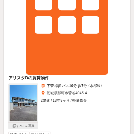
アリスタDの賃貸物件
下菅谷駅 バス
10
分 歩
7
分 （水郡線）
茨城県那珂市菅谷4045-4
2階建 / 13年9ヶ月 / 軽量鉄骨
すべての写真