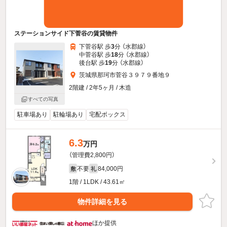
ステーションサイド下菅谷の賃貸物件
下菅谷駅 歩
3
分 （水郡線）
中菅谷駅 歩
18
分 （水郡線）
後台駅 歩
19
分 （水郡線）
茨城県那珂市菅谷３９７９番地９
2階建 / 2年5ヶ月 / 木造
すべての写真
駐車場あり
駐輪場あり
宅配ボックス
6.3
万円
（管理費2,800円）
不要
84,000円
敷
礼
1階 / 1LDK / 43.61㎡
物件詳細を見る
ほか提供