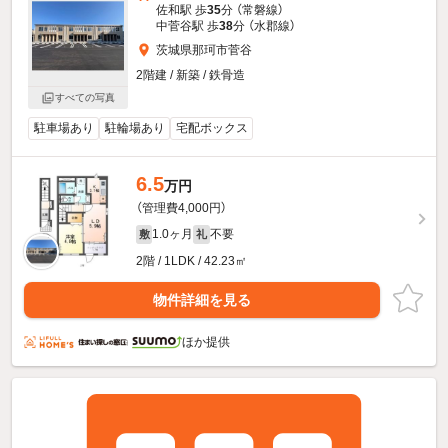
佐和駅 歩
35
分 （常磐線）
中菅谷駅 歩
38
分 （水郡線）
茨城県那珂市菅谷
2階建 / 新築 / 鉄骨造
すべての写真
駐車場あり
駐輪場あり
宅配ボックス
6.5
万円
（管理費4,000円）
1.0ヶ月
不要
敷
礼
2階 / 1LDK / 42.23㎡
物件詳細を見る
ほか提供