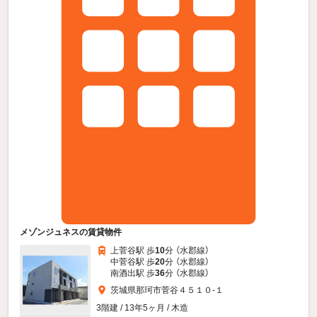
メゾンジュネスの賃貸物件
上菅谷駅 歩
10
分 （水郡線）
中菅谷駅 歩
20
分 （水郡線）
南酒出駅 歩
36
分 （水郡線）
茨城県那珂市菅谷４５１０-１
3階建 / 13年5ヶ月 / 木造