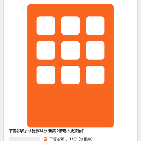
下菅谷駅より徒歩34分 新築 2階建の賃貸物件
下菅谷駅 歩
33
分 （水郡線）