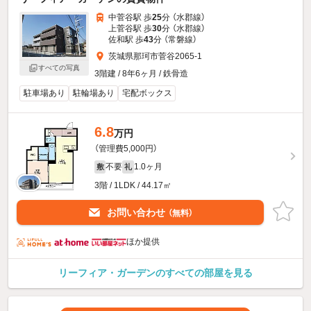
中菅谷駅 歩
25
分 （水郡線）
上菅谷駅 歩
30
分 （水郡線）
佐和駅 歩
43
分 （常磐線）
茨城県那珂市菅谷2065-1
すべての写真
3階建 / 8年6ヶ月 / 鉄骨造
駐車場あり
駐輪場あり
宅配ボックス
6.8
万円
（管理費5,000円）
不要
1.0ヶ月
敷
礼
3階 / 1LDK / 44.17㎡
お問い合わせ
（無料）
ほか提供
リーフィア・ガーデンのすべての部屋を見る