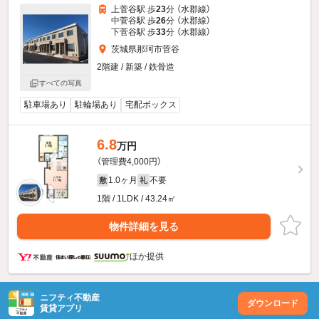
上菅谷駅 歩
23
分 （水郡線）
中菅谷駅 歩
26
分 （水郡線）
下菅谷駅 歩
33
分 （水郡線）
茨城県那珂市菅谷
2階建 / 新築 / 鉄骨造
すべての写真
駐車場あり
駐輪場あり
宅配ボックス
6.8
万円
（管理費4,000円）
1.0ヶ月
不要
敷
礼
1階 / 1LDK / 43.24㎡
物件詳細を見る
ほか提供
ニフティ不動産
ダウンロード
賃貸アプリ