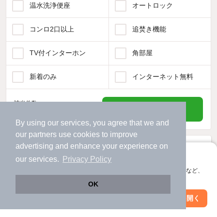
温水洗浄便座
オートロック
コンロ2口以上
追焚き機能
TV付インターホン
角部屋
新着のみ
インターネット無料
該当件数:
物件一覧に反映
74
件
By using our services, you agree that we and
our
partners
use cookies to improve
advertising and enhance your experience on
アプリに切り替えて、サクサクお部屋探し
our services.
Privacy Policy
会員登録なしですぐ使える。マップ検索やお気に入り保存など、
アプリ限定の便利な機能が使えます！
OK
Web版で続行
アプリを開く
市区町村を変更
絞り込み条件を変更