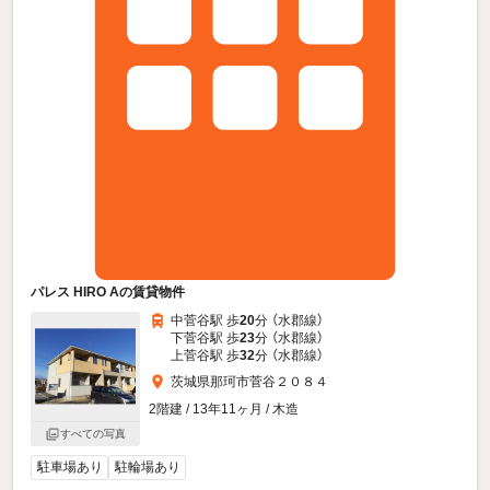
パレス HIRO Aの賃貸物件
中菅谷駅 歩
20
分 （水郡線）
下菅谷駅 歩
23
分 （水郡線）
上菅谷駅 歩
32
分 （水郡線）
茨城県那珂市菅谷２０８４
2階建 / 13年11ヶ月 / 木造
すべての写真
駐車場あり
駐輪場あり