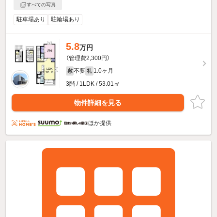
すべての写真
駐車場あり
駐輪場あり
5.8
万円
（管理費2,300円）
不要
1.0ヶ月
敷
礼
3階 / 1LDK / 53.01㎡
物件詳細を見る
ほか提供