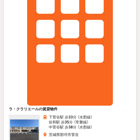
ラ・クラリエールの賃貸物件
下菅谷駅 歩
33
分 （水郡線）
佐和駅 歩
35
分 （常磐線）
中菅谷駅 歩
38
分 （水郡線）
茨城県那珂市菅谷