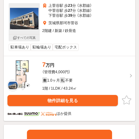
上菅谷駅 歩
23
分 （水郡線）
中菅谷駅 歩
27
分 （水郡線）
下菅谷駅 歩
39
分 （水郡線）
茨城県那珂市菅谷
2階建 / 新築 / 鉄骨造
すべての写真
駐車場あり
駐輪場あり
宅配ボックス
7
万円
（管理費4,000円）
1.0ヶ月
不要
敷
礼
1階 / 1LDK / 43.24㎡
物件詳細を見る
ほか提供