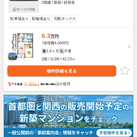
2階建 / 新築 / 鉄骨造
すべての写真
駐車場あり
駐輪場あり
宅配ボックス
6.3
万円
（管理費4,000円）
1.0ヶ月
不要
敷
礼
2階 / 1LDK / 42.23㎡
物件詳細を見る
ほか提供