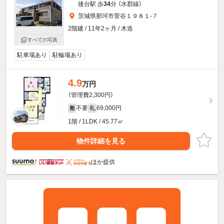
後台駅 歩
34
分 （水郡線）
茨城県那珂市菅谷１９８１-７
2階建 / 11年2ヶ月 / 木造
すべての写真
駐車場あり
駐輪場あり
4.9
万円
（管理費2,300円）
不要
69,000円
敷
礼
1階 / 1LDK / 45.77㎡
物件詳細を見る
ほか提供