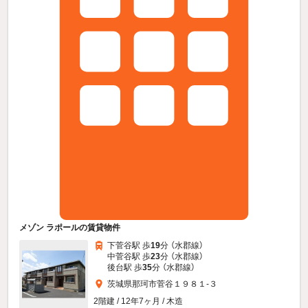
メゾン ラポールの賃貸物件
下菅谷駅 歩
19
分 （水郡線）
中菅谷駅 歩
23
分 （水郡線）
後台駅 歩
35
分 （水郡線）
茨城県那珂市菅谷１９８１-３
2階建 / 12年7ヶ月 / 木造