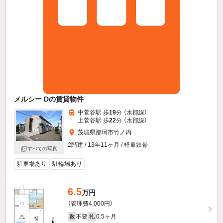
メルシー Dの賃貸物件
中菅谷駅 歩
19
分 （水郡線）
上菅谷駅 歩
22
分 （水郡線）
茨城県那珂市竹ノ内
2階建 / 13年11ヶ月 / 軽量鉄骨
すべての写真
駐車場あり
駐輪場あり
6.5
万円
（管理費4,000円）
不要
0.5ヶ月
敷
礼