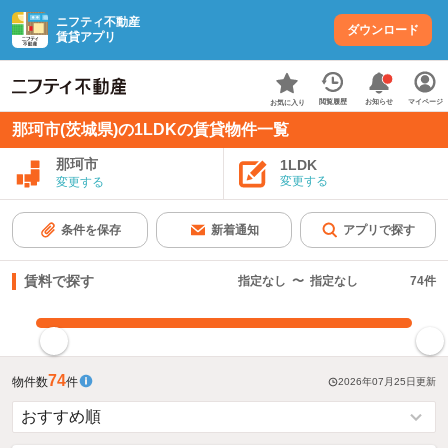
ニフティ不動産
ダウンロード
賃貸アプリ
お知らせ
閲覧履歴
マイページ
お気に入り
那珂市(茨城県)の1LDKの賃貸物件一覧
那珂市
1LDK
変更する
変更する
条件を保存
新着通知
アプリで探す
賃料で探す
指定なし
〜
指定なし
74
件
指定した賃料で絞り込む
74
物件数
件
2026年07月25日
更新