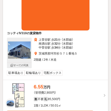
コッティIV310の賃貸物件
上菅谷駅 歩
21
分 （水郡線）
南酒出駅 歩
32
分 （水郡線）
中菅谷駅 歩
34
分 （水郡線）
茨城県那珂市杉５７１番地５
2階建 / 2年 / 木造
すべての写真
駐車場あり
駐輪場あり
宅配ボックス
6.55
万円
（管理費2,900円）
不要
85,500円
敷
礼
1階 / 1LDK / 50.01㎡