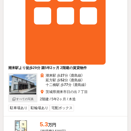
潮来駅より徒歩29分 築5年2ヶ月 2階建の賃貸物件
潮来駅 歩
27
分 （鹿島線）
延方駅 歩
52
分 （鹿島線）
十二橋駅 歩
77
分 （鹿島線）
茨城県潮来市日の出７丁目
2階建 / 5年2ヶ月 / 木造
すべての写真
駐車場あり
駐輪場あり
宅配ボックス
5.3
万円