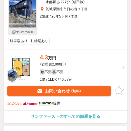
水郷駅 歩
227
分 （成田線）
茨城県潮来市日の出３丁目
2階建 / 26年5ヶ月 / 木造
すべての写真
駐車場あり
駐輪場あり
4.3
万円
（管理費2,000円）
不要
不要
敷
礼
1階 / 1LDK / 40.57㎡
お問い合わせ
（無料）
提供
サンファーストのすべての部屋を見る