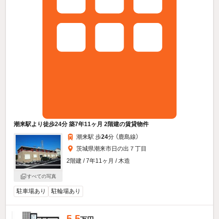
潮来駅より徒歩24分 築7年11ヶ月 2階建の賃貸物件
潮来駅 歩
24
分 （鹿島線）
茨城県潮来市日の出７丁目
2階建 / 7年11ヶ月 / 木造
すべての写真
駐車場あり
駐輪場あり
5.5