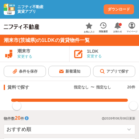
ニフティ不動産
ダウンロード
賃貸アプリ
お知らせ
閲覧履歴
マイページ
お気に入り
潮来市(茨城県)の1LDKの賃貸物件一覧
潮来市
1LDK
変更する
変更する
条件を保存
新着通知
アプリで探す
賃料で探す
指定なし
〜
指定なし
20
件
指定した賃料で絞り込む
20
物件数
件
2026年08月08日
更新