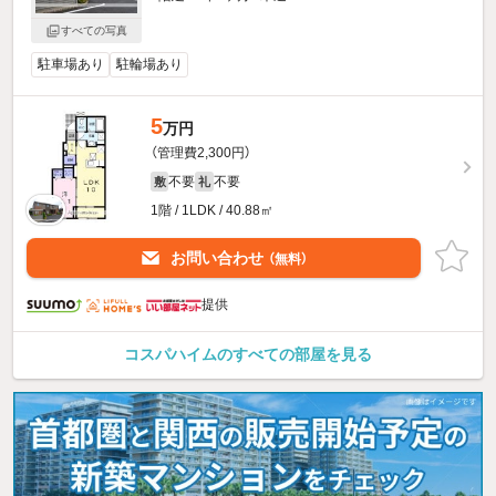
すべての写真
駐車場あり
駐輪場あり
5
万円
（管理費2,300円）
不要
不要
敷
礼
1階 / 1LDK / 40.88㎡
お問い合わせ
（無料）
提供
コスパハイムのすべての部屋を見る