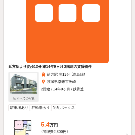
延方駅より徒歩13分 築14年9ヶ月 2階建の賃貸物件
延方駅 歩
13
分 （鹿島線）
茨城県潮来市洲崎
2階建 / 14年9ヶ月 / 鉄骨造
すべての写真
駐車場あり
駐輪場あり
宅配ボックス
5.4
万円
（管理費2,300円）