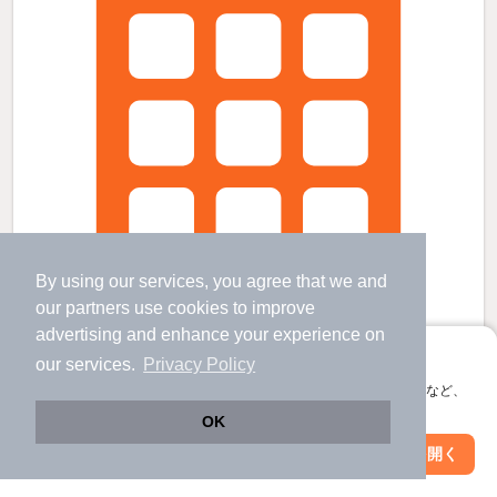
By using our services, you agree that we and
our
partners
use cookies to improve
advertising and enhance your experience on
アプリに切り替えて、サクサクお部屋探し
our services.
Privacy Policy
会員登録なしですぐ使える。マップ検索やお気に入り保存など、
アプリ限定の便利な機能が使えます！
潮来駅より徒歩28分 築1年9ヶ月 2階建の賃貸物件
OK
潮来駅 歩
28
分 （鹿島線）
Web版で続行
アプリを開く
市区町村を変更
絞り込み条件を変更
茨城県潮来市日の出６