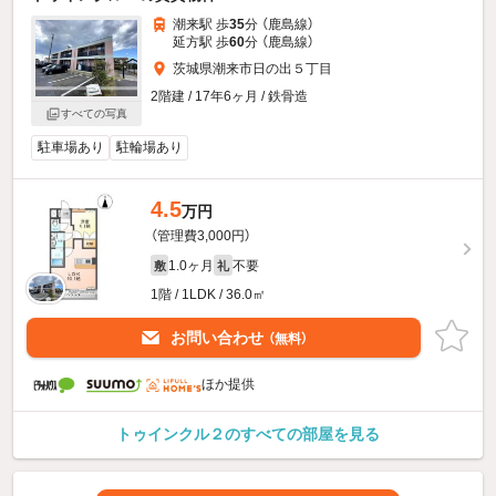
潮来駅 歩
35
分 （鹿島線）
延方駅 歩
60
分 （鹿島線）
茨城県潮来市日の出５丁目
2階建 / 17年6ヶ月 / 鉄骨造
すべての写真
駐車場あり
駐輪場あり
4.5
万円
（管理費3,000円）
1.0ヶ月
不要
敷
礼
1階 / 1LDK / 36.0㎡
お問い合わせ
（無料）
ほか提供
トゥインクル２のすべての部屋を見る