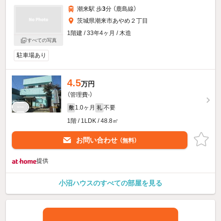
潮来駅 歩
3
分 （鹿島線）
茨城県潮来市あやめ２丁目
1階建 / 33年4ヶ月 / 木造
すべての写真
駐車場あり
4.5
万円
（管理費-）
1.0ヶ月
不要
敷
礼
1階 / 1LDK / 48.8㎡
お問い合わせ
（無料）
提供
小沼ハウスのすべての部屋を見る