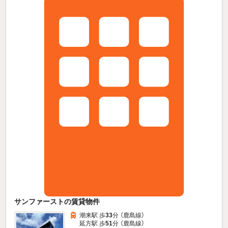
サンファーストの賃貸物件
潮来駅 歩
33
分 （鹿島線）
延方駅 歩
51
分 （鹿島線）