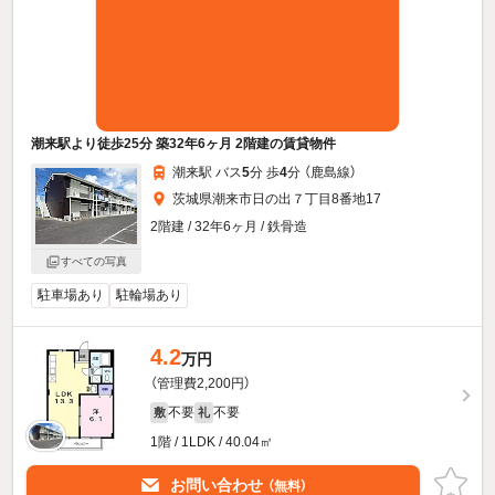
潮来駅より徒歩25分 築32年6ヶ月 2階建の賃貸物件
潮来駅 バス
5
分 歩
4
分 （鹿島線）
茨城県潮来市日の出７丁目8番地17
2階建 / 32年6ヶ月 / 鉄骨造
すべての写真
駐車場あり
駐輪場あり
4.2
万円
（管理費2,200円）
不要
不要
敷
礼
1階 / 1LDK / 40.04㎡
お問い合わせ
（無料）