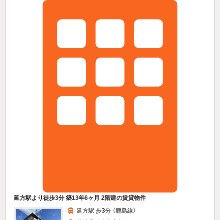
延方駅より徒歩3分 築13年6ヶ月 2階建の賃貸物件
延方駅 歩
3
分 （鹿島線）