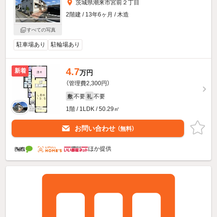
茨城県潮来市宮前２丁目
2階建 / 13年6ヶ月 / 木造
すべての写真
駐車場あり
駐輪場あり
4.7
新着
万円
（管理費2,300円）
不要
不要
敷
礼
1階 / 1LDK / 50.29㎡
お問い合わせ
（無料）
ほか提供