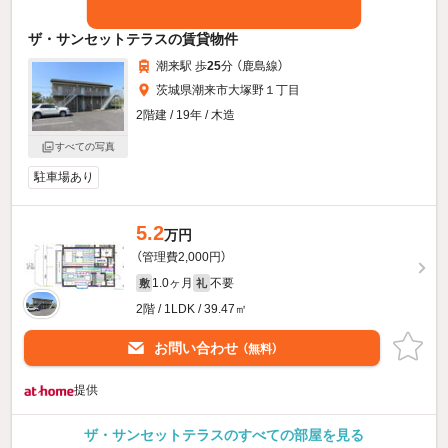
ザ・サンセットテラスの賃貸物件
潮来駅 歩
25
分 （鹿島線）
茨城県潮来市大塚野１丁目
2階建 / 19年 / 木造
すべての写真
駐車場あり
5.2
万円
（管理費2,000円）
1.0ヶ月
不要
敷
礼
2階 / 1LDK / 39.47㎡
お問い合わせ
（無料）
提供
ザ・サンセットテラスのすべての部屋を見る