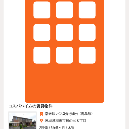
コスパハイムの賃貸物件
潮来駅 バス
3
分 歩
6
分 （鹿島線）
茨城県潮来市日の出８丁目
2階建 / 6年5ヶ月 / 木造