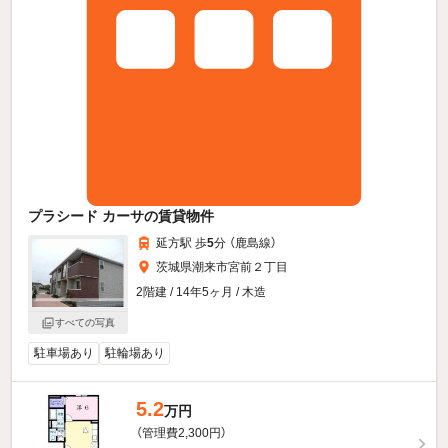
プラシード カーサの賃貸物件
延方駅 歩
5
分 （鹿島線）
茨城県潮来市宮前２丁目
2階建 / 14年5ヶ月 / 木造
すべての写真
駐車場あり
駐輪場あり
5.2
万円
（管理費2,300円）