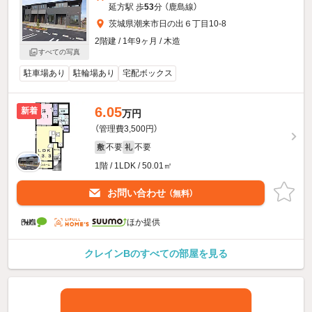
延方駅 歩
53
分 （鹿島線）
茨城県潮来市日の出６丁目10-8
2階建 / 1年9ヶ月 / 木造
すべての写真
駐車場あり
駐輪場あり
宅配ボックス
6.05
新着
万円
（管理費3,500円）
不要
不要
敷
礼
1階 / 1LDK / 50.01㎡
お問い合わせ
（無料）
ほか提供
クレインBのすべての部屋を見る