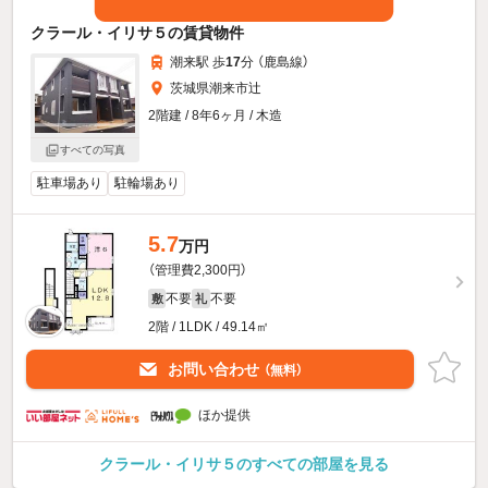
クラール・イリサ５の賃貸物件
潮来駅 歩
17
分 （鹿島線）
茨城県潮来市辻
2階建 / 8年6ヶ月 / 木造
すべての写真
駐車場あり
駐輪場あり
5.7
万円
（管理費2,300円）
不要
不要
敷
礼
2階 / 1LDK / 49.14㎡
お問い合わせ
（無料）
ほか提供
クラール・イリサ５のすべての部屋を見る