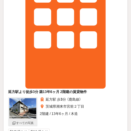
延方駅より徒歩3分 築13年6ヶ月 2階建の賃貸物件
延方駅 歩
3
分 （鹿島線）
茨城県潮来市宮前２丁目
2階建 / 13年6ヶ月 / 木造
すべての写真