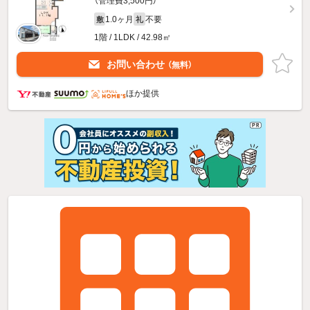
（管理費3,500円）
1.0ヶ月
不要
敷
礼
1階 / 1LDK / 42.98㎡
お問い合わせ
（無料）
ほか提供