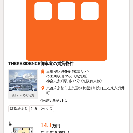
THERESIDENCE御車道の賃貸物件
出町柳駅 歩
8
分 （叡電
など
）
今出川駅 歩
15
分 （烏丸線）
神宮丸太町駅 歩
17
分 （京阪鴨東線）
京都府京都市上京区御車通清和院口上る東入梶井
町
すべての写真
4階建 / 新築 / RC
駐輪場あり
宅配ボックス
14.1
万円
（管理費10,000円）