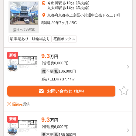
今出川駅 歩
10
分 （烏丸線）
丸太町駅 歩
14
分 （烏丸線）
京都府京都市上京区小川通中立売下る三丁町
5階建 / 9年7ヶ月 / RC
すべての写真
駐車場あり
駐輪場あり
宅配ボックス
9.3
新着
万円
（管理費6,000円）
不要
186,000円
敷
礼
1階 / 1LDK / 37.77㎡
お問い合わせ
（無料）
提供
9.3
新着
万円
（管理費6,000円）
不要
186,000円
敷
礼