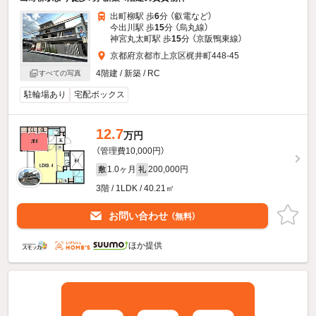
出町柳駅 歩
6
分 （叡電
など
）
今出川駅 歩
15
分 （烏丸線）
神宮丸太町駅 歩
15
分 （京阪鴨東線）
京都府京都市上京区梶井町448-45
4階建 / 新築 / RC
すべての写真
駐輪場あり
宅配ボックス
12.7
万円
（管理費10,000円）
1.0ヶ月
200,000円
敷
礼
3階 / 1LDK / 40.21㎡
お問い合わせ
（無料）
ほか提供