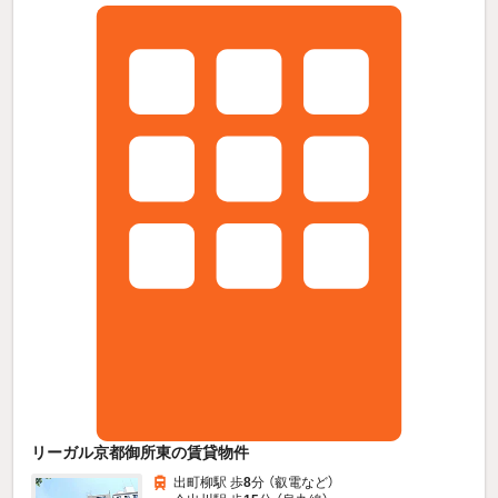
リーガル京都御所東の賃貸物件
出町柳駅 歩
8
分 （叡電
など
）