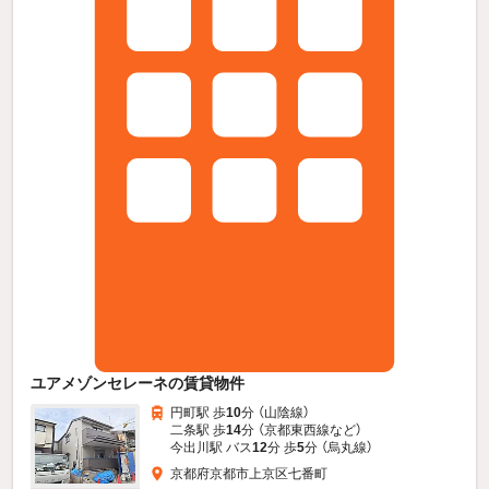
ユアメゾンセレーネの賃貸物件
円町駅 歩
10
分 （山陰線）
二条駅 歩
14
分 （京都東西線
など
）
今出川駅 バス
12
分 歩
5
分 （烏丸線）
京都府京都市上京区七番町