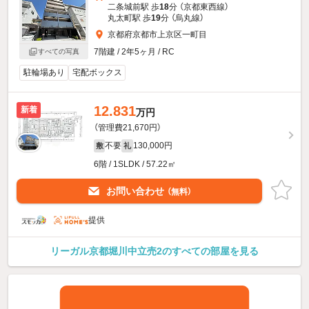
二条城前駅 歩
18
分 （京都東西線）
丸太町駅 歩
19
分 （烏丸線）
京都府京都市上京区一町目
7階建 / 2年5ヶ月 / RC
すべての写真
駐輪場あり
宅配ボックス
12.831
新着
万円
（管理費21,670円）
不要
130,000円
敷
礼
6階 / 1SLDK / 57.22㎡
お問い合わせ
（無料）
提供
リーガル京都堀川中立売2のすべての部屋を見る