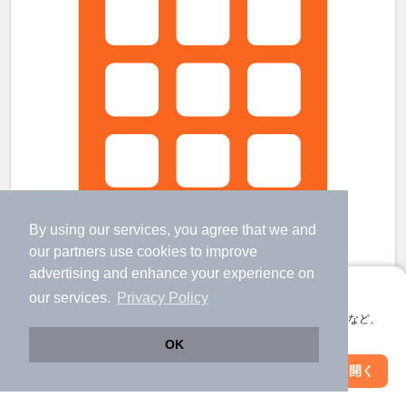
By using our services, you agree that we and
our
partners
use cookies to improve
advertising and enhance your experience on
アプリに切り替えて、サクサクお部屋探し
our services.
Privacy Policy
会員登録なしですぐ使える。マップ検索やお気に入り保存など、
出町柳駅より徒歩7分 新築 4階建の賃貸物件
アプリ限定の便利な機能が使えます！
OK
出町柳駅 歩
6
分 （叡電
など
）
今出川駅 歩
15
分 （烏丸線）
Web版で続行
アプリを開く
神宮丸太町駅 歩
16
分 （京阪鴨東線）
市区町村を変更
絞り込み条件を変更
京都府京都市上京区梶井町448-45