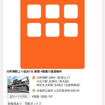
出町柳駅より徒歩7分 新築 4階建の賃貸物件
出町柳駅 歩
6
分 （叡電
など
）
今出川駅 歩
15
分 （烏丸線）
神宮丸太町駅 歩
15
分 （京阪鴨東線）
京都府京都市上京区梶井町448-45
4階建 / 新築 / RC
すべての写真
駐輪場あり
宅配ボックス