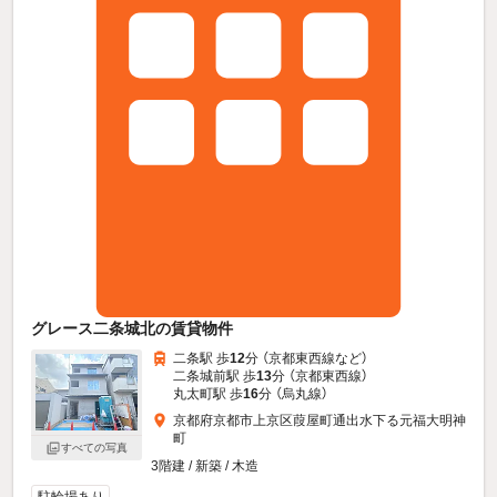
グレース二条城北の賃貸物件
二条駅 歩
12
分 （京都東西線
など
）
二条城前駅 歩
13
分 （京都東西線）
丸太町駅 歩
16
分 （烏丸線）
京都府京都市上京区葭屋町通出水下る元福大明神
町
すべての写真
3階建 / 新築 / 木造