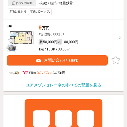
2階建 / 新築 / 軽量鉄骨
すべての写真
駐輪場あり
宅配ボックス
9
万円
（管理費6,000円）
50,000円
100,000円
敷
礼
1階 / 1LDK / 38.66㎡
お問い合わせ
（無料）
ほか提供
ユアメゾンセレーネのすべての部屋を見る