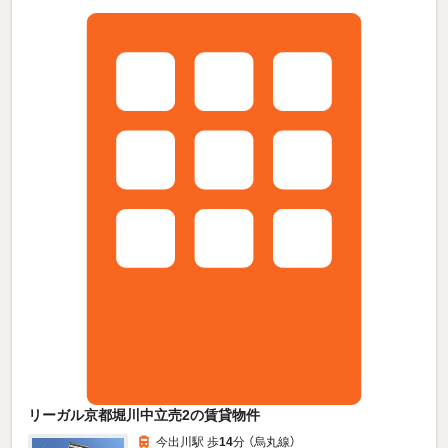
リーガル京都堀川中立売2の賃貸物件
今出川駅 歩
14
分 （烏丸線）