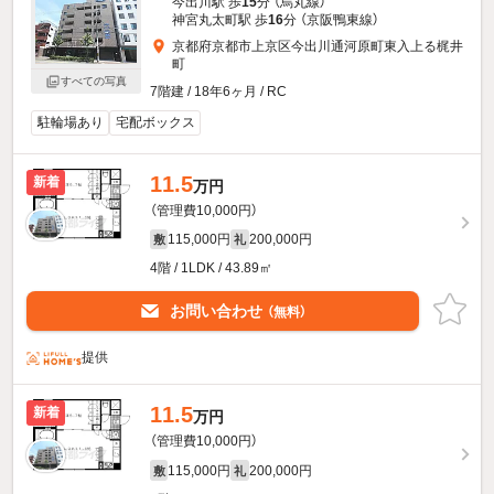
今出川駅 歩
15
分 （烏丸線）
神宮丸太町駅 歩
16
分 （京阪鴨東線）
京都府京都市上京区今出川通河原町東入上る梶井
町
すべての写真
7階建 / 18年6ヶ月 / RC
駐輪場あり
宅配ボックス
11.5
新着
万円
（管理費10,000円）
115,000円
200,000円
敷
礼
4階 / 1LDK / 43.89㎡
お問い合わせ
（無料）
提供
11.5
新着
万円
（管理費10,000円）
115,000円
200,000円
敷
礼