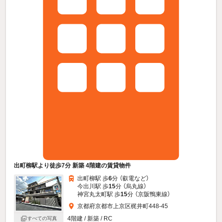
出町柳駅より徒歩7分 新築 4階建の賃貸物件
出町柳駅 歩
6
分 （叡電
など
）
今出川駅 歩
15
分 （烏丸線）
神宮丸太町駅 歩
15
分 （京阪鴨東線）
京都府京都市上京区梶井町448-45
4階建 / 新築 / RC
すべての写真