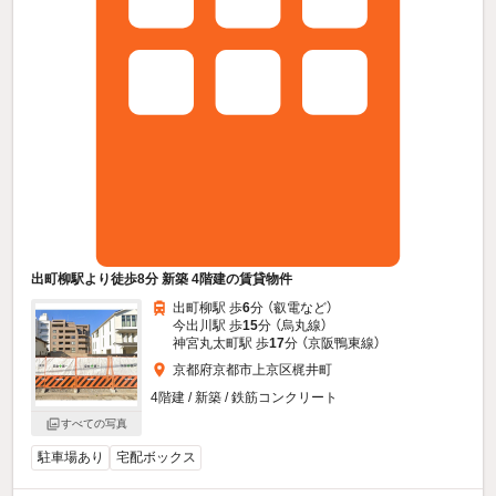
出町柳駅より徒歩8分 新築 4階建の賃貸物件
出町柳駅 歩
6
分 （叡電
など
）
今出川駅 歩
15
分 （烏丸線）
神宮丸太町駅 歩
17
分 （京阪鴨東線）
京都府京都市上京区梶井町
4階建 / 新築 / 鉄筋コンクリート
すべての写真
駐車場あり
宅配ボックス