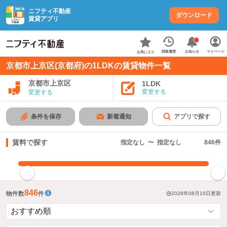
ニフティ不動産
ダウンロード
賃貸アプリ
お知らせ
閲覧履歴
マイページ
お気に入り
京都市上京区(京都府)の1LDKの賃貸物件一覧
京都市上京区
1LDK
変更する
変更する
条件を保存
新着通知
アプリで探す
賃料で探す
指定なし
〜
指定なし
846
件
指定した賃料で絞り込む
846
物件数
件
2026年08月10日
更新