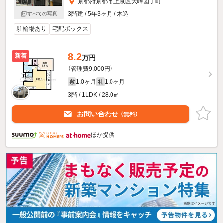
京都府京都市上京区大峰図子町
3階建 / 5年3ヶ月 / 木造
すべての写真
駐輪場あり
宅配ボックス
8.2
新着
万円
（管理費9,000円）
1.0ヶ月
1.0ヶ月
敷
礼
3階 / 1LDK / 28.0㎡
お問い合わせ
（無料）
ほか提供