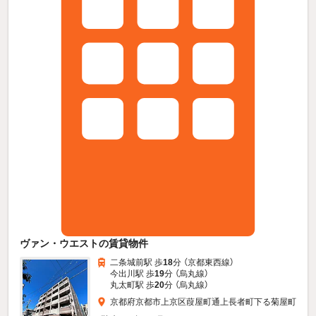
ヴァン・ウエストの賃貸物件
二条城前駅 歩
18
分 （京都東西線）
今出川駅 歩
19
分 （烏丸線）
丸太町駅 歩
20
分 （烏丸線）
京都府京都市上京区葭屋町通上長者町下る菊屋町