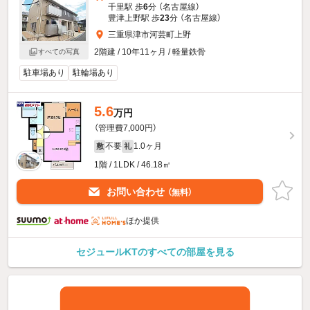
千里駅 歩
6
分 （名古屋線）
豊津上野駅 歩
23
分 （名古屋線）
三重県津市河芸町上野
2階建 / 10年11ヶ月 / 軽量鉄骨
すべての写真
駐車場あり
駐輪場あり
5.6
万円
（管理費7,000円）
不要
1.0ヶ月
敷
礼
1階 / 1LDK / 46.18㎡
お問い合わせ
（無料）
ほか提供
セジュールKTのすべての部屋を見る