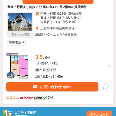
豊津上野駅より徒歩11分 築40年11ヶ月 2階建の賃貸物件
伊勢上野駅 歩
25
分 （伊勢鉄道）
豊津上野駅 歩
5
分 （名古屋線）
河芸駅 歩
21
分 （伊勢鉄道）
三重県津市河芸町中別保
2階建 / 40年11ヶ月 / 軽量鉄骨
すべての写真
駐車場あり
3.5
万円
（管理費2,000円）
不要
不要
敷
礼
1階 / 1LDK / 34.65㎡
お問い合わせ
（無料）
提供
ニフティ不動産
ダウンロード