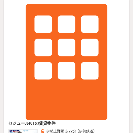
セジュールKTの賃貸物件
伊勢上野駅 歩
22
分 （伊勢鉄道）