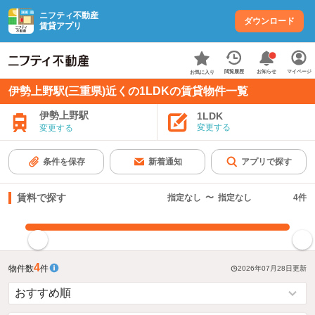
ニフティ不動産
ダウンロード
賃貸アプリ
お知らせ
閲覧履歴
マイページ
お気に入り
伊勢上野駅(三重県)近くの1LDKの賃貸物件一覧
伊勢上野駅
1LDK
変更する
変更する
条件を保存
新着通知
アプリで探す
賃料で探す
指定なし
〜
指定なし
4
件
指定した賃料で絞り込む
4
物件数
件
2026年07月28日
更新