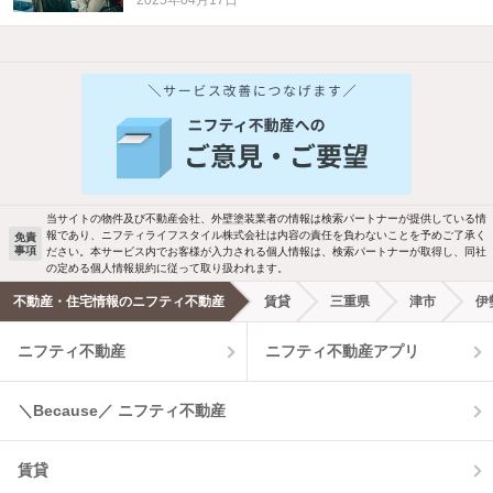
他の人はこんな条件で絞り込んでいます！
人気のこだわり条件
バス・トイレ別
2階以上
駐車場あり
ペット相談
当サイトの物件及び不動産会社、外壁塗装業者の情報は検索パートナーが提供している情
報であり、ニフティライフスタイル株式会社は内容の責任を負わないことを予めご了承く
免責
事項
ださい。本サービス内でお客様が入力される個人情報は、検索パートナーが取得し、同社
洗濯機置場あり
独立洗面台
の定める個人情報規約に従って取り扱われます。
不動産・住宅情報のニフティ不動産
賃貸
三重県
津市
伊
エアコンあり
都市ガス
ニフティ不動産
ニフティ不動産アプリ
温水洗浄便座
オートロック
＼Because／ ニフティ不動産
コンロ2口以上
追焚き機能
賃貸
TV付インターホン
角部屋