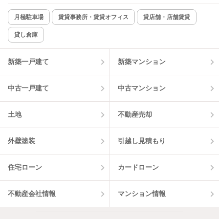
新着のみ
インターネット無料
月極駐車場
賃貸事務所・賃貸オフィス
貸店舗・店舗賃貸
貸し倉庫
該当件数:
物件一覧に反映
4
件
新築一戸建て
新築マンション
中古一戸建て
中古マンション
土地
不動産売却
外壁塗装
引越し見積もり
住宅ローン
カードローン
不動産会社情報
マンション情報