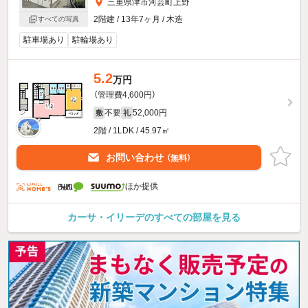
三重県津市河芸町上野
2階建 / 13年7ヶ月 / 木造
すべての写真
駐車場あり
駐輪場あり
5.2
万円
（管理費4,600円）
不要
52,000円
敷
礼
2階 / 1LDK / 45.97㎡
お問い合わせ
（無料）
ほか提供
カーサ・イリーデのすべての部屋を見る