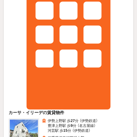
カーサ・イリーデの賃貸物件
伊勢上野駅 歩
27
分 （伊勢鉄道）
豊津上野駅 歩
9
分 （名古屋線）
河芸駅 歩
15
分 （伊勢鉄道）