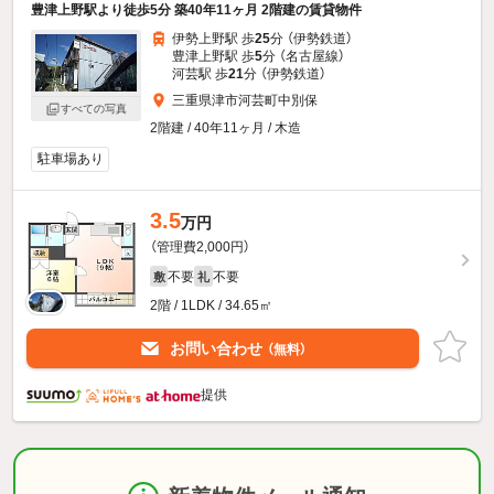
豊津上野駅より徒歩5分 築40年11ヶ月 2階建の賃貸物件
伊勢上野駅 歩
25
分 （伊勢鉄道）
豊津上野駅 歩
5
分 （名古屋線）
河芸駅 歩
21
分 （伊勢鉄道）
三重県津市河芸町中別保
すべての写真
2階建 / 40年11ヶ月 / 木造
駐車場あり
3.5
万円
（管理費2,000円）
不要
不要
敷
礼
2階 / 1LDK / 34.65㎡
お問い合わせ
（無料）
提供