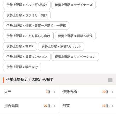
伊勢上野駅 x ペット可（相談）
伊勢上野駅 x デザイナーズ
伊勢上野駅 x ファミリー向け
伊勢上野駅 x 借家・賃貸一戸建て・一軒家
伊勢上野駅 x ふたり暮らし向け
伊勢上野駅 x 新築＆築浅
伊勢上野駅 x 3LDK
伊勢上野駅 x 家賃4万円以下
伊勢上野駅 x 賃貸マンション
伊勢上野駅 x リノベーション
伊勢上野駅 x 学生向け
伊勢上野駅近くの駅から探す
大三
伊勢石橋
3
件
10
件
川合高岡
河芸
27
件
13
件