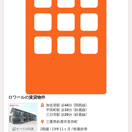
ロワールの賃貸物件
加佐登駅 歩
44
分 （関西線）
平田町駅 歩
10
分 （鈴鹿線）
三日市駅 歩
20
分 （鈴鹿線）
三重県鈴鹿市算所町
2階建 / 19年11ヶ月 / 軽量鉄骨
すべての写真