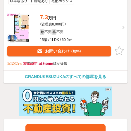
駐車場あり
駐輪場あり
宅配ボックス
7.3
万円
（管理費8,000円）
不要
不要
敷
礼
15階 / 1LDK / 60.0㎡
お問い合わせ
（無料）
ほか提供
GRANDUKESUZUKAのすべての部屋を見る