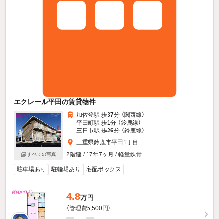
エクレール平田の賃貸物件
加佐登駅 歩
37
分 （関西線）
平田町駅 歩
1
分 （鈴鹿線）
三日市駅 歩
26
分 （鈴鹿線）
三重県鈴鹿市平田1丁目
2階建 / 17年7ヶ月 / 軽量鉄骨
すべての写真
駐車場あり
駐輪場あり
宅配ボックス
4.8
万円
（管理費5,500円）