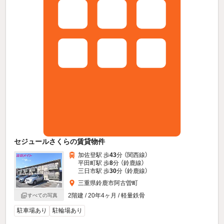
セジュールさくらの賃貸物件
加佐登駅 歩
43
分 （関西線）
平田町駅 歩
8
分 （鈴鹿線）
三日市駅 歩
30
分 （鈴鹿線）
三重県鈴鹿市阿古曽町
2階建 / 20年4ヶ月 / 軽量鉄骨
すべての写真
駐車場あり
駐輪場あり