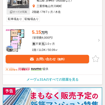
亀山駅 歩
94
分 （関西線
など
）
三重県亀山市川崎町
2階建 / 7年7ヶ月 / 木造
すべての写真
駐車場あり
駐輪場あり
5.15
万円
（管理費4,000円）
不要
1.0ヶ月
敷
礼
1階 / 1LDK / 50.09㎡
お問い合わせ
（無料）
提供
メーヴェ31Aのすべての部屋を見る