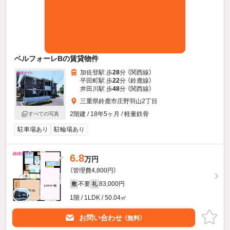
ベルフォーレBの賃貸物件
加佐登駅 歩
28
分 （関西線）
平田町駅 歩
22
分 （鈴鹿線）
井田川駅 歩
48
分 （関西線）
三重県鈴鹿市庄野羽山2丁目
2階建 / 18年5ヶ月 / 軽量鉄骨
すべての写真
駐車場あり
駐輪場あり
6.8
万円
（管理費4,800円）
不要
83,000円
敷
礼
1階 / 1LDK / 50.04㎡
お問い合わせ
（無料）