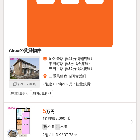
Aliceの賃貸物件
加佐登駅 歩
46
分 （関西線）
平田町駅 歩
8
分 （鈴鹿線）
三日市駅 歩
32
分 （鈴鹿線）
三重県鈴鹿市阿古曽町
2階建 / 17年9ヶ月 / 軽量鉄骨
すべての写真
駐車場あり
駐輪場あり
5
万円
（管理費7,000円）
不要
不要
敷
礼
2階 / 1LDK / 37.78㎡