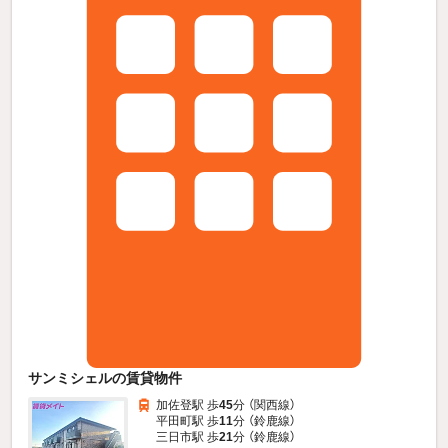
サンミシェルの賃貸物件
加佐登駅 歩
45
分 （関西線）
平田町駅 歩
11
分 （鈴鹿線）
三日市駅 歩
21
分 （鈴鹿線）