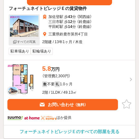
フォーチュネイトビレッジＥの賃貸物件
加佐登駅 歩
43
分 （関西線）
三日市駅 歩
12
分 （鈴鹿線）
平田町駅 歩
14
分 （鈴鹿線）
三重県鈴鹿市算所4丁目
2階建 / 13年1ヶ月 / 木造
すべての写真
駐車場あり
駐輪場あり
5.8
万円
（管理費2,300円）
不要
1.0ヶ月
敷
礼
2階 / 1LDK / 49.13㎡
お問い合わせ
（無料）
ほか提供
フォーチュネイトビレッジＥのすべての部屋を見る