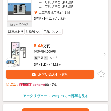
平田町駅 歩
11
分 （鈴鹿線）
三日市駅 歩
18
分 （鈴鹿線）
三重県鈴鹿市算所5丁目
2階建 / 1年11ヶ月 / 木造
すべての写真
駐車場あり
駐輪場あり
宅配ボックス
6.45
万円
（管理費4,600円）
不要
1.0ヶ月
敷
礼
2階 / 1LDK / 44.32㎡
お問い合わせ
（無料）
ほか提供
アークリヴェールIVのすべての部屋を見る