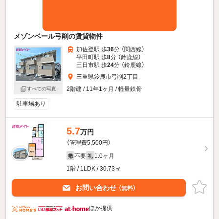
メゾンベール弓削の賃貸物件
加佐登駅 歩
36
分 （関西線）
平田町駅 歩
8
分 （鈴鹿線）
三日市駅 歩
24
分 （鈴鹿線）
三重県鈴鹿市弓削2丁目
2階建 / 11年1ヶ月 / 軽量鉄骨
すべての写真
駐車場あり
5.7
万円
（管理費5,500円）
不要
1.0ヶ月
敷
礼
1階 / 1LDK / 30.73㎡
お問い合わせ
（無料）
ほか提供