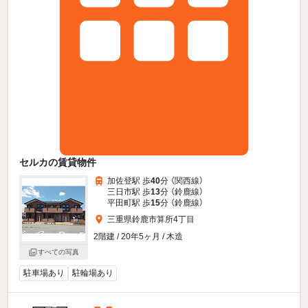
セルカの賃貸物件
加佐登駅 歩
40
分 （関西線）
三日市駅 歩
13
分 （鈴鹿線）
平田町駅 歩
15
分 （鈴鹿線）
三重県鈴鹿市算所4丁目
2階建 / 20年5ヶ月 / 木造
すべての写真
駐車場あり
駐輪場あり