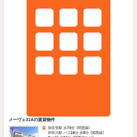
メーヴェ31Aの賃貸物件
加佐登駅 歩
74
分 （関西線）
井田川駅 バス
18
分 歩
8
分 （関西線）