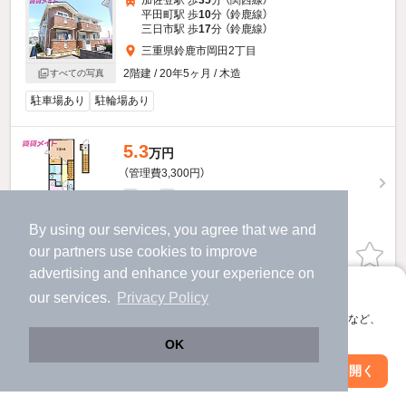
加佐登駅 歩
35
分 （関西線）
平田町駅 歩
10
分 （鈴鹿線）
三日市駅 歩
17
分 （鈴鹿線）
三重県鈴鹿市岡田2丁目
2階建 / 20年5ヶ月 / 木造
すべての写真
駐車場あり
駐輪場あり
5.3
万円
（管理費3,300円）
不要
不要
敷
礼
2階 / 1LDK / 41.98㎡
By using our services, you agree that we and
our
partners
use cookies to improve
お問い合わせ
（無料）
advertising and enhance your experience on
アプリに切り替えて、サクサクお部屋探し
ほか提供
our services.
Privacy Policy
会員登録なしですぐ使える。マップ検索やお気に入り保存など、
マリーアプローズのすべての部屋を見る
アプリ限定の便利な機能が使えます！
OK
Web版で続行
アプリを開く
駅・沿線を変更
絞り込み条件を変更
他の人はこんな条件で絞り込んでいます！