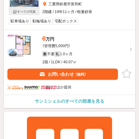
三重県鈴鹿市算所町
2階建 / 19年11ヶ月 / 軽量鉄骨
すべての写真
駐車場あり
駐輪場あり
宅配ボックス
6
万円
（管理費5,000円）
不要
1.0ヶ月
敷
礼
1階 / 1LDK / 40.07㎡
お問い合わせ
（無料）
ほか提供
サンミシェルのすべての部屋を見る