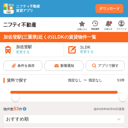
ニフティ不動産
ダウンロード
賃貸アプリ
お知らせ
閲覧履歴
マイページ
お気に入り
加佐登駅(三重県)近くの1LDKの賃貸物件一覧
加佐登駅
1LDK
変更する
変更する
条件を保存
新着通知
アプリで探す
賃料で探す
指定なし
〜
指定なし
53
件
指定した賃料で絞り込む
53
物件数
件
2026年08月03日
更新