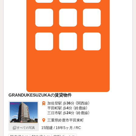
GRANDUKESUZUKAの賃貸物件
加佐登駅 歩
36
分 （関西線）
平田町駅 歩
4
分 （鈴鹿線）
三日市駅 歩
24
分 （鈴鹿線）
三重県鈴鹿市平田東町
15階建 / 18年5ヶ月 / RC
すべての写真