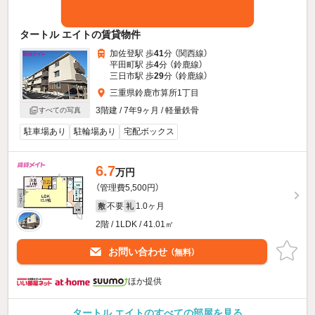
タートル エイトの賃貸物件
加佐登駅 歩
41
分 （関西線）
平田町駅 歩
4
分 （鈴鹿線）
三日市駅 歩
29
分 （鈴鹿線）
三重県鈴鹿市算所1丁目
3階建 / 7年9ヶ月 / 軽量鉄骨
すべての写真
駐車場あり
駐輪場あり
宅配ボックス
6.7
万円
（管理費5,500円）
不要
1.0ヶ月
敷
礼
2階 / 1LDK / 41.01㎡
お問い合わせ
（無料）
ほか提供
タートル エイトのすべての部屋を見る