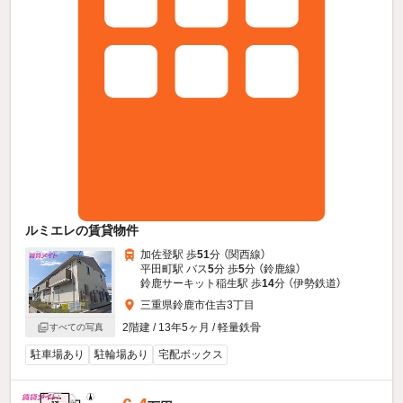
ルミエレの賃貸物件
加佐登駅 歩
51
分 （関西線）
平田町駅 バス
5
分 歩
5
分 （鈴鹿線）
鈴鹿サーキット稲生駅 歩
14
分 （伊勢鉄道）
三重県鈴鹿市住吉3丁目
2階建 / 13年5ヶ月 / 軽量鉄骨
すべての写真
駐車場あり
駐輪場あり
宅配ボックス