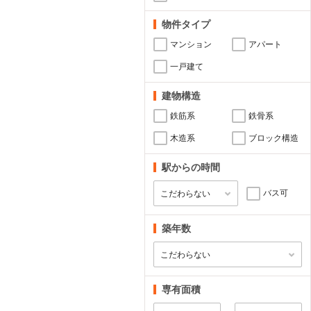
物件タイプ
マンション
アパート
一戸建て
建物構造
鉄筋系
鉄骨系
木造系
ブロック構造
駅からの時間
バス可
築年数
専有面積