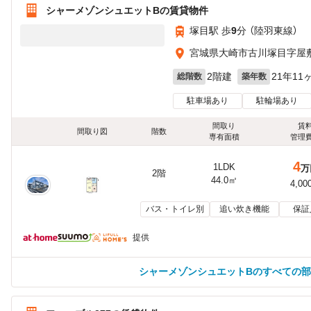
シャーメゾンシュエットBの賃貸物件
塚目駅 歩
9
分 （陸羽東線）
宮城県大崎市古川塚目字屋敷
2階建
21年11
総階数
築年数
駐車場あり
駐輪場あり
間取り
賃
間取り図
階数
専有面積
管理
4
1LDK
万
2階
44.0㎡
4,00
バス・トイレ別
追い炊き機能
保証
提供
シャーメゾンシュエットBのすべての