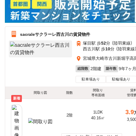
sacraleサクラーレ西古川の賃貸物件
塚目駅 歩
52
分 （陸羽東線）
西古川駅 歩
10
分 （陸羽東線
宮城県大崎市古川新堀字高
2階建
9年7ヶ
総階数
築年数
駐車場あり
駐輪場あり
間取り
賃
間取り図
階数
専有面積
管理
新着
3.9
1LDK
2階
40.16㎡
3,50