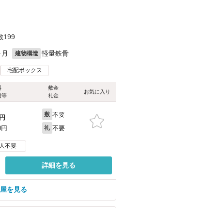
199
ヶ月
軽量鉄骨
建物構造
宅配ボックス
料
敷金
お気に入り
費等
礼金
不要
敷
円
不要
0円
礼
人不要
詳細を見る
部屋を見る