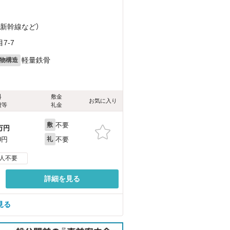
北新幹線
など
）
7-7
軽量鉄骨
物構造
料
敷金
お気に入り
費等
礼金
不要
敷
万円
不要
0円
礼
人不要
詳細を見る
見る