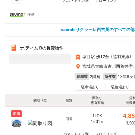
バス・トイレ別
フローリング
提供
sacraleサクラーレ西古川のすべての
ナ.ティム Bの賃貸物件
塚目駅 歩
17
分 （陸羽東線）
宮城県大崎市古川西荒井字
2階建
13年8ヶ
総階数
築年数
駐車場あり
駐輪場あり
間取り
賃
間取り図
階数
専有面積
管理
新着
4.85
1LDK
1階
45.31㎡
3,50
バス・トイレ別
フローリング