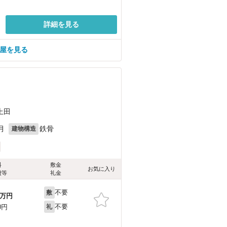
詳細を見る
部屋を見る
上田
月
鉄骨
建物構造
料
敷金
お気に入り
費等
礼金
不要
敷
万円
不要
0円
礼