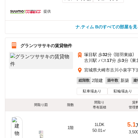
提供
ナ.ティム Bのすべての部屋を見
グランツササキの賃貸物件
塚目駅 歩
32
分 （陸羽東線）
古川駅 バス
17
分 歩
3
分 （
宮城県大崎市古川小泉字下
2階建
新築
総階数
築年数
建
駐車場あり
駐輪場あり
間取り
賃
間取り図
階数
専有面積
管理
5.1
1LDK
1階
50.01㎡
3,50