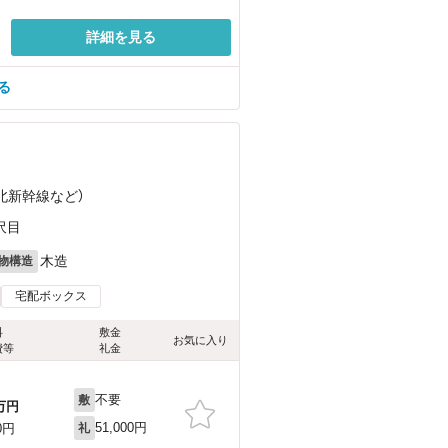
詳細を見る
る
東北新幹線
など
）
沢目
木造
物構造
宅配ボックス
料
敷金
お気に入り
費等
礼金
不要
敷
万円
51,000円
0円
礼