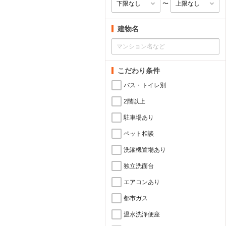
〜
建物名
こだわり条件
バス・トイレ別
2階以上
駐車場あり
ペット相談
洗濯機置場あり
独立洗面台
エアコンあり
都市ガス
温水洗浄便座