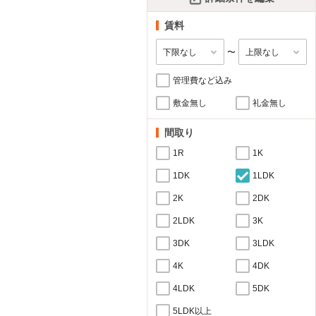
賃料
〜
管理費など込み
敷金無し
礼金無し
間取り
1R
1K
1DK
1LDK
2K
2DK
2LDK
3K
3DK
3LDK
4K
4DK
4LDK
5DK
5LDK以上