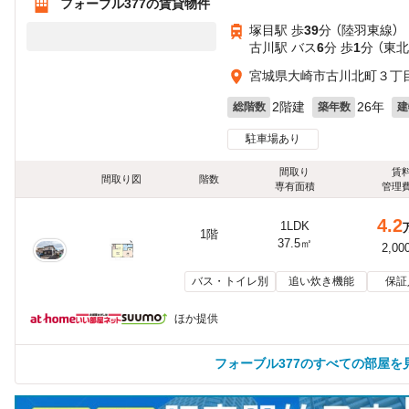
フォーブル377の賃貸物件
塚目駅 歩
39
分 （陸羽東線）
古川駅 バス
6
分 歩
1
分 （東
宮城県大崎市古川北町３丁目
2階建
26年
総階数
築年数
建
駐車場あり
間取り
賃
間取り図
階数
専有面積
管理
4.2
1LDK
1階
37.5㎡
2,00
バス・トイレ別
追い炊き機能
保証
ほか提供
フォーブル377のすべての部屋を