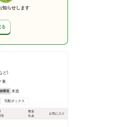
お知らせします
取る
など
）
ノ巣
木造
物構造
宅配ボックス
料
敷金
お気に入り
費等
礼金