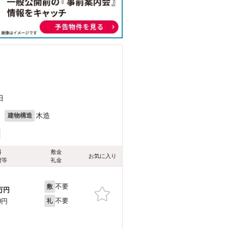
）
田
月
木造
建物構造
料
敷金
お気に入り
費等
礼金
不要
敷
万円
不要
0円
礼