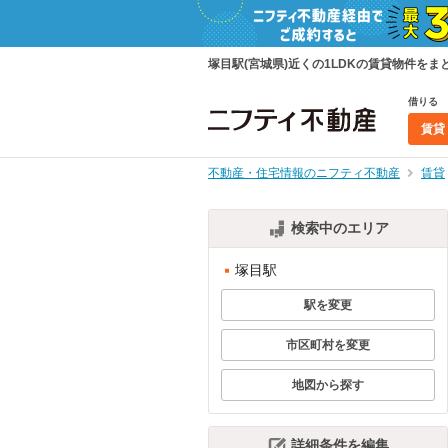
塚目駅(宮城県)近くの1LDKの賃貸物件を
借りる
賃貸
不動産・住宅情報のニフティ不動産
賃貸
検索中のエリア
塚目駅
駅を変更
市区町村を変更
地図から探す
詳細条件を編集