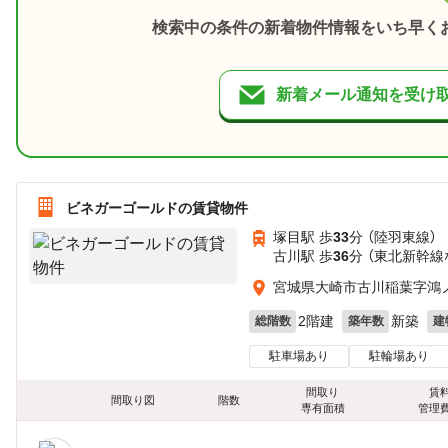
検索中の条件の新着物件情報をいち早く
新着メール通知を受け
ビネガーゴールドの賃貸物件
塚目駅 歩
33
分 （陸羽東線）
古川駅 歩
36
分 （東北新幹線
宮城県大崎市古川稲葉字鴻
2階建
新築
総階数
築年数
建
駐車場あり
駐輪場あり
間取り
賃
間取り図
階数
専有面積
管理