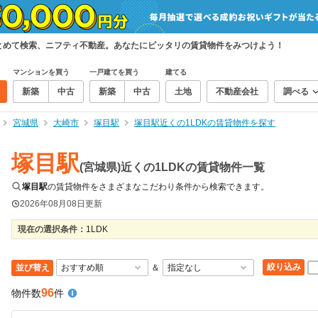
まとめて検索、ニフティ不動産。あなたにピッタリの賃貸物件をみつけよう！
マンションを買う
一戸建てを買う
建てる
新築
中古
新築
中古
土地
不動産会社
調べる
宮城県
大崎市
塚目駅
塚目駅近くの1LDKの賃貸物件を探す
塚目駅
(宮城県)近くの1LDKの賃貸物件一覧
塚目駅
の賃貸物件をさまざまなこだわり条件から検索できます。
2026年08月08日
更新
現在の選択条件：
1LDK
絞り込み
並び替え
＆
96
物件数
件