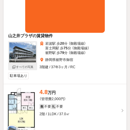
山之井プラザの賃貸物件
岩波駅 歩
20
分 （御殿場線）
富士岡駅 歩
75
分 （御殿場線）
裾野駅 歩
79
分 （御殿場線）
静岡県裾野市御宿
3階建 / 37年3ヶ月 / RC
すべての写真
駐車場あり
4.8
万円
（管理費2,000円）
不要
不要
敷
礼
2階 / 1LDK / 37.0㎡