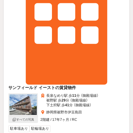
サンフィールド イーストの賃貸物件
長泉なめり駅 歩
11
分 （御殿場線）
裾野駅 歩
29
分 （御殿場線）
下土狩駅 歩
41
分 （御殿場線）
静岡県裾野市伊豆島田
2階建 / 17年7ヶ月 / RC
すべての写真
駐車場あり
駐輪場あり