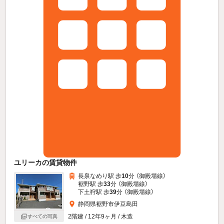
ユリーカの賃貸物件
長泉なめり駅 歩
10
分 （御殿場線）
裾野駅 歩
33
分 （御殿場線）
下土狩駅 歩
39
分 （御殿場線）
静岡県裾野市伊豆島田
2階建 / 12年9ヶ月 / 木造
すべての写真