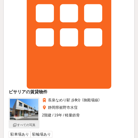
ビサリアの賃貸物件
長泉なめり駅 歩
9
分 （御殿場線）
静岡県裾野市水窪
2階建 / 19年 / 軽量鉄骨
すべての写真
駐車場あり
駐輪場あり