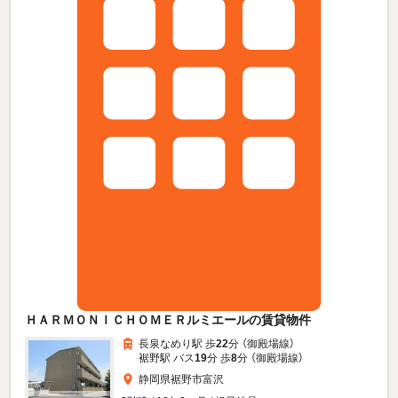
ＨＡＲＭＯＮＩＣＨＯＭＥＲルミエールの賃貸物件
長泉なめり駅 歩
22
分 （御殿場線）
裾野駅 バス
19
分 歩
8
分 （御殿場線）
静岡県裾野市富沢