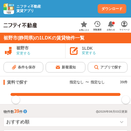
ニフティ不動産
ダウンロード
賃貸アプリ
お知らせ
閲覧履歴
マイページ
お気に入り
裾野市(静岡県)の1LDKの賃貸物件一覧
裾野市
1LDK
変更する
変更する
条件を保存
新着通知
アプリで探す
賃料で探す
指定なし
〜
指定なし
39
件
指定した賃料で絞り込む
39
物件数
件
2026年08月03日
更新