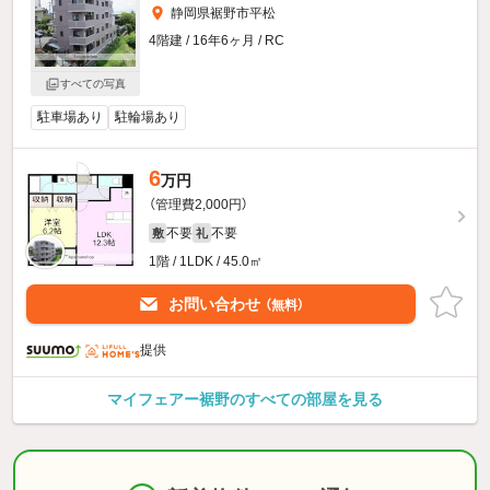
静岡県裾野市平松
4階建 / 16年6ヶ月 / RC
すべての写真
駐車場あり
駐輪場あり
6
万円
（管理費2,000円）
不要
不要
敷
礼
1階 / 1LDK / 45.0㎡
お問い合わせ
（無料）
提供
マイフェアー裾野のすべての部屋を見る