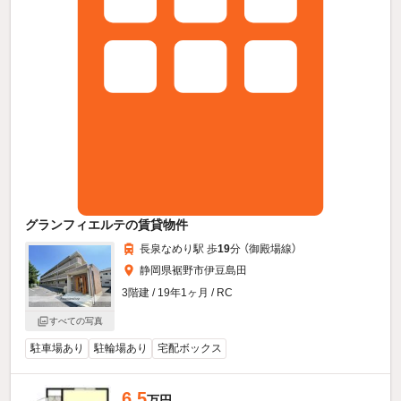
グランフィエルテの賃貸物件
長泉なめり駅 歩
19
分 （御殿場線）
静岡県裾野市伊豆島田
3階建 / 19年1ヶ月 / RC
すべての写真
駐車場あり
駐輪場あり
宅配ボックス
6.5
万円