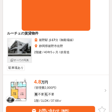
ルーチェの賃貸物件
裾野駅 歩
17
分 （御殿場線）
静岡県裾野市佐野
2階建 / 40年5ヶ月 / 鉄骨造
すべての写真
駐車場あり
4.8
万円
（管理費2,000円）
不要
不要
敷
礼
1階 / 1LDK / 37.68㎡
お問い合わせ
（無料）