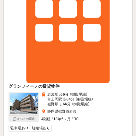
グランフィーノの賃貸物件
岩波駅 歩
6
分 （御殿場線）
富士岡駅 歩
64
分 （御殿場線）
裾野駅 歩
66
分 （御殿場線）
静岡県裾野市岩波
4階建 / 18年5ヶ月 / RC
すべての写真
駐車場あり
駐輪場あり