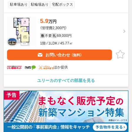
駐車場あり
駐輪場あり
宅配ボックス
5.9
万円
（管理費2,300円）
不要
69,000円
敷
礼
1階 / 1LDK / 45.77㎡
お問い合わせ
（無料）
ほか提供
ユリーカのすべての部屋を見る