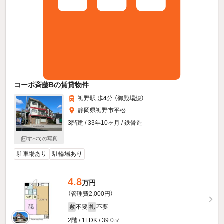
コーポ斉藤Bの賃貸物件
裾野駅 歩
4
分 （御殿場線）
静岡県裾野市平松
3階建 / 33年10ヶ月 / 鉄骨造
すべての写真
駐車場あり
駐輪場あり
4.8
万円
（管理費2,000円）
不要
不要
敷
礼
2階 / 1LDK / 39.0㎡