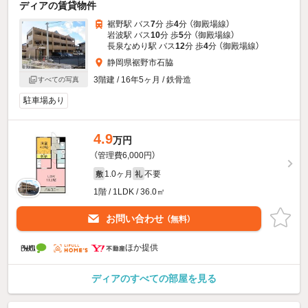
ディアの賃貸物件
裾野駅 バス
7
分 歩
4
分 （御殿場線）
岩波駅 バス
10
分 歩
5
分 （御殿場線）
長泉なめり駅 バス
12
分 歩
4
分 （御殿場線）
静岡県裾野市石脇
3階建 / 16年5ヶ月 / 鉄骨造
すべての写真
駐車場あり
4.9
万円
（管理費6,000円）
1.0ヶ月
不要
敷
礼
1階 / 1LDK / 36.0㎡
お問い合わせ
（無料）
ほか提供
ディアのすべての部屋を見る