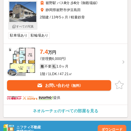
裾野駅 バス
8
分 歩
6
分 （御殿場線）
静岡県裾野市伊豆島田
2階建 / 13年5ヶ月 / 軽量鉄骨
すべての写真
駐車場あり
駐輪場あり
7.4
万円
（管理費6,000円）
不要
1.0ヶ月
敷
礼
1階 / 1LDK / 47.21㎡
お問い合わせ
（無料）
提供
ネオルーチェのすべての部屋を見る
ニフティ不動産
ダウンロード