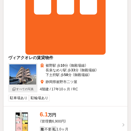
ヴィアクオレの賃貸物件
裾野駅 歩
10
分 （御殿場線）
長泉なめり駅 歩
33
分 （御殿場線）
下土狩駅 歩
58
分 （御殿場線）
静岡県裾野市二ツ屋
4階建 / 17年10ヶ月 / RC
すべての写真
駐車場あり
駐輪場あり
6.1
万円
（管理費6,900円）
不要
1.0ヶ月
敷
礼