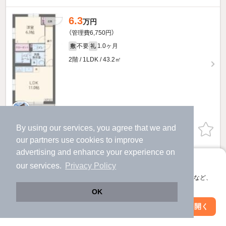
6.3
万円
（管理費6,750円）
不要
1.0ヶ月
敷
礼
2階 / 1LDK / 43.2㎡
By using our services, you agree that we and
お問い合わせ
（無料）
our
partners
use cookies to improve
advertising and enhance your experience on
ほか提供
アプリに切り替えて、サクサクお部屋探し
our services.
Privacy Policy
6.1
会員登録なしですぐ使える。マップ検索やお気に入り保存など、
万円
アプリ限定の便利な機能が使えます！
（管理費6,750円）
OK
不要
1.0ヶ月
敷
礼
Web版で続行
アプリを開く
市区町村を変更
絞り込み条件を変更
1階 / 1LDK / 41.0㎡