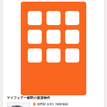
マイフェアー裾野の賃貸物件
裾野駅 歩
3
分 （御殿場線）