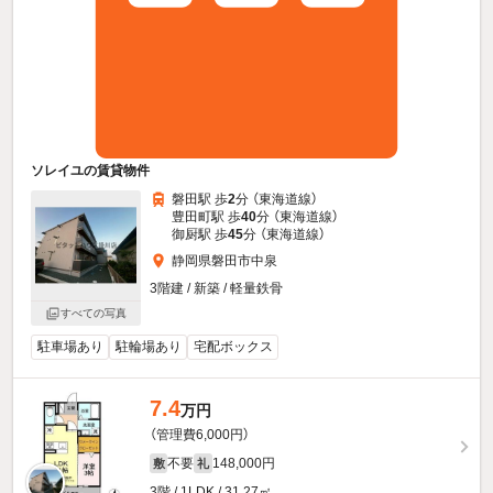
ソレイユの賃貸物件
磐田駅 歩
2
分 （東海道線）
豊田町駅 歩
40
分 （東海道線）
御厨駅 歩
45
分 （東海道線）
静岡県磐田市中泉
3階建 / 新築 / 軽量鉄骨
すべての写真
駐車場あり
駐輪場あり
宅配ボックス
7.4
万円
（管理費6,000円）
不要
148,000円
敷
礼
3階 / 1LDK / 31.27㎡