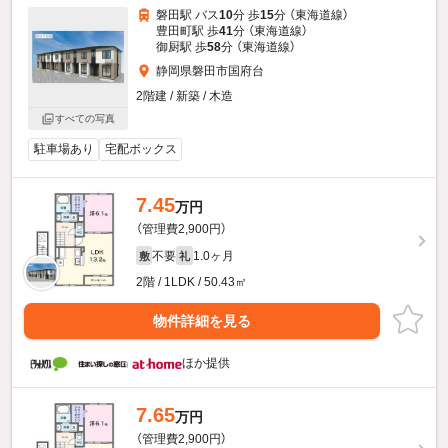
磐田駅 バス
10
分 歩
15
分 （東海道線）
豊田町駅 歩
41
分 （東海道線）
御厨駅 歩
58
分 （東海道線）
静岡県磐田市国府台
2階建 / 新築 / 木造
すべての写真
駐車場あり
宅配ボックス
7.45
万円
（管理費2,900円）
不要
1.0ヶ月
敷
礼
2階 / 1LDK / 50.43㎡
物件詳細を見る
ほか提供
7.65
万円
（管理費2,900円）