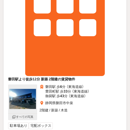
磐田駅より徒歩12分 新築 2階建の賃貸物件
磐田駅 歩
6
分 （東海道線）
豊田町駅 歩
33
分 （東海道線）
御厨駅 歩
43
分 （東海道線）
静岡県磐田市中泉
2階建 / 新築 / 木造
すべての写真
駐車場あり
宅配ボックス