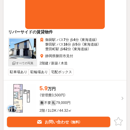
リバーサイドの賃貸物件
御厨駅 バス
7
分 歩
4
分 （東海道線）
磐田駅 バス
16
分 歩
5
分 （東海道線）
豊田町駅 歩
62
分 （東海道線）
静岡県磐田市見付
2階建 / 新築 / 木造
すべての写真
駐車場あり
駐輪場あり
宅配ボックス
5.9
万円
（管理費3,500円）
不要
79,000円
敷
礼
2階 / 1LDK / 44.32㎡
お問い合わせ
（無料）