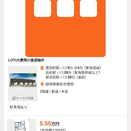
LOTUS豊岡の賃貸物件
豊田町駅 バス
9
分 歩
5
分 （東海道線）
浜松駅 バス
28
分 （東海新幹線
など
）
新浜松駅 バス
28
分 （遠鉄）
静岡県磐田市豊岡
2階建 / 新築 / 木造
すべての写真
駐車場あり
5.55
万円
（管理費3,000円）