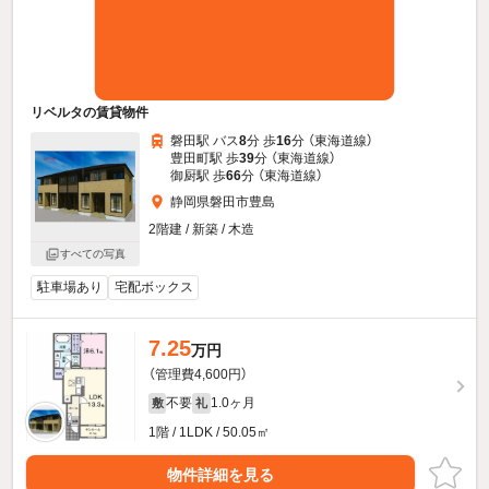
リベルタの賃貸物件
磐田駅 バス
8
分 歩
16
分 （東海道線）
豊田町駅 歩
39
分 （東海道線）
御厨駅 歩
66
分 （東海道線）
静岡県磐田市豊島
2階建 / 新築 / 木造
すべての写真
駐車場あり
宅配ボックス
7.25
万円
（管理費4,600円）
不要
1.0ヶ月
敷
礼
1階 / 1LDK / 50.05㎡
物件詳細を見る