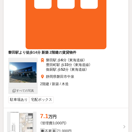
磐田駅より徒歩14分 新築 2階建の賃貸物件
磐田駅 歩
6
分 （東海道線）
豊田町駅 歩
33
分 （東海道線）
御厨駅 歩
52
分 （東海道線）
静岡県磐田市中泉
2階建 / 新築 / 木造
すべての写真
駐車場あり
宅配ボックス
7.1
万円
（管理費3,000円）
不要
71,000円
敷
礼