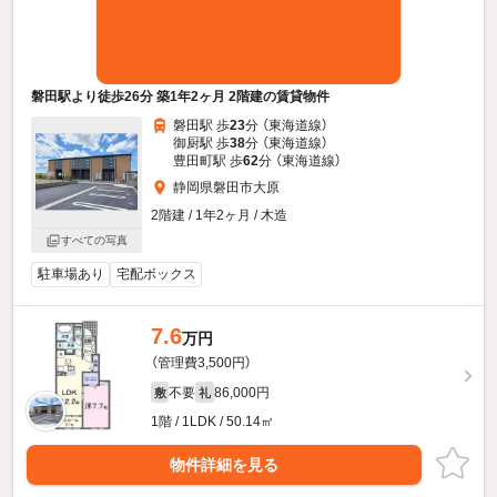
磐田駅より徒歩26分 築1年2ヶ月 2階建の賃貸物件
磐田駅 歩
23
分 （東海道線）
御厨駅 歩
38
分 （東海道線）
豊田町駅 歩
62
分 （東海道線）
静岡県磐田市大原
2階建 / 1年2ヶ月 / 木造
すべての写真
駐車場あり
宅配ボックス
7.6
万円
（管理費3,500円）
不要
86,000円
敷
礼
1階 / 1LDK / 50.14㎡
物件詳細を見る