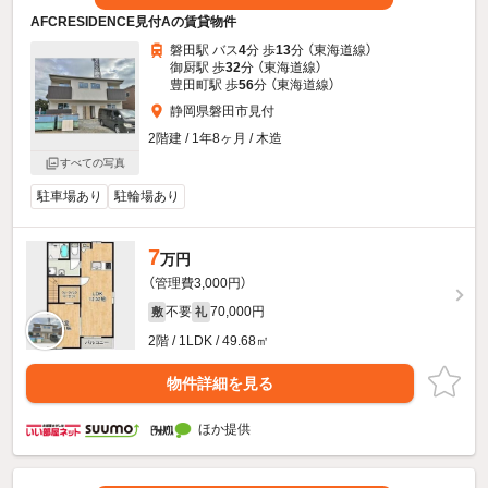
AFCRESIDENCE見付Aの賃貸物件
磐田駅 バス
4
分 歩
13
分 （東海道線）
御厨駅 歩
32
分 （東海道線）
豊田町駅 歩
56
分 （東海道線）
静岡県磐田市見付
2階建 / 1年8ヶ月 / 木造
すべての写真
駐車場あり
駐輪場あり
7
万円
（管理費3,000円）
不要
70,000円
敷
礼
2階 / 1LDK / 49.68㎡
物件詳細を見る
ほか提供