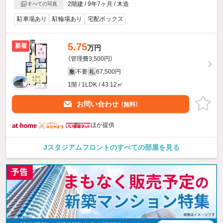
2階建 / 9年7ヶ月 / 木造
すべての写真
駐車場あり
駐輪場あり
宅配ボックス
5.75
新着
万円
（管理費3,500円）
不要
67,500円
敷
礼
1階 / 1LDK / 43.12㎡
お問い合わせ
（無料）
ほか提供
Jスタジアムフロントのすべての部屋を見る