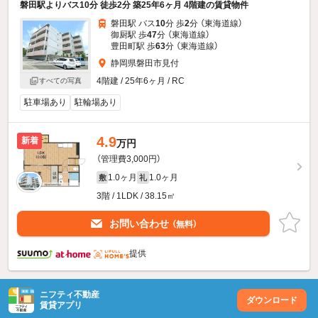
磐田駅よりバス10分 徒歩2分 築25年6ヶ月 4階建の賃貸物件
磐田駅 バス
10
分 歩
2
分 （東海道線）
御厨駅 歩
47
分 （東海道線）
豊田町駅 歩
63
分 （東海道線）
静岡県磐田市見付
4階建 / 25年6ヶ月 / RC
すべての写真
駐車場あり
駐輪場あり
4.9
新着
万円
（管理費3,000円）
1.0ヶ月
1.0ヶ月
敷
礼
3階 / 1LDK / 38.15㎡
お問い合わせ
（無料）
提供
ニフティ不動産
ダウンロード
賃貸アプリ