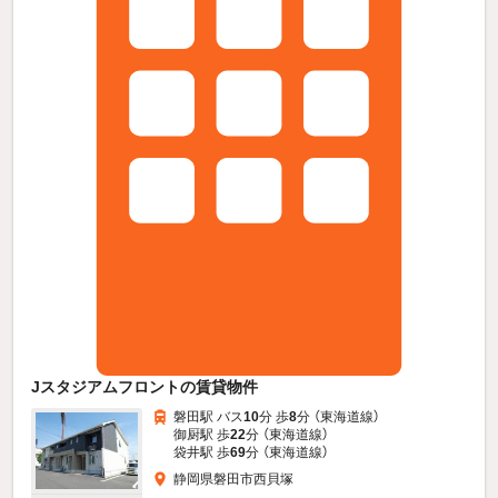
Jスタジアムフロントの賃貸物件
磐田駅 バス
10
分 歩
8
分 （東海道線）
御厨駅 歩
22
分 （東海道線）
袋井駅 歩
69
分 （東海道線）
静岡県磐田市西貝塚