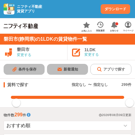
ニフティ不動産
ダウンロード
賃貸アプリ
お知らせ
閲覧履歴
マイページ
お気に入り
磐田市(静岡県)の1LDKの賃貸物件一覧
磐田市
1LDK
変更する
変更する
条件を保存
新着通知
アプリで探す
賃料で探す
指定なし
〜
指定なし
299
件
指定した賃料で絞り込む
299
物件数
件
2026年08月09日
更新