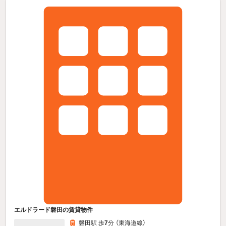
エルドラード磐田の賃貸物件
磐田駅 歩
7
分 （東海道線）