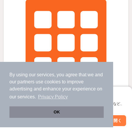
By using our services, you agree that we and
our
partners
use cookies to improve
advertising and enhance your experience on
アプリに切り替えて、サクサクお部屋探し
our services.
Privacy Policy
会員登録なしですぐ使える。マップ検索やお気に入り保存など、
アプリ限定の便利な機能が使えます！
OK
プランドールの賃貸物件
Web版で続行
アプリを開く
市区町村を変更
絞り込み条件を変更
磐田駅 バス
15
分 歩
15
分 （東海道線）
御厨駅 歩
63
分 （東海道線）