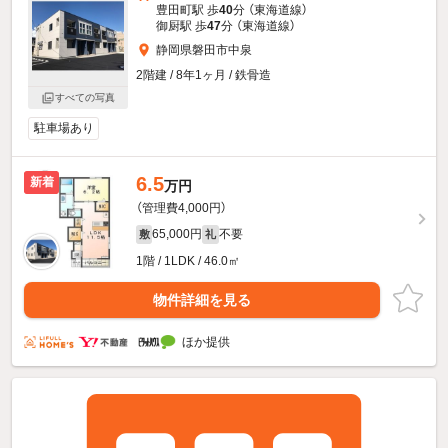
豊田町駅 歩
40
分 （東海道線）
御厨駅 歩
47
分 （東海道線）
静岡県磐田市中泉
2階建 / 8年1ヶ月 / 鉄骨造
すべての写真
駐車場あり
6.5
新着
万円
（管理費4,000円）
65,000円
不要
敷
礼
1階 / 1LDK / 46.0㎡
物件詳細を見る
ほか提供