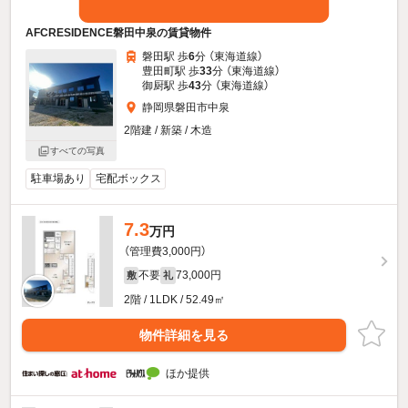
AFCRESIDENCE磐田中泉の賃貸物件
磐田駅 歩
6
分 （東海道線）
豊田町駅 歩
33
分 （東海道線）
御厨駅 歩
43
分 （東海道線）
静岡県磐田市中泉
2階建 / 新築 / 木造
すべての写真
駐車場あり
宅配ボックス
7.3
万円
（管理費3,000円）
不要
73,000円
敷
礼
2階 / 1LDK / 52.49㎡
物件詳細を見る
ほか提供