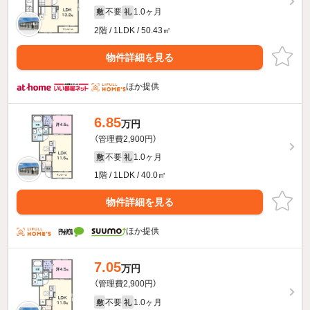
不要
1.0ヶ月
敷
礼
2階 / 1LDK / 50.43㎡
物件詳細を見る
ほか提供
6.85
万円
（管理費2,900円）
不要
1.0ヶ月
敷
礼
1階 / 1LDK / 40.0㎡
物件詳細を見る
ほか提供
7.05
万円
（管理費2,900円）
不要
1.0ヶ月
敷
礼