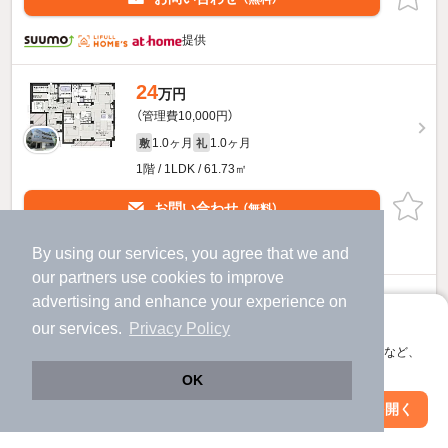
提供
24
万円
（管理費10,000円）
1.0ヶ月
1.0ヶ月
敷
礼
1階 / 1LDK / 61.73㎡
お問い合わせ
（無料）
提供
By using our services, you agree that we and
our
partners
use cookies to improve
16.8
advertising and enhance your experience on
万円
アプリに切り替えて、サクサクお部屋探し
（管理費10,000円）
our services.
Privacy Policy
会員登録なしですぐ使える。マップ検索やお気に入り保存など、
1.0ヶ月
1.0ヶ月
敷
礼
アプリ限定の便利な機能が使えます！
2階 / 1LDK / 38.87㎡
OK
Web版で続行
アプリを開く
駅・沿線を変更
絞り込み条件を変更
お問い合わせ
（無料）