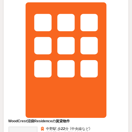
WoodCrest沼袋Residenceの賃貸物件
中野駅 歩
22
分 （中央線
など
）