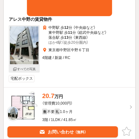
アレス中野の賃貸物件
中野駅 歩
12
分 （中央線
など
）
東中野駅 歩
11
分 （総武中央線
など
）
落合駅 歩
13
分 （東西線）
ほか4駅（徒歩20分圏内）
東京都中野区中野６丁目
4階建 / 新築 / RC
すべての写真
宅配ボックス
20.7
万円
（管理費10,000円）
不要
1.0ヶ月
敷
礼
3階 / 1LDK / 41.85㎡
お問い合わせ
（無料）