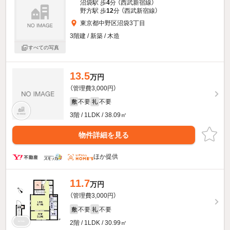
沼袋駅 歩
4
分 （西武新宿線）
野方駅 歩
12
分 （西武新宿線）
東京都中野区沼袋3丁目
3階建 / 新築 / 木造
すべての写真
13.5
万円
（管理費3,000円）
不要
不要
敷
礼
3階 / 1LDK / 38.09㎡
物件詳細を見る
ほか提供
11.7
万円
（管理費3,000円）
不要
不要
敷
礼
2階 / 1LDK / 30.99㎡