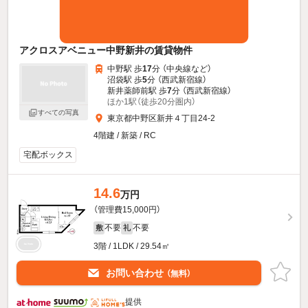
アクロスアベニュー中野新井の賃貸物件
中野駅 歩
17
分 （中央線
など
）
沼袋駅 歩
5
分 （西武新宿線）
新井薬師前駅 歩
7
分 （西武新宿線）
ほか1駅（徒歩20分圏内）
すべての写真
東京都中野区新井４丁目24-2
4階建 / 新築 / RC
宅配ボックス
14.6
万円
（管理費15,000円）
不要
不要
敷
礼
3階 / 1LDK / 29.54㎡
お問い合わせ
（無料）
提供