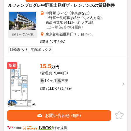
ルフォンプログレ中野富士見町ザ・レジデンスの賃貸物件
中野駅 歩
25
分 （中央線
など
）
中野富士見町駅 歩
8
分 （丸ノ内方南）
東高円寺駅 歩
12
分 （丸ノ内線）
ほか2駅（徒歩20分圏内）
東京都杉並区和田１丁目39-30
すべての写真
3階建 / 5年 / RC
駐輪場あり
宅配ボックス
15.5
新着
万円
（管理費15,000円）
1.0ヶ月
不要
敷
礼
3階 / 1LDK / 31.43㎡
お問い合わせ
（無料）
ほか提供