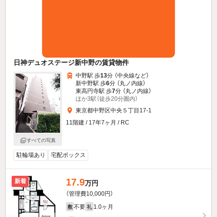
日神デュオステージ新中野の賃貸物件
中野駅 歩
13
分 （中央線
など
）
新中野駅 歩
6
分 （丸ノ内線）
東高円寺駅 歩
7
分 （丸ノ内線）
ほか3駅（徒歩20分圏内）
東京都中野区中央５丁目17-1
11階建 / 17年7ヶ月 / RC
すべての写真
駐輪場あり
宅配ボックス
17.9
新着
万円
（管理費10,000円）
不要
1.0ヶ月
敷
礼