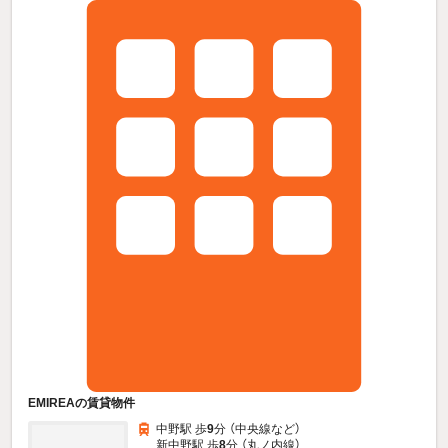
EMIREAの賃貸物件
中野駅 歩
9
分 （中央線
など
）
新中野駅 歩
8
分 （丸ノ内線）