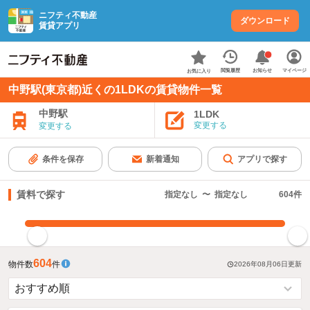
ニフティ不動産
ダウンロード
賃貸アプリ
お知らせ
閲覧履歴
マイページ
お気に入り
中野駅(東京都)近くの1LDKの賃貸物件一覧
中野駅
1LDK
変更する
変更する
条件を保存
新着通知
アプリで探す
賃料で探す
指定なし
〜
指定なし
604
件
指定した賃料で絞り込む
604
物件数
件
2026年08月06日
更新