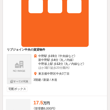
リブジョイン中央の賃貸物件
中野駅 歩
15
分 （中央線
など
）
新中野駅 歩
4
分 （丸ノ内線）
中野坂上駅 歩
12
分 （丸ノ内線
など
）
ほか3駅（徒歩20分圏内）
東京都中野区中央3丁目
3階建 / 新築 / 木造
すべての写真
宅配ボックス
17.5
万円
（管理費6,000円）