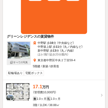
グリーンレジデンスの賃貸物件
中野駅 歩
16
分 （中央線
など
）
中野坂上駅 歩
11
分 （丸ノ内線
など
）
新中野駅 歩
13
分 （丸ノ内線）
ほか3駅（徒歩20分圏内）
東京都中野区中央２丁目59-4
すべての写真
5階建 / 新築 / 鉄骨造
駐輪場あり
宅配ボックス
17.1
万円
（管理費10,000円）
1.0ヶ月
1.0ヶ月
敷
礼
3階 / 1LDK / 38.88㎡