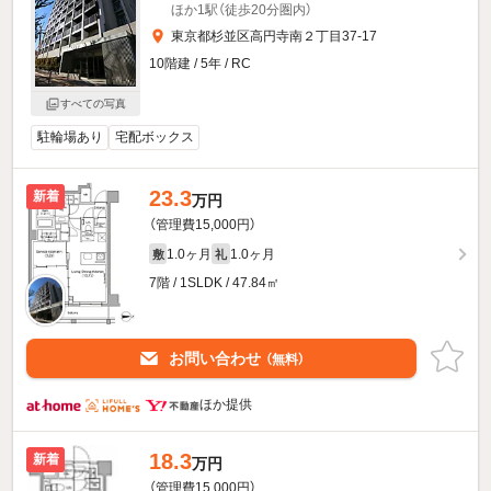
ほか1駅（徒歩20分圏内）
東京都杉並区高円寺南２丁目37-17
10階建 / 5年 / RC
すべての写真
駐輪場あり
宅配ボックス
23.3
新着
万円
（管理費15,000円）
1.0ヶ月
1.0ヶ月
敷
礼
7階 / 1SLDK / 47.84㎡
お問い合わせ
（無料）
ほか提供
18.3
新着
万円
（管理費15,000円）