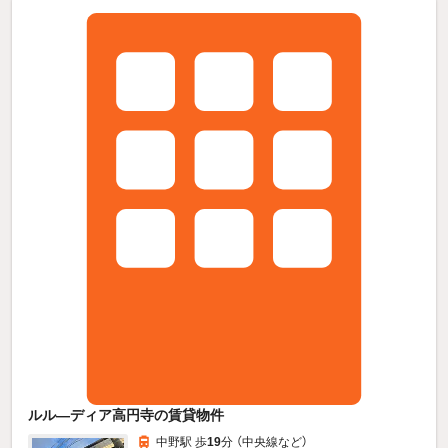
ルル—ディア高円寺の賃貸物件
中野駅 歩
19
分 （中央線
など
）