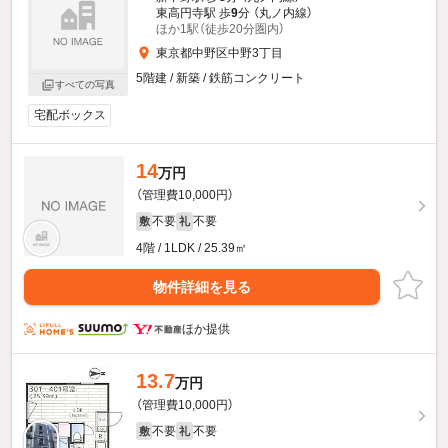
東高円寺駅 歩
9
分 （丸ノ内線）
ほか1駅（徒歩20分圏内）
東京都中野区中野3丁目
5階建 / 新築 / 鉄筋コンクリート
すべての写真
宅配ボックス
14
万円
（管理費10,000円）
不要
不要
敷
礼
4階 / 1LDK / 25.39㎡
物件詳細を見る
ほか提供
13.7
万円
（管理費10,000円）
不要
不要
敷
礼