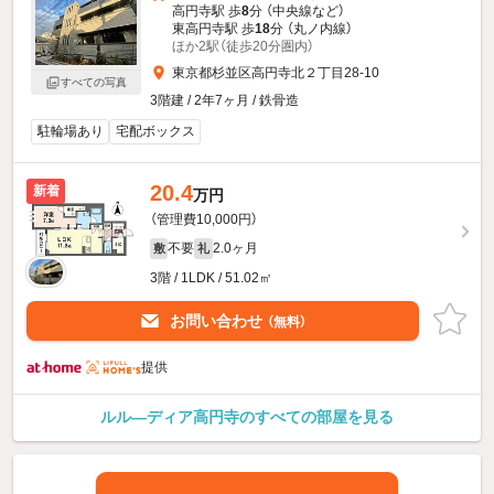
高円寺駅 歩
8
分 （中央線
など
）
東高円寺駅 歩
18
分 （丸ノ内線）
ほか2駅（徒歩20分圏内）
東京都杉並区高円寺北２丁目28-10
すべての写真
3階建 / 2年7ヶ月 / 鉄骨造
駐輪場あり
宅配ボックス
20.4
新着
万円
（管理費10,000円）
不要
2.0ヶ月
敷
礼
3階 / 1LDK / 51.02㎡
お問い合わせ
（無料）
提供
ルル—ディア高円寺のすべての部屋を見る