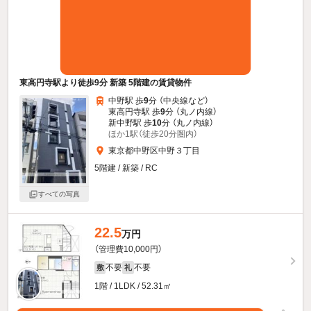
東高円寺駅より徒歩9分 新築 5階建の賃貸物件
中野駅 歩
9
分 （中央線
など
）
東高円寺駅 歩
9
分 （丸ノ内線）
新中野駅 歩
10
分 （丸ノ内線）
ほか1駅（徒歩20分圏内）
東京都中野区中野３丁目
5階建 / 新築 / RC
すべての写真
22.5
万円
（管理費10,000円）
不要
不要
敷
礼
1階 / 1LDK / 52.31㎡