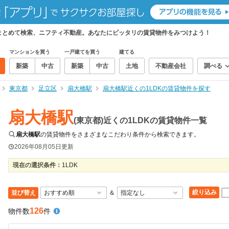
件をまとめて検索、ニフティ不動産。あなたにピッタリの賃貸物件をみつけよう！
マンションを買う
一戸建てを買う
建てる
新築
中古
新築
中古
土地
不動産会社
調べる
東京都
足立区
扇大橋駅
扇大橋駅近くの1LDKの賃貸物件を探す
扇大橋駅
(東京都)近くの1LDKの賃貸物件一覧
扇大橋駅
の賃貸物件をさまざまなこだわり条件から検索できます。
2026年08月05日
更新
現在の選択条件：
1LDK
絞り込み
並び替え
＆
126
物件数
件