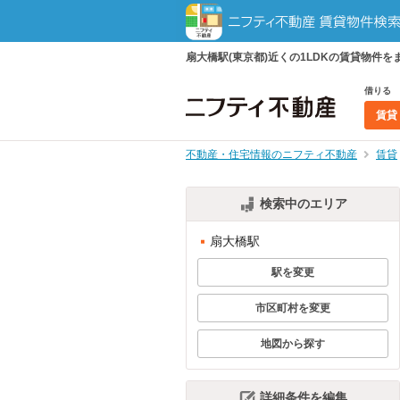
扇大橋駅(東京都)近くの1LDKの賃貸物
借りる
賃貸
不動産・住宅情報のニフティ不動産
賃貸
検索中のエリア
扇大橋駅
駅を変更
市区町村を変更
地図から探す
詳細条件を編集