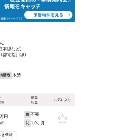
人）
京成本線
など
）
 （都電荒川線）
木造
物構造
料
敷金
お気に入り
費等
礼金
不要
敷
万円
1.0ヶ月
0円
礼
炊き機能