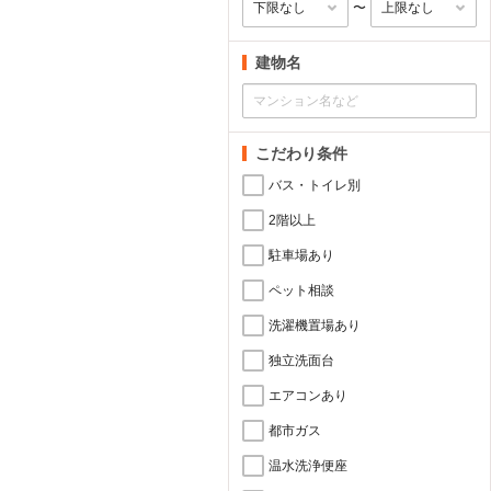
〜
建物名
こだわり条件
バス・トイレ別
2階以上
駐車場あり
ペット相談
洗濯機置場あり
独立洗面台
エアコンあり
都市ガス
温水洗浄便座