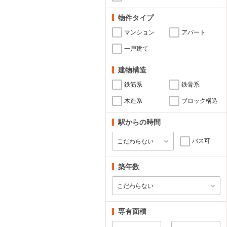
物件タイプ
マンション
アパート
一戸建て
建物構造
鉄筋系
鉄骨系
木造系
ブロック構造
駅からの時間
バス可
築年数
専有面積