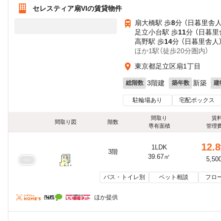
セレスティア扇VIの賃貸物件
扇大橋駅 歩
8
分 （日暮里舎人
足立小台駅 歩
11
分 （日暮里
高野駅 歩
14
分 （日暮里舎人
ほか1駅（徒歩20分圏内）
東京都足立区扇1丁目
3階建
新築
総階数
築年数
建
駐輪場あり
宅配ボックス
間取り
賃
間取り図
階数
専有面積
管理
12.8
1LDK
3階
39.67㎡
5,50
バス・トイレ別
ペット相談
フロ
ほか提供