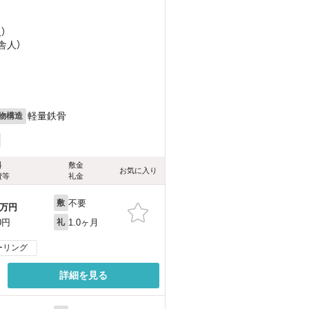
）
舎人）
）
軽量鉄骨
物構造
料
敷金
お気に入り
費等
礼金
不要
敷
万円
1.0ヶ月
0円
礼
ーリング
詳細を見る