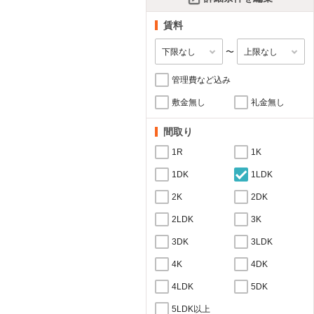
賃料
〜
管理費など込み
敷金無し
礼金無し
間取り
1R
1K
1DK
1LDK
2K
2DK
2LDK
3K
3DK
3LDK
4K
4DK
4LDK
5DK
5LDK以上