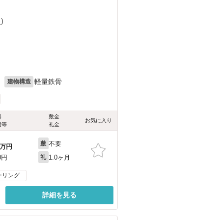
）
）
月
軽量鉄骨
建物構造
料
敷金
お気に入り
費等
礼金
不要
敷
万円
1.0ヶ月
0円
礼
ーリング
詳細を見る