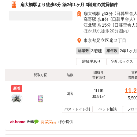
扇大橋駅より徒歩3分 築2年1ヶ月 3階建の賃貸物件
扇大橋駅 歩
3
分 （日暮里舎人
高野駅 歩
8
分 （日暮里舎人）
江北駅 歩
15
分 （日暮里舎人
ほか1駅（徒歩20分圏内）
東京都足立区扇２丁目
3階建
2年1ヶ
総階数
築年数
駐輪場あり
宅配ボックス
間取り
賃
間取り図
階数
専有面積
管理
新着
11.2
1LDK
3階
30.91㎡
5,50
バス・トイレ別
ペット相談
フロ
ほか提供