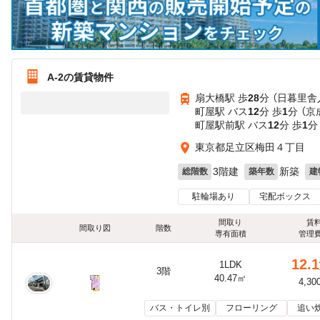
A-2の賃貸物件
扇大橋駅 歩
28
分 （日暮里舎
町屋駅 バス
12
分 歩
1
分 （
町屋駅前駅 バス
12
分 歩
1
分
東京都足立区梅田４丁目
3階建
新築
総階数
築年数
建
駐輪場あり
宅配ボックス
間取り
賃
間取り図
階数
専有面積
管理
12.1
1LDK
3階
40.47㎡
4,30
バス・トイレ別
フローリング
追い