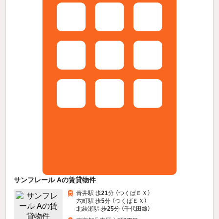
サンフレール Aの賃貸物件
青井駅 歩
21
分 （つくばＥＸ）
六町駅 歩
5
分 （つくばＥＸ）
北綾瀬駅 歩
25
分 （千代田線）