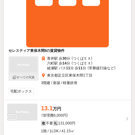
セレスティア東保木間IIの賃貸物件
青井駅 歩
30
分 （つくばＥＸ）
六町駅 歩
14
分 （つくばＥＸ）
綾瀬駅 バス
11
分 歩
11
分 （常磐緩行線
など
）
東京都足立区東保木間1丁目
すべての写真
3階建 / 新築 / 軽量鉄骨
宅配ボックス
13.1
万円
（管理費6,000円）
不要
131,000円
敷
礼
1階 / 1LDK / 41.15㎡