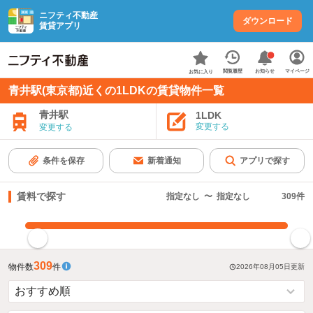
ニフティ不動産
ダウンロード
賃貸アプリ
お知らせ
閲覧履歴
マイページ
お気に入り
青井駅(東京都)近くの1LDKの賃貸物件一覧
青井駅
1LDK
変更する
変更する
条件を保存
新着通知
アプリで探す
賃料で探す
指定なし
〜
指定なし
309
件
指定した賃料で絞り込む
309
物件数
件
2026年08月05日
更新