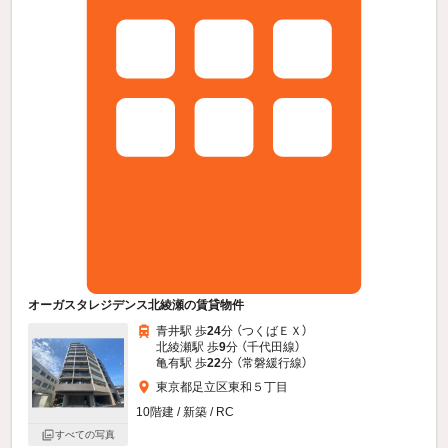
オーガスタレジデンス北綾瀬の賃貸物件
青井駅 歩
24
分 （つくばＥＸ）
北綾瀬駅 歩
9
分 （千代田線）
亀有駅 歩
22
分 （常磐緩行線）
東京都足立区東和５丁目
10階建 / 新築 / RC
すべての写真