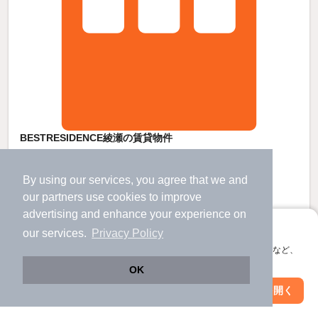
BESTRESIDENCE綾瀬の賃貸物件
青井駅 歩
20
分 （つくばＥＸ）
綾瀬駅 歩
5
分 （常磐緩行線
など
）
By using our services, you agree that we and
東京都足立区綾瀬３丁目
our
partners
use cookies to improve
3階建 / 新築 / 木造
advertising and enhance your experience on
すべての写真
アプリに切り替えて、サクサクお部屋探し
our services.
Privacy Policy
宅配ボックス
会員登録なしですぐ使える。マップ検索やお気に入り保存など、
アプリ限定の便利な機能が使えます！
OK
15.3
万円
Web版で続行
アプリを開く
駅・沿線を変更
絞り込み条件を変更
（管理費6,000円）