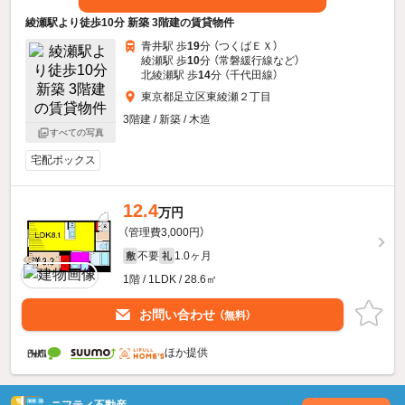
綾瀬駅より徒歩10分 新築 3階建の賃貸物件
青井駅 歩
19
分 （つくばＥＸ）
綾瀬駅 歩
10
分 （常磐緩行線
など
）
北綾瀬駅 歩
14
分 （千代田線）
東京都足立区東綾瀬２丁目
3階建 / 新築 / 木造
すべての写真
宅配ボックス
12.4
万円
（管理費3,000円）
不要
1.0ヶ月
敷
礼
1階 / 1LDK / 28.6㎡
お問い合わせ
（無料）
ほか提供