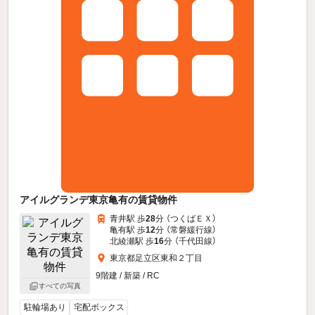
アイルグランデ東京亀有の賃貸物件
青井駅 歩
28
分 （つくばＥＸ）
亀有駅 歩
12
分 （常磐緩行線）
北綾瀬駅 歩
16
分 （千代田線）
東京都足立区東和２丁目
9階建 / 新築 / RC
すべての写真
駐輪場あり
宅配ボックス