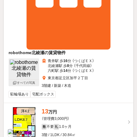
robothome北綾瀬の賃貸物件
青井駅 歩
16
分 （つくばＥＸ）
北綾瀬駅 歩
8
分 （千代田線）
六町駅 歩
14
分 （つくばＥＸ）
東京都足立区加平２丁目
すべての写真
3階建 / 新築 / 木造
駐輪場あり
宅配ボックス
13
万円
（管理費3,000円）
不要
1.0ヶ月
敷
礼
3階 / 1LDK / 30.84㎡