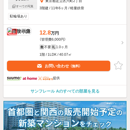
東京都足立区六町2丁目
すべての写真
3階建 / 11年6ヶ月 / 軽量鉄骨
駐輪場あり
12.8
新着
万円
（管理費6,000円）
不要
1.0ヶ月
敷
礼
1階 / 1LDK / 40.07㎡
お問い合わせ
（無料）
提供
サンフレール Aのすべての部屋を見る