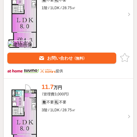
1階 / 1LDK / 28.75㎡
お問い合わせ
（無料）
提供
11.7
万円
（管理費3,000円）
不要
不要
敷
礼
3階 / 1LDK / 28.75㎡