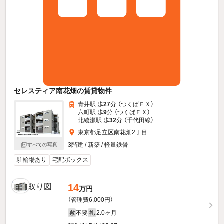
セレスティア南花畑の賃貸物件
青井駅 歩
27
分 （つくばＥＸ）
六町駅 歩
9
分 （つくばＥＸ）
北綾瀬駅 歩
32
分 （千代田線）
東京都足立区南花畑2丁目
3階建 / 新築 / 軽量鉄骨
すべての写真
駐輪場あり
宅配ボックス
14
万円
（管理費6,000円）
不要
2.0ヶ月
敷
礼