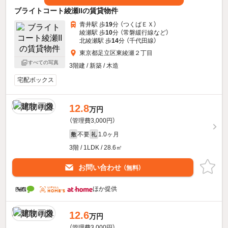
ブライトコート綾瀬IIの賃貸物件
青井駅 歩
19
分 （つくばＥＸ）
綾瀬駅 歩
10
分 （常磐緩行線
など
）
北綾瀬駅 歩
14
分 （千代田線）
東京都足立区東綾瀬２丁目
すべての写真
3階建 / 新築 / 木造
宅配ボックス
12.8
万円
（管理費3,000円）
不要
1.0ヶ月
敷
礼
3階 / 1LDK / 28.6㎡
お問い合わせ
（無料）
ほか提供
12.6
万円
（管理費3,000円）