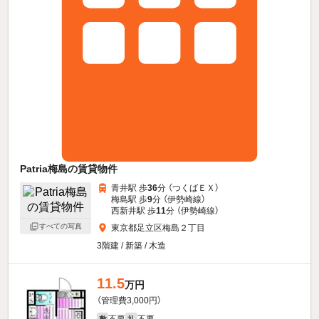
Patria梅島の賃貸物件
青井駅 歩
36
分 （つくばＥＸ）
梅島駅 歩
9
分 （伊勢崎線）
西新井駅 歩
11
分 （伊勢崎線）
すべての写真
東京都足立区梅島２丁目
3階建 / 新築 / 木造
11.5
万円
（管理費3,000円）
不要
不要
敷
礼