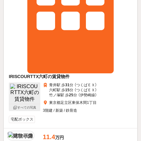
IRISCOURTTX六町の賃貸物件
青井駅 歩
31
分 （つくばＥＸ）
六町駅 歩
15
分 （つくばＥＸ）
竹ノ塚駅 歩
25
分 （伊勢崎線）
東京都足立区東保木間1丁目
すべての写真
3階建 / 新築 / 鉄骨造
宅配ボックス
11.4
万円