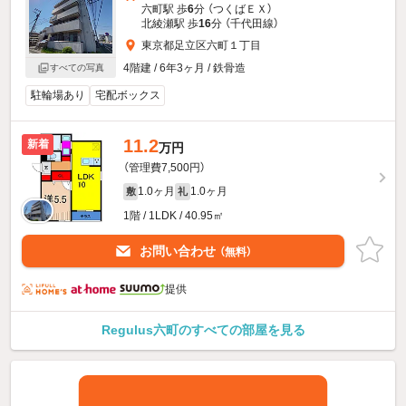
六町駅 歩
6
分 （つくばＥＸ）
北綾瀬駅 歩
16
分 （千代田線）
東京都足立区六町１丁目
4階建 / 6年3ヶ月 / 鉄骨造
すべての写真
駐輪場あり
宅配ボックス
11.2
新着
万円
（管理費7,500円）
1.0ヶ月
1.0ヶ月
敷
礼
1階 / 1LDK / 40.95㎡
お問い合わせ
（無料）
提供
Regulus六町のすべての部屋を見る