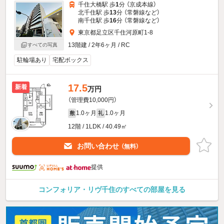
千住大橋駅 歩
1
分 （京成本線）
北千住駅 歩
13
分 （常磐線
など
）
南千住駅 歩
16
分 （常磐線
など
）
東京都足立区千住河原町1-8
13階建 / 2年6ヶ月 / RC
すべての写真
駐輪場あり
宅配ボックス
17.5
新着
万円
（管理費10,000円）
1.0ヶ月
1.0ヶ月
敷
礼
12階 / 1LDK / 40.49㎡
お問い合わせ
（無料）
提供
コンフォリア・リヴ千住のすべての部屋を見る