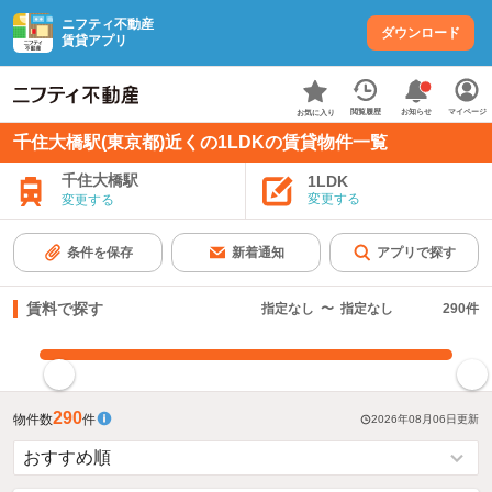
ニフティ不動産
ダウンロード
賃貸アプリ
お知らせ
閲覧履歴
マイページ
お気に入り
千住大橋駅(東京都)近くの1LDKの賃貸物件一覧
千住大橋駅
1LDK
変更する
変更する
条件を保存
新着通知
アプリで探す
賃料で探す
指定なし
〜
指定なし
290
件
指定した賃料で絞り込む
290
物件数
件
2026年08月06日
更新