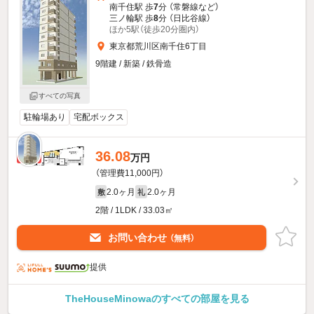
南千住駅 歩
7
分 （常磐線
など
）
三ノ輪駅 歩
8
分 （日比谷線）
ほか5駅（徒歩20分圏内）
東京都荒川区南千住6丁目
9階建 / 新築 / 鉄骨造
すべての写真
駐輪場あり
宅配ボックス
36.08
新着
万円
（管理費11,000円）
2.0ヶ月
2.0ヶ月
敷
礼
2階 / 1LDK / 33.03㎡
お問い合わせ
（無料）
提供
TheHouseMinowaのすべての部屋を見る