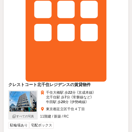
クレストコート北千住レジデンスの賃貸物件
千住大橋駅 歩
22
分 （京成本線）
北千住駅 歩
7
分 （常磐線
など
）
牛田駅 歩
20
分 （伊勢崎線）
東京都足立区千住４丁目
11階建 / 新築 / RC
すべての写真
駐輪場あり
宅配ボックス