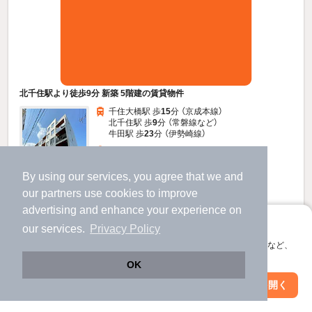
北千住駅より徒歩9分 新築 5階建の賃貸物件
千住大橋駅 歩
15
分 （京成本線）
北千住駅 歩
9
分 （常磐線
など
）
牛田駅 歩
23
分 （伊勢崎線）
東京都足立区千住中居町29-17
5階建 / 新築 / RC
By using our services, you agree that we and
our
partners
use cookies to improve
すべての写真
advertising and enhance your experience on
アプリに切り替えて、サクサクお部屋探し
駐車場あり
駐輪場あり
宅配ボックス
our services.
Privacy Policy
会員登録なしですぐ使える。マップ検索やお気に入り保存など、
アプリ限定の便利な機能が使えます！
15.7
OK
万円
（管理費20,000円）
Web版で続行
アプリを開く
駅・沿線を変更
絞り込み条件を変更
不要
不要
敷
礼