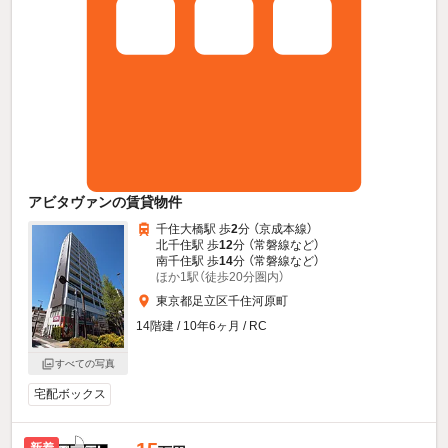
アビタヴァンの賃貸物件
千住大橋駅 歩
2
分 （京成本線）
北千住駅 歩
12
分 （常磐線
など
）
南千住駅 歩
14
分 （常磐線
など
）
ほか1駅（徒歩20分圏内）
東京都足立区千住河原町
14階建 / 10年6ヶ月 / RC
すべての写真
宅配ボックス
新着