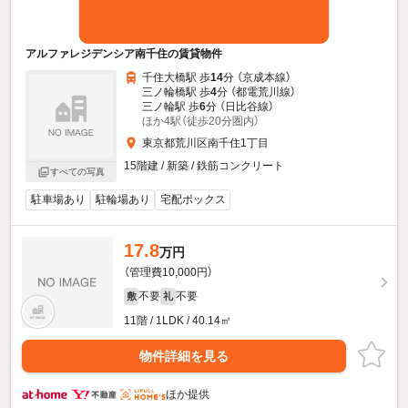
アルファレジデンシア南千住の賃貸物件
千住大橋駅 歩
14
分 （京成本線）
三ノ輪橋駅 歩
4
分 （都電荒川線）
三ノ輪駅 歩
6
分 （日比谷線）
ほか4駅（徒歩20分圏内）
東京都荒川区南千住1丁目
15階建 / 新築 / 鉄筋コンクリート
すべての写真
駐車場あり
駐輪場あり
宅配ボックス
17.8
万円
（管理費10,000円）
不要
不要
敷
礼
11階 / 1LDK / 40.14㎡
物件詳細を見る
ほか提供