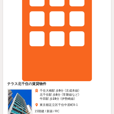
テラス北千住の賃貸物件
千住大橋駅 歩
9
分 （京成本線）
北千住駅 歩
8
分 （常磐線
など
）
牛田駅 歩
19
分 （伊勢崎線）
東京都足立区千住中居町8-1
15階建 / 新築 / RC