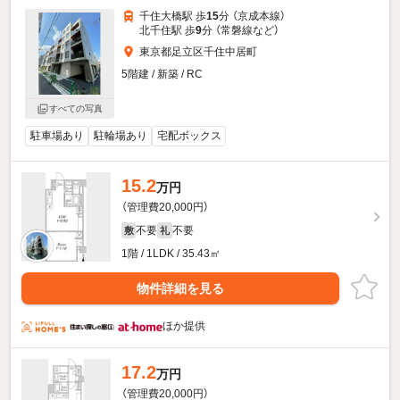
千住大橋駅 歩
15
分 （京成本線）
北千住駅 歩
9
分 （常磐線
など
）
東京都足立区千住中居町
5階建 / 新築 / RC
すべての写真
駐車場あり
駐輪場あり
宅配ボックス
15.2
万円
（管理費20,000円）
不要
不要
敷
礼
1階 / 1LDK / 35.43㎡
物件詳細を見る
ほか提供
17.2
万円
（管理費20,000円）