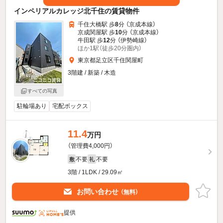
インペリアルカレッジ北千住の賃貸物件
千住大橋駅 歩
8
分 （京成本線）
京成関屋駅 歩
10
分 （京成本線）
牛田駅 歩
12
分 （伊勢崎線）
ほか1駅（徒歩20分圏内）
東京都足立区千住関屋町
3階建 / 新築 / 木造
すべての写真
駐輪場あり
宅配ボックス
11.4
万円
（管理費4,000円）
不要
不要
敷
礼
3階 / 1LDK / 29.09㎡
お問い合わせ
（無料）
提供