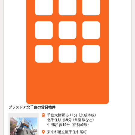
プラスドア北千住の賃貸物件
千住大橋駅 歩
11
分 （京成本線）
北千住駅 歩
9
分 （常磐線
など
）
牛田駅 歩
19
分 （伊勢崎線）
東京都足立区千住中居町