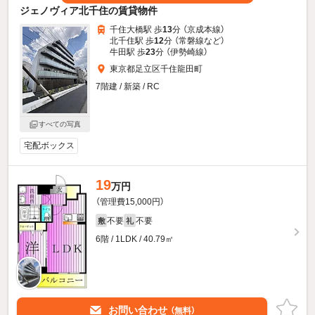
ジェノヴィア北千住の賃貸物件
千住大橋駅 歩
13
分 （京成本線）
北千住駅 歩
12
分 （常磐線
など
）
牛田駅 歩
23
分 （伊勢崎線）
東京都足立区千住龍田町
7階建 / 新築 / RC
すべての写真
宅配ボックス
19
万円
（管理費15,000円）
不要
不要
敷
礼
6階 / 1LDK / 40.79㎡
お問い合わせ
（無料）