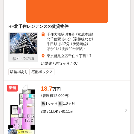
HF北千住レジデンスの賃貸物件
千住大橋駅 歩
8
分 （京成本線）
北千住駅 歩
8
分 （常磐線
など
）
牛田駅 歩
17
分 （伊勢崎線）
ほか1駅（徒歩20分圏内）
東京都足立区千住１丁目1-7
すべての写真
14階建 / 3年2ヶ月 / RC
駐輪場あり
宅配ボックス
18.7
新着
万円
（管理費12,000円）
1.0ヶ月
1.0ヶ月
敷
礼
3階 / 1LDK / 40.11㎡