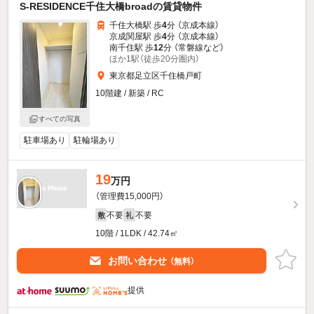
S-RESIDENCE千住大橋broadの賃貸物件
千住大橋駅 歩
4
分 （京成本線）
京成関屋駅 歩
4
分 （京成本線）
南千住駅 歩
12
分 （常磐線
など
）
ほか1駅（徒歩20分圏内）
東京都足立区千住橋戸町
10階建 / 新築 / RC
すべての写真
駐車場あり
駐輪場あり
19
万円
（管理費15,000円）
不要
不要
敷
礼
10階 / 1LDK / 42.74㎡
お問い合わせ
（無料）
提供