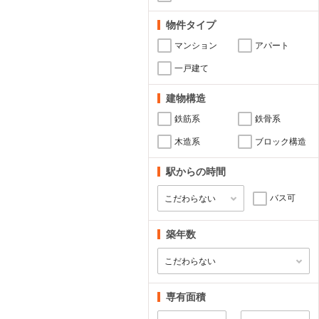
物件タイプ
マンション
アパート
一戸建て
建物構造
鉄筋系
鉄骨系
木造系
ブロック構造
駅からの時間
バス可
築年数
専有面積