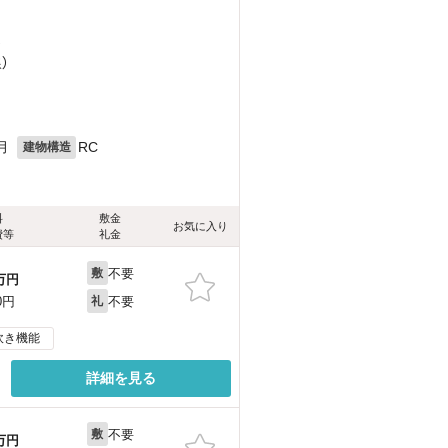
）
）
月
RC
建物構造
料
敷金
お気に入り
費等
礼金
不要
敷
万円
不要
0円
礼
炊き機能
詳細を見る
不要
敷
万円