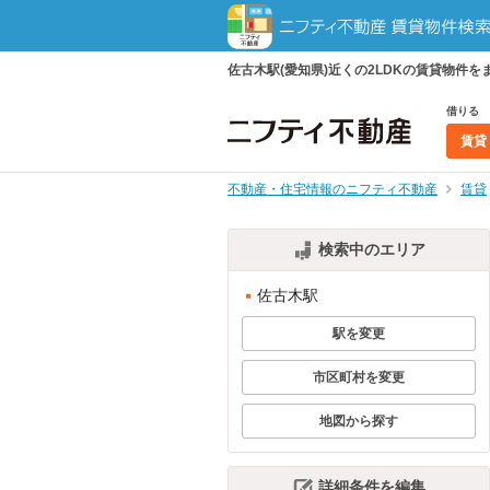
佐古木駅(愛知県)近くの2LDKの賃貸物
借りる
賃貸
不動産・住宅情報のニフティ不動産
賃貸
検索中のエリア
佐古木駅
駅を変更
市区町村を変更
地図から探す
詳細条件を編集