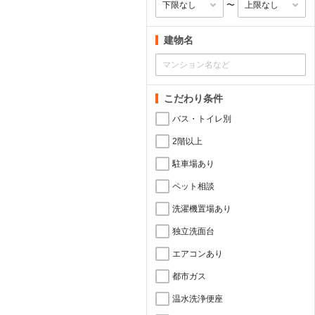
〜
建物名
こだわり条件
バス・トイレ別
2階以上
駐車場あり
ペット相談
洗濯機置場あり
独立洗面台
エアコンあり
都市ガス
温水洗浄便座