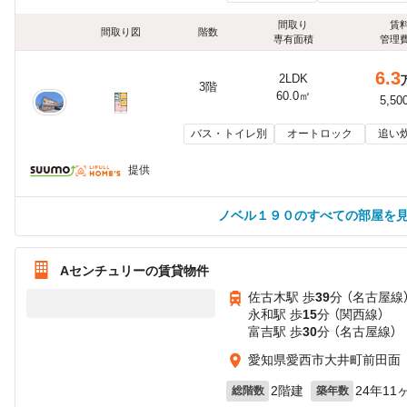
間取り
賃
間取り図
階数
専有面積
管理
6.3
2LDK
3階
60.0㎡
5,50
バス・トイレ別
オートロック
追い
提供
ノベル１９０のすべての部屋を
Aセンチュリーの賃貸物件
佐古木駅 歩
39
分 （名古屋線
永和駅 歩
15
分 （関西線）
富吉駅 歩
30
分 （名古屋線）
愛知県愛西市大井町前田面
2階建
24年11
総階数
築年数