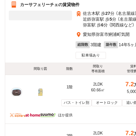
カーサフェリーチェの賃貸物件
佐古木駅 歩
27
分 （名古屋線
近鉄弥富駅 歩
5
分 （名古屋線
弥富駅 歩
6
分 （関西線
など
）
愛知県弥富市鯏浦町気開
3階建
14年5ヶ
総階数
築年数
駐車場あり
間取り
賃
間取り図
階数
専有面積
管理
7.2
2LDK
1階
60.66㎡
5,00
バス・トイレ別
オートロック
追い
ほか提供
7.2
2LDK
2階