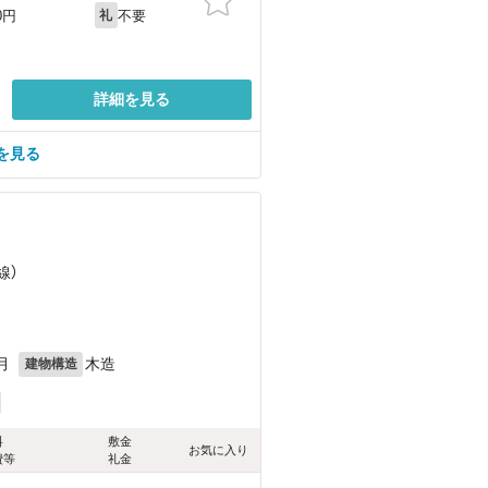
不要
0円
礼
詳細を見る
を見る
）
線）
）
月
木造
建物構造
料
敷金
お気に入り
費等
礼金