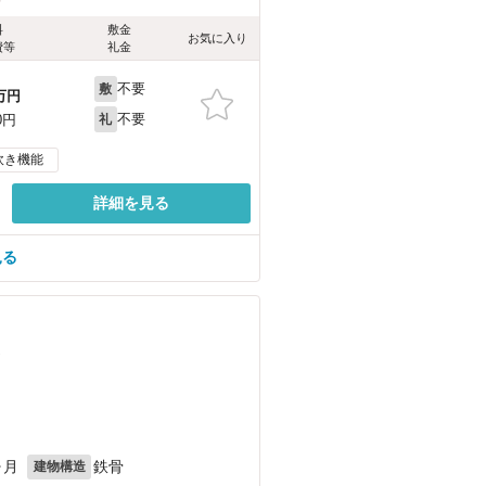
料
敷金
お気に入り
費等
礼金
不要
敷
万円
不要
0円
礼
炊き機能
詳細を見る
見る
）
ヶ月
鉄骨
建物構造