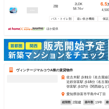
6.5
2LDK
2階
58.74㎡
4,50
バス・トイレ別
追い炊き機能
保証
ほか提供
ヴィンテージマルコウA棟の賃貸物件
佐古木駅 歩
31
分 （名古屋線
近鉄弥富駅 歩
15
分 （名古屋
弥富駅 歩
17
分 （関西線
など
愛知県弥富市平島中4丁目
2階建
19年
総階数
築年数
建