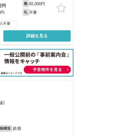
65,000円
敷
万円
不要
0円
礼
人不要
詳細を見る
）
線）
）
鉄骨
物構造