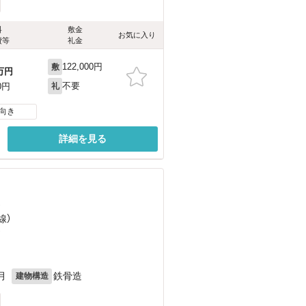
料
敷金
お気に入り
費等
礼金
122,000円
敷
万円
不要
0円
礼
向き
詳細を見る
）
線）
）
月
鉄骨造
建物構造