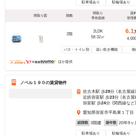
駐車場あり
駐輪場あり
間取り
賃
間取り図
階数
専有面積
管理
6.1
2LDK
2階
58.32㎡
4,00
バス・トイレ別
追い炊き機能
南
ほか提供
ノベル１９０の賃貸物件
佐古木駅 歩
29
分 （名古屋線
近鉄弥富駅 歩
23
分 （名古屋
弥富駅 歩
24
分 （関西線
など
愛知県弥富市平島東１丁目
3階建
20年9ヶ
総階数
築年数
駐車場あり
駐輪場あり