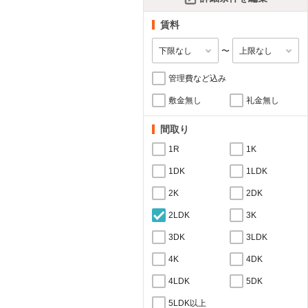
賃料
〜
管理費など込み
敷金無し
礼金無し
間取り
1R
1K
1DK
1LDK
2K
2DK
2LDK
3K
3DK
3LDK
4K
4DK
4LDK
5DK
5LDK以上