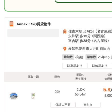
Annex・Sの賃貸物件
佐古木駅 歩
42
分 （名古屋線
永和駅 歩
15
分 （関西線）
富吉駅 歩
28
分 （名古屋線）
愛知県愛西市大井町前田面
2階建
25年3ヶ
総階数
築年数
駐車場あり
駐輪場あり
間取り
賃
間取り図
階数
専有面積
管理
5.8
2LDK
2階
56.54㎡
5,00
保証人不要
南向き