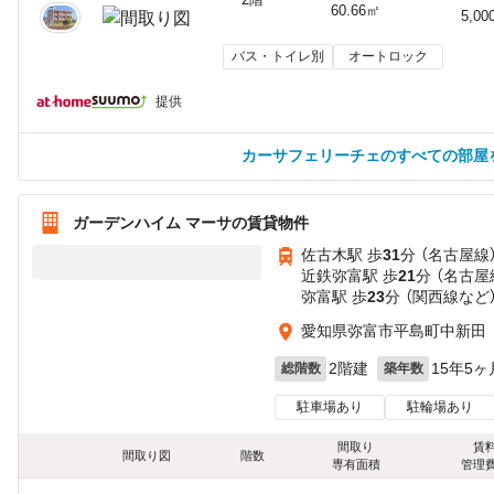
60.66㎡
5,00
バス・トイレ別
オートロック
提供
カーサフェリーチェのすべての部屋
ガーデンハイム マーサの賃貸物件
佐古木駅 歩
31
分 （名古屋線
近鉄弥富駅 歩
21
分 （名古屋
弥富駅 歩
23
分 （関西線
など
愛知県弥富市平島町中新田
2階建
15年5ヶ
総階数
築年数
駐車場あり
駐輪場あり
間取り
賃
間取り図
階数
専有面積
管理