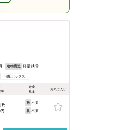
）
月
軽量鉄骨
建物構造
宅配ボックス
料
敷金
お気に入り
費等
礼金
不要
敷
万円
不要
0円
礼