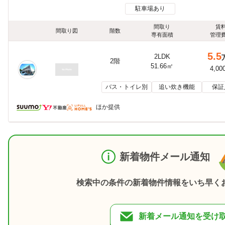
駐車場あり
間取り
賃
間取り図
階数
専有面積
管理
5.5
2LDK
2階
51.66㎡
4,00
バス・トイレ別
追い炊き機能
保証
ほか提供
新着物件メール通知
検索中の条件の新着物件情報をいち早く
新着メール通知を受け