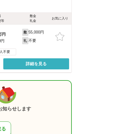
料
敷金
お気に入り
費等
礼金
55,000円
敷
万円
不要
0円
礼
人不要
詳細を見る
お知らせします
取る