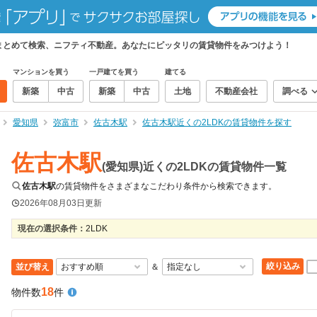
件をまとめて検索、ニフティ不動産。あなたにピッタリの賃貸物件をみつけよう！
マンションを買う
一戸建てを買う
建てる
新築
中古
新築
中古
土地
不動産会社
調べる
愛知県
弥富市
佐古木駅
佐古木駅近くの2LDKの賃貸物件を探す
佐古木駅
(愛知県)近くの2LDKの賃貸物件一覧
佐古木駅
の賃貸物件をさまざまなこだわり条件から検索できます。
2026年08月03日
更新
現在の選択条件：
2LDK
絞り込み
並び替え
＆
18
物件数
件