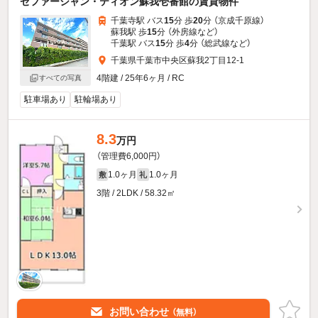
ゼファーシャン・ティオン蘇我壱番館の賃貸物件
千葉寺駅 バス
15
分 歩
20
分 （京成千原線）
蘇我駅 歩
15
分 （外房線
など
）
千葉駅 バス
15
分 歩
4
分 （総武線
など
）
千葉県千葉市中央区蘇我2丁目12-1
4階建 / 25年6ヶ月 / RC
すべての写真
駐車場あり
駐輪場あり
8.3
万円
（管理費6,000円）
1.0ヶ月
1.0ヶ月
敷
礼
3階 / 2LDK / 58.32㎡
お問い合わせ
（無料）