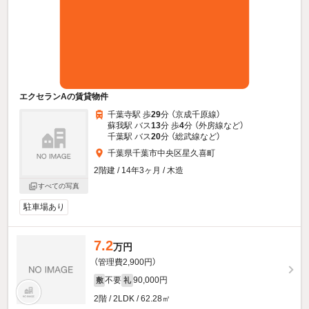
エクセランAの賃貸物件
千葉寺駅 歩
29
分 （京成千原線）
蘇我駅 バス
13
分 歩
4
分 （外房線
など
）
千葉駅 バス
20
分 （総武線
など
）
千葉県千葉市中央区星久喜町
2階建 / 14年3ヶ月 / 木造
すべての写真
駐車場あり
7.2
万円
（管理費2,900円）
不要
90,000円
敷
礼
2階 / 2LDK / 62.28㎡