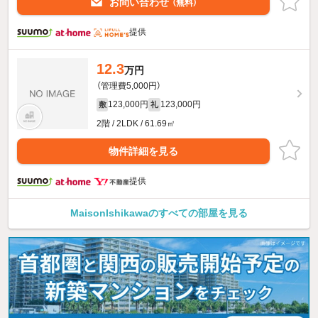
お問い合わせ
（無料）
提供
12.3
万円
（管理費5,000円）
123,000円
123,000円
敷
礼
2階 / 2LDK / 61.69㎡
物件詳細を見る
提供
MaisonIshikawaのすべての部屋を見る