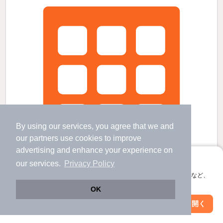
By using our services, you agree that we and
our
partners
use cookies to improve
advertising and enhance your experience on
アプリに切り替えて、サクサクお部屋探し
our services.
Privacy Policy
会員登録なしですぐ使える。マップ検索やお気に入り保存など、
アプリ限定の便利な機能が使えます！
OK
Web版で続行
アプリを開く
ザ・エンプレスの賃貸物件
駅・沿線を変更
絞り込み条件を変更
千葉寺駅 歩
22
分 （京成千原線）