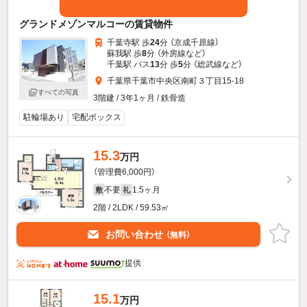
グランドメゾンマルコーの賃貸物件
千葉寺駅 歩
24
分 （京成千原線）
蘇我駅 歩
8
分 （外房線
など
）
千葉駅 バス
13
分 歩
5
分 （総武線
など
）
千葉県千葉市中央区南町３丁目15-18
すべての写真
3階建 / 3年1ヶ月 / 鉄骨造
駐輪場あり
宅配ボックス
15.3
万円
（管理費6,000円）
不要
1.5ヶ月
敷
礼
2階 / 2LDK / 59.53㎡
お問い合わせ
（無料）
提供
15.1
万円