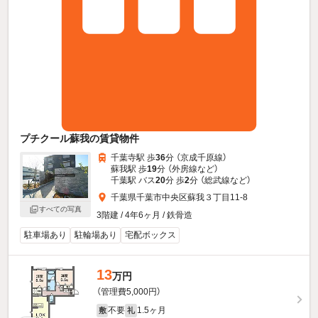
プチクール蘇我の賃貸物件
千葉寺駅 歩
36
分 （京成千原線）
蘇我駅 歩
19
分 （外房線
など
）
千葉駅 バス
20
分 歩
2
分 （総武線
など
）
千葉県千葉市中央区蘇我３丁目11-8
すべての写真
3階建 / 4年6ヶ月 / 鉄骨造
駐車場あり
駐輪場あり
宅配ボックス
13
万円
（管理費5,000円）
不要
1.5ヶ月
敷
礼