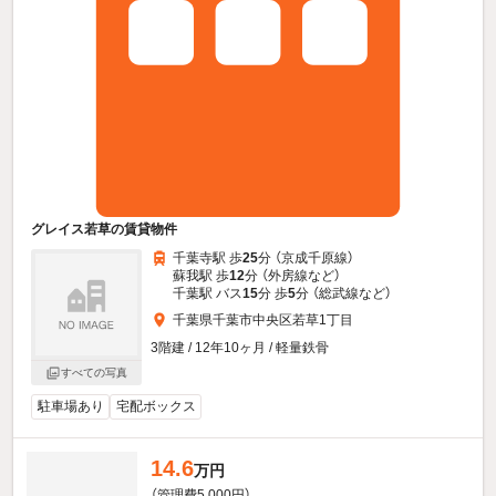
グレイス若草の賃貸物件
千葉寺駅 歩
25
分 （京成千原線）
蘇我駅 歩
12
分 （外房線
など
）
千葉駅 バス
15
分 歩
5
分 （総武線
など
）
千葉県千葉市中央区若草1丁目
3階建 / 12年10ヶ月 / 軽量鉄骨
すべての写真
駐車場あり
宅配ボックス
14.6
万円
（管理費5,000円）