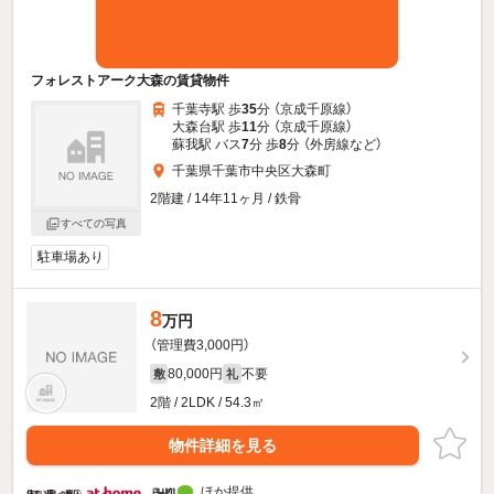
フォレストアーク大森の賃貸物件
千葉寺駅 歩
35
分 （京成千原線）
大森台駅 歩
11
分 （京成千原線）
蘇我駅 バス
7
分 歩
8
分 （外房線
など
）
千葉県千葉市中央区大森町
2階建 / 14年11ヶ月 / 鉄骨
すべての写真
駐車場あり
8
万円
（管理費3,000円）
80,000円
不要
敷
礼
2階 / 2LDK / 54.3㎡
物件詳細を見る
ほか提供