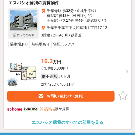
エスパシオ蘇我の賃貸物件
千葉寺駅 歩
32
分 （京成千原線）
蘇我駅 歩
12
分 （外房線
など
）
千葉駅 バス
17
分 歩
4
分 （総武線
など
）
千葉県千葉市中央区蘇我１丁目17-12
3階建 / 2年9ヶ月 / 鉄骨造
すべての写真
駐車場あり
駐輪場あり
宅配ボックス
16.3
万円
（管理費6,000円）
不要
1.0ヶ月
敷
礼
2階 / 2LDK / 66.11㎡
お問い合わせ
（無料）
ほか提供
エスパシオ蘇我のすべての部屋を見る