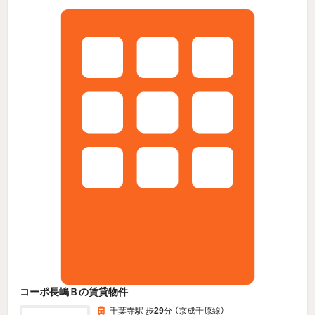
コーポ長嶋Ｂの賃貸物件
千葉寺駅 歩
29
分 （京成千原線）