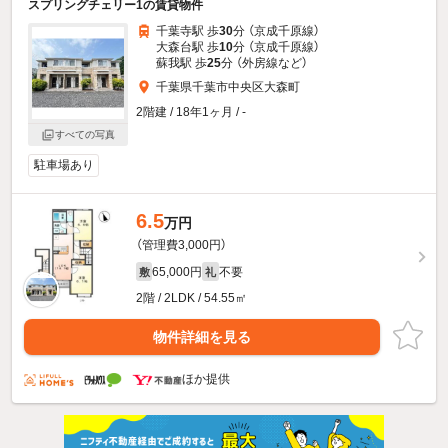
スプリングチェリー1の賃貸物件
千葉寺駅 歩
30
分 （京成千原線）
大森台駅 歩
10
分 （京成千原線）
蘇我駅 歩
25
分 （外房線
など
）
千葉県千葉市中央区大森町
2階建 / 18年1ヶ月 / -
すべての写真
駐車場あり
6.5
万円
（管理費3,000円）
65,000円
不要
敷
礼
2階 / 2LDK / 54.55㎡
物件詳細を見る
ほか提供