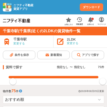
ニフティ不動産
ダウンロード
賃貸アプリ
お知らせ
閲覧履歴
マイページ
お気に入り
千葉寺駅(千葉県)近くの2LDKの賃貸物件一覧
千葉寺駅
2LDK
変更する
変更する
条件を保存
新着通知
アプリで探す
賃料で探す
指定なし
〜
指定なし
75
件
指定した賃料で絞り込む
75
物件数
件
2026年08月05日
更新