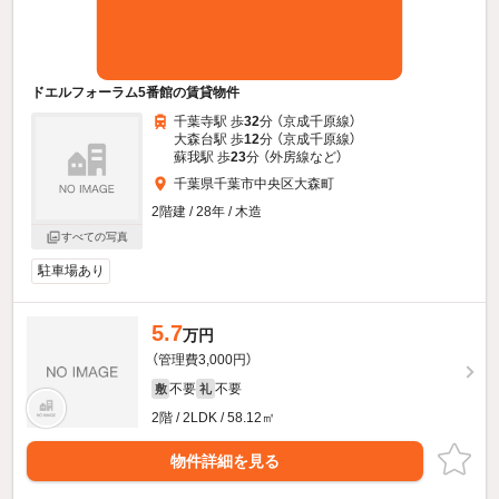
ドエルフォーラム5番館の賃貸物件
千葉寺駅 歩
32
分 （京成千原線）
大森台駅 歩
12
分 （京成千原線）
蘇我駅 歩
23
分 （外房線
など
）
千葉県千葉市中央区大森町
2階建 / 28年 / 木造
すべての写真
駐車場あり
5.7
万円
（管理費3,000円）
不要
不要
敷
礼
2階 / 2LDK / 58.12㎡
物件詳細を見る