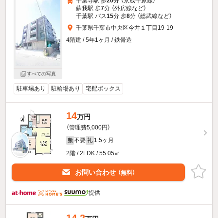
千葉寺駅 歩
20
分 （京成千原線）
蘇我駅 歩
7
分 （外房線
など
）
千葉駅 バス
15
分 歩
8
分 （総武線
など
）
千葉県千葉市中央区今井１丁目19-19
4階建 / 5年1ヶ月 / 鉄骨造
すべての写真
駐車場あり
駐輪場あり
宅配ボックス
14
万円
（管理費5,000円）
不要
1.5ヶ月
敷
礼
2階 / 2LDK / 55.05㎡
お問い合わせ
（無料）
提供
14.2