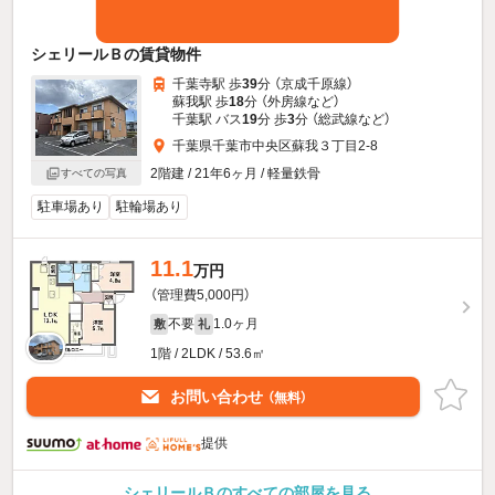
シェリールＢの賃貸物件
千葉寺駅 歩
39
分 （京成千原線）
蘇我駅 歩
18
分 （外房線
など
）
千葉駅 バス
19
分 歩
3
分 （総武線
など
）
千葉県千葉市中央区蘇我３丁目2-8
2階建 / 21年6ヶ月 / 軽量鉄骨
すべての写真
駐車場あり
駐輪場あり
11.1
万円
（管理費5,000円）
不要
1.0ヶ月
敷
礼
1階 / 2LDK / 53.6㎡
お問い合わせ
（無料）
提供
シェリールＢのすべての部屋を見る