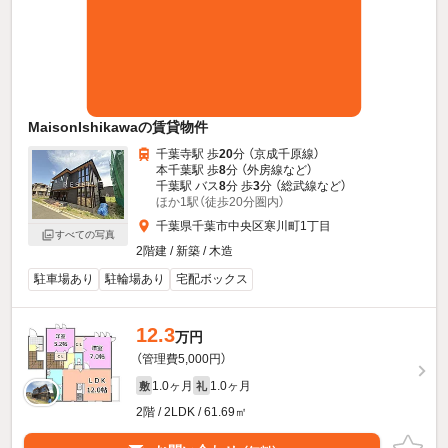
MaisonIshikawaの賃貸物件
千葉寺駅 歩
20
分 （京成千原線）
本千葉駅 歩
8
分 （外房線
など
）
千葉駅 バス
8
分 歩
3
分 （総武線
など
）
ほか1駅（徒歩20分圏内）
千葉県千葉市中央区寒川町1丁目
すべての写真
2階建 / 新築 / 木造
駐車場あり
駐輪場あり
宅配ボックス
12.3
万円
（管理費5,000円）
1.0ヶ月
1.0ヶ月
敷
礼
2階 / 2LDK / 61.69㎡