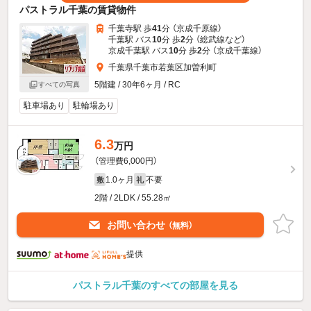
パストラル千葉の賃貸物件
千葉寺駅 歩
41
分 （京成千原線）
千葉駅 バス
10
分 歩
2
分 （総武線
など
）
京成千葉駅 バス
10
分 歩
2
分 （京成千葉線）
千葉県千葉市若葉区加曽利町
5階建 / 30年6ヶ月 / RC
すべての写真
駐車場あり
駐輪場あり
6.3
万円
（管理費6,000円）
1.0ヶ月
不要
敷
礼
2階 / 2LDK / 55.28㎡
お問い合わせ
（無料）
提供
パストラル千葉のすべての部屋を見る