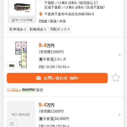
千葉駅 バス
9
分 歩
5
分 （総武線
など
）
京成千葉駅 バス
9
分 歩
5
分 （京成千葉線）
千葉県千葉市中央区矢作町494-5
すべての写真
2階建 / 新築 / 木造
駐車場あり
駐輪場あり
宅配ボックス
9.4
万円
（管理費3,500円）
不要
1.0ヶ月
敷
礼
2階 / 2LDK / 52.91㎡
お問い合わせ
（無料）
提供
9.4
万円
（管理費3,500円）
不要
94,000円
敷
礼
1階 / 2LDK / 52.91㎡