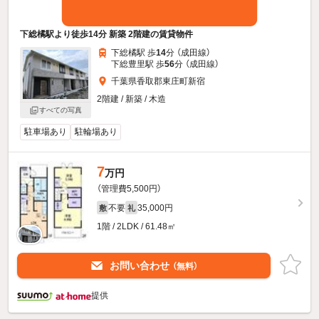
下総橘駅より徒歩14分 新築 2階建の賃貸物件
下総橘駅 歩
14
分 （成田線）
下総豊里駅 歩
56
分 （成田線）
千葉県香取郡東庄町新宿
2階建 / 新築 / 木造
すべての写真
駐車場あり
駐輪場あり
7
万円
（管理費5,500円）
不要
35,000円
敷
礼
1階 / 2LDK / 61.48㎡
お問い合わせ
（無料）
提供