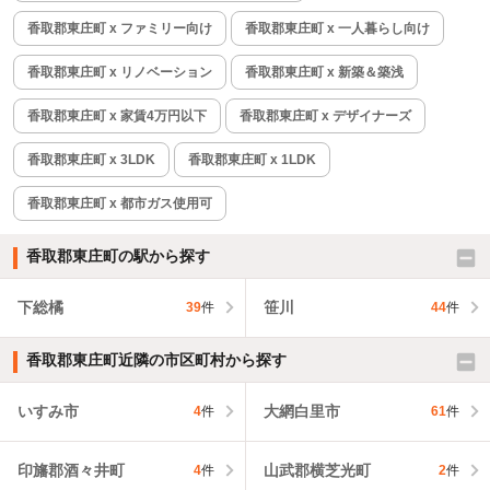
香取郡東庄町 x ファミリー向け
香取郡東庄町 x 一人暮らし向け
香取郡東庄町 x リノベーション
香取郡東庄町 x 新築＆築浅
香取郡東庄町 x 家賃4万円以下
香取郡東庄町 x デザイナーズ
香取郡東庄町 x 3LDK
香取郡東庄町 x 1LDK
香取郡東庄町 x 都市ガス使用可
香取郡東庄町の駅から探す
下総橘
笹川
39
件
44
件
香取郡東庄町近隣の市区町村から探す
いすみ市
大網白里市
4
件
61
件
印旛郡酒々井町
山武郡横芝光町
4
件
2
件