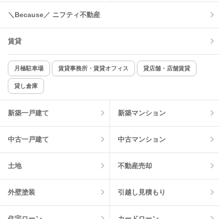
＼Because／ ニフティ不動産
コンロ2口以上
追焚き機能
賃貸
TV付インターホン
角部屋
新着のみ
インターネット無料
月極駐車場
賃貸事務所・賃貸オフィス
貸店舗・店舗賃貸
貸し倉庫
該当件数:
物件一覧に反映
5
件
新築一戸建て
新築マンション
中古一戸建て
中古マンション
土地
不動産売却
外壁塗装
引越し見積もり
住宅ローン
カードローン