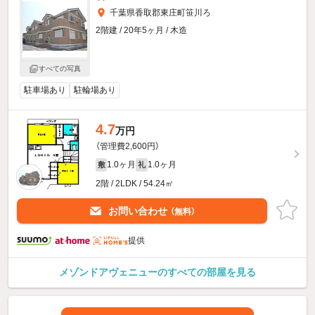
千葉県香取郡東庄町笹川ろ
2階建 / 20年5ヶ月 / 木造
すべての写真
駐車場あり
駐輪場あり
4.7
万円
（管理費2,600円）
1.0ヶ月
1.0ヶ月
敷
礼
2階 / 2LDK / 54.24㎡
お問い合わせ
（無料）
提供
メゾンドアヴェニューのすべての部屋を見る