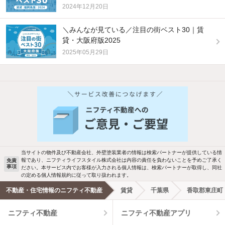
2024年12月20日
＼みんなが見ている／注目の街ベスト30｜賃
貸・大阪府版2025
2025年05月29日
他の人はこんな条件で絞り込んでいます！
人気のこだわり条件
バス・トイレ別
2階以上
駐車場あり
ペット相談
当サイトの物件及び不動産会社、外壁塗装業者の情報は検索パートナーが提供している情
報であり、ニフティライフスタイル株式会社は内容の責任を負わないことを予めご了承く
免責
事項
ださい。本サービス内でお客様が入力される個人情報は、検索パートナーが取得し、同社
洗濯機置場あり
独立洗面台
の定める個人情報規約に従って取り扱われます。
不動産・住宅情報のニフティ不動産
賃貸
千葉県
香取郡東庄町
エアコンあり
都市ガス
ニフティ不動産
ニフティ不動産アプリ
温水洗浄便座
オートロック