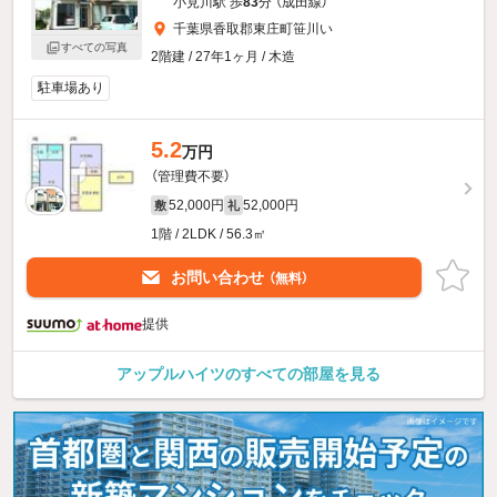
小見川駅 歩
83
分 （成田線）
千葉県香取郡東庄町笹川い
すべての写真
2階建 / 27年1ヶ月 / 木造
駐車場あり
5.2
万円
（管理費不要）
52,000円
52,000円
敷
礼
1階 / 2LDK / 56.3㎡
お問い合わせ
（無料）
提供
アップルハイツのすべての部屋を見る