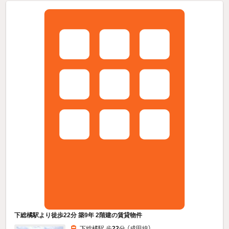
下総橘駅より徒歩22分 築9年 2階建の賃貸物件
下総橘駅 歩
22
分 （成田線）