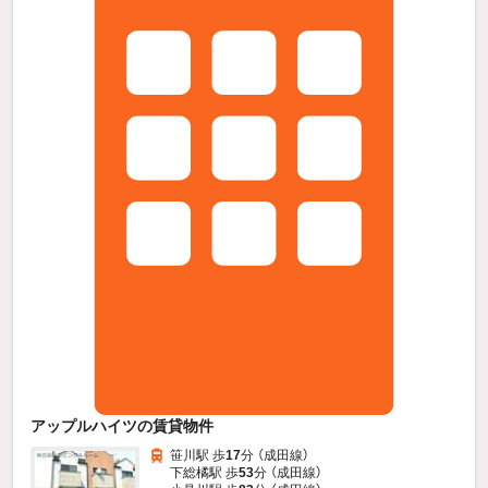
アップルハイツの賃貸物件
笹川駅 歩
17
分 （成田線）
下総橘駅 歩
53
分 （成田線）