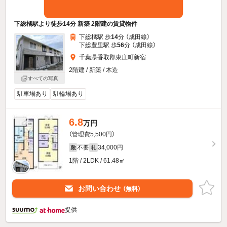
下総橘駅より徒歩14分 新築 2階建の賃貸物件
下総橘駅 歩
14
分 （成田線）
下総豊里駅 歩
56
分 （成田線）
千葉県香取郡東庄町新宿
2階建 / 新築 / 木造
すべての写真
駐車場あり
駐輪場あり
6.8
万円
（管理費5,500円）
不要
34,000円
敷
礼
1階 / 2LDK / 61.48㎡
お問い合わせ
（無料）
提供