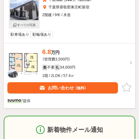
千葉県香取郡東庄町新宿
2階建 / 9年 / 木造
すべての写真
駐車場あり
駐輪場あり
6.8
万円
（管理費3,500円）
不要
34,000円
敷
礼
1階 / 2LDK / 57.4㎡
お問い合わせ
（無料）
提供
新着物件メール通知