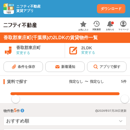
ニフティ不動産
ダウンロード
賃貸アプリ
お知らせ
閲覧履歴
マイページ
お気に入り
香取郡東庄町(千葉県)の2LDKの賃貸物件一覧
香取郡東庄町
2LDK
変更する
変更する
条件を保存
新着通知
アプリで探す
賃料で探す
指定なし
〜
指定なし
5
件
指定した賃料で絞り込む
5
物件数
件
2026年07月28日
更新