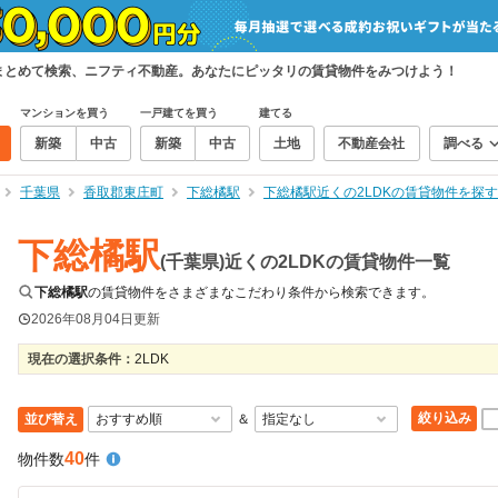
件をまとめて検索、ニフティ不動産。あなたにピッタリの賃貸物件をみつけよう！
マンションを買う
一戸建てを買う
建てる
新築
中古
新築
中古
土地
不動産会社
調べる
千葉県
香取郡東庄町
下総橘駅
下総橘駅近くの2LDKの賃貸物件を探す
下総橘駅
(千葉県)近くの2LDKの賃貸物件一覧
下総橘駅
の賃貸物件をさまざまなこだわり条件から検索できます。
2026年08月04日
更新
現在の選択条件：
2LDK
絞り込み
並び替え
＆
40
物件数
件