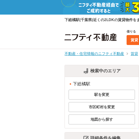
下総橘駅(千葉県)近くの2LDKの賃貸物
借りる
賃貸
不動産・住宅情報のニフティ不動産
賃貸
検索中のエリア
下総橘駅
駅を変更
市区町村を変更
地図から探す
詳細条件を編集