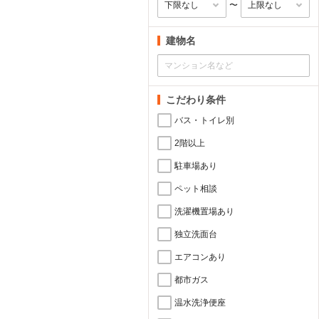
〜
建物名
こだわり条件
バス・トイレ別
2階以上
駐車場あり
ペット相談
洗濯機置場あり
独立洗面台
エアコンあり
都市ガス
温水洗浄便座