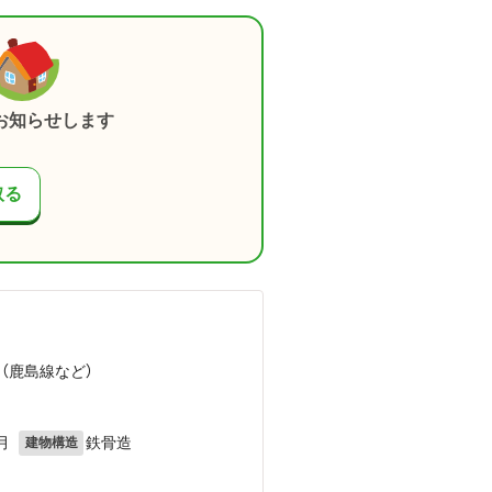
お知らせします
取る
 （鹿島線
など
）
月
鉄骨造
建物構造