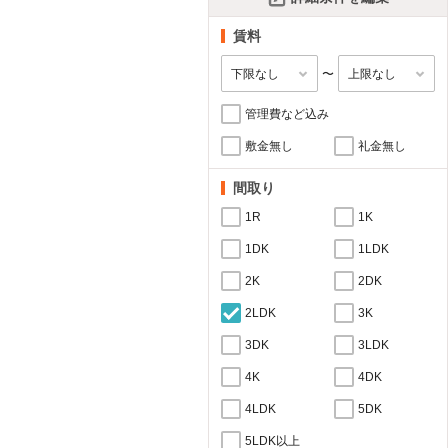
賃料
〜
管理費など込み
敷金無し
礼金無し
間取り
1R
1K
1DK
1LDK
2K
2DK
2LDK
3K
3DK
3LDK
4K
4DK
4LDK
5DK
5LDK以上