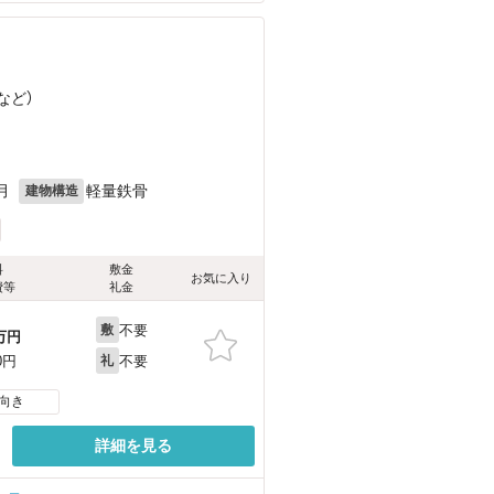
など
）
月
軽量鉄骨
建物構造
料
敷金
お気に入り
費等
礼金
不要
敷
万円
不要
0円
礼
向き
詳細を見る