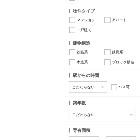
物件タイプ
マンション
アパート
一戸建て
建物構造
鉄筋系
鉄骨系
木造系
ブロック構造
駅からの時間
バス可
築年数
専有面積