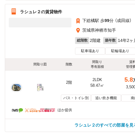
ラシュレ２の賃貸物件
下総橘駅 歩
99
分 （成田線）
茨城県神栖市知手
2階建
14年2ヶ
総階数
築年数
駐車場あり
駐輪場あり
間取り
賃
間取り図
階数
専有面積
管理
5.8
2LDK
2階
58.47㎡
3,50
バス・トイレ別
追い炊き機能
南
ほか提供
ラシュレ２のすべての部屋を見