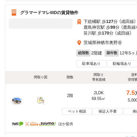
グラマードマレIIIDの賃貸物件
下総橘駅 歩
127
分 （成田線）
鹿島神宮駅 歩
99
分 （鹿島線
笹川駅 歩
170
分 （成田線）
茨城県神栖市奥野谷
2階建
12年5ヶ
総階数
築年数
駐車場あり
駐輪場あり
間取り
賃
間取り図
階数
専有面積
管理
7.5
2LDK
2階
69.55㎡
5,00
ペット相談
保証人不要
南
ほか提供