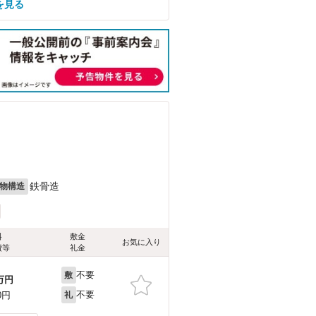
を見る
鉄骨造
物構造
料
敷金
お気に入り
費等
礼金
不要
敷
万円
不要
0円
礼