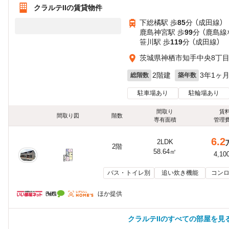
クラルテIIの賃貸物件
下総橘駅 歩
85
分 （成田線）
鹿島神宮駅 歩
99
分 （鹿島線
笹川駅 歩
119
分 （成田線）
茨城県神栖市知手中央8丁
2階建
3年1ヶ
総階数
築年数
駐車場あり
駐輪場あり
間取り
賃
間取り図
階数
専有面積
管理
6.2
2LDK
2階
58.64㎡
4,10
バス・トイレ別
追い炊き機能
コンロ
ほか提供
クラルテIIのすべての部屋を見