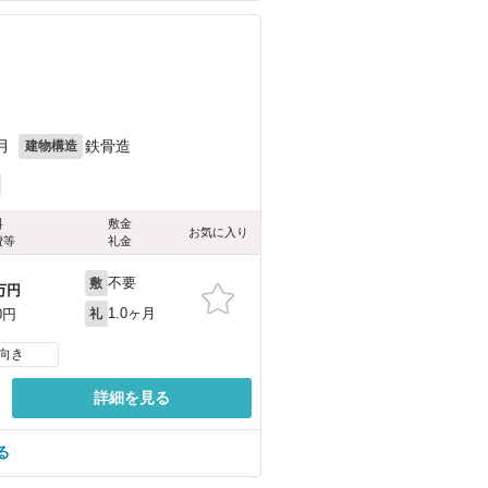
月
鉄骨造
建物構造
料
敷金
お気に入り
費等
礼金
不要
敷
万円
1.0ヶ月
0円
礼
向き
詳細を見る
る