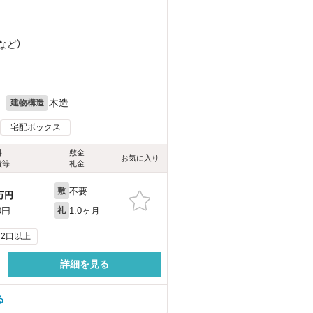
など
）
目
月
木造
建物構造
宅配ボックス
料
敷金
お気に入り
費等
礼金
不要
敷
万円
1.0ヶ月
0円
礼
2口以上
詳細を見る
る