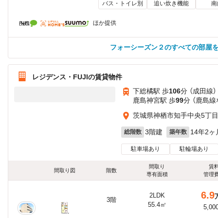
バス・トイレ別
追い炊き機能
南
ほか提供
フォーシーズン２のすべての部屋
レジデンス・FUJIの賃貸物件
下総橘駅 歩
106
分 （成田線）
鹿島神宮駅 歩
99
分 （鹿島線
茨城県神栖市知手中央5丁
3階建
14年2ヶ
総階数
築年数
駐車場あり
駐輪場あり
間取り
賃
間取り図
階数
専有面積
管理
6.9
2LDK
3階
55.4㎡
5,00