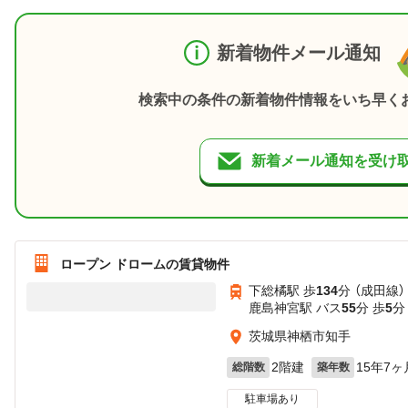
新着物件メール通知
検索中の条件の新着物件情報をいち早く
新着メール通知を受け
ロープン ドロームの賃貸物件
下総橘駅 歩
134
分 （成田線）
鹿島神宮駅 バス
55
分 歩
5
分
茨城県神栖市知手
2階建
15年7ヶ
総階数
築年数
駐車場あり