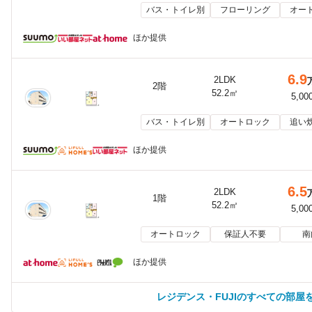
バス・トイレ別
フローリング
オー
ほか提供
6.9
2LDK
2階
52.2㎡
5,00
バス・トイレ別
オートロック
追い
ほか提供
6.5
2LDK
1階
52.2㎡
5,00
オートロック
保証人不要
南
ほか提供
レジデンス・FUJIのすべての部屋