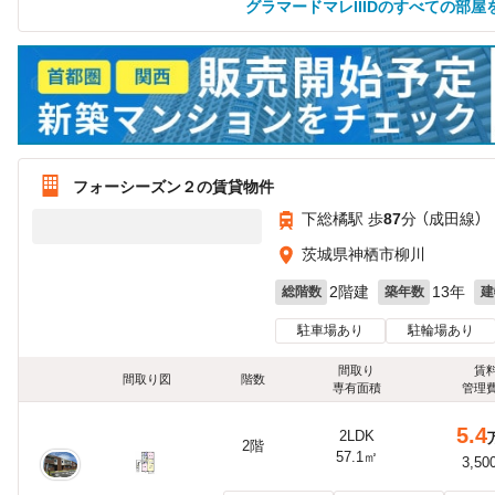
グラマードマレIIIDのすべての部屋
フォーシーズン２の賃貸物件
下総橘駅 歩
87
分 （成田線）
茨城県神栖市柳川
2階建
13年
総階数
築年数
建
駐車場あり
駐輪場あり
間取り
賃
間取り図
階数
専有面積
管理
5.4
2LDK
2階
57.1㎡
3,50