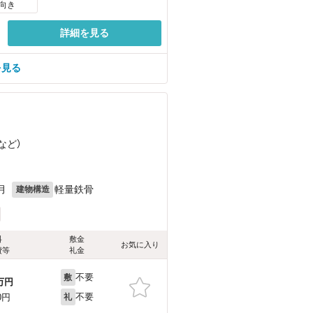
向き
詳細を見る
を見る
など
）
目
月
軽量鉄骨
建物構造
料
敷金
お気に入り
費等
礼金
不要
敷
万円
不要
0円
礼