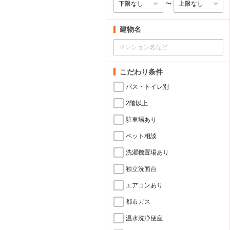
〜
建物名
こだわり条件
バス・トイレ別
2階以上
駐車場あり
ペット相談
洗濯機置場あり
独立洗面台
エアコンあり
都市ガス
温水洗浄便座