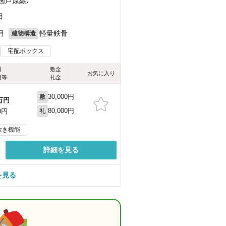
三国芦原線）
目
月
軽量鉄骨
建物構造
宅配ボックス
料
敷金
お気に入り
費等
礼金
30,000円
敷
万円
80,000円
0円
礼
炊き機能
詳細を見る
を見る