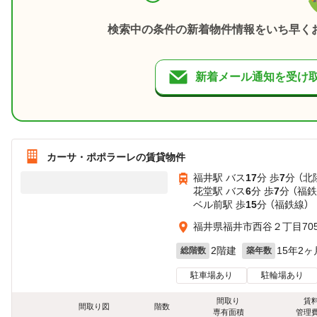
検索中の条件の新着物件情報をいち早く
新着メール通知を受け
カーサ・ポポラーレの賃貸物件
福井駅 バス
17
分 歩
7
分 （
花堂駅 バス
6
分 歩
7
分 （福鉄
ベル前駅 歩
15
分 （福鉄線）
福井県福井市西谷２丁目70
2階建
15年2ヶ
総階数
築年数
駐車場あり
駐輪場あり
間取り
賃
間取り図
階数
専有面積
管理