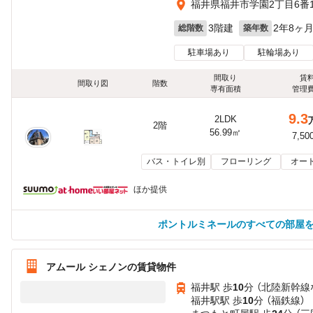
福井県福井市学園2丁目6番1
3階建
2年8ヶ
総階数
築年数
駐車場あり
駐輪場あり
間取り
賃
間取り図
階数
専有面積
管理
9.3
2LDK
2階
56.99㎡
7,50
バス・トイレ別
フローリング
オー
ほか提供
ポントルミネールのすべての部屋
アムール シェノンの賃貸物件
福井駅 歩
10
分 （北陸新幹線
福井駅駅 歩
10
分 （福鉄線）