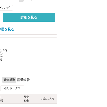
ーリング
詳細を見る
部屋を見る
など
）
ど
）
線）
月
軽量鉄骨
建物構造
宅配ボックス
料
敷金
お気に入り
費等
礼金