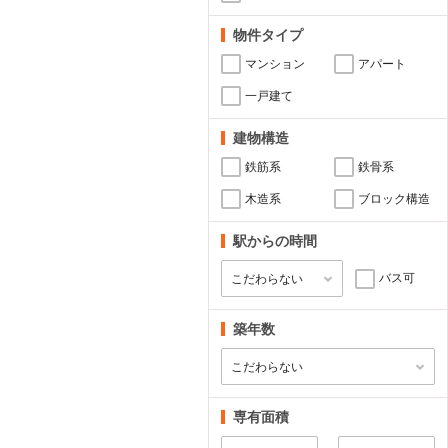
物件タイプ
マンション
アパート
一戸建て
建物構造
鉄筋系
鉄骨系
木造系
ブロック構造
駅からの時間
バス可
築年数
専有面積