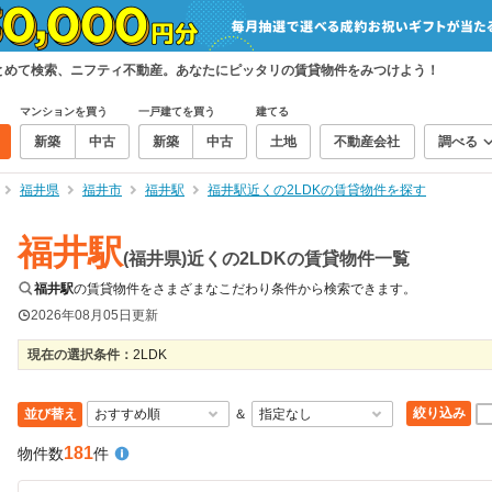
まとめて検索、ニフティ不動産。あなたにピッタリの賃貸物件をみつけよう！
マンションを買う
一戸建てを買う
建てる
新築
中古
新築
中古
土地
不動産会社
調べる
福井県
福井市
福井駅
福井駅近くの2LDKの賃貸物件を探す
福井駅
(福井県)近くの2LDKの賃貸物件一覧
福井駅
の賃貸物件をさまざまなこだわり条件から検索できます。
2026年08月05日
更新
現在の選択条件：
2LDK
絞り込み
並び替え
＆
181
物件数
件