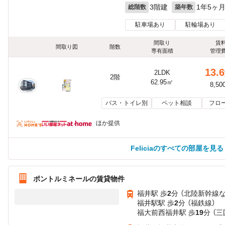
3階建
1年5ヶ
総階数
築年数
駐車場あり
駐輪場あり
間取り
賃
間取り図
階数
専有面積
管理
13.6
2LDK
2階
62.95㎡
8,50
バス・トイレ別
ペット相談
フロ
ほか提供
Feliciaのすべての部屋を見る
ポントルミネールの賃貸物件
福井駅 歩
2
分 （北陸新幹線
福井駅駅 歩
2
分 （福鉄線）
福大前西福井駅 歩
19
分 （