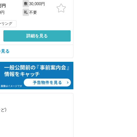
30,000円
敷
万円
不要
0円
礼
ーリング
詳細を見る
を見る
など
）