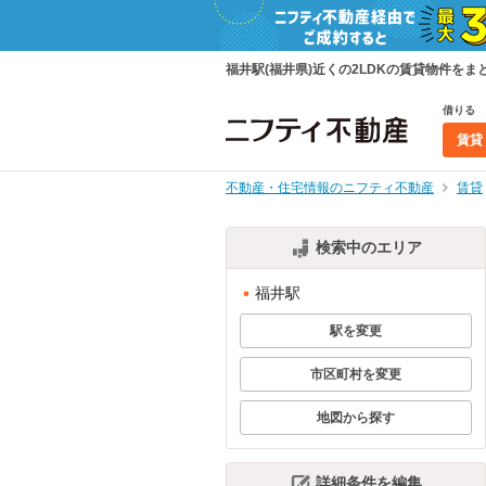
福井駅(福井県)近くの2LDKの賃貸物件を
借りる
賃貸
不動産・住宅情報のニフティ不動産
賃貸
検索中のエリア
福井駅
駅を変更
市区町村を変更
地図から探す
詳細条件を編集