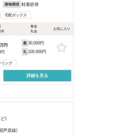
月
軽量鉄骨
建物構造
宅配ボックス
料
敷金
お気に入り
費等
礼金
30,000円
敷
万円
100,000円
0円
礼
ーリング
詳細を見る
など
）
三国芦原線）