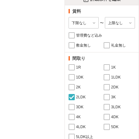
賃料
〜
管理費など込み
敷金無し
礼金無し
間取り
1R
1K
1DK
1LDK
2K
2DK
2LDK
3K
3DK
3LDK
4K
4DK
4LDK
5DK
5LDK以上