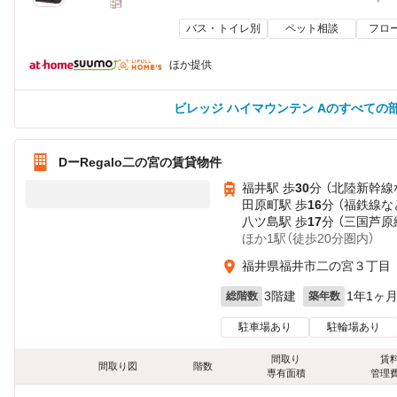
バス・トイレ別
ペット相談
フロ
ほか提供
ビレッジ ハイマウンテン Aのすべての
DーRegalo二の宮の賃貸物件
福井駅 歩
30
分 （北陸新幹線
田原町駅 歩
16
分 （福鉄線
な
八ツ島駅 歩
17
分 （三国芦原
ほか1駅（徒歩20分圏内）
福井県福井市二の宮３丁目
3階建
1年1ヶ
総階数
築年数
駐車場あり
駐輪場あり
間取り
賃
間取り図
階数
専有面積
管理