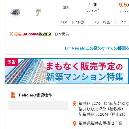
9.5
2LDK
3階
53.76㎡
9,00
バス・トイレ別
ペット相談
フロ
ほか提供
DーRegalo二の宮のすべての部屋
Feliciaの賃貸物件
福井駅 歩
7
分 （北陸新幹線
福井駅駅 歩
7
分 （福鉄線）
新福井駅 歩
10
分 （勝山線）
福井県福井市手寄２丁目