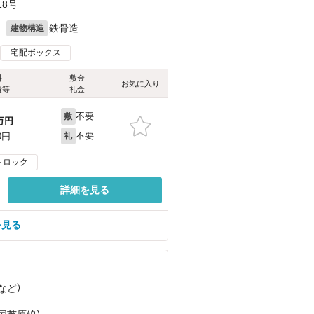
8号
月
鉄骨造
建物構造
宅配ボックス
料
敷金
お気に入り
費等
礼金
不要
敷
万円
不要
0円
礼
トロック
詳細を見る
を見る
など
）