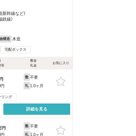
北陸新幹線
など
）
（福鉄線）
木造
物構造
宅配ボックス
料
敷金
お気に入り
費等
礼金
不要
敷
円
1.0ヶ月
0円
礼
ーリング
詳細を見る
不要
敷
万円
1.0ヶ月
0円
礼