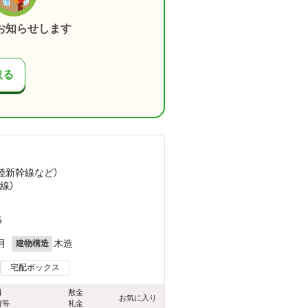
お知らせします
取る
北陸新幹線
など
）
線）
5
月
木造
建物構造
宅配ボックス
料
敷金
お気に入り
費等
礼金