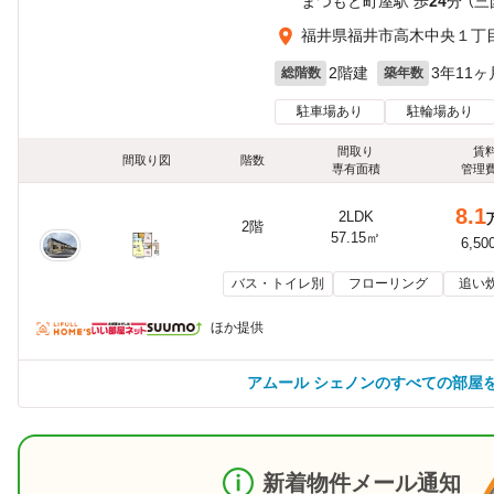
まつもと町屋駅 歩
24
分 （
福井県福井市高木中央１丁
2階建
3年11ヶ
総階数
築年数
駐車場あり
駐輪場あり
間取り
賃
間取り図
階数
専有面積
管理
8.1
2LDK
2階
57.15㎡
6,50
バス・トイレ別
フローリング
追い
ほか提供
アムール シェノンのすべての部屋
新着物件メール通知