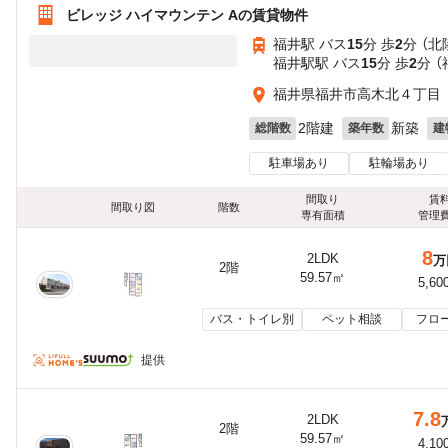
ビレッジ ハイマウンテン Aの賃貸物件
福井駅 バス
15
分 歩
2
分 （
福井駅駅 バス
15
分 歩
2
分 
福井県福井市高木北４丁目
2階建
新築
総階数
築年数
建
駐車場あり
駐輪場あり
間取り
賃
間取り図
階数
専有面積
管理
8
2LDK
万
2階
59.57㎡
5,60
バス・トイレ別
ペット相談
フロ
提供
7.8
2LDK
2階
59.57㎡
4,10