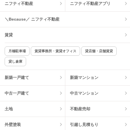
ニフティ不動産
ニフティ不動産アプリ
温水洗浄便座
オートロック
＼Because／ ニフティ不動産
コンロ2口以上
追焚き機能
賃貸
TV付インターホン
角部屋
新着のみ
インターネット無料
月極駐車場
賃貸事務所・賃貸オフィス
貸店舗・店舗賃貸
貸し倉庫
該当件数:
物件一覧に反映
13
件
新築一戸建て
新築マンション
中古一戸建て
中古マンション
土地
不動産売却
外壁塗装
引越し見積もり