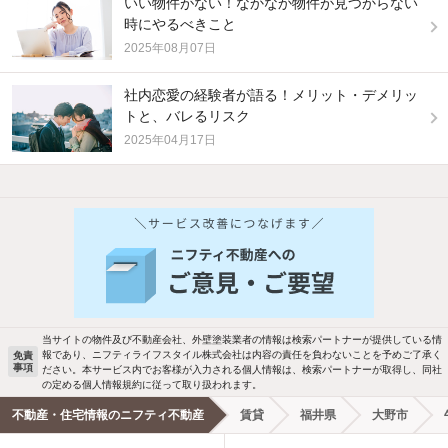
いい物件がない！なかなか物件が見つからない
時にやるべきこと
2025年08月07日
社内恋愛の経験者が語る！メリット・デメリッ
トと、バレるリスク
2025年04月17日
他の人はこんな条件で絞り込んでいます！
人気のこだわり条件
バス・トイレ別
2階以上
駐車場あり
ペット相談
当サイトの物件及び不動産会社、外壁塗装業者の情報は検索パートナーが提供している情
報であり、ニフティライフスタイル株式会社は内容の責任を負わないことを予めご了承く
免責
事項
ださい。本サービス内でお客様が入力される個人情報は、検索パートナーが取得し、同社
洗濯機置場あり
独立洗面台
の定める個人情報規約に従って取り扱われます。
不動産・住宅情報のニフティ不動産
賃貸
福井県
大野市
エアコンあり
都市ガス