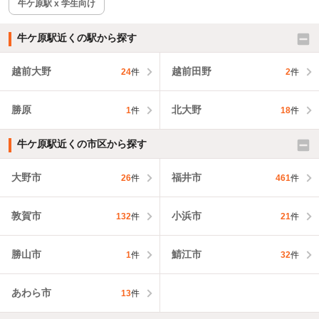
牛ケ原駅 x 学生向け
牛ケ原駅近くの駅から探す
越前大野
越前田野
24
件
2
件
勝原
北大野
1
件
18
件
牛ケ原駅近くの市区から探す
大野市
福井市
26
件
461
件
敦賀市
小浜市
132
件
21
件
勝山市
鯖江市
1
件
32
件
あわら市
13
件