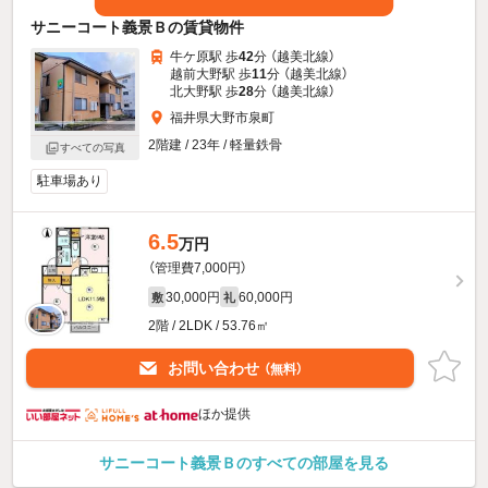
サニーコート義景Ｂの賃貸物件
牛ケ原駅 歩
42
分 （越美北線）
越前大野駅 歩
11
分 （越美北線）
北大野駅 歩
28
分 （越美北線）
福井県大野市泉町
2階建 / 23年 / 軽量鉄骨
すべての写真
駐車場あり
6.5
万円
（管理費7,000円）
30,000円
60,000円
敷
礼
2階 / 2LDK / 53.76㎡
お問い合わせ
（無料）
ほか提供
サニーコート義景Ｂのすべての部屋を見る