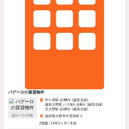
パグーロの賃貸物件
牛ケ原駅 歩
38
分 （越美北線）
越前大野駅 バス
5
分 歩
6
分 （越美北線）
北大野駅 歩
19
分 （越美北線）
すべての写真
福井県大野市中荒井町２
2階建 / 14年2ヶ月 / 木造