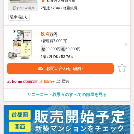
福井県大野市泉町
2階建 / 23年 / 軽量鉄骨
すべての写真
駐車場あり
6.4
万円
（管理費7,000円）
30,000円
60,000円
敷
礼
1階 / 2LDK / 53.76㎡
お問い合わせ
（無料）
ほか提供
サニーコート義景Ａのすべての部屋を見る