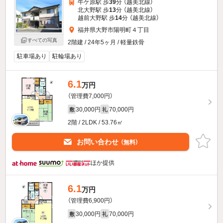
牛ケ原駅 歩
39
分 （越美北線）
北大野駅 歩
13
分 （越美北線）
越前大野駅 歩
14
分 （越美北線）
福井県大野市陽明町４丁目
すべての写真
2階建 / 24年5ヶ月 / 軽量鉄骨
駐車場あり
駐輪場あり
6.1
万円
（管理費7,000円）
30,000円
70,000円
敷
礼
2階 / 2LDK / 53.76㎡
お問い合わせ
（無料）
ほか提供
6.1
万円
（管理費6,900円）
30,000円
70,000円
敷
礼