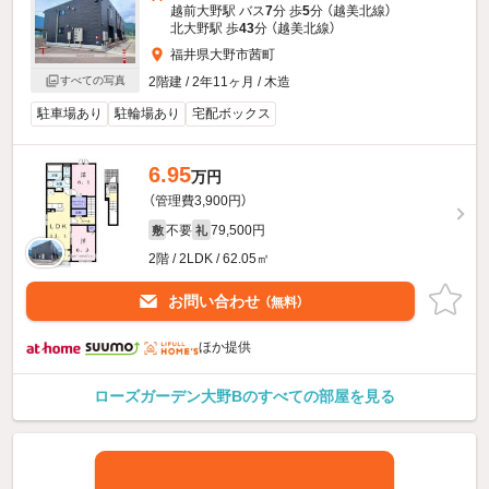
越前大野駅 バス
7
分 歩
5
分 （越美北線）
北大野駅 歩
43
分 （越美北線）
福井県大野市茜町
2階建 / 2年11ヶ月 / 木造
すべての写真
駐車場あり
駐輪場あり
宅配ボックス
6.95
万円
（管理費3,900円）
不要
79,500円
敷
礼
2階 / 2LDK / 62.05㎡
お問い合わせ
（無料）
ほか提供
ローズガーデン大野Bのすべての部屋を見る