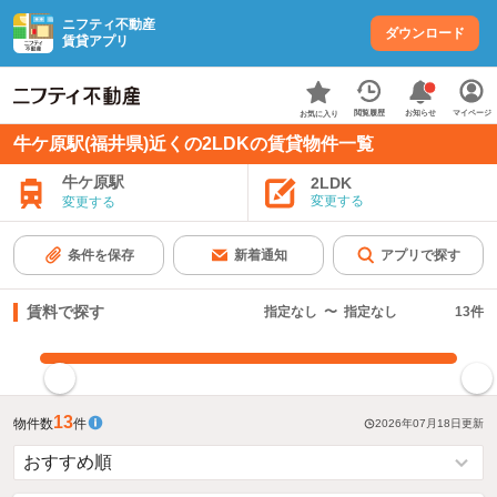
ニフティ不動産
ダウンロード
賃貸アプリ
お知らせ
閲覧履歴
マイページ
お気に入り
牛ケ原駅(福井県)近くの2LDKの賃貸物件一覧
牛ケ原駅
2LDK
変更する
変更する
条件を保存
新着通知
アプリで探す
賃料で探す
指定なし
〜
指定なし
13
件
指定した賃料で絞り込む
13
物件数
件
2026年07月18日
更新