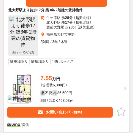
北大野駅より徒歩17分 築3年 2階建の賃貸物件
牛ケ原駅 歩
28
分 （越美北線）
北大野駅 歩
17
分 （越美北線）
越前大野駅 歩
23
分 （越美北線）
福井県大野市中野
2階建 / 3年 / 木造
すべての写真
駐車場あり
駐輪場あり
宅配ボックス
7.55
万円
（管理費6,300円）
不要
85,500円
敷
礼
2階 / 2LDK / 63.03㎡
お問い合わせ
（無料）
提供