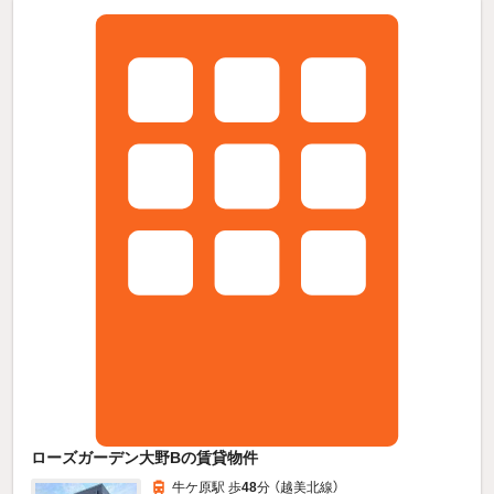
ローズガーデン大野Bの賃貸物件
牛ケ原駅 歩
48
分 （越美北線）