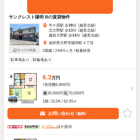
サンクレスト陽明 Bの賃貸物件
牛ケ原駅 歩
39
分 （越美北線）
北大野駅 歩
13
分 （越美北線）
越前大野駅 歩
14
分 （越美北線）
福井県大野市陽明町４丁目
2階建 / 24年5ヶ月 / 軽量鉄骨
すべての写真
駐車場あり
駐輪場あり
6.3
万円
（管理費6,900円）
30,000円
70,000円
敷
礼
1階 / 2LDK / 62.95㎡
お問い合わせ
（無料）
ほか提供