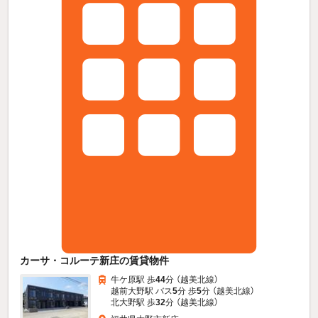
カーサ・コルーテ新庄の賃貸物件
牛ケ原駅 歩
44
分 （越美北線）
越前大野駅 バス
5
分 歩
5
分 （越美北線）
北大野駅 歩
32
分 （越美北線）