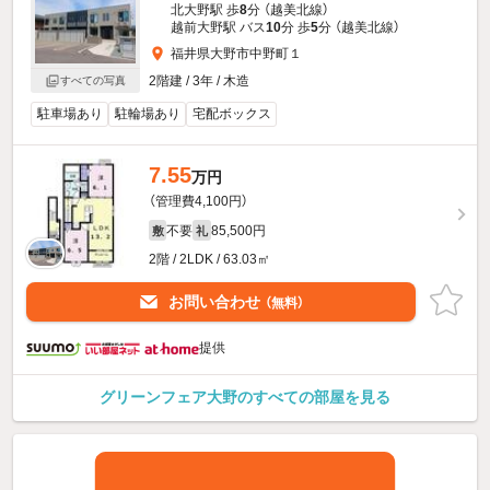
北大野駅 歩
8
分 （越美北線）
越前大野駅 バス
10
分 歩
5
分 （越美北線）
福井県大野市中野町１
2階建 / 3年 / 木造
すべての写真
駐車場あり
駐輪場あり
宅配ボックス
7.55
万円
（管理費4,100円）
不要
85,500円
敷
礼
2階 / 2LDK / 63.03㎡
お問い合わせ
（無料）
提供
グリーンフェア大野のすべての部屋を見る