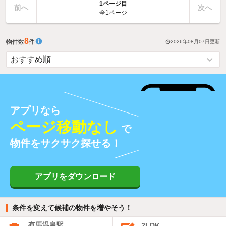
1ページ目
前へ
次へ
全1ページ
8
物件数
件
2026年08月07日
更新
アプリなら
ページ移動なし
で
物件をサクサク探せる！
アプリをダウンロード
条件を変えて候補の物件を増やそう！
有馬温泉駅
2LDK