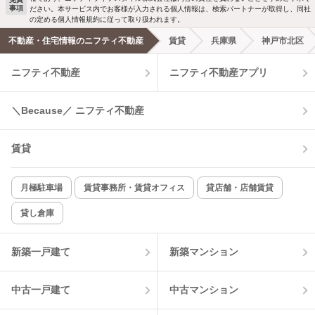
事項
ださい。本サービス内でお客様が入力される個人情報は、検索パートナーが取得し、同社
洗濯機置場あり
独立洗面台
の定める個人情報規約に従って取り扱われます。
不動産・住宅情報のニフティ不動産
賃貸
兵庫県
神戸市北区
エアコンあり
都市ガス
ニフティ不動産
ニフティ不動産アプリ
温水洗浄便座
オートロック
＼Because／ ニフティ不動産
コンロ2口以上
追焚き機能
賃貸
TV付インターホン
角部屋
新着のみ
インターネット無料
月極駐車場
賃貸事務所・賃貸オフィス
貸店舗・店舗賃貸
貸し倉庫
該当件数:
物件一覧に反映
8
件
新築一戸建て
新築マンション
中古一戸建て
中古マンション