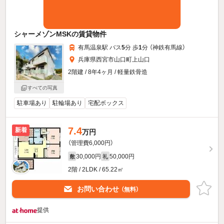
シャーメゾンMSKの賃貸物件
有馬温泉駅 バス
5
分 歩
1
分 （神鉄有馬線）
兵庫県西宮市山口町上山口
2階建 / 8年4ヶ月 / 軽量鉄骨造
すべての写真
駐車場あり
駐輪場あり
宅配ボックス
7.4
新着
万円
（管理費6,000円）
30,000円
50,000円
敷
礼
2階 / 2LDK / 65.22㎡
お問い合わせ
（無料）
提供