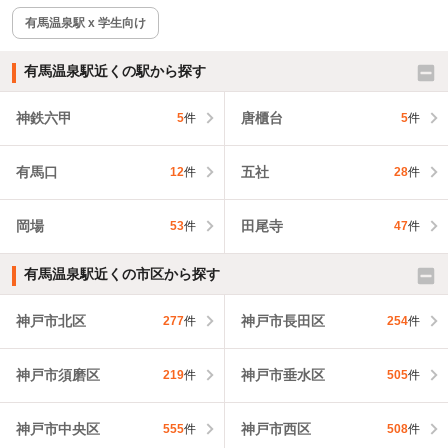
有馬温泉駅 x 学生向け
有馬温泉駅近くの駅から探す
神鉄六甲
唐櫃台
5
件
5
件
有馬口
五社
12
件
28
件
岡場
田尾寺
53
件
47
件
有馬温泉駅近くの市区から探す
神戸市北区
神戸市長田区
277
件
254
件
神戸市須磨区
神戸市垂水区
219
件
505
件
神戸市中央区
神戸市西区
555
件
508
件