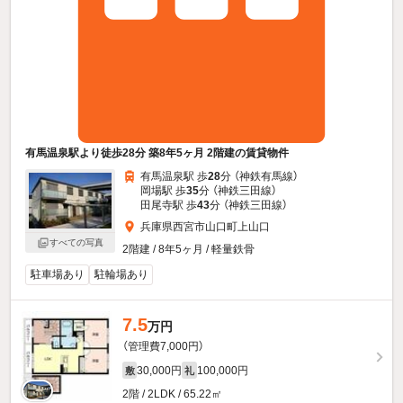
有馬温泉駅より徒歩28分 築8年5ヶ月 2階建の賃貸物件
有馬温泉駅 歩
28
分 （神鉄有馬線）
岡場駅 歩
35
分 （神鉄三田線）
田尾寺駅 歩
43
分 （神鉄三田線）
兵庫県西宮市山口町上山口
すべての写真
2階建 / 8年5ヶ月 / 軽量鉄骨
駐車場あり
駐輪場あり
7.5
万円
（管理費7,000円）
30,000円
100,000円
敷
礼
2階 / 2LDK / 65.22㎡