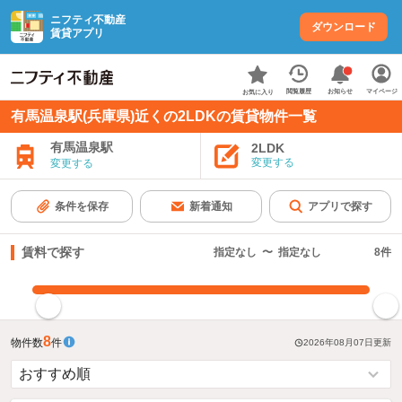
ニフティ不動産
ダウンロード
賃貸アプリ
お知らせ
閲覧履歴
マイページ
お気に入り
有馬温泉駅(兵庫県)近くの2LDKの賃貸物件一覧
有馬温泉駅
2LDK
変更する
変更する
条件を保存
新着通知
アプリで探す
賃料で探す
指定なし
〜
指定なし
8
件
指定した賃料で絞り込む
8
物件数
件
2026年08月07日
更新