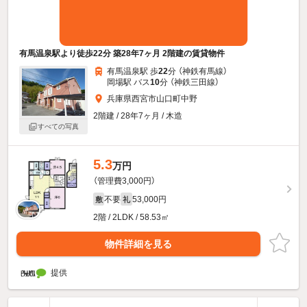
有馬温泉駅より徒歩22分 築28年7ヶ月 2階建の賃貸物件
有馬温泉駅 歩
22
分 （神鉄有馬線）
岡場駅 バス
10
分 （神鉄三田線）
兵庫県西宮市山口町中野
2階建 / 28年7ヶ月 / 木造
すべての写真
5.3
万円
（管理費3,000円）
不要
53,000円
敷
礼
2階 / 2LDK / 58.53㎡
物件詳細を見る
提供