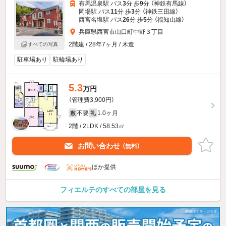
有馬温泉駅 バス
3
分 歩
9
分 （神鉄有馬線）
岡場駅 バス
11
分 歩
3
分 （神鉄三田線）
西宮名塩駅 バス
26
分 歩
5
分 （福知山線）
兵庫県西宮市山口町中野３丁目
2階建 / 28年7ヶ月 / 木造
すべての写真
駐車場あり
駐輪場あり
5.3
万円
（管理費3,900円）
不要
1.0ヶ月
敷
礼
2階 / 2LDK / 58.53㎡
お問い合わせ
（無料）
ほか提供
フィエルテのすべての部屋を見る