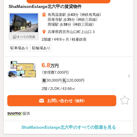
ShaMaisonEclarge北六甲の賃貸物件
有馬温泉駅 歩
43
分 （神鉄有馬線）
田尾寺駅 歩
35
分 （神鉄三田線）
岡場駅 歩
38
分 （神鉄三田線）
兵庫県西宮市山口町上山口３
すべての写真
2階建 / 4年8ヶ月 / 軽量鉄骨
駐車場あり
駐輪場あり
6.8
万円
（管理費7,000円）
30,000円
120,000円
敷
礼
2階 / 2LDK / 43.66㎡
お問い合わせ
（無料）
提供
ShaMaisonEclarge北六甲のすべての部屋を見る