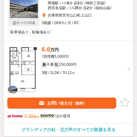
岡場駅 バス
6
分 歩
2
分 （神鉄三田線）
西宮名塩駅 バス
25
分 歩
2
分 （福知山線）
兵庫県西宮市山口町上山口
3階建 / 28年5ヶ月 / RC
すべての写真
駐車場あり
駐輪場あり
6.6
万円
（管理費5,000円）
不要
150,000円
敷
礼
3階 / 2LDK / 70.12㎡
お問い合わせ
（無料）
ほか提供
グランディアの杜・北六甲のすべての部屋を見る