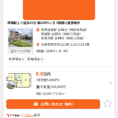
岡場駅より徒歩25分 築28年5ヶ月 3階建の賃貸物件
有馬温泉駅 歩
41
分 （神鉄有馬線）
岡場駅 歩
25
分 （神鉄三田線）
田尾寺駅 歩
39
分 （神鉄三田線）
兵庫県西宮市山口町上山口1313番
3階建 / 28年5ヶ月 / RC
すべての写真
駐車場あり
駐輪場あり
6.6
万円
（管理費5,000円）
不要
150,000円
敷
礼
3階 / 2LDK / 71.52㎡
お問い合わせ
（無料）
提供