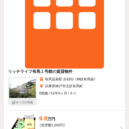
リッチライフ有馬１号館の賃貸物件
有馬温泉駅 歩
13
分 （神鉄有馬線）
兵庫県神戸市北区有馬町
6階建 / 52年9ヶ月 / ＲＣ
すべての写真
9.8
万円
（管理費2,000円）