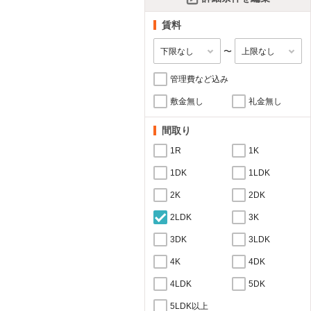
賃料
〜
管理費など込み
敷金無し
礼金無し
間取り
1R
1K
1DK
1LDK
2K
2DK
2LDK
3K
3DK
3LDK
4K
4DK
4LDK
5DK
5LDK以上