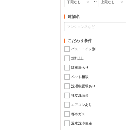
〜
建物名
こだわり条件
バス・トイレ別
2階以上
駐車場あり
ペット相談
洗濯機置場あり
独立洗面台
エアコンあり
都市ガス
温水洗浄便座