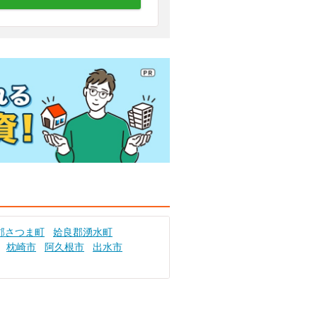
郡さつま町
姶良郡湧水町
枕崎市
阿久根市
出水市