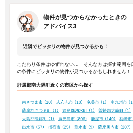
物件が見つからなかったときの
アドバイス3
近隣でピッタリの物件が見つかるかも！
こだわり条件はゆずれない…！そんな方は探す範囲を
の条件にピッタリの物件が見つかるかもしれません！
肝属郡南大隅町近くの市区から探す
南さつま市
（10）
志布志市
（18）
奄美市
（1）
南九州市
（1
薩摩郡さつま町
（1）
姶良郡湧水町
（1）
曽於郡大崎町
（1）
大島郡龍郷町
（1）
鹿児島市
（806）
鹿屋市
（140）
枕崎市
出水市
（57）
指宿市
（25）
垂水市
（9）
薩摩川内市
（207）