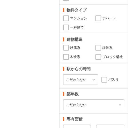
物件タイプ
マンション
アパート
一戸建て
建物構造
鉄筋系
鉄骨系
木造系
ブロック構造
駅からの時間
バス可
築年数
専有面積