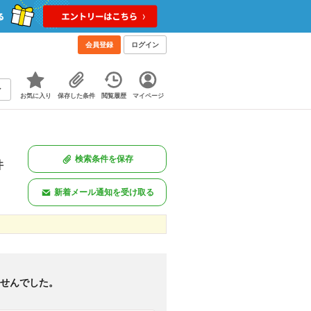
会員登録
ログイン
お気に入り
保存した条件
閲覧履歴
マイページ
検索条件を保存
件
新着メール通知を受け取る
新着のみ
図あり
<
1
>
ませんでした。