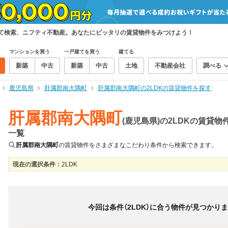
めて検索、ニフティ不動産。あなたにピッタリの賃貸物件をみつけよう！
マンションを買う
一戸建てを買う
建てる
新築
中古
新築
中古
土地
不動産会社
調べる
鹿児島県
肝属郡南大隅町
肝属郡南大隅町の2LDKの賃貸物件を探す
肝属郡南大隅町
(鹿児島県)の2LDKの賃貸物
一覧
肝属郡南大隅町
の賃貸物件をさまざまなこだわり条件から検索できます。
現在の選択条件：
2LDK
絞り込み
並び替え
＆
0
物件数
件
今回は条件（
2LDK
）に合う物件が見つかり