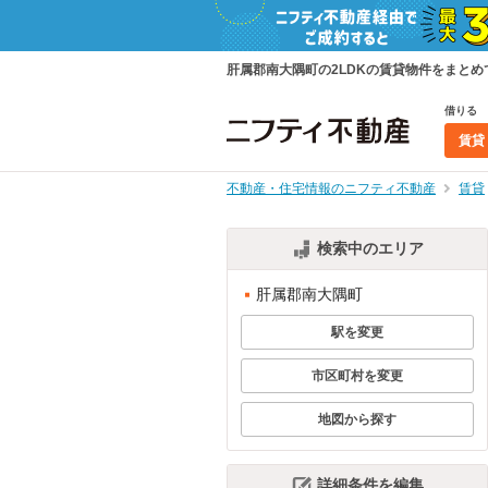
肝属郡南大隅町の2LDKの賃貸物件をまと
借りる
賃貸
不動産・住宅情報のニフティ不動産
賃貸
検索中のエリア
肝属郡南大隅町
駅を変更
市区町村を変更
地図から探す
詳細条件を編集