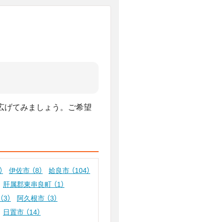
広げてみましょう。ご希望
）
伊佐市
（8）
姶良市
（104）
肝属郡東串良町
（1）
（3）
阿久根市
（3）
日置市
（14）