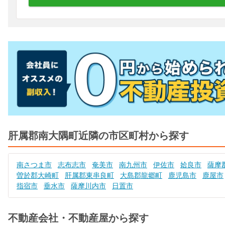
肝属郡南大隅町近隣の市区町村から探す
南さつま市
志布志市
奄美市
南九州市
伊佐市
姶良市
薩摩
曽於郡大崎町
肝属郡東串良町
大島郡龍郷町
鹿児島市
鹿屋市
指宿市
垂水市
薩摩川内市
日置市
不動産会社・不動産屋から探す