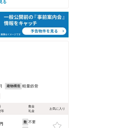
見る
）
）
月
軽量鉄骨
建物構造
料
敷金
お気に入り
費等
礼金
不要
敷
円