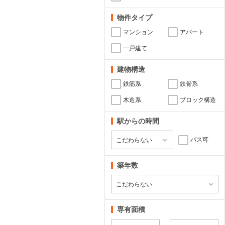
物件タイプ
マンション
アパート
一戸建て
建物構造
鉄筋系
鉄骨系
木造系
ブロック構造
駅からの時間
バス可
築年数
専有面積