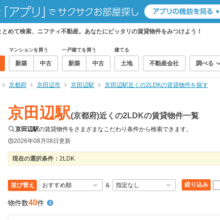
件をまとめて検索、ニフティ不動産。あなたにピッタリの賃貸物件をみつけよう！
マンションを買う
一戸建てを買う
建てる
新築
中古
新築
中古
土地
不動産会社
調べる
京都府
京田辺市
京田辺駅
京田辺駅近くの2LDKの賃貸物件を探す
京田辺駅
(京都府)近くの2LDKの賃貸物件一覧
京田辺駅
の賃貸物件をさまざまなこだわり条件から検索できます。
2026年08月08日
更新
現在の選択条件：
2LDK
絞り込み
並び替え
＆
40
物件数
件