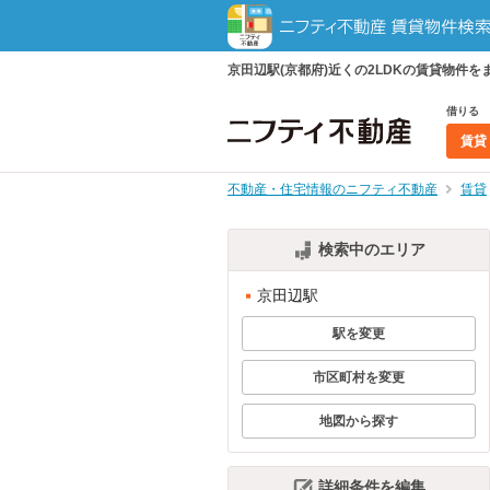
京田辺駅(京都府)近くの2LDKの賃貸物
借りる
賃貸
不動産・住宅情報のニフティ不動産
賃貸
検索中のエリア
京田辺駅
駅を変更
市区町村を変更
地図から探す
詳細条件を編集