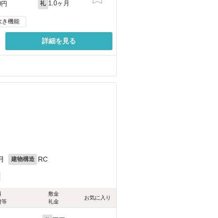
1.0ヶ月
0円
礼
炊き機能
詳細を見る
）
）
月
RC
建物構造
料
敷金
お気に入り
費等
礼金