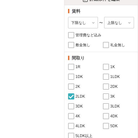
賃料
〜
管理費など込み
敷金無し
礼金無し
間取り
1R
1K
1DK
1LDK
2K
2DK
2LDK
3K
3DK
3LDK
4K
4DK
4LDK
5DK
5LDK以上