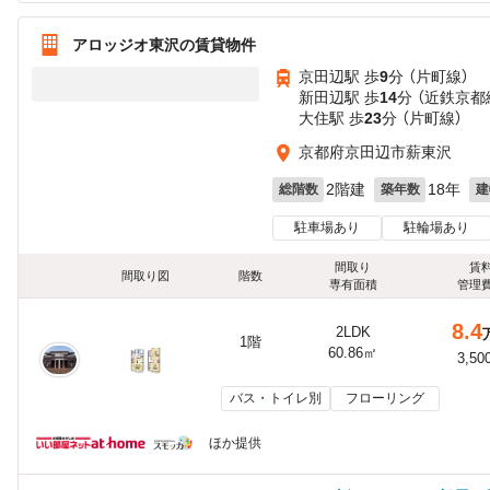
アロッジオ東沢の賃貸物件
京田辺駅 歩
9
分 （片町線）
新田辺駅 歩
14
分 （近鉄京都
大住駅 歩
23
分 （片町線）
京都府京田辺市薪東沢
2階建
18年
総階数
築年数
建
駐車場あり
駐輪場あり
間取り
賃
間取り図
階数
専有面積
管理
8.4
2LDK
1階
60.86㎡
3,50
バス・トイレ別
フローリング
ほか提供