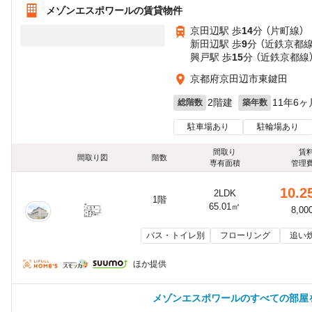
メゾンエスポワールの賃貸物件
京田辺駅 歩
14
分 （片町線）
新田辺駅 歩
9
分 （近鉄京都線
興戸駅 歩
15
分 （近鉄京都線
京都府京田辺市東鍵田
2階建
11年6ヶ
総階数
築年数
駐車場あり
駐輪場あり
間取り
賃
間取り図
階数
専有面積
管理
10.2
2LDK
1階
65.01㎡
8,00
バス・トイレ別
フローリング
追い
ほか提供
メゾンエスポワールのすべての部屋