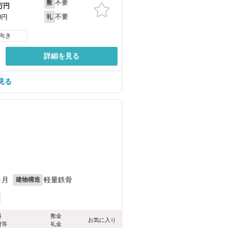
不要
敷
万円
不要
0円
礼
向き
詳細を見る
見る
）
ヶ月
軽量鉄骨
建物構造
料
敷金
お気に入り
費等
礼金