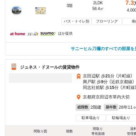
7.3
2LDK
3階
58.4㎡
4,00
バス・トイレ別
フローリング
南
ほか提供
サニーヒル刀禰のすべての部屋を
ジュネス・ドヌールの賃貸物件
京田辺駅 歩
21
分 （片町線）
興戸駅 歩
9
分 （近鉄京都線）
同志社前駅 歩
15
分 （片町線
京都府京田辺市草内大切
2階建
28年11
総階数
築年数
駐車場あり
駐輪場あり
間取り
賃
間取り図
階数
専有面積
管理