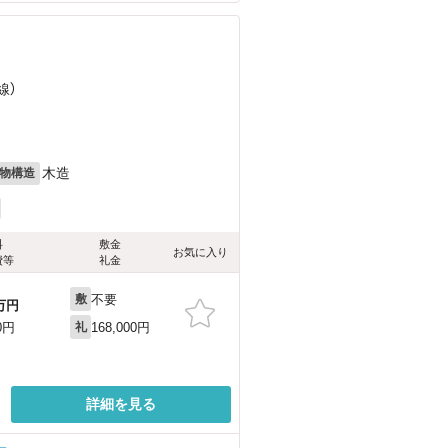
線）
木造
物構造
料
敷金
お気に入り
費等
礼金
不要
敷
万円
168,000円
0円
礼
詳細を見る