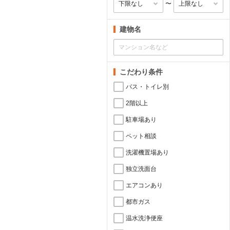
〜
建物名
こだわり条件
バス・トイレ別
2階以上
駐車場あり
ペット相談
洗濯機置場あり
独立洗面台
エアコンあり
都市ガス
温水洗浄便座