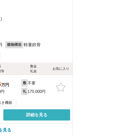
）
）
月
軽量鉄骨
建物構造
料
敷金
お気に入り
費等
礼金
不要
5
敷
万円
170,000円
0円
礼
炊き機能
詳細を見る
を見る