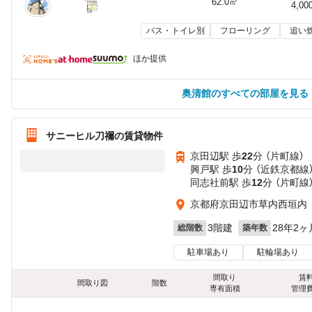
62.0㎡
4,00
バス・トイレ別
フローリング
追い
ほか提供
奥清館のすべての部屋を見る
サニーヒル刀禰の賃貸物件
京田辺駅 歩
22
分 （片町線）
興戸駅 歩
10
分 （近鉄京都線
同志社前駅 歩
12
分 （片町線
京都府京田辺市草内西垣内
3階建
28年2ヶ
総階数
築年数
駐車場あり
駐輪場あり
間取り
賃
間取り図
階数
専有面積
管理