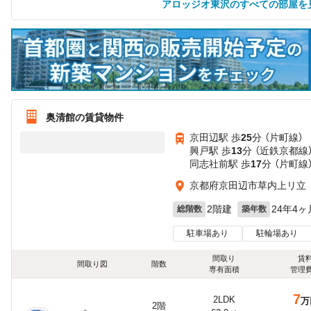
アロッジオ東沢のすべての部屋を
奥清館の賃貸物件
京田辺駅 歩
25
分 （片町線）
興戸駅 歩
13
分 （近鉄京都線
同志社前駅 歩
17
分 （片町線
京都府京田辺市草内上リ立
2階建
24年4ヶ
総階数
築年数
駐車場あり
駐輪場あり
間取り
賃
間取り図
階数
専有面積
管理
7
2LDK
万
2階