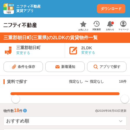
ニフティ不動産
ダウンロード
賃貸アプリ
お知らせ
閲覧履歴
マイページ
お気に入り
三重郡朝日町(三重県)の2LDKの賃貸物件一覧
三重郡朝日町
2LDK
変更する
変更する
条件を保存
新着通知
アプリで探す
賃料で探す
指定なし
〜
指定なし
18
件
指定した賃料で絞り込む
18
物件数
件
2026年08月03日
更新