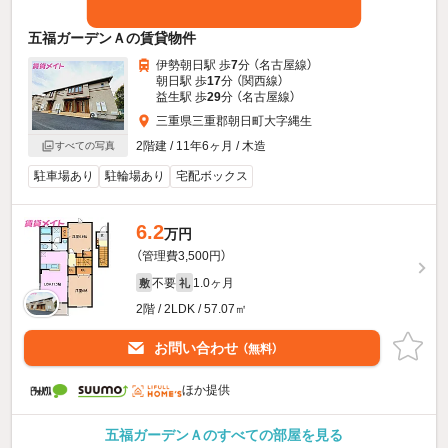
五福ガーデンＡの賃貸物件
伊勢朝日駅 歩
7
分 （名古屋線）
朝日駅 歩
17
分 （関西線）
益生駅 歩
29
分 （名古屋線）
三重県三重郡朝日町大字縄生
2階建 / 11年6ヶ月 / 木造
すべての写真
駐車場あり
駐輪場あり
宅配ボックス
6.2
万円
（管理費3,500円）
不要
1.0ヶ月
敷
礼
2階 / 2LDK / 57.07㎡
お問い合わせ
（無料）
ほか提供
五福ガーデンＡのすべての部屋を見る