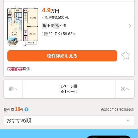
4.9
万円
（管理費3,500円）
不要
不要
敷
礼
1階 / 2LDK / 59.62㎡
物件詳細を見る
提供
1ページ目
前へ
次へ
全1ページ
18
物件数
件
2026年08月03日
更新