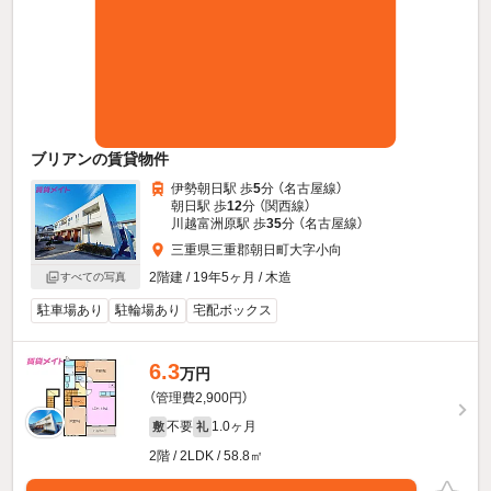
ブリアンの賃貸物件
伊勢朝日駅 歩
5
分 （名古屋線）
朝日駅 歩
12
分 （関西線）
川越富洲原駅 歩
35
分 （名古屋線）
三重県三重郡朝日町大字小向
2階建 / 19年5ヶ月 / 木造
すべての写真
駐車場あり
駐輪場あり
宅配ボックス
6.3
万円
（管理費2,900円）
不要
1.0ヶ月
敷
礼
2階 / 2LDK / 58.8㎡