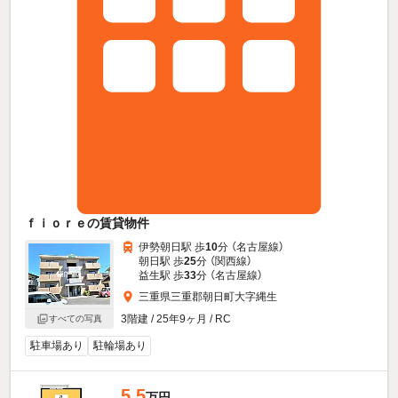
ｆｉｏｒｅの賃貸物件
伊勢朝日駅 歩
10
分 （名古屋線）
朝日駅 歩
25
分 （関西線）
益生駅 歩
33
分 （名古屋線）
三重県三重郡朝日町大字縄生
3階建 / 25年9ヶ月 / RC
すべての写真
駐車場あり
駐輪場あり
5.5
万円