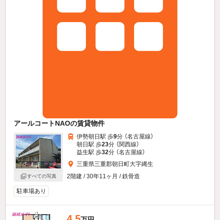
アールコートNAOの賃貸物件
伊勢朝日駅 歩
9
分 （名古屋線）
朝日駅 歩
23
分 （関西線）
益生駅 歩
32
分 （名古屋線）
三重県三重郡朝日町大字縄生
2階建 / 30年11ヶ月 / 鉄骨造
すべての写真
駐車場あり
4.5
万円