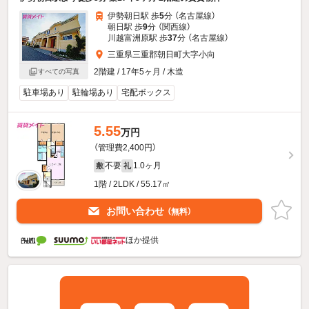
伊勢朝日駅 歩
5
分 （名古屋線）
朝日駅 歩
9
分 （関西線）
川越富洲原駅 歩
37
分 （名古屋線）
三重県三重郡朝日町大字小向
2階建 / 17年5ヶ月 / 木造
すべての写真
駐車場あり
駐輪場あり
宅配ボックス
5.55
万円
（管理費2,400円）
不要
1.0ヶ月
敷
礼
1階 / 2LDK / 55.17㎡
お問い合わせ
（無料）
ほか提供