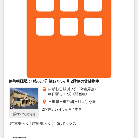
伊勢朝日駅より徒歩7分 築17年5ヶ月 2階建の賃貸物件
伊勢朝日駅 歩
7
分 （名古屋線）
朝日駅 歩
12
分 （関西線）
三重県三重郡朝日町大字小向
2階建 / 17年5ヶ月 / 木造
すべての写真
駐車場あり
駐輪場あり
宅配ボックス