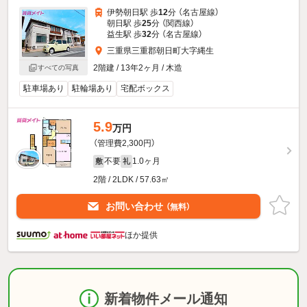
伊勢朝日駅 歩
12
分 （名古屋線）
朝日駅 歩
25
分 （関西線）
益生駅 歩
32
分 （名古屋線）
三重県三重郡朝日町大字縄生
2階建 / 13年2ヶ月 / 木造
すべての写真
駐車場あり
駐輪場あり
宅配ボックス
5.9
万円
（管理費2,300円）
不要
1.0ヶ月
敷
礼
2階 / 2LDK / 57.63㎡
お問い合わせ
（無料）
ほか提供
新着物件メール通知