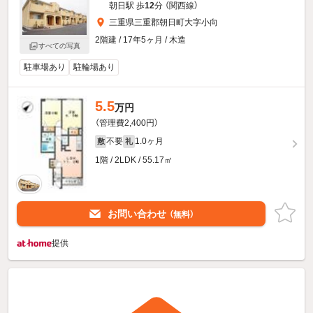
朝日駅 歩
12
分 （関西線）
三重県三重郡朝日町大字小向
2階建 / 17年5ヶ月 / 木造
すべての写真
駐車場あり
駐輪場あり
5.5
万円
（管理費2,400円）
不要
1.0ヶ月
敷
礼
1階 / 2LDK / 55.17㎡
お問い合わせ
（無料）
提供