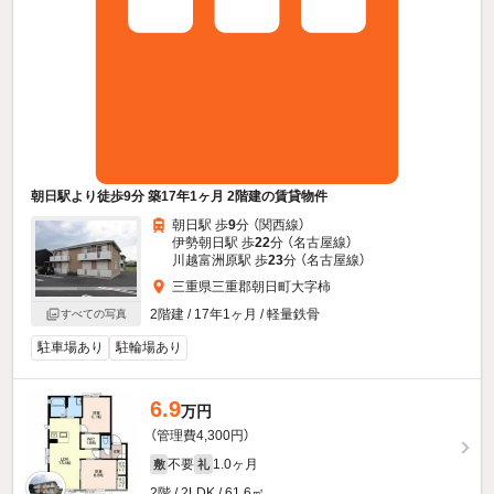
朝日駅より徒歩9分 築17年1ヶ月 2階建の賃貸物件
朝日駅 歩
9
分 （関西線）
伊勢朝日駅 歩
22
分 （名古屋線）
川越富洲原駅 歩
23
分 （名古屋線）
三重県三重郡朝日町大字柿
2階建 / 17年1ヶ月 / 軽量鉄骨
すべての写真
駐車場あり
駐輪場あり
6.9
万円
（管理費4,300円）
不要
1.0ヶ月
敷
礼
2階 / 2LDK / 61.6㎡