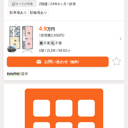
2階建 / 24年4ヶ月 / 鉄骨
すべての写真
駐車場あり
駐輪場あり
4.9
万円
（管理費3,500円）
不要
不要
敷
礼
1階 / 2LDK / 59.62㎡
お問い合わせ
（無料）
提供