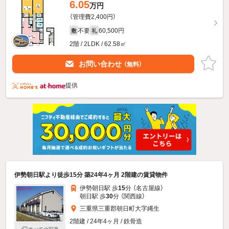
6.05
万円
（管理費2,400円）
不要
60,500円
敷
礼
2階 / 2LDK / 62.58㎡
お問い合わせ
（無料）
提供
伊勢朝日駅より徒歩15分 築24年4ヶ月 2階建の賃貸物件
伊勢朝日駅 歩
15
分 （名古屋線）
朝日駅 歩
30
分 （関西線）
三重県三重郡朝日町大字縄生
2階建 / 24年4ヶ月 / 鉄骨造