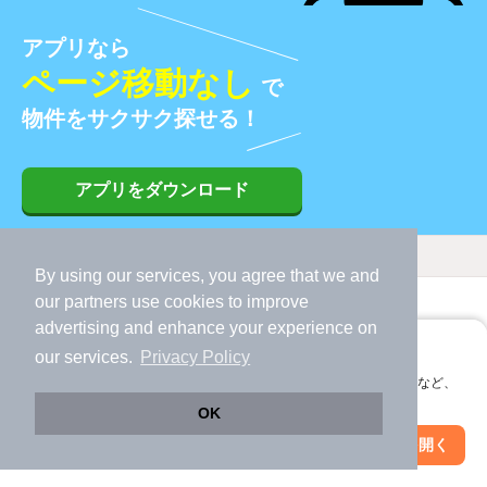
アプリなら
ページ移動なし
で
物件をサクサク探せる！
アプリをダウンロード
条件を変えて候補の物件を増やそう！
By using our services, you agree that we and
三重郡朝日町
2LDK
our
partners
use cookies to improve
変更する
変更する
advertising and enhance your experience on
アプリに切り替えて、サクサクお部屋探し
地図
our services.
Privacy Policy
会員登録なしですぐ使える。マップ検索やお気に入り保存など、
地図から探す
アプリ限定の便利な機能が使えます！
OK
Web版で続行
アプリを開く
市区町村を変更
絞り込み条件を変更
人気の条件