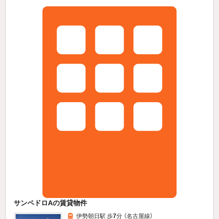
サンペドロAの賃貸物件
伊勢朝日駅 歩
7
分 （名古屋線）