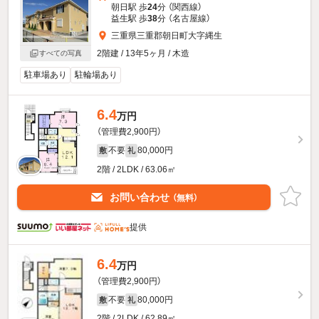
朝日駅 歩
24
分 （関西線）
益生駅 歩
38
分 （名古屋線）
三重県三重郡朝日町大字縄生
2階建 / 13年5ヶ月 / 木造
すべての写真
駐車場あり
駐輪場あり
6.4
万円
（管理費2,900円）
不要
80,000円
敷
礼
2階 / 2LDK / 63.06㎡
お問い合わせ
（無料）
提供
6.4
万円
（管理費2,900円）
不要
80,000円
敷
礼
2階 / 2LDK / 62.89㎡