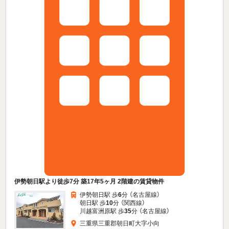
伊勢朝日駅より徒歩7分 築17年5ヶ月 2階建の賃貸物件
伊勢朝日駅 歩
6
分 （名古屋線）
朝日駅 歩
10
分 （関西線）
川越富洲原駅 歩
35
分 （名古屋線）
三重県三重郡朝日町大字小向