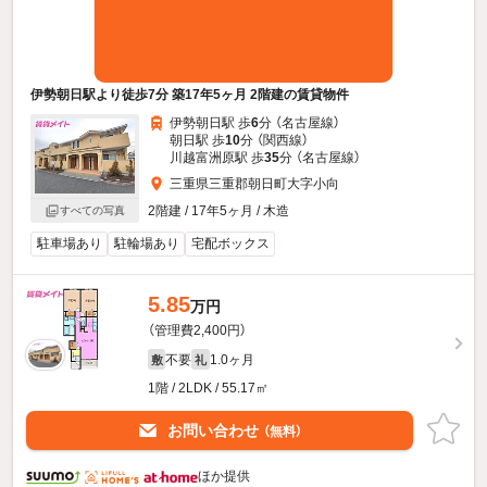
伊勢朝日駅より徒歩7分 築17年5ヶ月 2階建の賃貸物件
伊勢朝日駅 歩
6
分 （名古屋線）
朝日駅 歩
10
分 （関西線）
川越富洲原駅 歩
35
分 （名古屋線）
三重県三重郡朝日町大字小向
2階建 / 17年5ヶ月 / 木造
すべての写真
駐車場あり
駐輪場あり
宅配ボックス
5.85
万円
（管理費2,400円）
不要
1.0ヶ月
敷
礼
1階 / 2LDK / 55.17㎡
お問い合わせ
（無料）
ほか提供