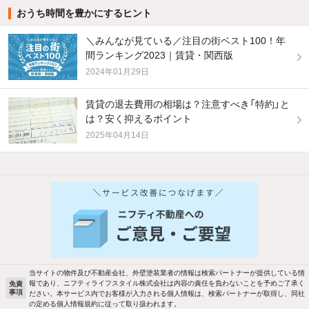
おうち時間を豊かにするヒント
＼みんなが見ている／注目の街ベスト100！年
間ランキング2023｜賃貸・関西版
2024年01月29日
賃貸の退去費用の相場は？注意すべき「特約」と
は？安く抑えるポイント
2025年04月14日
他の人はこんな条件で絞り込んでいます！
人気のこだわり条件
バス・トイレ別
2階以上
駐車場あり
ペット相談
当サイトの物件及び不動産会社、外壁塗装業者の情報は検索パートナーが提供している情
報であり、ニフティライフスタイル株式会社は内容の責任を負わないことを予めご了承く
免責
洗濯機置場あり
独立洗面台
事項
ださい。本サービス内でお客様が入力される個人情報は、検索パートナーが取得し、同社
の定める個人情報規約に従って取り扱われます。