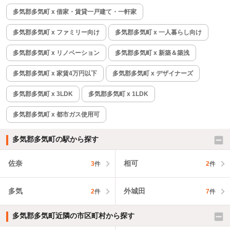
多気郡多気町 x 借家・賃貸一戸建て・一軒家
多気郡多気町 x ファミリー向け
多気郡多気町 x 一人暮らし向け
多気郡多気町 x リノベーション
多気郡多気町 x 新築＆築浅
多気郡多気町 x 家賃4万円以下
多気郡多気町 x デザイナーズ
多気郡多気町 x 3LDK
多気郡多気町 x 1LDK
多気郡多気町 x 都市ガス使用可
多気郡多気町の駅から探す
佐奈
相可
3
件
2
件
多気
外城田
2
件
7
件
多気郡多気町近隣の市区町村から探す