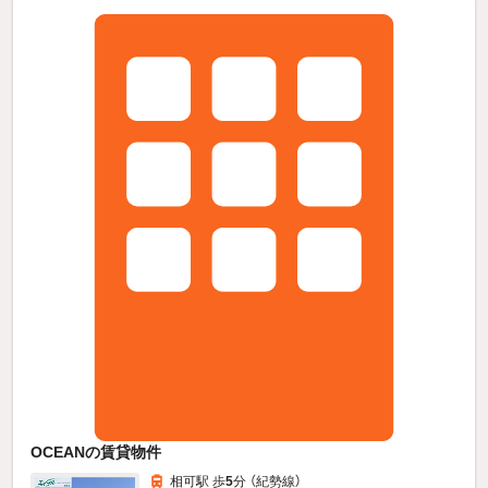
OCEANの賃貸物件
相可駅 歩
5
分 （紀勢線）