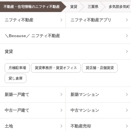
エアコンあり
都市ガス
不動産・住宅情報のニフティ不動産
賃貸
三重県
多気郡多気町
ニフティ不動産
ニフティ不動産アプリ
温水洗浄便座
オートロック
コンロ2口以上
追焚き機能
＼Because／ ニフティ不動産
TV付インターホン
角部屋
賃貸
新着のみ
インターネット無料
月極駐車場
賃貸事務所・賃貸オフィス
貸店舗・店舗賃貸
貸し倉庫
該当件数:
物件一覧に反映
1
件
新築一戸建て
新築マンション
中古一戸建て
中古マンション
土地
不動産売却