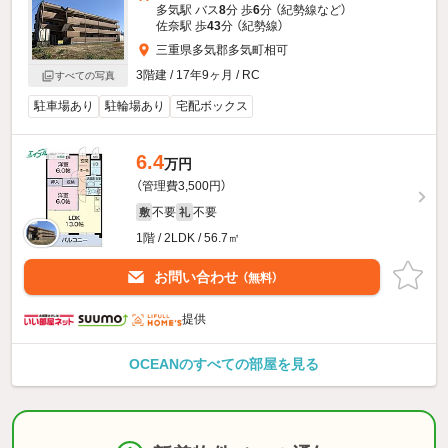
多気駅 バス
8
分 歩
6
分 （紀勢線
など
）
佐奈駅 歩
43
分 （紀勢線）
三重県多気郡多気町相可
3階建 / 17年9ヶ月 / RC
すべての写真
駐車場あり
駐輪場あり
宅配ボックス
6.4
万円
（管理費3,500円）
不要
不要
敷
礼
1階 / 2LDK / 56.7㎡
お問い合わせ
（無料）
提供
OCEANのすべての部屋を見る