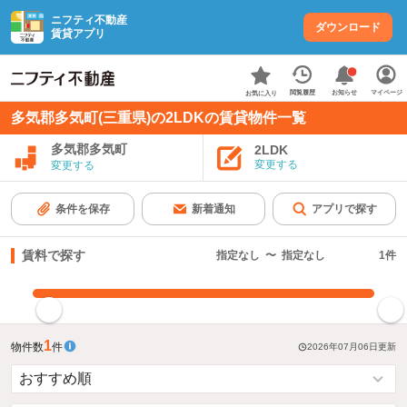
ニフティ不動産
ダウンロード
賃貸アプリ
お知らせ
閲覧履歴
マイページ
お気に入り
多気郡多気町(三重県)の2LDKの賃貸物件一覧
多気郡多気町
2LDK
変更する
変更する
条件を保存
新着通知
アプリで探す
賃料で探す
指定なし
〜
指定なし
1
件
指定した賃料で絞り込む
1
物件数
件
2026年07月06日
更新