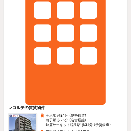
レコルテの賃貸物件
玉垣駅 歩
24
分 （伊勢鉄道）
白子駅 歩
25
分 （名古屋線）
鈴鹿サーキット稲生駅 歩
31
分 （伊勢鉄道）