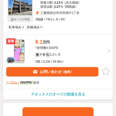
阿倉川駅 歩
13
分 （名古屋線）
富田浜駅 歩
27
分 （関西線）
三重県四日市市羽津中1丁目
3階建 / 7年2ヶ月 / RC
すべての写真
駐車場あり
駐輪場あり
8.1
新着
万円
（管理費4,500円）
不要
1.0ヶ月
敷
礼
2階 / 2LDK / 59.98㎡
お問い合わせ
（無料）
提供
アネックスのすべての部屋を見る