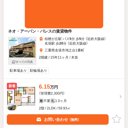
ネオ・アーバン・パレスの賃貸物件
桔梗が丘駅 バス
5
分 歩
5
分 （近鉄大阪線）
名張駅 歩
20
分 （近鉄大阪線）
三重県名張市鴻之台1番町
2階建 / 15年11ヶ月 / 木造
すべての写真
駐車場あり
駐輪場あり
6.15
新着
万円
（管理費2,300円）
不要
1.0ヶ月
敷
礼
2階 / 2LDK / 59.93㎡
お問い合わせ
（無料）