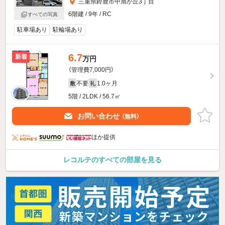
三重県鈴鹿市中旭が丘3丁目
6階建 / 9年 / RC
すべての写真
駐車場あり
駐輪場あり
6.7
新着
万円
（管理費7,000円）
不要
1.0ヶ月
敷
礼
5階 / 2LDK / 56.7㎡
お問い合わせ
（無料）
ほか提供
レコルテのすべての部屋を見る