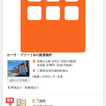
カーサ・プリートBの賃貸物件
桔梗が丘駅 歩
7
分 （近鉄大阪線）
名張駅 歩
30
分 （近鉄大阪線）
三重県名張市蔵持町原出
2階建 / 12年6ヶ月 / 木造
すべての写真
駐車場あり
駐輪場あり
5.7
新着
万円