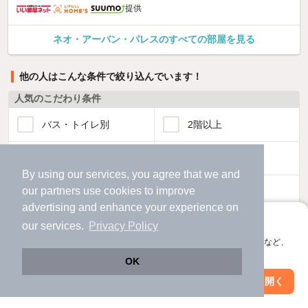
提供
ネオ・アーバン・パレスのすべての部屋を見る
他の人はこんな条件で絞り込んでいます！
人気のこだわり条件
バス・トイレ別
2階以上
駐車場あり
ペット相談
By using our services, you agree that we and
our
partners
use cookies to improve
洗濯機置場あり
独立洗面台
advertising and enhance your experience on
アプリに切り替えて、サクサクお部屋探し
エアコンあり
都市ガス
our services.
Privacy Policy
会員登録なしですぐ使える。マップ検索やお気に入り保存など、
アプリ限定の便利な機能が使えます！
温水洗浄便座
オートロック
OK
Web版で続行
アプリを開く
駅・沿線を変更
絞り込み条件を変更
コンロ2口以上
追焚き機能