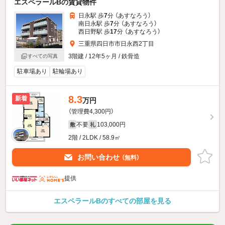
エスペラールBの賃貸物件
日永駅 歩
7
分 （あすなろう）
南日永駅 歩
7
分 （あすなろう）
西日野駅 歩
17
分 （あすなろう）
三重県四日市市日永西2丁目
3階建 / 12年5ヶ月 / 鉄骨造
すべての写真
駐車場あり
駐輪場あり
8.3
新着
万円
（管理費4,300円）
不要
103,000円
敷
礼
2階 / 2LDK / 58.9㎡
お問い合わせ
（無料）
提供
エスペラールBのすべての部屋を見る