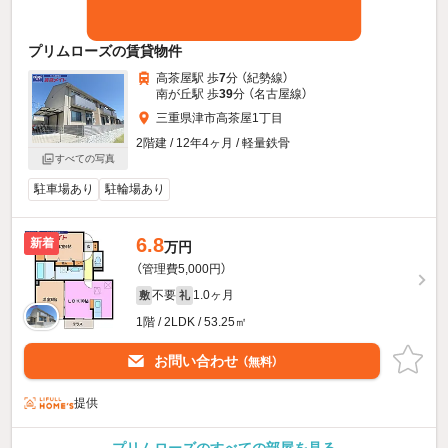
プリムローズの賃貸物件
高茶屋駅 歩
7
分 （紀勢線）
南が丘駅 歩
39
分 （名古屋線）
三重県津市高茶屋1丁目
2階建 / 12年4ヶ月 / 軽量鉄骨
すべての写真
駐車場あり
駐輪場あり
6.8
新着
万円
（管理費5,000円）
不要
1.0ヶ月
敷
礼
1階 / 2LDK / 53.25㎡
お問い合わせ
（無料）
提供
プリムローズのすべての部屋を見る