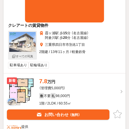
クレアートの賃貸物件
霞ヶ浦駅 歩
15
分 （名古屋線）
阿倉川駅 歩
20
分 （名古屋線）
三重県四日市市別名1丁目
2階建 / 13年11ヶ月 / 軽量鉄骨
すべての写真
駐車場あり
駐輪場あり
7.8
新着
万円
（管理費5,000円）
不要
98,000円
敷
礼
1階 / 2LDK / 60.55㎡
お問い合わせ
（無料）
提供