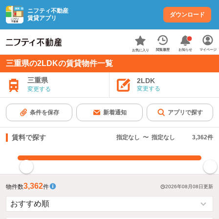
ニフティ不動産
ダウンロード
賃貸アプリ
お知らせ
閲覧履歴
マイページ
お気に入り
三重県の2LDKの賃貸物件一覧
三重県
2LDK
変更する
変更する
条件を保存
新着通知
アプリで探す
賃料で探す
指定なし
〜
指定なし
3,362
件
指定した賃料で絞り込む
3,362
物件数
件
2026年08月08日
更新