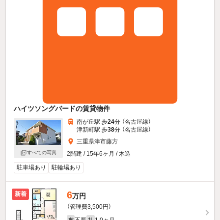
ハイツソングバードの賃貸物件
南が丘駅 歩
24
分 （名古屋線）
津新町駅 歩
38
分 （名古屋線）
三重県津市藤方
すべての写真
2階建 / 15年6ヶ月 / 木造
駐車場あり
駐輪場あり
6
新着
万円
（管理費3,500円）
不要
1.0ヶ月
敷
礼