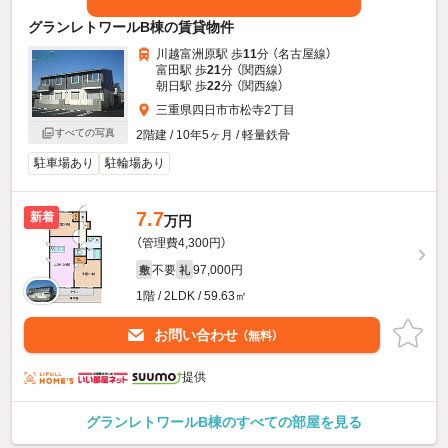
グランレトワールB棟の賃貸物件
川越富洲原駅 歩
11
分 （名古屋線）
富田駅 歩
21
分 （関西線）
朝日駅 歩
22
分 （関西線）
三重県四日市市松寺2丁目
すべての写真
2階建 / 10年5ヶ月 / 軽量鉄骨
駐車場あり
駐輪場あり
7.7
新着
万円
（管理費4,300円）
不要
97,000円
敷
礼
1階 / 2LDK / 59.63㎡
お問い合わせ
（無料）
提供
グランレトワールB棟のすべての部屋を見る