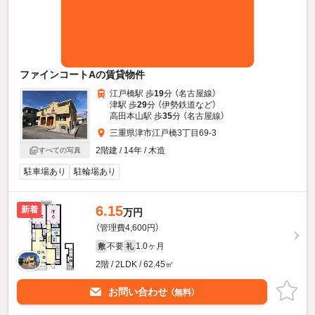
ファインコートAの賃貸物件
江戸橋駅 歩
19
分 （名古屋線）
津駅 歩
29
分 （伊勢鉄道
など
）
高田本山駅 歩
35
分 （名古屋線）
三重県津市江戸橋3丁目69-3
2階建 / 14年 / 木造
すべての写真
駐車場あり
駐輪場あり
6.15
新着
万円
（管理費4,600円）
不要
1.0ヶ月
敷
礼
2階 / 2LDK / 62.45㎡
お問い合わせ
（無料）