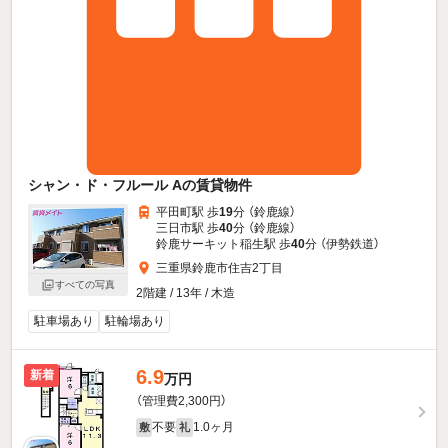
シャン・ド・フルール Aの賃貸物件
平田町駅 歩
19
分 （鈴鹿線）
三日市駅 歩
40
分 （鈴鹿線）
鈴鹿サーキット稲生駅 歩
40
分 （伊勢鉄道）
三重県鈴鹿市住吉2丁目
すべての写真
2階建 / 13年 / 木造
駐車場あり
駐輪場あり
6.9
新着
万円
（管理費2,300円）
不要
1.0ヶ月
敷
礼