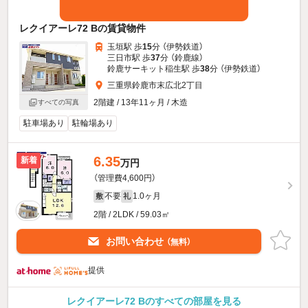
レクイアーレ72 Bの賃貸物件
玉垣駅 歩
15
分 （伊勢鉄道）
三日市駅 歩
37
分 （鈴鹿線）
鈴鹿サーキット稲生駅 歩
38
分 （伊勢鉄道）
三重県鈴鹿市末広北2丁目
2階建 / 13年11ヶ月 / 木造
すべての写真
駐車場あり
駐輪場あり
6.35
新着
万円
（管理費4,600円）
不要
1.0ヶ月
敷
礼
2階 / 2LDK / 59.03㎡
お問い合わせ
（無料）
提供
レクイアーレ72 Bのすべての部屋を見る