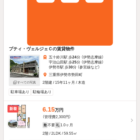
プティ・ヴェルジェＣの賃貸物件
五十鈴川駅 歩
24
分 （伊勢志摩線）
宇治山田駅 歩
25
分 （伊勢志摩線）
伊勢市駅 歩
30
分 （参宮線
など
）
三重県伊勢市勢田町
2階建 / 15年11ヶ月 / 木造
すべての写真
駐車場あり
駐輪場あり
6.15
新着
万円
（管理費2,300円）
不要
1.0ヶ月
敷
礼
2階 / 2LDK / 59.55㎡