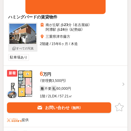
ハミングバードの賃貸物件
南が丘駅 歩
23
分 （名古屋線）
阿漕駅 歩
24
分 （紀勢線）
三重県津市藤方
2階建 / 15年6ヶ月 / 木造
すべての写真
駐車場あり
6
新着
万円
（管理費3,500円）
不要
60,000円
敷
礼
1階 / 2LDK / 57.21㎡
お問い合わせ
（無料）
提供