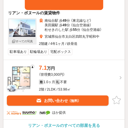
リアン・ボヌールの賃貸物件
南仙台駅 歩
49
分 （東北線
など
）
美田園駅 歩
49
分 （仙台空港線）
杜せきのした駅 歩
55
分 （仙台空港線）
宮城県仙台市太白区四郎丸字昭和中
すべての写真
2階建 / 4年1ヶ月 / 鉄骨造
駐車場あり
駐輪場あり
宅配ボックス
7.1
万円
（管理費3,000円）
1.0ヶ月
不要
敷
礼
2階 / 2LDK / 53.98㎡
お問い合わせ
（無料）
ほか提供
リアン・ボヌールのすべての部屋を見る