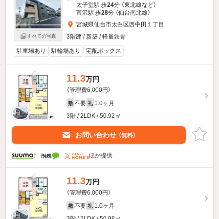
太子堂駅 歩
24
分 （東北線
など
）
富沢駅 歩
28
分 （仙台南北線）
宮城県仙台市太白区西中田１丁目
3階建 / 新築 / 軽量鉄骨
すべての写真
駐車場あり
駐輪場あり
宅配ボックス
11.3
万円
（管理費6,000円）
不要
1.0ヶ月
敷
礼
3階 / 2LDK / 50.92㎡
お問い合わせ
（無料）
ほか提供
11.3
万円
（管理費6,000円）
不要
1.0ヶ月
敷
礼
3階 / 2LDK / 50.98㎡