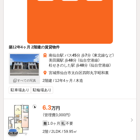
築12年4ヶ月 2階建の賃貸物件
南仙台駅 バス
45
分 歩
7
分 （東北線
など
）
美田園駅 歩
48
分 （仙台空港線）
杜せきのした駅 歩
48
分 （仙台空港線）
宮城県仙台市太白区四郎丸字昭和裏
2階建 / 12年4ヶ月 / 木造
すべての写真
駐車場あり
駐輪場あり
6.3
万円
（管理費3,000円）
1.0ヶ月
不要
敷
礼
2階 / 2LDK / 59.95㎡