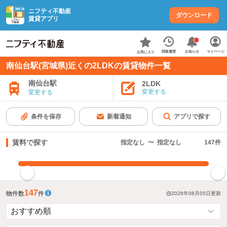
ニフティ不動産
ダウンロード
賃貸アプリ
お知らせ
閲覧履歴
マイページ
お気に入り
南仙台駅(宮城県)近くの2LDKの賃貸物件一覧
南仙台駅
2LDK
変更する
変更する
条件を保存
新着通知
アプリで探す
賃料で探す
指定なし
〜
指定なし
147
件
指定した賃料で絞り込む
147
物件数
件
2026年08月05日
更新