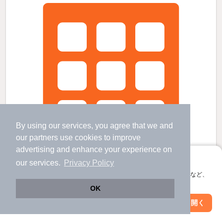
By using our services, you agree that we and
our
partners
use cookies to improve
advertising and enhance your experience on
アプリに切り替えて、サクサクお部屋探し
our services.
Privacy Policy
会員登録なしですぐ使える。マップ検索やお気に入り保存など、
アプリ限定の便利な機能が使えます！
OK
グランビアCの賃貸物件
Web版で続行
アプリを開く
駅・沿線を変更
絞り込み条件を変更
南仙台駅 歩
3
分 （東北線
など
）