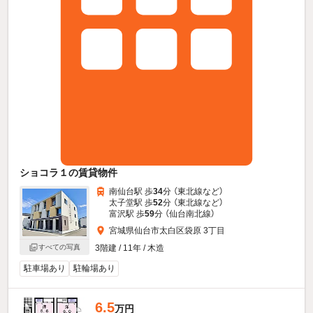
ショコラ１の賃貸物件
南仙台駅 歩
34
分 （東北線
など
）
太子堂駅 歩
52
分 （東北線
など
）
富沢駅 歩
59
分 （仙台南北線）
宮城県仙台市太白区袋原 3丁目
すべての写真
3階建 / 11年 / 木造
駐車場あり
駐輪場あり
6.5
万円