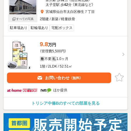
富沢駅 歩
32
分 （仙台南北線）
太子堂駅 歩
42
分 （東北線
など
）
宮城県仙台市太白区柳生７丁目
2階建 / 新築 / 軽量鉄骨
すべての写真
駐車場あり
駐輪場あり
宅配ボックス
9.8
万円
（管理費5,500円）
不要
1.0ヶ月
敷
礼
1階 / 2LDK / 52.51㎡
お問い合わせ
（無料）
ほか提供
トリシア中條Bのすべての部屋を見る