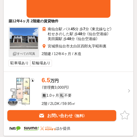
築12年4ヶ月 2階建の賃貸物件
南仙台駅 バス
45
分 歩
7
分 （東北線
など
）
杜せきのした駅 歩
48
分 （仙台空港線）
美田園駅 歩
48
分 （仙台空港線）
宮城県仙台市太白区四郎丸字昭和裏
2階建 / 12年4ヶ月 / 木造
すべての写真
駐車場あり
駐輪場あり
6.5
万円
（管理費3,000円）
1.0ヶ月
不要
敷
礼
2階 / 2LDK / 59.95㎡
お問い合わせ
（無料）
ほか提供