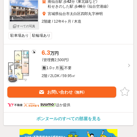
南仙台駅 歩
42
分 （東北線
など
）
杜せきのした駅 歩
46
分 （仙台空港線）
宮城県仙台市太白区四郎丸字神明
2階建 / 12年4ヶ月 / 木造
すべての写真
駐車場あり
駐輪場あり
6.3
万円
（管理費2,500円）
1.0ヶ月
不要
敷
礼
2階 / 2LDK / 59.95㎡
お問い合わせ
（無料）
ほか提供
ボンヌールのすべての部屋を見る