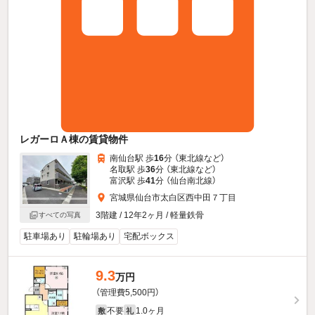
レガーロＡ棟の賃貸物件
南仙台駅 歩
16
分 （東北線
など
）
名取駅 歩
36
分 （東北線
など
）
富沢駅 歩
41
分 （仙台南北線）
宮城県仙台市太白区西中田７丁目
3階建 / 12年2ヶ月 / 軽量鉄骨
すべての写真
駐車場あり
駐輪場あり
宅配ボックス
9.3
万円
（管理費5,500円）
不要
1.0ヶ月
敷
礼