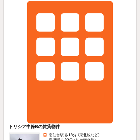
トリシア中條Bの賃貸物件
南仙台駅 歩
18
分 （東北線
など
）