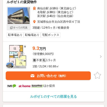
ルポゼ１の賃貸物件
南仙台駅 歩
10
分 （東北線
など
）
名取駅 歩
30
分 （東北線
など
）
富沢駅 歩
41
分 （仙台南北線）
宮城県仙台市太白区西中田６丁目
3階建 / 12年5ヶ月 / 軽量鉄骨
すべての写真
駐車場あり
駐輪場あり
宅配ボックス
9.3
万円
（管理費6,000円）
不要
1.5ヶ月
敷
礼
1階 / 2LDK / 60.88㎡
お問い合わせ
（無料）
ほか提供
ルポゼ１のすべての部屋を見る