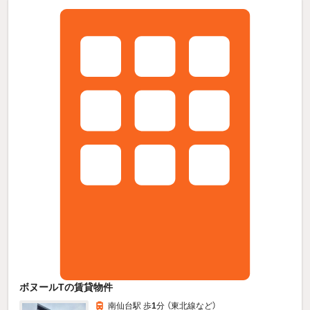
ボヌールTの賃貸物件
南仙台駅 歩
1
分 （東北線
など
）