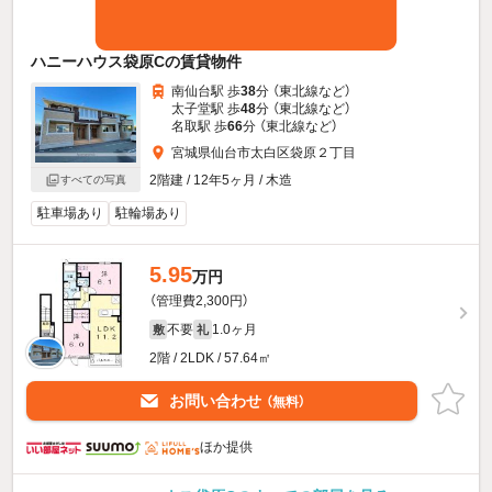
ハニーハウス袋原Cの賃貸物件
南仙台駅 歩
38
分 （東北線
など
）
太子堂駅 歩
48
分 （東北線
など
）
名取駅 歩
66
分 （東北線
など
）
宮城県仙台市太白区袋原２丁目
2階建 / 12年5ヶ月 / 木造
すべての写真
駐車場あり
駐輪場あり
5.95
万円
（管理費2,300円）
不要
1.0ヶ月
敷
礼
2階 / 2LDK / 57.64㎡
お問い合わせ
（無料）
ほか提供