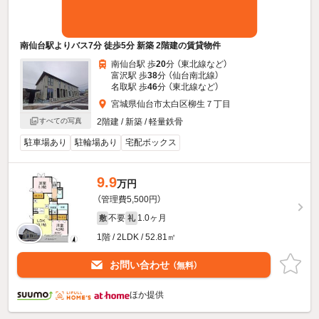
南仙台駅よりバス7分 徒歩5分 新築 2階建の賃貸物件
南仙台駅 歩
20
分 （東北線
など
）
富沢駅 歩
38
分 （仙台南北線）
名取駅 歩
46
分 （東北線
など
）
宮城県仙台市太白区柳生７丁目
2階建 / 新築 / 軽量鉄骨
すべての写真
駐車場あり
駐輪場あり
宅配ボックス
9.9
万円
（管理費5,500円）
不要
1.0ヶ月
敷
礼
1階 / 2LDK / 52.81㎡
お問い合わせ
（無料）
ほか提供