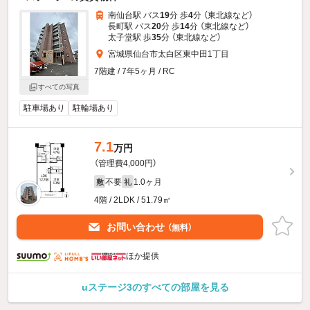
南仙台駅 バス
19
分 歩
4
分 （東北線
など
）
長町駅 バス
20
分 歩
14
分 （東北線
など
）
太子堂駅 歩
35
分 （東北線
など
）
宮城県仙台市太白区東中田1丁目
7階建 / 7年5ヶ月 / RC
すべての写真
駐車場あり
駐輪場あり
7.1
万円
（管理費4,000円）
不要
1.0ヶ月
敷
礼
4階 / 2LDK / 51.79㎡
お問い合わせ
（無料）
ほか提供
uステージ3のすべての部屋を見る