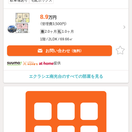
駐車場あり
宅配ボックス
8.9
万円
（管理費3,500円）
2.0ヶ月
1.0ヶ月
敷
礼
1階 / 2LDK / 69.66㎡
お問い合わせ
（無料）
提供
エクラシエ南光台のすべての部屋を見る