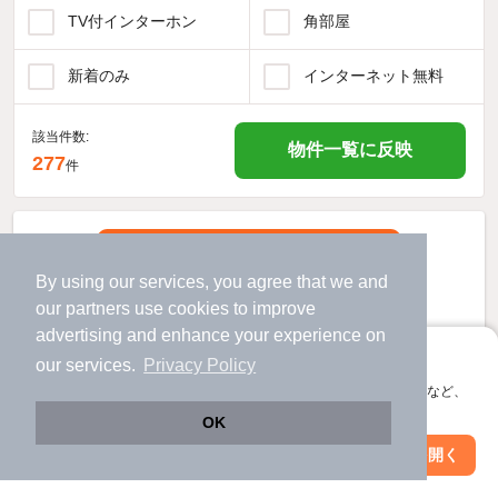
TV付インターホン
角部屋
新着のみ
インターネット無料
該当件数:
物件一覧に反映
277
件
By using our services, you agree that we and
our
partners
use cookies to improve
advertising and enhance your experience on
アプリに切り替えて、サクサクお部屋探し
our services.
Privacy Policy
会員登録なしですぐ使える。マップ検索やお気に入り保存など、
アプリ限定の便利な機能が使えます！
OK
Web版で続行
アプリを開く
市区町村を変更
絞り込み条件を変更