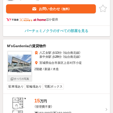
お問い合わせ
（無料）
ほか提供
パーチェミノクラのすべての部屋を見る
M’sGardenIaの賃貸物件
八乙女駅 歩
13
分 （仙台南北線）
泉中央駅 歩
29
分 （仙台南北線）
宮城県仙台市泉区上谷刈字小堤
2階建 / 新築 / 木造
すべての写真
駐車場あり
駐輪場あり
宅配ボックス
15
万円
（管理費不要）