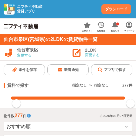
ニフティ不動産
ダウンロード
賃貸アプリ
お知らせ
閲覧履歴
マイページ
お気に入り
仙台市泉区(宮城県)の2LDKの賃貸物件一覧
仙台市泉区
2LDK
変更する
変更する
条件を保存
新着通知
アプリで探す
賃料で探す
指定なし
〜
指定なし
277
件
指定した賃料で絞り込む
277
物件数
件
2026年08月07日
更新