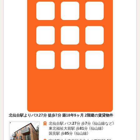
北仙台駅よりバス27分 徒歩7分 築18年9ヶ月 2階建の賃貸物件
北仙台駅 バス
27
分 歩
7
分 （仙山線
など
）
東北福祉大前駅 歩
81
分 （仙山線）
国見駅 歩
85
分 （仙山線）