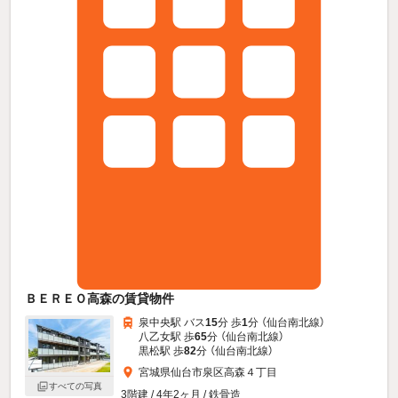
ＢＥＲＥＯ高森の賃貸物件
泉中央駅 バス
15
分 歩
1
分 （仙台南北線）
八乙女駅 歩
65
分 （仙台南北線）
黒松駅 歩
82
分 （仙台南北線）
宮城県仙台市泉区高森４丁目
すべての写真
3階建 / 4年2ヶ月 / 鉄骨造