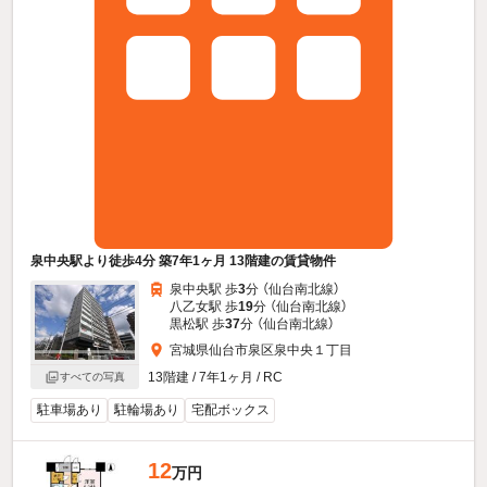
泉中央駅より徒歩4分 築7年1ヶ月 13階建の賃貸物件
泉中央駅 歩
3
分 （仙台南北線）
八乙女駅 歩
19
分 （仙台南北線）
黒松駅 歩
37
分 （仙台南北線）
宮城県仙台市泉区泉中央１丁目
13階建 / 7年1ヶ月 / RC
すべての写真
駐車場あり
駐輪場あり
宅配ボックス
12
万円