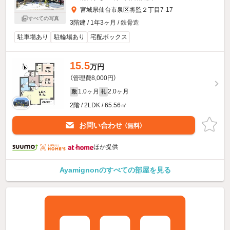
宮城県仙台市泉区将監２丁目7-17
すべての写真
3階建 / 1年3ヶ月 / 鉄骨造
駐車場あり
駐輪場あり
宅配ボックス
15.5
万円
（管理費8,000円）
1.0ヶ月
2.0ヶ月
敷
礼
2階 / 2LDK / 65.56㎡
お問い合わせ
（無料）
ほか提供
Ayamignonのすべての部屋を見る