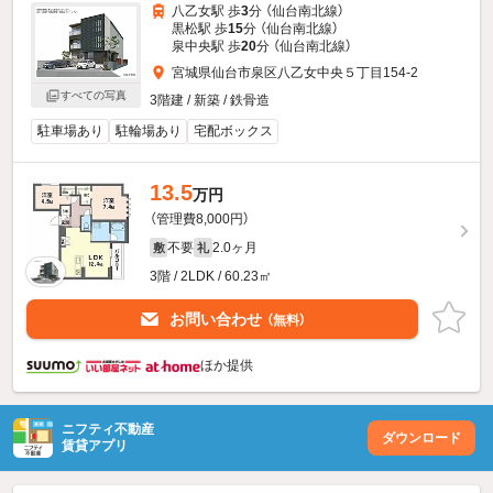
八乙女駅 歩
3
分 （仙台南北線）
黒松駅 歩
15
分 （仙台南北線）
泉中央駅 歩
20
分 （仙台南北線）
宮城県仙台市泉区八乙女中央５丁目154-2
すべての写真
3階建 / 新築 / 鉄骨造
駐車場あり
駐輪場あり
宅配ボックス
13.5
万円
（管理費8,000円）
不要
2.0ヶ月
敷
礼
3階 / 2LDK / 60.23㎡
お問い合わせ
（無料）
ほか提供
ニフティ不動産
ダウンロード
賃貸アプリ