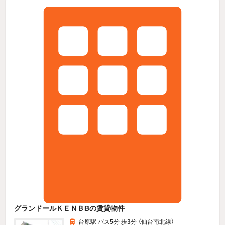
グランドールＫＥＮＢBの賃貸物件
台原駅 バス
5
分 歩
3
分 （仙台南北線）