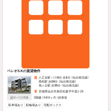
ベレオS.Kの賃貸物件
八乙女駅 バス
6
分 歩
2
分 （仙台南北線）
黒松駅 歩
24
分 （仙台南北線）
旭ヶ丘駅 歩
35
分 （仙台南北線）
宮城県仙台市泉区松森字中道1-28
3階建 / 6年8ヶ月 / 鉄骨造
すべての写真
駐車場あり
駐輪場あり
宅配ボックス