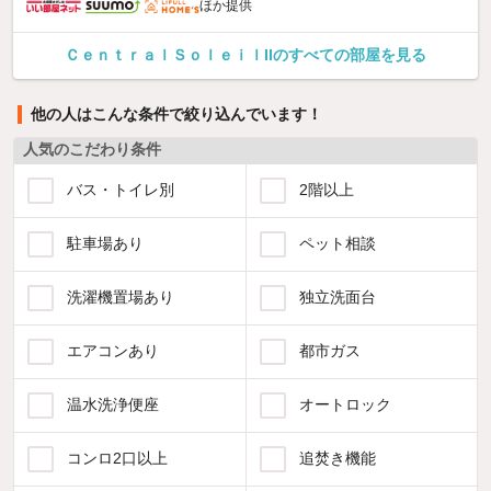
ほか提供
ＣｅｎｔｒａｌＳｏｌｅｉｌIIのすべての部屋を見る
他の人はこんな条件で絞り込んでいます！
人気のこだわり条件
バス・トイレ別
2階以上
駐車場あり
ペット相談
洗濯機置場あり
独立洗面台
エアコンあり
都市ガス
温水洗浄便座
オートロック
コンロ2口以上
追焚き機能