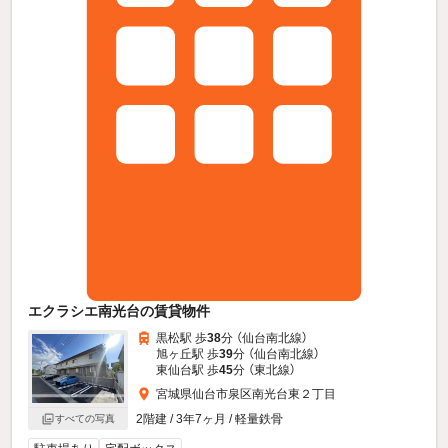
エクラシエ南光台の賃貸物件
黒松駅 歩
38
分 （仙台南北線）
旭ヶ丘駅 歩
39
分 （仙台南北線）
東仙台駅 歩
45
分 （東北線）
宮城県仙台市泉区南光台東２丁目
2階建 / 3年7ヶ月 / 軽量鉄骨
すべての写真