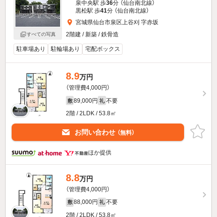
泉中央駅 歩
36
分 （仙台南北線）
黒松駅 歩
41
分 （仙台南北線）
宮城県仙台市泉区上谷刈 字赤坂
2階建 / 新築 / 鉄骨造
すべての写真
駐車場あり
駐輪場あり
宅配ボックス
8.9
万円
（管理費4,000円）
89,000円
不要
敷
礼
2階 / 2LDK / 53.8㎡
お問い合わせ
（無料）
ほか提供
8.8
万円
（管理費4,000円）
88,000円
不要
敷
礼
2階 / 2LDK / 53.8㎡