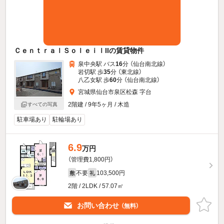
ＣｅｎｔｒａｌＳｏｌｅｉｌIIの賃貸物件
泉中央駅 バス
16
分 （仙台南北線）
岩切駅 歩
35
分 （東北線）
八乙女駅 歩
60
分 （仙台南北線）
宮城県仙台市泉区松森 字台
2階建 / 9年5ヶ月 / 木造
すべての写真
駐車場あり
駐輪場あり
6.9
万円
（管理費1,800円）
不要
103,500円
敷
礼
2階 / 2LDK / 57.07㎡
お問い合わせ
（無料）