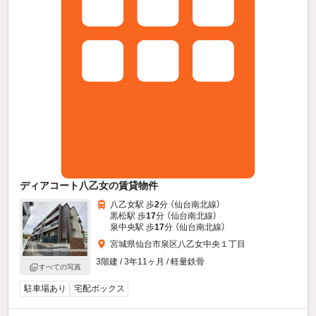
ディアコート八乙女の賃貸物件
八乙女駅 歩
2
分 （仙台南北線）
黒松駅 歩
17
分 （仙台南北線）
泉中央駅 歩
17
分 （仙台南北線）
宮城県仙台市泉区八乙女中央１丁目
3階建 / 3年11ヶ月 / 軽量鉄骨
すべての写真
駐車場あり
宅配ボックス