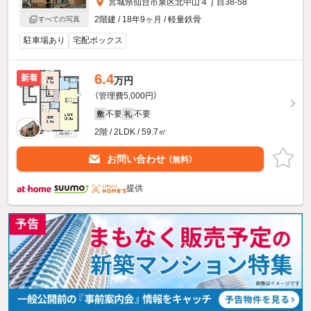
宮城県仙台市泉区北中山４丁目38-58
2階建 / 18年9ヶ月 / 軽量鉄骨
すべての写真
駐車場あり
宅配ボックス
6.4
新着
万円
（管理費5,000円）
不要
不要
敷
礼
2階 / 2LDK / 59.7㎡
お問い合わせ
（無料）
提供