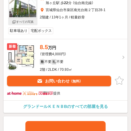
旭ヶ丘駅 歩
22
分 （仙台南北線）
宮城県仙台市泉区南光台南２丁目28-1
2階建 / 13年1ヶ月 / 軽量鉄骨
すべての写真
駐車場あり
宅配ボックス
8.5
新着
万円
（管理費4,000円）
不要
不要
敷
礼
2階 / 2LDK / 70.93㎡
お問い合わせ
（無料）
提供
グランドールＫＥＮＢBのすべての部屋を見る