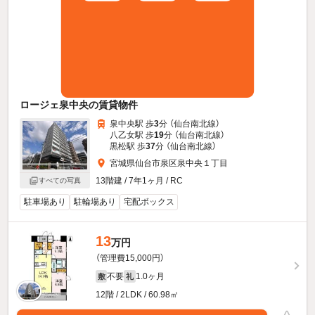
ロージェ泉中央の賃貸物件
泉中央駅 歩
3
分 （仙台南北線）
八乙女駅 歩
19
分 （仙台南北線）
黒松駅 歩
37
分 （仙台南北線）
宮城県仙台市泉区泉中央１丁目
13階建 / 7年1ヶ月 / RC
すべての写真
駐車場あり
駐輪場あり
宅配ボックス
13
万円
（管理費15,000円）
不要
1.0ヶ月
敷
礼
12階 / 2LDK / 60.98㎡