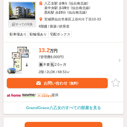
八乙女駅 歩
9
分 （仙台南北線）
泉中央駅 歩
19
分 （仙台南北線）
黒松駅 歩
23
分 （仙台南北線）
宮城県仙台市泉区上谷刈６丁目10-33
すべての写真
4階建 / 新築 / 鉄骨造
駐車場あり
駐輪場あり
宅配ボックス
13.2
万円
（管理費8,000円）
不要
2.0ヶ月
敷
礼
2階 / 2LDK / 68.53㎡
お問い合わせ
（無料）
提供
GrandGrace八乙女のすべての部屋を見る