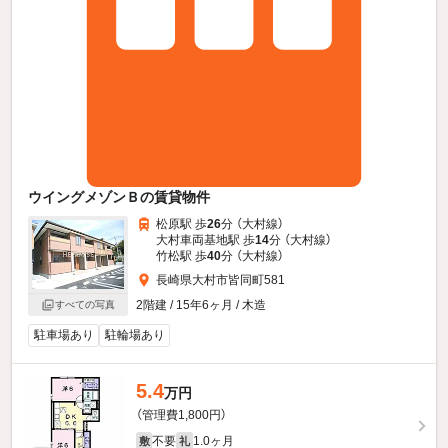
ウイングメゾンＢの賃貸物件
松原駅 歩
26
分 （大村線）
大村車両基地駅 歩
14
分 （大村線）
竹松駅 歩
40
分 （大村線）
長崎県大村市皆同町581
2階建 / 15年6ヶ月 / 木造
すべての写真
駐車場あり
駐輪場あり
5.4
万円
（管理費1,800円）
不要
1.0ヶ月
敷
礼