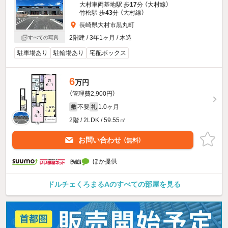
大村車両基地駅 歩
17
分 （大村線）
竹松駅 歩
43
分 （大村線）
長崎県大村市黒丸町
2階建 / 3年1ヶ月 / 木造
すべての写真
駐車場あり
駐輪場あり
宅配ボックス
6
万円
（管理費2,900円）
不要
1.0ヶ月
敷
礼
2階 / 2LDK / 59.55㎡
お問い合わせ
（無料）
ほか提供
ドルチェくろまるAのすべての部屋を見る