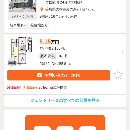
竹松駅 歩
24
分 （大村線）
長崎県大村市富の原2丁目476-1
2階建 / 16年6ヶ月 / 木造
すべての写真
駐車場あり
駐輪場あり
5.15
万円
（管理費2,100円）
不要
1.0ヶ月
敷
礼
2階 / 2LDK / 55.81㎡
お問い合わせ
（無料）
ほか提供
ジェントリー２のすべての部屋を見る