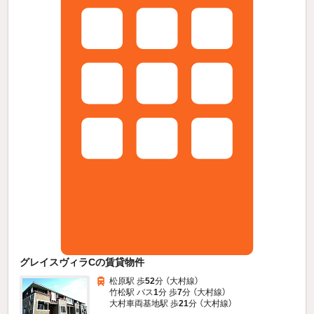
グレイスヴィラCの賃貸物件
松原駅 歩
52
分 （大村線）
竹松駅 バス
1
分 歩
7
分 （大村線）
大村車両基地駅 歩
21
分 （大村線）