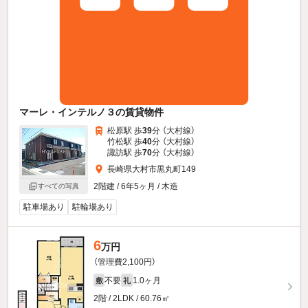
マーレ・インテルノ３の賃貸物件
松原駅 歩
39
分 （大村線）
竹松駅 歩
40
分 （大村線）
諏訪駅 歩
70
分 （大村線）
長崎県大村市黒丸町149
2階建 / 6年5ヶ月 / 木造
すべての写真
駐車場あり
駐輪場あり
6
万円
（管理費2,100円）
不要
1.0ヶ月
敷
礼
2階 / 2LDK / 60.76㎡