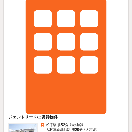
ジェントリー２の賃貸物件
松原駅 歩
52
分 （大村線）
大村車両基地駅 歩
20
分 （大村線）