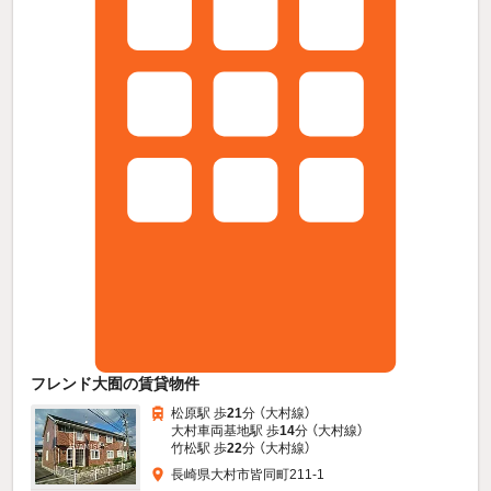
フレンド大囿の賃貸物件
松原駅 歩
21
分 （大村線）
大村車両基地駅 歩
14
分 （大村線）
竹松駅 歩
22
分 （大村線）
長崎県大村市皆同町211-1