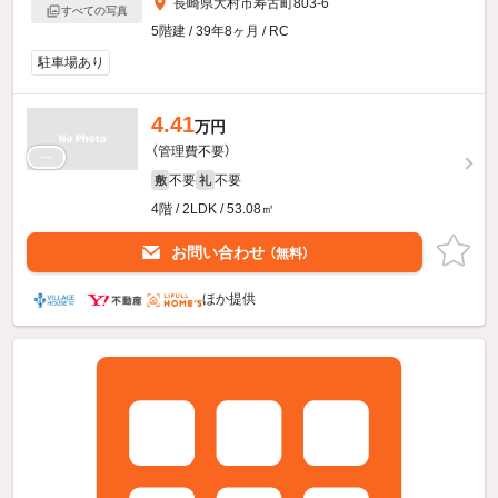
長崎県大村市寿古町803-6
すべての写真
5階建 / 39年8ヶ月 / RC
駐車場あり
4.41
万円
（管理費不要）
不要
不要
敷
礼
4階 / 2LDK / 53.08㎡
お問い合わせ
（無料）
ほか提供