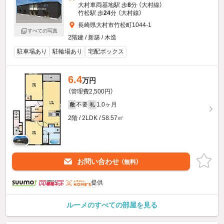
大村車両基地駅 歩
8
分 （大村線）
竹松駅 歩
24
分 （大村線）
長崎県大村市竹松町1044-1
すべての写真
2階建 / 新築 / 木造
駐車場あり
駐輪場あり
宅配ボックス
6.4
万円
（管理費2,500円）
不要
1.0ヶ月
敷
礼
2階 / 2LDK / 58.57㎡
お問い合わせ
（無料）
提供
ルーメのすべての部屋を見る