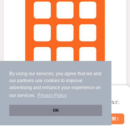
By using our services, you agree that we and
our
partners
use cookies to improve
advertising and enhance your experience on
アプリに切り替えて、サクサクお部屋探し
our services.
Privacy Policy
会員登録なしですぐ使える。マップ検索やお気に入り保存など、
ジェントリー１の賃貸物件
アプリ限定の便利な機能が使えます！
OK
松原駅 歩
52
分 （大村線）
Web版で続行
アプリを開く
大村車両基地駅 歩
19
分 （大村線）
駅・沿線を変更
絞り込み条件を変更
竹松駅 歩
24
分 （大村線）