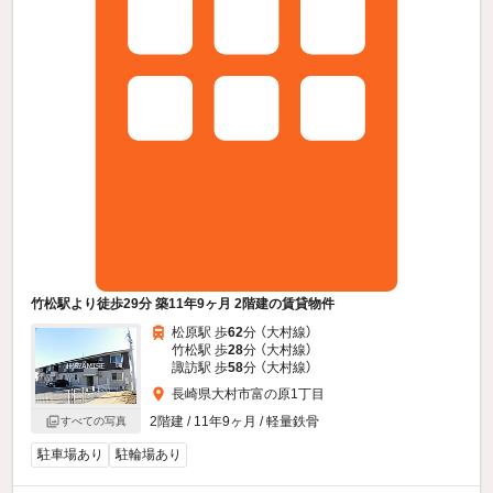
竹松駅より徒歩29分 築11年9ヶ月 2階建の賃貸物件
松原駅 歩
62
分 （大村線）
竹松駅 歩
28
分 （大村線）
諏訪駅 歩
58
分 （大村線）
長崎県大村市富の原1丁目
2階建 / 11年9ヶ月 / 軽量鉄骨
すべての写真
駐車場あり
駐輪場あり