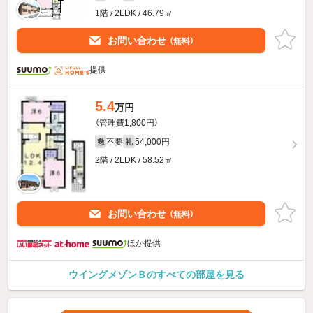
1階 / 2LDK / 46.79㎡
お問い合わせ
（無料）
提供
5.4
万円
（管理費1,800円）
不要
54,000円
敷
礼
2階 / 2LDK / 58.52㎡
お問い合わせ
（無料）
ほか提供
ウイングメゾンＢのすべての部屋を見る