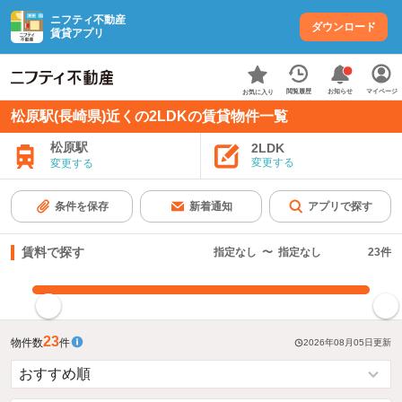
ニフティ不動産
ダウンロード
賃貸アプリ
お知らせ
閲覧履歴
マイページ
お気に入り
松原駅(長崎県)近くの2LDKの賃貸物件一覧
松原駅
2LDK
変更する
変更する
条件を保存
新着通知
アプリで探す
賃料で探す
指定なし
〜
指定なし
23
件
指定した賃料で絞り込む
23
物件数
件
2026年08月05日
更新