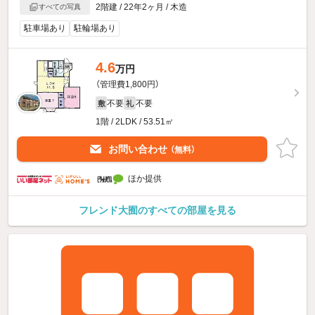
2階建 / 22年2ヶ月 / 木造
すべての写真
駐車場あり
駐輪場あり
4.6
万円
（管理費1,800円）
不要
不要
敷
礼
1階 / 2LDK / 53.51㎡
お問い合わせ
（無料）
ほか提供
フレンド大囿のすべての部屋を見る