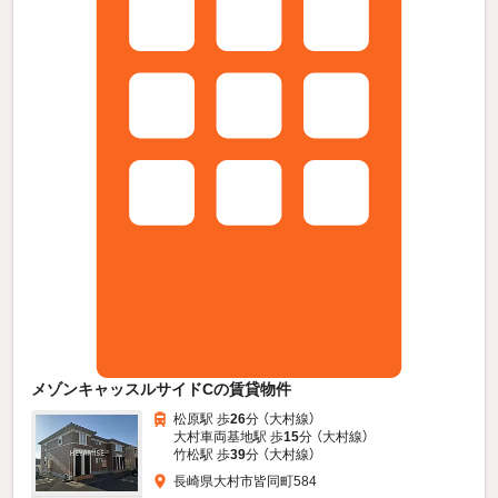
メゾンキャッスルサイドCの賃貸物件
松原駅 歩
26
分 （大村線）
大村車両基地駅 歩
15
分 （大村線）
竹松駅 歩
39
分 （大村線）
長崎県大村市皆同町584