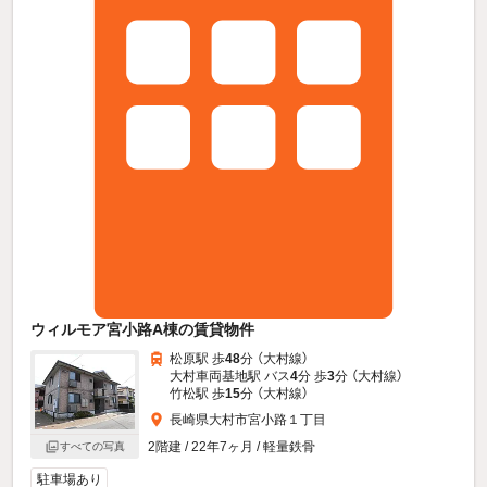
ウィルモア宮小路A棟の賃貸物件
松原駅 歩
48
分 （大村線）
大村車両基地駅 バス
4
分 歩
3
分 （大村線）
竹松駅 歩
15
分 （大村線）
長崎県大村市宮小路１丁目
2階建 / 22年7ヶ月 / 軽量鉄骨
すべての写真
駐車場あり