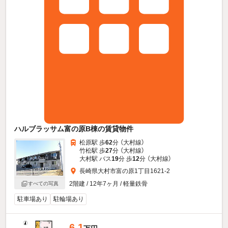
ハルブラッサム富の原B棟の賃貸物件
松原駅 歩
62
分 （大村線）
竹松駅 歩
27
分 （大村線）
大村駅 バス
19
分 歩
12
分 （大村線）
長崎県大村市富の原1丁目1621-2
2階建 / 12年7ヶ月 / 軽量鉄骨
すべての写真
駐車場あり
駐輪場あり
6.1