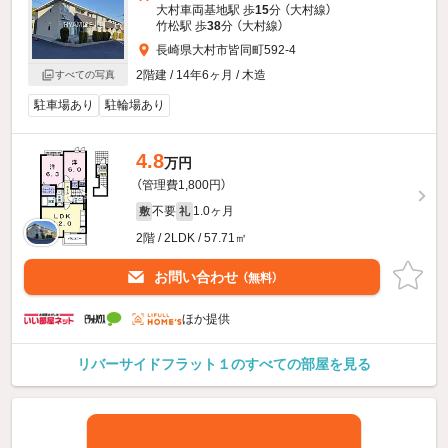
大村車両基地駅 歩
15
分 （大村線）
竹松駅 歩
38
分 （大村線）
長崎県大村市皆同町592-4
2階建 / 14年6ヶ月 / 木造
すべての写真
駐車場あり
駐輪場あり
4.8
万円
（管理費1,800円）
不要
1.0ヶ月
敷
礼
2階 / 2LDK / 57.71㎡
お問い合わせ
（無料）
ほか提供
リバーサイドフラット１のすべての部屋を見る