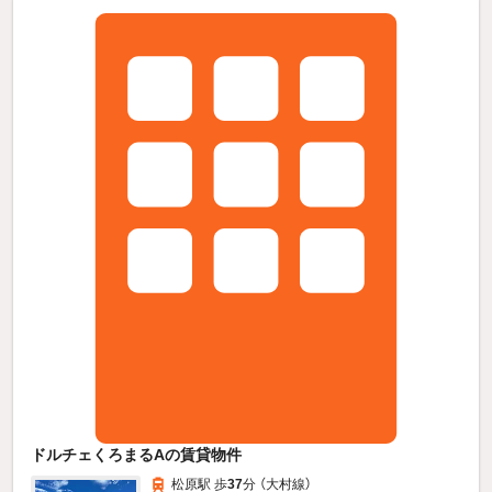
ドルチェくろまるAの賃貸物件
松原駅 歩
37
分 （大村線）