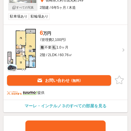
長崎県大村市黒丸町149
2階建 / 6年5ヶ月 / 木造
すべての写真
駐車場あり
駐輪場あり
6
万円
（管理費2,100円）
不要
1.0ヶ月
敷
礼
2階 / 2LDK / 60.76㎡
お問い合わせ
（無料）
提供
マーレ・インテルノ３のすべての部屋を見る