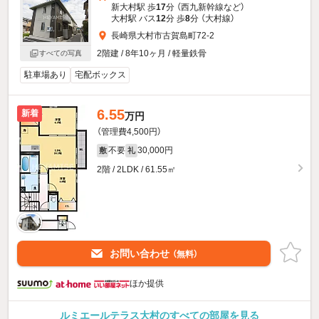
新大村駅 歩
17
分 （西九新幹線
など
）
大村駅 バス
12
分 歩
8
分 （大村線）
長崎県大村市古賀島町72-2
2階建 / 8年10ヶ月 / 軽量鉄骨
すべての写真
駐車場あり
宅配ボックス
6.55
新着
万円
（管理費4,500円）
不要
30,000円
敷
礼
2階 / 2LDK / 61.55㎡
お問い合わせ
（無料）
ほか提供
ルミエールテラス大村のすべての部屋を見る