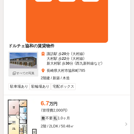
ドルチェ協和の賃貸物件
諏訪駅 歩
20
分 （大村線）
大村駅 歩
22
分 （大村線）
新大村駅 歩
30
分 （西九新幹線
など
）
長崎県大村市協和町785
すべての写真
2階建 / 新築 / 木造
駐車場あり
駐輪場あり
宅配ボックス
6.7
万円
（管理費2,000円）
不要
1.0ヶ月
敷
礼
2階 / 2LDK / 50.48㎡