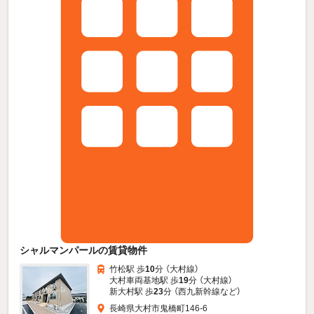
シャルマンパールの賃貸物件
竹松駅 歩
10
分 （大村線）
大村車両基地駅 歩
19
分 （大村線）
新大村駅 歩
23
分 （西九新幹線
など
）
長崎県大村市鬼橋町146-6