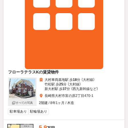
フローラテラスKの賃貸物件
大村車両基地駅 歩
18
分 （大村線）
竹松駅 歩
25
分 （大村線）
新大村駅 歩
37
分 （西九新幹線
など
）
長崎県大村市富の原2丁目470-1
2階建 / 8年1ヶ月 / 木造
すべての写真
駐車場あり
駐輪場あり
5.9
万円