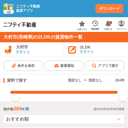
ニフティ不動産
ダウンロード
賃貸アプリ
お知らせ
閲覧履歴
マイページ
お気に入り
大村市(長崎県)の2LDKの賃貸物件一覧
大村市
2LDK
変更する
変更する
条件を保存
新着通知
アプリで探す
賃料で探す
指定なし
〜
指定なし
284
件
指定した賃料で絞り込む
284
物件数
件
2026年08月06日
更新