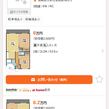
長崎県大村市岩松町961-1
3階建 / 8年 / RC
すべての写真
駐車場あり
駐輪場あり
6
万円
（管理費2,000円）
不要
1.0ヶ月
敷
礼
1階 / 2LDK / 53.6㎡
お問い合わせ
（無料）
提供
6.2
万円
（管理費2,000円）