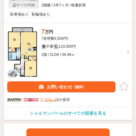
2階建 / 2年7ヶ月 / 軽量鉄骨
すべての写真
駐車場あり
駐輪場あり
7
万円
（管理費4,500円）
不要
110,000円
敷
礼
1階 / 2LDK / 56.98㎡
お問い合わせ
（無料）
ほか提供
シャルマンパールのすべての部屋を見る