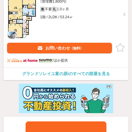
（管理費1,800円）
不要
1.0ヶ月
敷
礼
1階 / 2LDK / 53.24㎡
お問い合わせ
（無料）
ほか提供
グランドソレイユ富の原Iのすべての部屋を見る