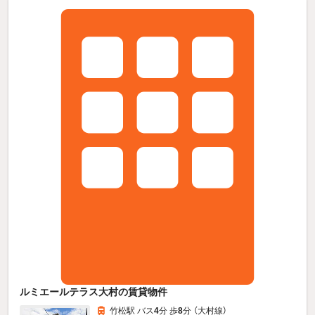
ルミエールテラス大村の賃貸物件
竹松駅 バス
4
分 歩
8
分 （大村線）