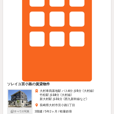
ソレイユ宮小路の賃貸物件
大村車両基地駅 バス
4
分 歩
5
分 （大村線）
竹松駅 歩
18
分 （大村線）
新大村駅 歩
31
分 （西九新幹線
など
）
長崎県大村市宮小路1丁目
3階建 / 5年2ヶ月 / 軽量鉄骨
すべての写真