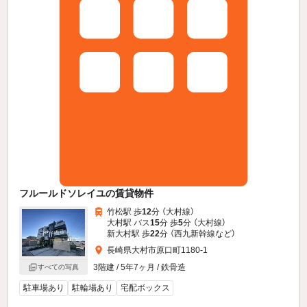
フルールドソレイユの賃貸物件
竹松駅 歩
12
分 （大村線）
大村駅 バス
15
分 歩
5
分 （大村線）
新大村駅 歩
22
分 （西九新幹線
など
）
長崎県大村市原口町1180-1
3階建 / 5年7ヶ月 / 鉄骨造
すべての写真
駐車場あり
駐輪場あり
宅配ボックス