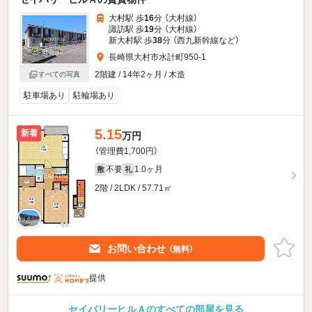
大村駅 歩
16
分 （大村線）
諏訪駅 歩
19
分 （大村線）
新大村駅 歩
38
分 （西九新幹線
など
）
長崎県大村市水計町950-1
2階建 / 14年2ヶ月 / 木造
すべての写真
駐車場あり
駐輪場あり
5.15
新着
万円
（管理費1,700円）
不要
1.0ヶ月
敷
礼
2階 / 2LDK / 57.71㎡
お問い合わせ
（無料）
提供
セイバリーヒルＡのすべての部屋を見る