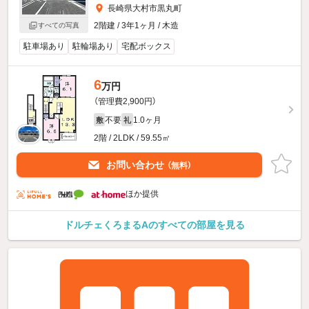
長崎県大村市黒丸町
2階建 / 3年1ヶ月 / 木造
すべての写真
駐車場あり
駐輪場あり
宅配ボックス
6
万円
（管理費2,900円）
不要
1.0ヶ月
敷
礼
2階 / 2LDK / 59.55㎡
お問い合わせ
（無料）
ほか提供
ドルチェくろまるAのすべての部屋を見る