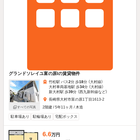
グランドソレイユ富の原Iの賃貸物件
竹松駅 バス
2
分 歩
18
分 （大村線）
大村車両基地駅 歩
34
分 （大村線）
新大村駅 歩
39
分 （西九新幹線
など
）
長崎県大村市富の原1丁目1613-2
2階建 / 5年11ヶ月 / 木造
すべての写真
駐車場あり
駐輪場あり
宅配ボックス
6.6
万円