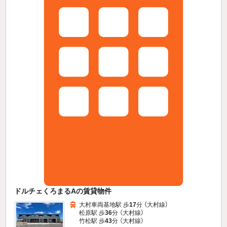
ドルチェくろまるAの賃貸物件
大村車両基地駅 歩
17
分 （大村線）
松原駅 歩
36
分 （大村線）
竹松駅 歩
43
分 （大村線）