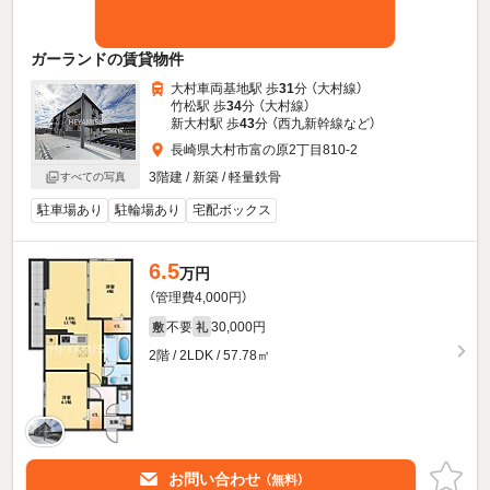
ガーランドの賃貸物件
大村車両基地駅 歩
31
分 （大村線）
竹松駅 歩
34
分 （大村線）
新大村駅 歩
43
分 （西九新幹線
など
）
長崎県大村市富の原2丁目810-2
3階建 / 新築 / 軽量鉄骨
すべての写真
駐車場あり
駐輪場あり
宅配ボックス
6.5
万円
（管理費4,000円）
不要
30,000円
敷
礼
2階 / 2LDK / 57.78㎡
お問い合わせ
（無料）