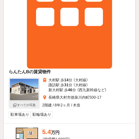
らんたんBの賃貸物件
大村駅 歩
14
分 （大村線）
諏訪駅 歩
31
分 （大村線）
新大村駅 歩
46
分 （西九新幹線
など
）
長崎県大村市徳泉川内町500-17
2階建 / 8年2ヶ月 / 木造
すべての写真
駐車場あり
駐輪場あり
5.4
万円