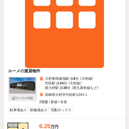
ルーメの賃貸物件
大村車両基地駅 歩
8
分 （大村線）
竹松駅 歩
24
分 （大村線）
新大村駅 歩
38
分 （西九新幹線
など
）
長崎県大村市竹松町1044-1
すべての写真
2階建 / 新築 / 木造
駐車場あり
駐輪場あり
宅配ボックス
6.25
万円