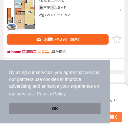
（管理費1,800円）
不要
1.0ヶ月
敷
礼
2階 / 2LDK / 57.19㎡
お問い合わせ
（無料）
ほか提供
らんたんBのすべての部屋を見る
By using our services, you agree that we and
our
partners
use cookies to improve
advertising and enhance your experience on
アプリに切り替えて、サクサクお部屋探し
our services.
Privacy Policy
会員登録なしですぐ使える。マップ検索やお気に入り保存など、
アプリ限定の便利な機能が使えます！
OK
Web版で続行
アプリを開く
市区町村を変更
絞り込み条件を変更