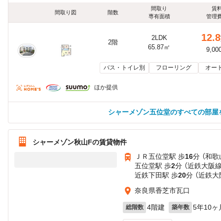
間取り
賃
間取り図
階数
専有面積
管理
12.8
2LDK
2階
65.87㎡
9,00
バス・トイレ別
フローリング
オー
ほか提供
シャーメゾン五位堂のすべての部屋
シャーメゾン秋山Fの賃貸物件
ＪＲ五位堂駅 歩
16
分 （和歌
五位堂駅 歩
2
分 （近鉄大阪線
近鉄下田駅 歩
20
分 （近鉄大
奈良県香芝市瓦口
4階建
5年10ヶ
総階数
築年数