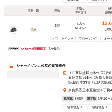
間取り
賃
間取り図
階数
専有面積
管理
12.6
2LDK
1階
61.41㎡
6,00
バス・トイレ別
フローリング
オー
ほか提供
シャーメゾン五位堂の賃貸物件
ＪＲ五位堂駅 歩
8
分 （和歌
五位堂駅 歩
6
分 （近鉄大阪線
築山駅 歩
23
分 （近鉄大阪線
奈良県香芝市五位堂４丁目42
3階建
1年10ヶ
総階数
築年数
駐車場あり
駐輪場あり