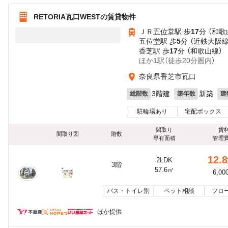
RETORIA瓦口WESTの賃貸物件
ＪＲ五位堂駅 歩
17
分 （和歌
五位堂駅 歩
5
分 （近鉄大阪線
香芝駅 歩
17
分 （和歌山線）
ほか1駅（徒歩20分圏内）
奈良県香芝市瓦口
3階建
新築
総階数
築年数
建
駐輪場あり
宅配ボックス
間取り
賃
間取り図
階数
専有面積
管理
12.8
2LDK
3階
57.6㎡
6,00
バス・トイレ別
ペット相談
フロ
ほか提供