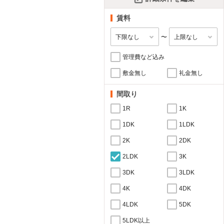
賃料
〜
管理費など込み
敷金無し
礼金無し
間取り
1R
1K
1DK
1LDK
2K
2DK
2LDK
3K
3DK
3LDK
4K
4DK
4LDK
5DK
5LDK以上