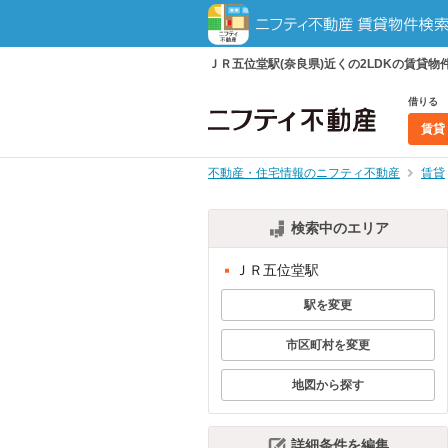
ＪＲ五位堂駅(奈良県)近くの2LDKの賃
借りる
賃貸
不動産・住宅情報のニフティ不動産
賃貸
検索中のエリア
ＪＲ五位堂駅
駅を変更
市区町村を変更
地図から探す
詳細条件を編集