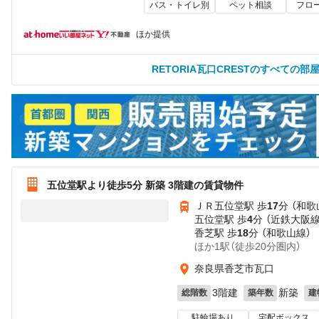
バス・トイレ別
ペット相談
フロ
ほか提供
RETORIA瓦口CRESTのすべての部
五位堂駅より徒歩5分 新築 3階建の賃貸物件
ＪＲ五位堂駅 歩
17
分 （和歌
五位堂駅 歩
4
分 （近鉄大阪線
香芝駅 歩
18
分 （和歌山線）
ほか1駅（徒歩20分圏内）
奈良県香芝市瓦口
3階建
新築
総階数
築年数
建
駐輪場あり
宅配ボックス