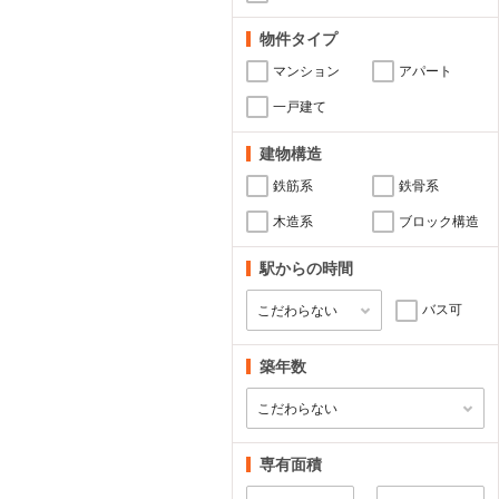
物件タイプ
マンション
アパート
一戸建て
建物構造
鉄筋系
鉄骨系
木造系
ブロック構造
駅からの時間
バス可
築年数
専有面積