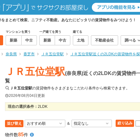
貸物件をまとめて検索、ニフティ不動産。あなたにピッタリの賃貸物件をみつけよう！
マンションを買う
一戸建てを買う
建てる
新築
中古
新築
中古
土地
不動産会社
調べる
奈良県
香芝市
ＪＲ五位堂駅
ＪＲ五位堂駅近くの2LDKの賃貸物件を
ＪＲ五位堂駅
(奈良県)近くの2LDKの賃貸物件
覧
ＪＲ五位堂駅
の賃貸物件をさまざまなこだわり条件から検索できます。
2026年08月04日
更新
現在の選択条件：
2LDK
絞り込み
並び替え
＆
85
物件数
件