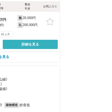
料
敷金
お気に入り
費等
礼金
20,000円
敷
万円
200,000円
0円
礼
トロック
詳細を見る
を見る
山線）
）
阪線）
月
鉄骨造
建物構造