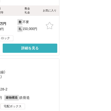
料
敷金
お気に入り
費等
礼金
不要
敷
万円
150,000円
0円
礼
トロック
詳細を見る
山線）
）
）
8-2
月
鉄骨造
建物構造
宅配ボックス