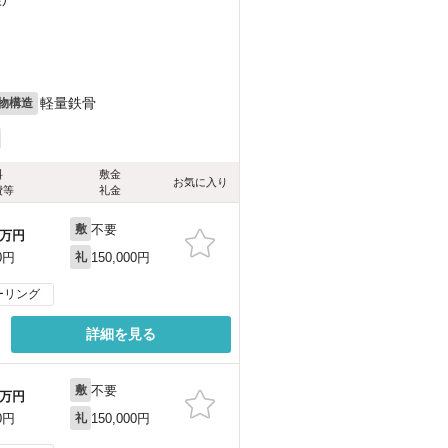
）
軽量鉄骨
物構造
料
敷金
お気に入り
費等
礼金
不要
敷
万円
150,000円
0円
礼
ーリング
詳細を見る
不要
敷
万円
150,000円
0円
礼