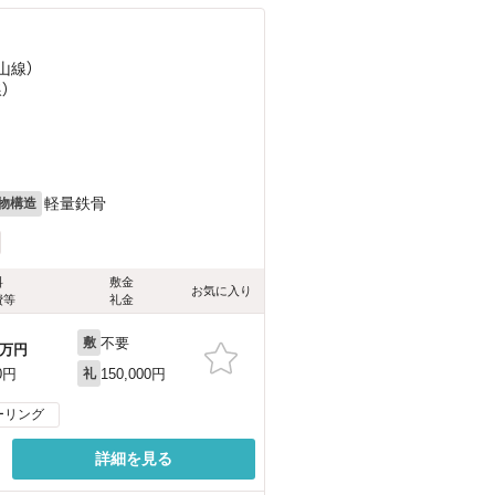
山線）
）
軽量鉄骨
物構造
料
敷金
お気に入り
費等
礼金
不要
敷
万円
150,000円
0円
礼
ーリング
詳細を見る