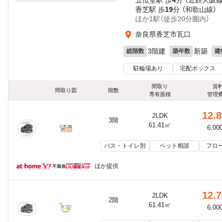
五位堂駅 歩
4
分 （近鉄大阪線
香芝駅 歩
19
分 （和歌山線）
ほか1駅（徒歩20分圏内）
奈良県香芝市瓦口
3階建
新築
総階数
築年数
建
駐輪場あり
宅配ボックス
間取り
賃
間取り図
階数
専有面積
管理
12.8
2LDK
3階
61.41㎡
6,00
バス・トイレ別
ペット相談
フロ
ほか提供
12.7
2LDK
2階
61.41㎡
6,00