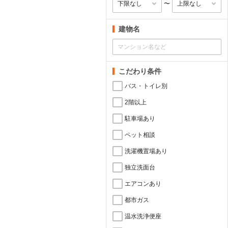
〜
建物名
こだわり条件
バス・トイレ別
2階以上
駐車場あり
ペット相談
洗濯機置場あり
独立洗面台
エアコンあり
都市ガス
温水洗浄便座