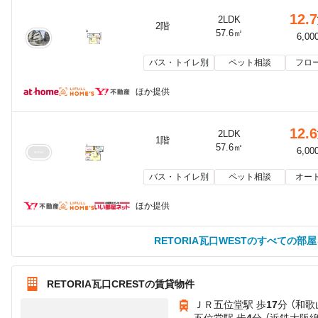
12.7
2LDK
2階
57.6㎡
6,00
バス・トイレ別
ペット相談
フロ
ほか提供
12.6
2LDK
1階
57.6㎡
6,00
バス・トイレ別
ペット相談
オー
ほか提供
RETORIA瓦口WESTのすべての部
RETORIA瓦口CRESTの賃貸物件
ＪＲ五位堂駅 歩
17
分 （和歌