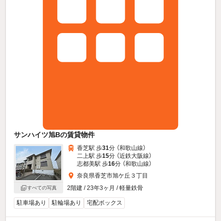
サンハイツ旭Bの賃貸物件
香芝駅 歩
31
分 （和歌山線）
二上駅 歩
15
分 （近鉄大阪線）
志都美駅 歩
16
分 （和歌山線）
奈良県香芝市旭ケ丘３丁目
2階建 / 23年3ヶ月 / 軽量鉄骨
すべての写真
駐車場あり
駐輪場あり
宅配ボックス