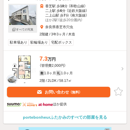
香芝駅 歩
18
分 （和歌山線）
二上駅 歩
6
分 （近鉄大阪線）
二上山駅 歩
7
分 （南大阪線）
ほか2駅（徒歩20分圏内）
奈良県香芝市穴虫
すべての写真
2階建 / 3年3ヶ月 / 木造
駐車場あり
駐輪場あり
宅配ボックス
7.3
万円
（管理費2,000円）
1.0ヶ月
1.0ヶ月
敷
礼
2階 / 2LDK / 58.17㎡
お問い合わせ
（無料）
ほか提供
portebonheurふたかみのすべての部屋を見る