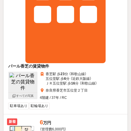
パール香芝の賃貸物件
香芝駅 歩
23
分 （和歌山線）
五位堂駅 歩
6
分 （近鉄大阪線）
ＪＲ五位堂駅 歩
16
分 （和歌山線）
奈良県香芝市五位堂２丁目
すべての写真
4階建 / 37年 / RC
駐車場あり
駐輪場あり
6
新着
万円
（管理費6,000円）