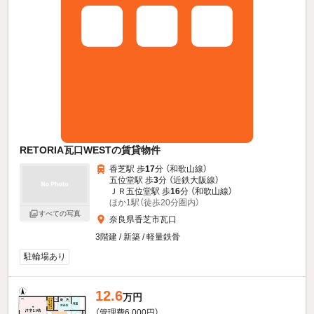
RETORIA瓦口WESTの賃貸物件
香芝駅 歩
17
分 （和歌山線）
五位堂駅 歩
3
分 （近鉄大阪線）
ＪＲ五位堂駅 歩
16
分 （和歌山線）
ほか1駅（徒歩20分圏内）
すべての写真
奈良県香芝市瓦口
3階建 / 新築 / 軽量鉄骨
駐輪場あり
12.6
万円
（管理費6,000円）