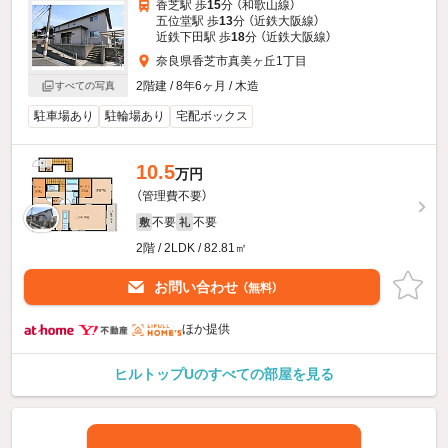
香芝駅 歩
15
分 （和歌山線）
五位堂駅 歩
13
分 （近鉄大阪線）
近鉄下田駅 歩
18
分 （近鉄大阪線）
奈良県香芝市真美ヶ丘1丁目
2階建 / 8年6ヶ月 / 木造
すべての写真
駐車場あり
駐輪場あり
宅配ボックス
10.5
万円
（管理費不要）
不要
不要
敷
礼
2階 / 2LDK / 82.81㎡
お問い合わせ
（無料）
ほか提供
ヒルトップUのすべての部屋を見る