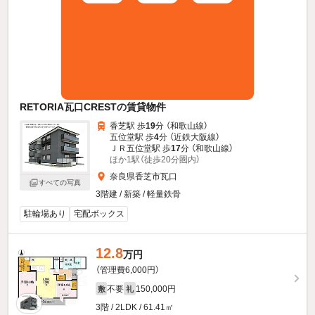
RETORIA瓦口CRESTの賃貸物件
香芝駅 歩
19
分 （和歌山線）
五位堂駅 歩
4
分 （近鉄大阪線）
ＪＲ五位堂駅 歩
17
分 （和歌山線）
ほか1駅（徒歩20分圏内）
奈良県香芝市瓦口
すべての写真
3階建 / 新築 / 軽量鉄骨
駐輪場あり
宅配ボックス
12.8
万円
（管理費6,000円）
不要
150,000円
敷
礼
3階 / 2LDK / 61.41㎡