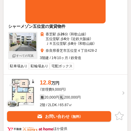
シャーメゾン五位堂の賃貸物件
香芝駅 歩
26
分 （和歌山線）
五位堂駅 歩
6
分 （近鉄大阪線）
ＪＲ五位堂駅 歩
8
分 （和歌山線）
奈良県香芝市五位堂４丁目428-2
すべての写真
3階建 / 1年10ヶ月 / 鉄骨造
駐車場あり
駐輪場あり
宅配ボックス
12.8
万円
（管理費9,000円）
20,000円
200,000円
敷
礼
2階 / 2LDK / 65.87㎡
お問い合わせ
（無料）
ほか提供