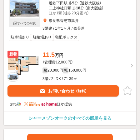
近鉄下田駅 歩
5
分 （近鉄大阪線）
二上神社口駅 歩
18
分 （南大阪線）
ほか1駅（徒歩20分圏内）
奈良県香芝市狐井
すべての写真
3階建 / 1年1ヶ月 / 鉄骨造
駐車場あり
駐輪場あり
宅配ボックス
11.5
新着
万円
（管理費12,000円）
20,000円
150,000円
敷
礼
3階 / 2LDK / 71.39㎡
お問い合わせ
（無料）
ほか提供
シャーメゾンオークのすべての部屋を見る