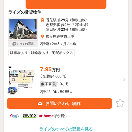
ライズの賃貸物件
香芝駅 歩
29
分 （和歌山線）
志都美駅 歩
4
分 （和歌山線）
畠田駅 歩
23
分 （和歌山線）
奈良県香芝市上中
2階建 / 2年5ヶ月 / 木造
すべての写真
駐車場あり
駐輪場あり
宅配ボックス
7.95
万円
（管理費4,600円）
不要
1.0ヶ月
敷
礼
2階 / 2LDK / 59.55㎡
お問い合わせ
（無料）
ほか提供
ライズのすべての部屋を見る