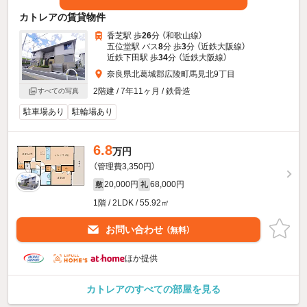
カトレアの賃貸物件
香芝駅 歩
26
分 （和歌山線）
五位堂駅 バス
8
分 歩
3
分 （近鉄大阪線）
近鉄下田駅 歩
34
分 （近鉄大阪線）
奈良県北葛城郡広陵町馬見北9丁目
2階建 / 7年11ヶ月 / 鉄骨造
すべての写真
駐車場あり
駐輪場あり
6.8
万円
（管理費3,350円）
20,000円
68,000円
敷
礼
1階 / 2LDK / 55.92㎡
お問い合わせ
（無料）
ほか提供
カトレアのすべての部屋を見る