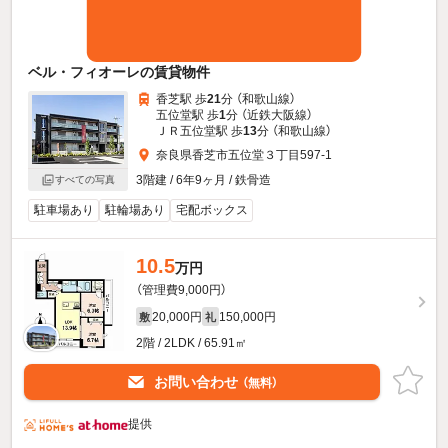
ベル・フィオーレの賃貸物件
香芝駅 歩
21
分 （和歌山線）
五位堂駅 歩
1
分 （近鉄大阪線）
ＪＲ五位堂駅 歩
13
分 （和歌山線）
奈良県香芝市五位堂３丁目597-1
3階建 / 6年9ヶ月 / 鉄骨造
すべての写真
駐車場あり
駐輪場あり
宅配ボックス
10.5
万円
（管理費9,000円）
20,000円
150,000円
敷
礼
2階 / 2LDK / 65.91㎡
お問い合わせ
（無料）
提供