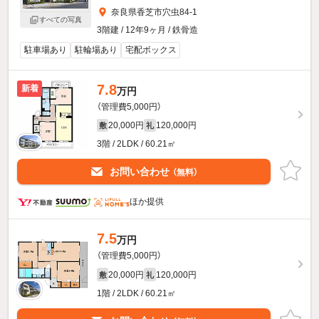
奈良県香芝市穴虫84-1
すべての写真
3階建 / 12年9ヶ月 / 鉄骨造
駐車場あり
駐輪場あり
宅配ボックス
7.8
新着
万円
（管理費5,000円）
20,000円
120,000円
敷
礼
3階 / 2LDK / 60.21㎡
お問い合わせ
（無料）
ほか提供
7.5
万円
（管理費5,000円）
20,000円
120,000円
敷
礼
1階 / 2LDK / 60.21㎡