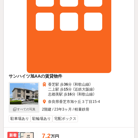
サンハイツ旭AAの賃貸物件
香芝駅 歩
36
分 （和歌山線）
二上駅 歩
15
分 （近鉄大阪線）
志都美駅 歩
16
分 （和歌山線）
奈良県香芝市旭ケ丘３丁目15-4
2階建 / 23年3ヶ月 / 軽量鉄骨
すべての写真
駐車場あり
駐輪場あり
宅配ボックス
7.2
新着
万円