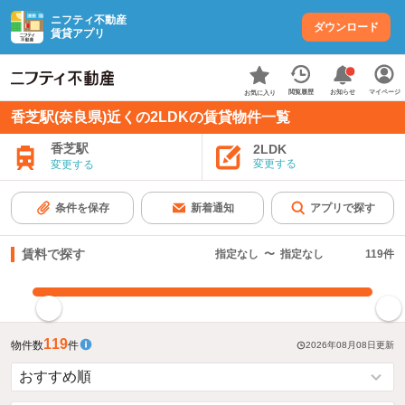
ニフティ不動産
ダウンロード
賃貸アプリ
お知らせ
閲覧履歴
マイページ
お気に入り
香芝駅(奈良県)近くの2LDKの賃貸物件一覧
香芝駅
2LDK
変更する
変更する
条件を保存
新着通知
アプリで探す
賃料で探す
指定なし
〜
指定なし
119
件
指定した賃料で絞り込む
119
物件数
件
2026年08月08日
更新