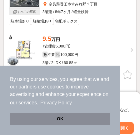
奈良県香芝市すみれ野１丁目
3階建 / 8年7ヶ月 / 軽量鉄骨
すべての写真
駐車場あり
駐輪場あり
宅配ボックス
9.5
万円
（管理費6,000円）
不要
100,000円
敷
礼
3階 / 2LDK / 60.88㎡
お問い合わせ
（無料）
By using our services, you agree that we and
our
partners
use cookies to improve
ほか提供
advertising and enhance your experience on
アプリに切り替えて、サクサクお部屋探し
リヴァージュのすべての部屋を見る
our services.
Privacy Policy
会員登録なしですぐ使える。マップ検索やお気に入り保存など、
アプリ限定の便利な機能が使えます！
OK
Web版で続行
アプリを開く
駅・沿線を変更
絞り込み条件を変更