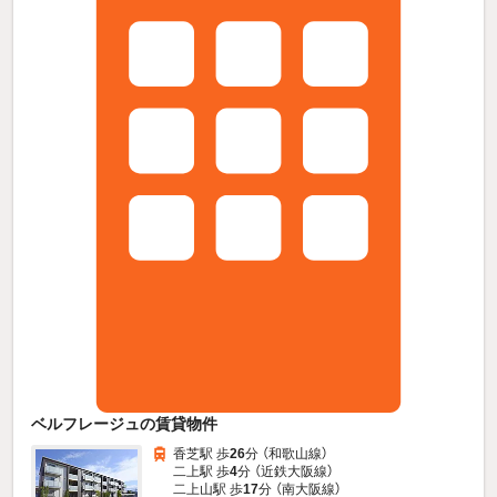
ベルフレージュの賃貸物件
香芝駅 歩
26
分 （和歌山線）
二上駅 歩
4
分 （近鉄大阪線）
二上山駅 歩
17
分 （南大阪線）